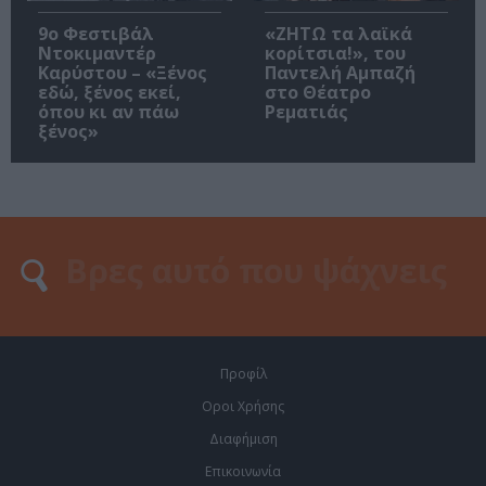
9ο Φεστιβάλ
«ΖΗΤΩ τα λαϊκά
Ντοκιμαντέρ
κορίτσια!», του
Καρύστου – «Ξένος
Παντελή Αμπαζή
εδώ, ξένος εκεί,
στο Θέατρο
όπου κι αν πάω
Ρεματιάς
ξένος»
Προφίλ
Οροι Χρήσης
Διαφήμιση
Επικοινωνία