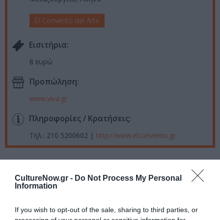
El Convento del Arte
Eισιτήρια:
8 ευρώ
Προπώληση:
www.viva.gr
Πληροφορίες / Κρατήσεις:
Τηλ.: 210 5200602 |
http://www.elconvento.gr
Ακολουθήστε το Culturenow.gr στο
Google News
και
μάθετε πρώτοι όλες τις ειδήσεις
CultureNow.gr -
Do Not Process My Personal
Information
Δείτε όλα τα
τελευταία νέα
για την Τέχνη και τον
Πολιτισμό στο
Culturenow.gr
If you wish to opt-out of the sale, sharing to third parties, or