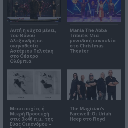
Αυτή η νύχτα μένει,
Mania The Abba
του Θάνου
Tribute: Μια
Αλεξανδρή σε
μοναδική συναυλία
σκηνοθεσία
στο Christmas
Αστέριου Πελτέκη
Theater
στο Θέατρο
Ολύμπια
Μεσοτοιχίες ή
The Magician’s
Μικρή Προσευχή
Farewell: Οι Uriah
στις 3κ46 π.μ., της
Heep στο Floyd
Εύας Οικονόμου –