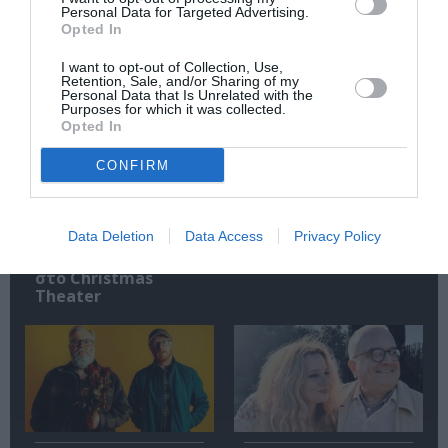
Personal Data for Targeted Advertising.
Opted In
Σχετικά Άρθρα
I want to opt-out of Collection, Use,
Retention, Sale, and/or Sharing of my
Personal Data that Is Unrelated with the
Purposes for which it was collected.
Opted In
CONFIRM
Mania The Abba
The Magician’s
Data Deletion
Data Access
Privacy Policy
Tribute: Μια
Farewell: Οι Uriah
μοναδική συναυλία
Heep στο Floyd
στο Christmas
Theater