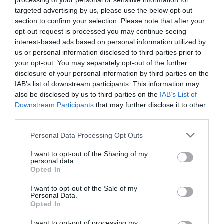
processing of your personal or sensitive information for
targeted advertising by us, please use the below opt-out
Νέοι Διαγωνισμοί
❯
section to confirm your selection. Please note that after your
opt-out request is processed you may continue seeing
Tags
interest-based ads based on personal information utilized by
us or personal information disclosed to third parties prior to
EL CONVENTO DEL ARTE
ΒΙΚΤΩΡΙΑ ΤΑΓΚΟΥΛΗ
your opt-out. You may separately opt-out of the further
disclosure of your personal information by third parties on the
ΕΝΤΕΧΝΟ - ΛΑΪΚΟ - ΠΑΡΑΔΟΣΙΑΚΗ
ΣΥΝΑΥΛΙΕΣ 2018
IAB’s list of downstream participants. This information may
also be disclosed by us to third parties on the
IAB’s List of
Newsletter
Downstream Participants
that may further disclose it to other
third parties.
Κάθε βδομάδα στο e-mail σας τα τελευταία νέα για
την Τέχνη και τον Πολιτισμό!
Personal Data Processing Opt Outs
I want to opt-out of the Sharing of my
personal data.
Opted In
I want to opt-out of the Sale of my
Ακολουθήστε το Culturenow.gr
Personal Data.
Opted In
I want to opt-out of processing my