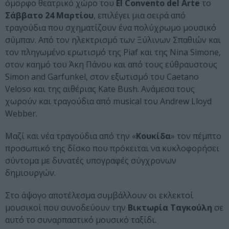
όμορφο θεατρικό χώρο του
Εl Convento del Arte
το
Σάββατο 24 Μαρτίου
, επιλέγει μια σειρά από
τραγούδια που σχηματίζουν ένα πολύχρωμο μουσικό
σύμπαν. Από τον ηλεκτρισμό των Ξύλινων Σπαθιών και
τον πληγωμένο ερωτισμό της Piaf και της Nina Simone,
στον καημό του Άκη Πάνου και από τους εύθραυστους
Simon and Garfunkel, στον εξωτισμό του Caetano
Veloso και της αιθέριας Kate Bush. Ανάμεσα τους
χωρούν και τραγούδια από musical του Αndrew Lloyd
Webber.
Μαζί και νέα τραγούδια από την «
Κουκίδα
» τον πέμπτο
προσωπικό της δίσκο που πρόκειται να κυκλοφορήσει
σύντομα με δυνατές υπογραφές σύγχρονων
δημιουργών.
Στο άψογο αποτέλεσμα συμβάλλουν οι εκλεκτοί
μουσικοί που συνοδεύουν την
Βικτωρία Ταγκούλη
σε
αυτό το συναρπαστικό μουσικό ταξίδι.