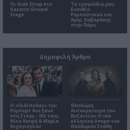
Οι Arab Strap στο
Τα τραγούδια μας:
Gazarte Ground
Ευανθία
Stage
Ρεμπούτσικα και
Άρης Δαβαράκης
στην Πάρο
Δημοφιλή Άρθρα
O «Οιδίποδας» του
Θεοδώρα,
Ρόμπερτ Άικ ξανά
Αυτοκράτειρα του
στη Στέγη – Με τους
Βυζαντίου: Η νέα
Νίκο Κουρή & Μαρία
ελληνική όπερα του
Κεχαγιόγλου
Θεόδωρου Στάθη