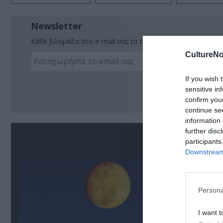
Newsletter
Κάθε βδομάδα στο e-mail σας τα τελευταία νέα για την Τέχ
CultureNo
If you wish 
Ακο
sensitive in
confirm you
continue se
information 
further disc
Σ
participants
Downstream 
Persona
I want t