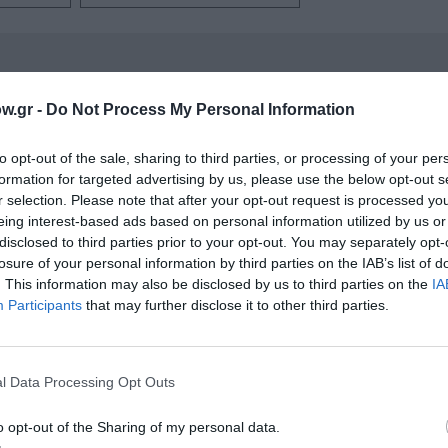
νη και τον Πολιτισμό!
w.gr -
Do Not Process My Personal Information
to opt-out of the sale, sharing to third parties, or processing of your per
λουθήστε το Culturenow.gr
formation for targeted advertising by us, please use the below opt-out s
r selection. Please note that after your opt-out request is processed y
eing interest-based ads based on personal information utilized by us or
disclosed to third parties prior to your opt-out. You may separately opt-
losure of your personal information by third parties on the IAB’s list of
χετικά Άρθρα
. This information may also be disclosed by us to third parties on the
IA
Participants
that may further disclose it to other third parties.
l Data Processing Opt Outs
o opt-out of the Sharing of my personal data.