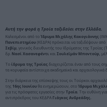
Αυτή την φορά η Τροία ταξιδεύει στην Ελλάδα.
Καλεσμένοι από το
Ίδρυμα Μιχάλης Κακογιάννης
(ΙΜΚ
Πανεπιστημίου
(ΚΕΔΡΑ) πρόκειται να ταξιδέψουν από 
Σεβίμ
, γενικός διευθυντής του Ιδρύματος της Τροίας (Tr
δρ.
Νασί Χασανεφέντι
και
Σουλεϊμάν Μποντούρ,
μέλ
Το
ίδρυμα της Τροίας
διαχειρίζεται έναν από τους σ
τα κορυφαία αντίστοιχα ακαδημαϊκά και αρχαιολογικά 
Στην διάρκεια της επίσκεψης τους οι Τούρκοι αρχαιολ
της
16ης Ιουνίου
θα ενημερώσουν, στο
Ίδρυμα Μιχάλη
για τις πρόσφατες εργασίες στην
Τροία
. Την ευθύνη γι
αντιπρόεδρος του ΚΕΔΡΑ
Γιάγκος Ανδρεάδης.