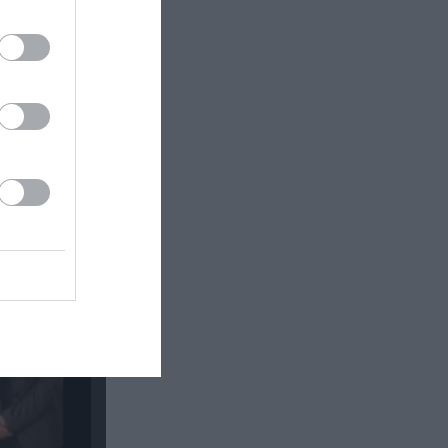
 της
 82 ετών