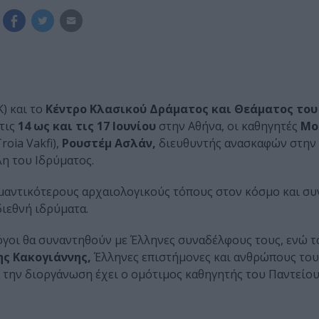
) και το
Κέντρο Κλασικού Δράματος και Θεάματος του
τις
14 ως και τις 17 Ιουνίου
στην Αθήνα, οι καθηγητές
Μο
oia Vakfi),
Ρουστέμ Ασλάν,
διευθυντής ανασκαφών στην 
η του Ιδρύματος.
ημαντικότερους αρχαιολογικούς τόπους στον κόσμο και συ
διεθνή ιδρύματα.
όγοι θα συναντηθούν με Έλληνες συναδέλφους τους, ενώ 
ς Κακογιάννης,
Έλληνες επιστήμονες και ανθρώπους του
α την διοργάνωση έχει ο ομότιμος καθηγητής του Παντείου