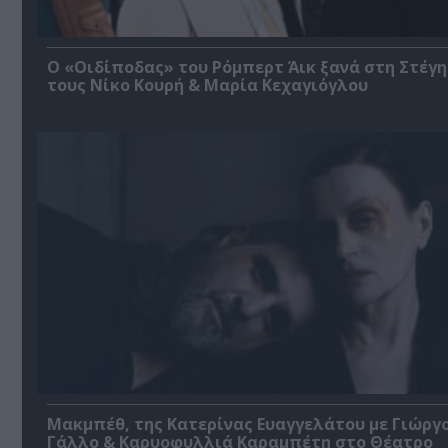
O «Οιδίποδας» του Ρόμπερτ Άικ ξανά στη Στέγη
τους Νίκο Κουρή & Μαρία Κεχαγιόγλου
Μακμπέθ, της Κατερίνας Ευαγγελάτου με Γιώργ
Γάλλο & Καρυοφυλλιά Καραμπέτη στο Θέατρο