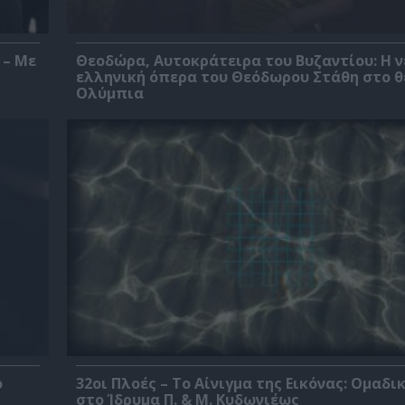
 – Με
Θεοδώρα, Αυτοκράτειρα του Βυζαντίου: Η ν
ελληνική όπερα του Θεόδωρου Στάθη στο 
Ολύμπια
ο
32οι Πλοές – Το Αίνιγμα της Εικόνας: Ομαδι
στο Ίδρυμα Π. & Μ. Κυδωνιέως