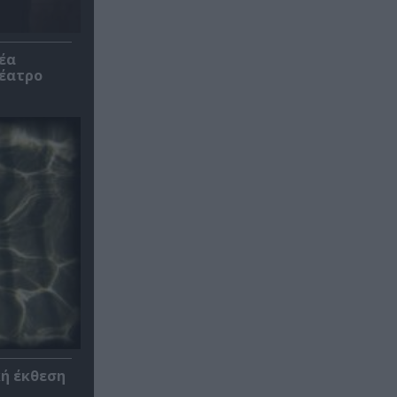
έα
θέατρο
κή έκθεση