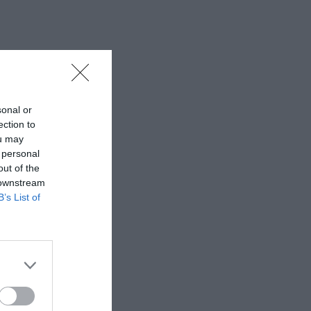
sonal or
ection to
ou may
 personal
out of the
 downstream
B’s List of