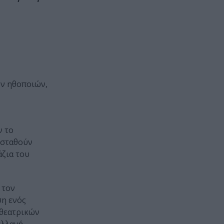
ν ηθοποιών,
ν το
 σταθούν
άζια του
 τον
ση ενός
 θεατρικών