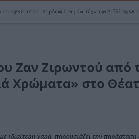
υσική
Θέατρο - Χορός
Σινεμά
Τέχνες
Βιβλίο
Φεσ
του Ζαν Ζιρωντού από 
ά Χρώματα» στο Θέα
ε ιδιαίτερη χαρά, παρουσιάζει την παράσταση 