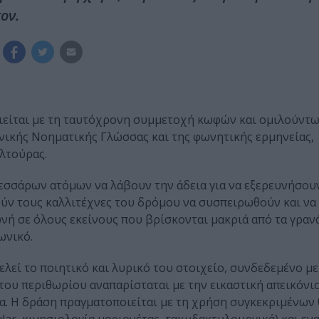
ον.
είται με τη ταυτόχρονη συμμετοχή κωφών και ομιλούντω
νικής Νοηματικής Γλώσσας και της φωνητικής ερμηνείας,
λτούρας.
εσσάρων ατόμων να λάβουν την άδεια για να εξερευνήσου
ούν τους καλλιτέχνες του δρόμου να συσπειρωθούν και να
νή σε όλους εκείνους που βρίσκονται μακριά από τα γραν
ωνικό.
λεί το ποιητικό και λυρικό του στοιχείο, συνδεδεμένο με
 του περιθωρίου αναπαρίσταται με την εικαστική απεικόνι
ία. Η δράση πραγματοποιείται με τη χρήση συγκεκριμένων