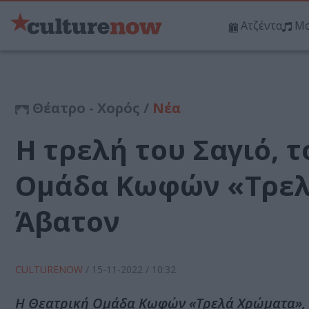
Ατζέντα
Μο
Θέατρο - Χορός /
Νέα
Η τρελή του Σαγιό, 
Ομάδα Κωφών «Τρελ
Άβατον
CULTURENOW
/
15-11-2022
/ 10:32
H Θεατρική Ομάδα Κωφών «Τρελά Χρώματα», μ