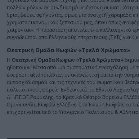
τεχνικών και μορφών τέχνης (παντομίμα, visual vernac
πολλών ρόλων σε συνδυασμό με έντονη σωματικότητα. Τ
θριαμβεύει, αφήνοντας, όμως μια ανοιχτή χαραμάδα ε
χρηματοοικονομικού ξεπεσμού μας, όπου όπως αναφέρετ
χαίρονται». Η παράσταση αποτελεί ένα καλλιτεχνικό έρ
συνοδεύεται από Ελληνικούς Υπέρτιτλους (ΤΚΒ) για Κ(
Θεατρική Ομάδα Κωφών «Τρελά Χρώματα»
H
Θεατρική Ομάδα Κωφών «Τρελά Χρώματα»
δημιο
ηθοποιών. Μέσα από μια συστηματική ενασχόληση με τη
έκφραση, αξιοποιώντας με ανανεωτική ματιά την νοημα
αυτοσχεδιασμού και τις τεχνικές του σωματικού θεάτρο
πολιτιστικούς φορείς. Ενδεικτικά, το Εθνικό Αρχαιολο
ΔΗ.ΠΕ.ΘΕ Ρούμελης, το Κρατικό Θέατρο Βορείου Ελλάδος
Ομοσπονδία Κωφών Ελλάδος, την Ένωση Κωφών, το Γαλλι
επιχορηγείται από το Υπουργείο Πολιτισμού & Αθλητισ