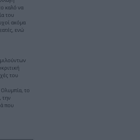
αλλαγή
το καλό να
ία του
ωχοί ακόμα
εατές, ενώ
ομιλούντων
οκριτική
ρχές του
 Ολυμπία, το
, την
ρά που