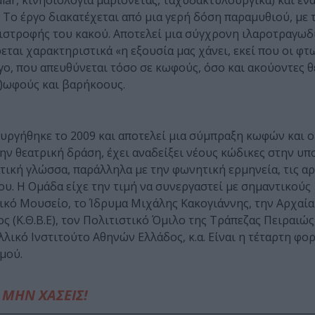
ular, κινησιολογία μαριονέτας, ταχυδακτυλουργικά) και εν
ο έργο διακατέχεται από μια γερή δόση παραμυθιού, με 
πιστροφής του κακού. Αποτελεί μια σύγχρονη ιλαροτραγωδ
αι χαρακτηριστικά «η εξουσία μας χάνει, εκεί που οι φτ
γο, που απευθύνεται τόσο σε κωφούς, όσο και ακούοντες θ
κ)ωφούς και βαρήκοους.
υργήθηκε το 2009 και αποτελεί μια σύμπραξη κωφών και 
ν θεατρική δράση, έχει αναδείξει νέους κώδικες στην υπ
τική γλώσσα, παράλληλα με την φωνητική ερμηνεία, τις α
υ. Η Ομάδα είχε την τιμή να συνεργαστεί με σημαντικούς
γικό Μουσείο, το Ίδρυμα Μιχάλης Κακογιάννης, την Αρχαία
 (Κ.Θ.Β.Ε), τον Πολιτιστικό Όμιλο της Τράπεζας Πειραιώς
κό Ινστιτούτο Αθηνών Ελλάδος, κ.α. Είναι η τέταρτη φο
μού.
ΜΗΝ ΧΑΣΕΙΣ!