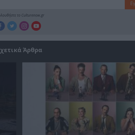
λουθήστε το Culturenow.gr
χετικά Άρθρα