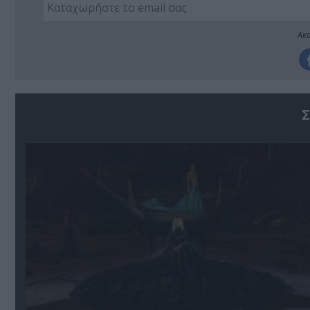
Ακο
Σ