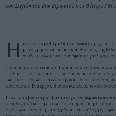
του Σαγιό» του Ζαν Ζιρωντού στο Θέατρο Άβατ
Η
παράσταση
«Η τρελή του Σαγιό»
πραγματοποι
με τη χρήση του σωματικού θεάτρου, της Ελλη
αναδεικνύοντας την ομορφιά της γαλλικής κου
Η δράση τοποθετείται στο Παρίσι, όπου η συνωμοσία τ
υπέδαφος του Παρισιού και να βρουν πετρέλαιο, οδηγ
ενάντια σε υψηλά πρόσωπα της κοινωνίας, δίνοντας φω
συστήματος. Ένα έργο επίκαιρο και βαθιά πολιτικοκοιν
Ένα από τα βασικά μοτίβα στα έργα του
Ζιρωντού
αποτε
παραλογισμό και την τρέλα. Στην παράσταση, ο κόσμος
σκοτεινού τσίρκου με τους ρόλους σε ανάλογη ερμηνε