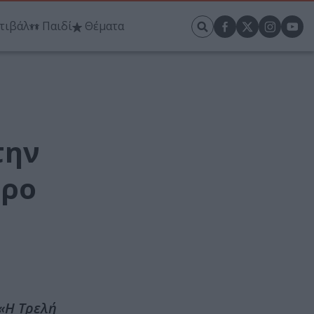
τιβάλ
Παιδί
Θέματα
την
τρο
«Η Τρελή