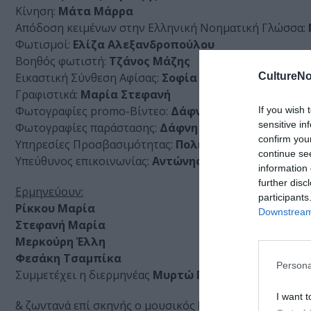
Κίνηση:
Μάτα Μάρρα
Απόδοση κειμένων στην Ελληνική Νοηματική Γλώσσα:
Φωτισμοί:
Ελίζα Αλεξανδροπούλου
Βοηθός φωτιστή:
Τζάνος Μάζης
CultureNo
Eικαστική Σύνθεση Αφίσας:
Σοφία Ζάγκα
Γραφιστικά:
Μαρία Στεφανή
Φωτογραφίες promo-Βίντεο:
Δάφνη Δρακούλη
If you wish 
sensitive in
Φωτογραφίες παράστασης:
Δάφνη Δρακούλη-Ιουλία Λ
confirm you
Υπηρεσίες Προσβασιμότητας:
Πολιτιστικός Οργανισμ
continue se
Υπεύθυνος επικοινωνίας:
Αντώνης Κοκολάκης
information 
further disc
Ερμηνεύουν:
participants
Ρίκκου Μαρία
Downstream 
Στεφανή Μαρία
Μερκούρη Έλλη
Φεσάκη Τσαμπίκα
Persona
Συμμετέχει η διερμηνέας
Μυρτώ Γκανούρη
I want t
& ζωντανά επί σκηνής ο μουσικός
Νίκος Κυριαζής