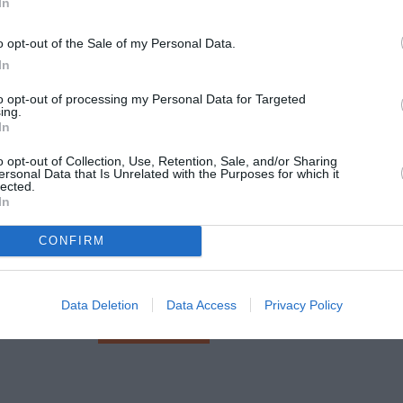
In
o opt-out of the Sale of my Personal Data.
In
to opt-out of processing my Personal Data for Targeted
ing.
In
αι Επιστημών Ελλάδος.
ικονομική
υποστήριξη του Υπουργείου Πολιτισμού και Αθλητισμ
o opt-out of Collection, Use, Retention, Sale, and/or Sharing
ersonal Data that Is Unrelated with the Purposes for which it
lected.
In
CONFIRM
Τοποθεσία:
Θέατρο Άβατον, Ευπατριδών 3, Κεραμεικός
Data Deletion
Data Access
Privacy Policy
Θέατρο Άβατον