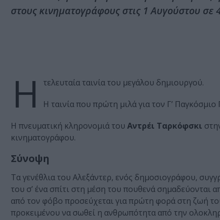
στους κινηματογράφους στις 1 Αυγούστου σε 
Η
τελευταία ταινία του μεγάλου δημιουργού.
Η ταινία που πρώτη μιλά για τον Γ’ Παγκόσμιο
Η πνευματική κληρονομιά του
Αντρέι Ταρκόφσκι
στην
κινηματογράφου.
Σύνοψη
Τα γενέθλια του Αλεξάντερ, ενός δημοσιογράφου, συγγρ
του σ’ ένα σπίτι στη μέση του πουθενά σημαδεύονται α
από τον φόβο προσεύχεται για πρώτη φορά στη ζωή του 
προκειμένου να σωθεί η ανθρωπότητα από την ολοκληρ