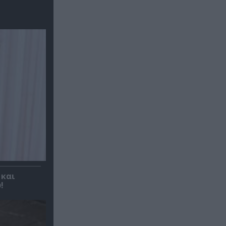
 και
!