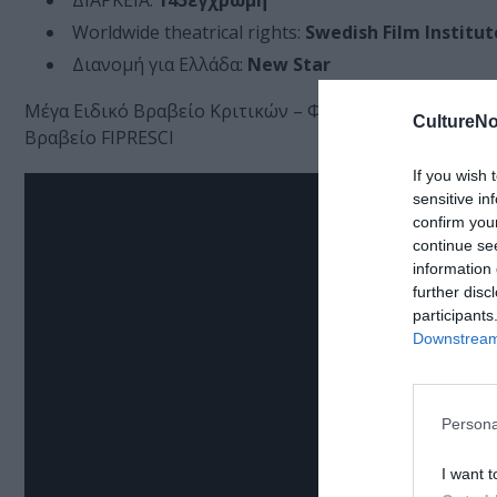
ΔΙΑΡΚΕΙΑ:
145΄έγχρωμη
Worldwide theatrical rights:
Swedish Film Institut
Διανομή για Ελλάδα:
New Star
Μέγα Ειδικό Βραβείο Κριτικών – Φεστιβάλ Καννών 198
CultureNo
Βραβείο FIPRESCI
If you wish 
sensitive in
confirm you
continue se
information 
further disc
participants
Downstream 
Persona
I want t