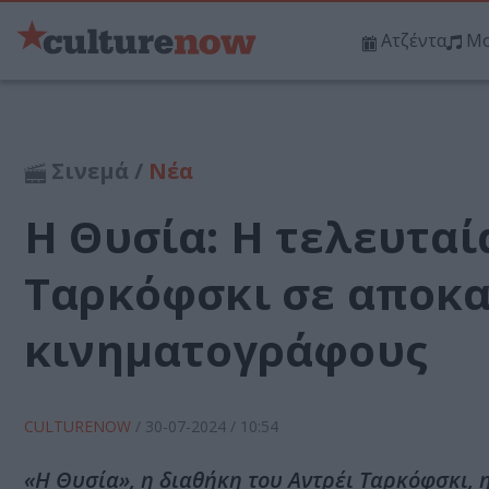
Ατζέντα
Μο
Σινεμά /
Νέα
Η Θυσία: Η τελευταί
Ταρκόφσκι σε αποκα
κινηματογράφους
CULTURENOW
/
30-07-2024
/ 10:54
«Η Θυσία», η διαθήκη του Αντρέι Ταρκόφσκι, 