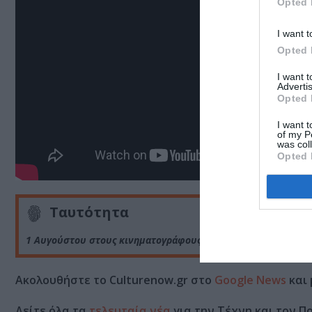
Opted 
I want t
Opted 
I want 
Advertis
Opted 
I want t
of my P
was col
Opted 
Ταυτότητα
1 Αυγούστου στους κινηματογράφους από τη New Star
Ακολουθήστε το Culturenow.gr στο
Google News
και 
Δείτε όλα τα
τελευταία νέα
για την Τέχνη και τον Π