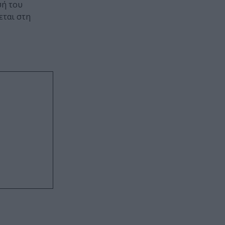
σή του
εται στη