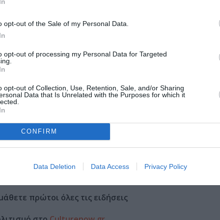
In
o opt-out of the Sale of my Personal Data.
In
to opt-out of processing my Personal Data for Targeted
ing.
In
o opt-out of Collection, Use, Retention, Sale, and/or Sharing
ersonal Data that Is Unrelated with the Purposes for which it
lected.
In
CONFIRM
Data Deletion
Data Access
Privacy Policy
μάθετε πρώτοι όλες τις ειδήσεις
ολιτισμό στο
Culturenow.gr