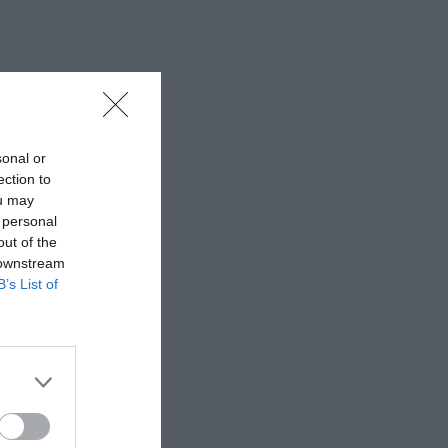
sonal or
ection to
ou may
 personal
out of the
 downstream
B’s List of