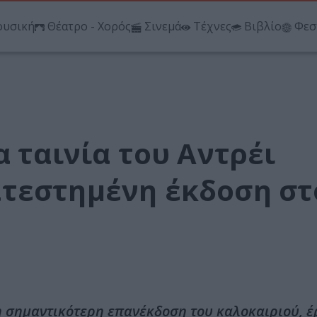
υσική
Θέατρο - Χορός
Σινεμά
Τέχνες
Βιβλίο
Φεσ
α ταινία του Αντρέι
τεστημένη έκδοση στ
η σημαντικότερη επανέκδοση του καλοκαιριού, έ