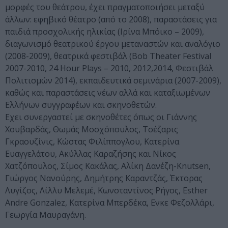
μορφές του θεάτρου, έχει πραγματοποιήσει μεταξύ
άλλων: εφηβικό θέατρο (από το 2008), παραστάσεις για
παιδιά προσχολικής ηλικίας (Ιρίνα Μπόικο – 2009),
διαγωνισμό θεατρικού έργου μεταναστών και αναλόγιο
(2008-2009), θεατρικά φεστιβάλ (Bob Theater Festival
2007-2010, 24 Hour Plays – 2010, 2012,2014, Φεστιβάλ
Πολιτισμών 2014), εκπαιδευτικά σεμινάρια (2007-2009),
καθώς και παραστάσεις νέων αλλά και καταξιωμένων
Ελλήνων συγγραφέων και σκηνοθετών.
Εχει συνεργαστεί με σκηνοθέτες όπως οι Γιάννης
Χουβαρδάς, Θωμάς Μοσχόπουλος, Τσέζαρις
Γκραουζίνις, Κώστας Φιλίππογλου, Κατερίνα
Ευαγγελάτου, Ακύλλας Καραζήσης και Νίκος
Χατζόπουλος, Σίμος Κακάλας, Αλίκη Δανέζη-Knutsen,
Γιώργος Νανούρης, Δημήτρης Καραντζάς, Έκτορας
Λυγίζος, Λίλλυ Μελεμέ, Κωνσταντίνος Ρήγος, Esther
Andre Gonzalez, Κατερίνα Μπερδέκα, Ενκε Φεζολλάρι,
Γεωργία Μαυραγάνη.