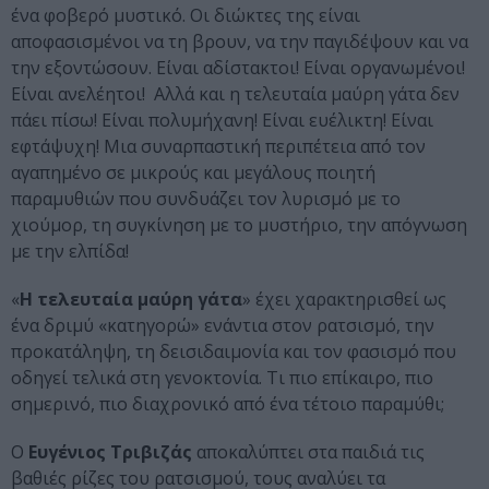
ένα φοβερό μυστικό. Οι διώκτες της είναι
αποφασισμένοι να τη βρουν, να την παγιδέψουν και να
την εξοντώσουν. Είναι αδίστακτοι! Είναι οργανωμένοι!
Είναι ανελέητοι! Αλλά και η τελευταία μαύρη γάτα δεν
πάει πίσω! Είναι πολυμήχανη! Είναι ευέλικτη! Είναι
εφτάψυχη! Μια συναρπαστική περιπέτεια από τον
αγαπημένο σε μικρούς και μεγάλους ποιητή
παραμυθιών που συνδυάζει τον λυρισμό με το
χιούμορ, τη συγκίνηση με το μυστήριο, την απόγνωση
με την ελπίδα!
«
Η τελευταία μαύρη γάτα
» έχει χαρακτηρισθεί ως
ένα δριμύ «κατηγορώ» ενάντια στον ρατσισμό, την
προκατάληψη, τη δεισιδαιμονία και τον φασισμό που
οδηγεί τελικά στη γενοκτονία. Τι πιο επίκαιρο, πιο
σημερινό, πιο διαχρονικό από ένα τέτοιο παραμύθι;
Ο
Ευγένιος Τριβιζάς
αποκαλύπτει στα παιδιά τις
βαθιές ρίζες του ρατσισμού, τους αναλύει τα