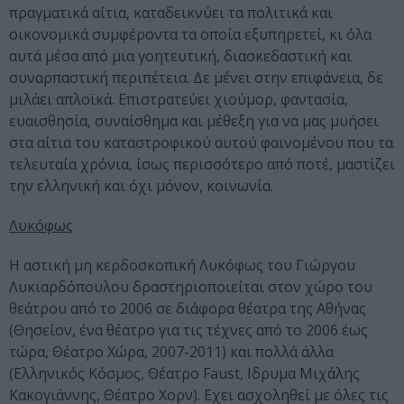
πραγματικά αίτια, καταδεικνύει τα πολιτικά και
οικονομικά συμφέροντα τα οποία εξυπηρετεί, κι όλα
αυτά μέσα από μια γοητευτική, διασκεδαστική και
συναρπαστική περιπέτεια. Δε μένει στην επιφάνεια, δε
μιλάει απλοϊκά. Επιστρατεύει χιούμορ, φαντασία,
ευαισθησία, συναίσθημα και μέθεξη για να μας μυήσει
στα αίτια του καταστροφικού αυτού φαινομένου που τα
τελευταία χρόνια, ίσως περισσότερο από ποτέ, μαστίζει
την ελληνική και όχι μόνον, κοινωνία.
Λυκόφως
Η αστική μη κερδοσκοπική Λυκόφως του Γιώργου
Λυκιαρδόπουλου δραστηριοποιείται στον χώρο του
θεάτρου από το 2006 σε διάφορα θέατρα της Αθήνας
(Θησείον, ένα θέατρο για τις τέχνες από το 2006 έως
τώρα, Θέατρο Χώρα, 2007-2011) και πολλά άλλα
(Ελληνικός Κόσμος, Θέατρο Faust, Ιδρυμα Μιχάλης
Κακογιάννης, Θέατρο Χορν). Εχει ασχοληθεί με όλες τις