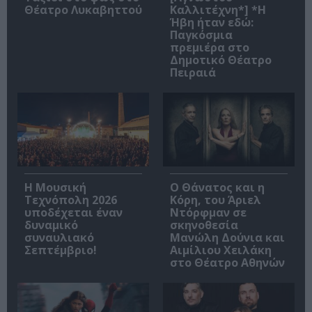
Θέατρο Λυκαβηττού
Καλλιτέχνη*] *Η
Ήβη ήταν εδώ:
Παγκόσμια
πρεμιέρα στο
Δημοτικό Θέατρο
Πειραιά
Η Μουσική
Ο Θάνατος και η
Τεχνόπολη 2026
Κόρη, του Άριελ
υποδέχεται έναν
Ντόρφμαν σε
δυναμικό
σκηνοθεσία
συναυλιακό
Μανώλη Δούνια και
Σεπτέμβριο!
Αιμίλιου Χειλάκη
στο Θέατρο Αθηνών