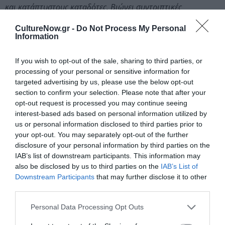
και κατάπτυστους καταδότες. Βιώνει συντριπτικές
γαταστροφές, αντιμετωπίζει αλλεπάλληλες ανατροπές,
CultureNow.gr -
Do Not Process My Personal
καταδιώκεται ανελέητα σε στέγες, δάση και στοές, κρύβεται
Information
σε πολυτελή μέγαρα και ανήλιαγα καταγώγια για να
ξεσκεπάσει τελικά τις ρίζες, τις πηγές και τα συμφέροντα του
If you wish to opt-out of the sale, sharing to third parties, or
ρατσισμού. Σε μια εποχή γεμάτη διακρίσεις,
processing of your personal or sensitive information for
περιθωριοποιήσεις και στιγματισμούς, σε ένα περιβάλλον
targeted advertising by us, please use the below opt-out
που κατασκευάζει ενόχους και ενοχοποιεί θύματα, ένας
section to confirm your selection. Please note that after your
μαύρος γάτος έρχεται να μας θυμίσει πως όταν το απόλυτα
opt-out request is processed you may continue seeing
interest-based ads based on personal information utilized by
παράλογο χτυπήσει κάποια στιγμή την πόρτα μας κανείς
us or personal information disclosed to third parties prior to
ποτέ δεν ξέρει πού και αν θα σταματήσει.
your opt-out. You may separately opt-out of the further
disclosure of your personal information by third parties on the
Σημείωμα σκηνοθετών
IAB’s list of downstream participants. This information may
also be disclosed by us to third parties on the
IAB’s List of
Η παράσταση «Η Τελευταία Μαύρη γάτα» του Ευγένιου
Downstream Participants
that may further disclose it to other
Τριβιζά απευθύνεται σε όλες τις ηλικίες, κυρίως όμως σε
third parties.
παιδιά και εφήβους από 8 έως 14 χρονών. Το έργο
καταφέρεται εναντίον του ρατσισμού, της προκατάληψης και
Personal Data Processing Opt Outs
της δεισιδαιμονίας. Είναι μια παράσταση που όχι μόνο