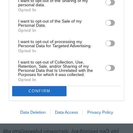
I want to opt-out of the Sharing of my
ψυχαγωγεί και συναρπάζει, αλλά και διαπαιδαγωγεί και
personal data.
Opted In
διαπλάθει χαρακτήρες αποκαλύπτοντας στα παιδιά πώς
λειτουργεί ο κόσμος σήμερα, μεταδίδοντάς τους την αξία της
I want to opt-out of the Sale of my
φιλίας, της πίστης, της επιμονής, της υπομονής και πάνω απ’
Personal Data.
Opted In
όλα της ελπίδας και της αγάπης. Δείχνει πως ο καθένας από
εμάς οφείλει να παλέψει ενάντια στις αντιξοότητες που
I want to opt-out of processing my
Personal Data for Targeted Advertising.
αντιμετωπίζει λόγω των πάσης φύσεως κρίσεων και να
Opted In
ορθώσει το ανάστημά του απέναντι σε όλους εκείνους που
τον απειλούν και τον δυναστεύουν. Είναι ένα ρέκβιεμ για
I want to opt-out of Collection, Use,
Retention, Sale, and/or Sharing of my
την ολοκληρωτική παράνοια του ρατσισμού, της
Personal Data that Is Unrelated with the
Purposes for which it was collected.
δεισιδαιμονίας και της μισαλλοδοξίας. Δέκα νέοι ηθοποιοί
Opted In
και ένας μουσικός επί σκηνής αναλαμβάνουν να
αναμετρηθούν με το «σκληρό» και πικρό αλλά και τόσο
CONFIRM
τρυφερά αληθινό παραμύθι του Ευγένιου Τριβιζά,
ζωντανεύοντας τους δεκάδες ανθρώπινους και μη ρόλους
του έργου σε ένα τρελό παιχνίδι παρενδυσίας και
Data Deletion
Data Access
Privacy Policy
μεταμορφώσεων.
Μια σπαζοκεφαλιά υποκριτικής, ένα θεατρικό παζλ από