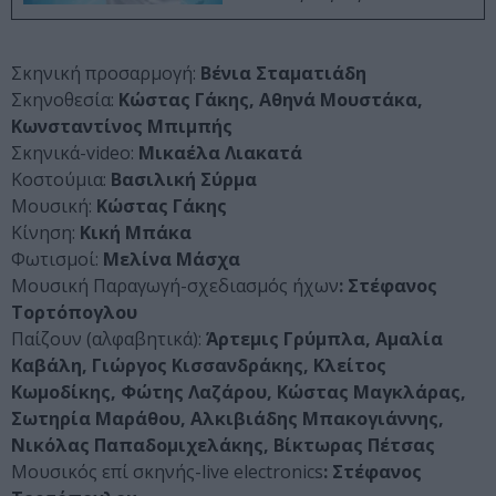
Σκηνική προσαρμογή:
Βένια Σταματιάδη
Σκηνοθεσία:
Κώστας Γάκης, Αθηνά Μουστάκα,
Κωνσταντίνος Μπιμπής
Σκηνικά-video:
Μικαέλα Λιακατά
Κοστούμια:
Βασιλική Σύρμα
Μουσική:
Κώστας Γάκης
Κίνηση:
Κική Μπάκα
Φωτισμοί:
Μελίνα Μάσχα
Μουσική Παραγωγή-σχεδιασμός ήχων
: Στέφανος
Τορτόπογλου
Παίζουν (αλφαβητικά):
Άρτεμις Γρύμπλα, Αμαλία
Καβάλη, Γιώργος Κισσανδράκης, Κλείτος
Κωμοδίκης, Φώτης Λαζάρου, Κώστας Μαγκλάρας,
Σωτηρία Μαράθου, Αλκιβιάδης Μπακογιάννης,
Νικόλας Παπαδομιχελάκης, Βίκτωρας Πέτσας
Μουσικός επί σκηνής-live electronics
: Στέφανος