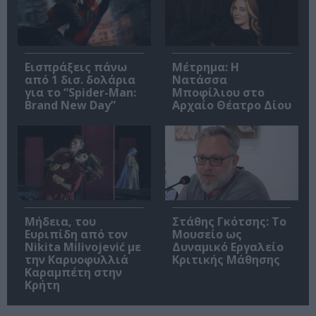
Εισπράξεις πάνω
Μέτρημα: Η
από 1 δισ. δολάρια
Νατάσσα
για το “Spider-Man:
Μποφίλιου στο
Brand New Day”
Αρχαίο Θέατρο Δίου
Μήδεια, του
Στάθης Γκότσης: Το
Ευριπίδη από τον
Μουσείο ως
Nikita Milivojević με
Δυναμικό Εργαλείο
την Καρυοφυλλιά
Κριτικής Μάθησης
Καραμπέτη στην
Κρήτη