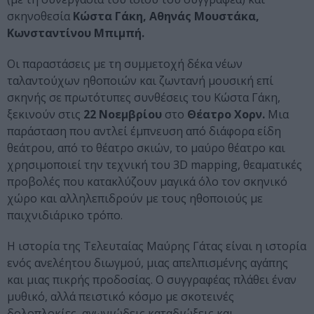
σκηνοθεσία
Kώστα Γάκη, Αθηνάς Μουστάκα,
Κωνσταντίνου Μπιμπή.
Οι παραστάσεις με τη συμμετοχή δέκα νέων
ταλαντούχων ηθοποιών και ζωντανή μουσική επί
σκηνής σε πρωτότυπες συνθέσεις του Κώστα Γάκη,
ξεκινούν στις
22 Νοεμβρίου
στο
Θέατρο Χορν.
Μια
παράσταση που αντλεί έμπνευση από διάφορα είδη
θεάτρου, από το θέατρο σκιών, το μαύρο θέατρο και
χρησιμοποιεί την τεχνική του 3D mapping, θεαματικές
προβολές που κατακλύζουν μαγικά όλο τον σκηνικό
χώρο και αλληλεπιδρούν με τους ηθοποιούς με
παιχνιδιάρικο τρόπο.
Η ιστορία της Τελευταίας Μαύρης Γάτας είναι η ιστορία
ενός ανελέητου διωγμού, μιας απελπισμένης αγάπης
και μιας πικρής προδοσίας. Ο συγγραφέας πλάθει έναν
μυθικό, αλλά πειστικό κόσμο με σκοτεινές
δολοπλοκίες, αγωνιώδεις καταδιώξεις και