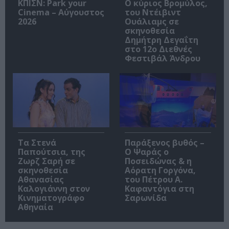
ΚΠΙΣΝ: Park your
O κύριος Βρομύλος,
Cinema – Αύγουστος
του Ντέιβιντ
2026
Ουάλιαμς σε
σκηνοθεσία
Δημήτρη Δεγαΐτη
στο 12ο Διεθνές
Φεστιβάλ Άνδρου
Τα Στενά
Παράξενος βυθός –
Παπούτσια, της
Ο Ψαράς ο
Ζωρζ Σαρή σε
Ποσειδώνας & η
σκηνοθεσία
Αόρατη Γοργόνα,
Αθανασίας
του Πέτρου Α.
Καλογιάννη στον
Καφαντόγια στη
Κινηματογράφο
Σαρωνίδα
Αθηναία