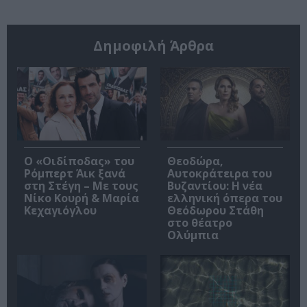
Δημοφιλή Άρθρα
O «Οιδίποδας» του
Θεοδώρα,
Ρόμπερτ Άικ ξανά
Αυτοκράτειρα του
στη Στέγη – Με τους
Βυζαντίου: Η νέα
Νίκο Κουρή & Μαρία
ελληνική όπερα του
Κεχαγιόγλου
Θεόδωρου Στάθη
στο θέατρο
Ολύμπια