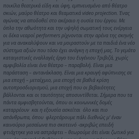
ποικίλα θεατρικά είδη και ύφη, εμπνευσμένο από θέατρο
σκιών, μαύρο θέατρο και θεαματικά video projection. Ένας
αγώνας να αποδοθεί στο ακέραιο η ουσία του έργου. Με
όπλο την αθωότητα και την υψηλή σωματική τους ενέργεια
οι δέκα νεαροί performers ρίχνονται στην αρένα της σκηνής
για να ανακαλύψουν και να μοιραστούν με τα παιδιά ένα νέο
σύστημα αξιών που τόσο έχει ανάγκη η εποχή μας. Το γεμάτο
καταιγιστικές εναλλαγές έργο του Ευγένιου Τριβιζά, χωρίς
αμφιβολία είναι ένα θέατρο – παραβολή. Είναι μια
παράσταση – αντανάκλαση. Είναι μια κραυγή αφύπνισης σε
μια εποχή – μεταίχμιο, μια εποχή σε βαθιά κρίση
αυτοπροσδιορισμού, μια εποχή που οι βεβαιότητες
βάλλονται και οι ταυτότητες αποσυντίθεται. Σήμερα που τα
πάντα αμφισβητούνται, όπου οι κοινωνικές δομές
καταρρέουν και η εξουσία ασκείται όλο και πιο
απάνθρωπα, όπου φλερτάρουμε πάλι διεθνώς μ’ έναν
καινούριο μεσαίωνα πιο σκοτεινό -ακριβώς επειδή
φτιάχτηκε για να αστράφτει – θεωρούμε ότι είναι ζωτικό για