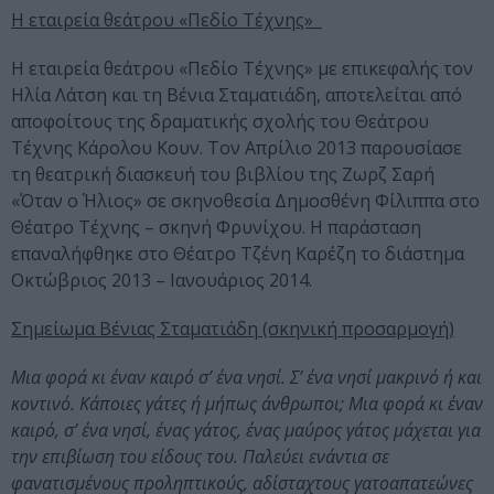
Η εταιρεία θεάτρου «Πεδίο Τέχνης»
H εταιρεία θεάτρου «Πεδίο Τέχνης» με επικεφαλής τον
Ηλία Λάτση και τη Βένια Σταματιάδη, αποτελείται από
αποφοίτους της δραματικής σχολής του Θεάτρου
Τέχνης Κάρολου Κουν. Τον Απρίλιο 2013 παρουσίασε
τη θεατρική διασκευή του βιβλίου της Ζωρζ Σαρή
«Όταν ο Ήλιος» σε σκηνοθεσία Δημοσθένη Φίλιππα στο
Θέατρο Τέχνης – σκηνή Φρυνίχου. Η παράσταση
επαναλήφθηκε στο Θέατρο Τζένη Καρέζη το διάστημα
Οκτώβριος 2013 – Ιανουάριος 2014.
Σημείωμα Βένιας Σταματιάδη (σκηνική προσαρμογή)
Μια φορά κι έναν καιρό σ’ ένα νησί. Σ’ ένα νησί μακρινό ή και
κοντινό. Κάποιες γάτες ή μήπως άνθρωποι; Μια φορά κι έναν
καιρό, σ’ ένα νησί, ένας γάτος, ένας μαύρος γάτος μάχεται για
την επιβίωση του είδους του. Παλεύει ενάντια σε
φανατισμένους προληπτικούς, αδίσταχτους γατοαπατεώνες