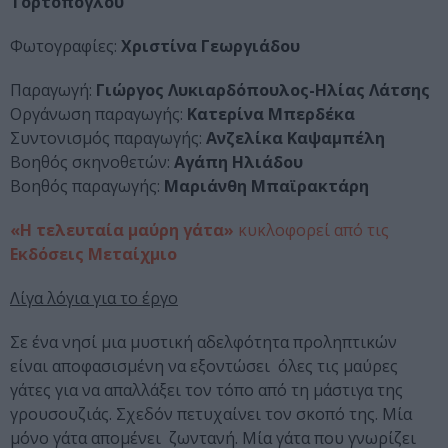
Τορτόπογλου
Φωτογραφίες:
Χριστίνα Γεωργιάδου
Παραγωγή:
Γιώργος Λυκιαρδόπουλος-Ηλίας Λάτσης
Οργάνωση παραγωγής:
Κατερίνα Μπερδέκα
Συντονισμός παραγωγής:
Ανζελίκα Καψαμπέλη
Βοηθός σκηνοθετών:
Αγάπη Ηλιάδου
Βοηθός παραγωγής:
Μαριάνθη Μπαϊρακτάρη
«Η τελευταία μαύρη γάτα»
κυκλοφορεί από τις
Εκδόσεις Μεταίχμιο
Λίγα λόγια για το έργο
Σε ένα νησί μια μυστική αδελφότητα προληπτικών
είναι αποφασισμένη να εξοντώσει όλες τις μαύρες
γάτες για να απαλλάξει τον τόπο από τη μάστιγα της
γρουσουζιάς. Σχεδόν πετυχαίνει τον σκοπό της. Μία
μόνο γάτα απομένει ζωντανή. Μία γάτα που γνωρίζει