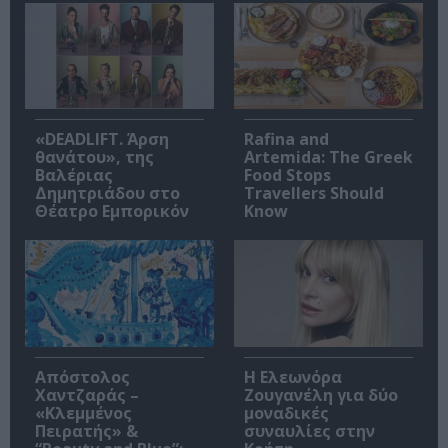
«DEADLIFT. Άρση
Rafina and
θανάτου», της
Artemida: The Greek
Βαλέριας
Food Stops
Δημητριάδου στο
Travellers Should
Θέατρο Εμπορικόν
Know
Απόστολος
Η Ελεωνόρα
Χαντζαράς –
Ζουγανέλη για δύο
«Κλεμμένος
μοναδικές
Πειρατής» &
συναυλίες στην