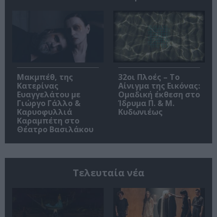
Μακμπέθ, της
32οι Πλοές – Το
Κατερίνας
Αίνιγμα της Εικόνας:
Ευαγγελάτου με
Ομαδική έκθεση στο
Γιώργο Γάλλο &
Ίδρυμα Π. & Μ.
Καρυοφυλλιά
Κυδωνιέως
Καραμπέτη στο
Θέατρο Βασιλάκου
Τελευταία νέα