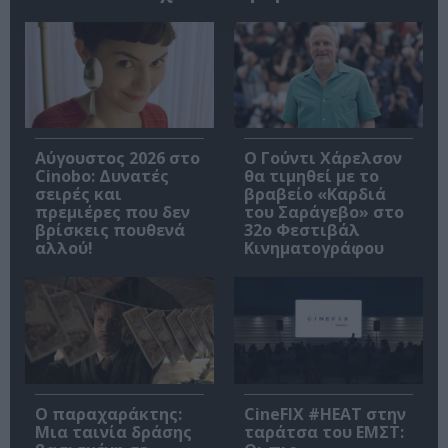
Αύγουστος 2026 στο
Ο Γούντι Χάρελσον
Cinobo: Δυνατές
θα τιμηθεί με το
σειρές και
βραβείο «Καρδιά
πρεμιέρες που δεν
του Σαράγεβο» στο
βρίσκεις πουθενά
32ο Φεστιβάλ
αλλού!
Κινηματογράφου
Ο παραχαράκτης:
CineFIX #ΗΕΑΤ στην
Μια ταινία δράσης
ταράτσα του ΕΜΣΤ: