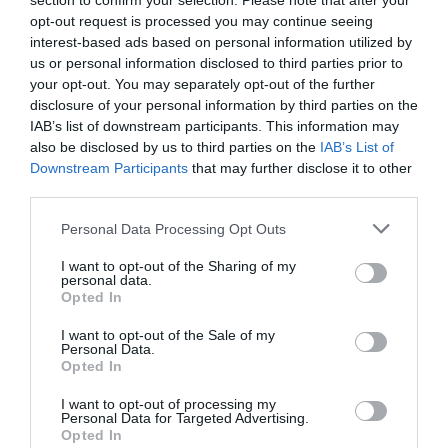
section to confirm your selection. Please note that after your
opt-out request is processed you may continue seeing
Κανονικό: 7€ | Μειωμένο [μαθητές, φοιτητές, άτομα
interest-based ads based on personal information utilized by
άνω των 65 ετών, άνεργοι, άνθρωποι με αναπηρία –
us or personal information disclosed to third parties prior to
ΑμεΑ (ισχύει και για έναν/μία συνοδό), δάσκαλοι-
your opt-out. You may separately opt-out of the further
καθηγητές, ατέλειες.]: 5€ | Κάθε Πέμπτη ισχύει
disclosure of your personal information by third parties on the
προσφορά εισόδου για 2 άτομα με ένα εισιτήριο στα
IAB’s list of downstream participants. This information may
7€
also be disclosed by us to third parties on the
IAB’s List of
Downstream Participants
that may further disclose it to other
Πληροφορίες / Κρατήσεις:
third parties.
Τηλ.: 210 3612046 |
tainiothiki.gr
Personal Data Processing Opt Outs
Ακολουθήστε το Culturenow.gr στο
Google News
και
I want to opt-out of the Sharing of my
personal data.
μάθετε πρώτοι όλες τις ειδήσεις
Opted In
Δείτε όλα τα
τελευταία νέα
για την Τέχνη και τον
I want to opt-out of the Sale of my
Personal Data.
Πολιτισμό στο
Culturenow.gr
Opted In
I want to opt-out of processing my
Νέοι Διαγωνισμοί
❯
Personal Data for Targeted Advertising.
Opted In