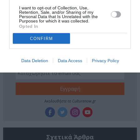
Tags
I want to opt-out of Collection, Use,
Retention, Sale, and/or Sharing of my
ΘΕΡΙΝΑ ΣΙΝΕΜΑ
ΘΡΙΛΕΡ - ΤΡΟΜΟΥ
Personal Data that Is Unrelated with the
Purposes for which it was collected.
ΚΩΜΩΔΙΑ - ΚΟΜΕΝΤΙ
ΞΕΝΕΣ ΤΑΙΝΙΕΣ
Opted In
CONFIRM
Newsletter
Κάθε βδομάδα στο e-mail σας τα τελευταία νέα για
την Τέχνη και τον Πολιτισμό!
Data Deletion
Data Access
Privacy Policy
Ακολουθήστε το Culturenow.gr
Σχετικά Άρθρα