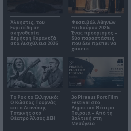
Άλκηστις, του
Φεστιβάλ Αθηνών
Ευριπίδη σε
Επιδαύρου 2026:
σκηνοθεσία
Ένας προορισμός –
Δημήτρη Καραντζά
δύο παραστάσεις
στα Αισχύλεια 2026
που δεν πρέπει να
χάσετε
Το Ροκ το Ελληνικό:
3o Piraeus Port Film
Ο Κώστας Τουρνάς
Festival στο
και ο Διονύσης
Δημοτικό Θέατρο
Τσακνής στο
Πειραιά – Από τη
Θέατρο Άλσος ΔΕΗ
Βαλτική στη
Μεσόγειο