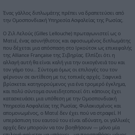
Ένας γάλλος διπλωμάτης πρέπει να δραπετεύσει από
την Ομοσπονδιακή Υπηρεσία Ασφαλείας της Ρωσίας.
Ο Ζιλ Λελούς (Gilles Lellouche) πρωταγωνιστεί ως ο
Ματιέ, ένας ασυνήθιστος και αφοσιωμένος διπλωμάτης
που δέχεται μια απόσπαση στο Ιρκούτσκ ως επικεφαλής
της Alliance Française της Σιβηρίας. Ελπίζει ότι η
αλλαγή αυτή θα είναι καλή για την οικογένειά του και
τον γάμο του… Σύντομα όμως οι επιλογές του τον
φέρνουν σε αντίθεση με τις τοπικές αρχές. Ξαφνικά
βρίσκεται κατηγορούμενος για ένα τρομερό έγκλημα,
και πολύ σύντομα συνειδητοποιεί ότι κάποιος έχει
κατασκευάσει μια υπόθεση με την Ομοσπονδιακή
Υπηρεσία Ασφαλείας της Ρωσίας. Φυλακισμένος και
απομονωμένος, ο Ματιέ δεν έχει πού να στραφεί. Η
υπεράσπιση του εαυτού του είναι αδύνατη, οι γαλλικές
αρχές δεν μπορούν να τον βοηθήσουν — μόνο μία
επιλογή φαίνεται να υπάρχει… να προσπαθήσει μόνος