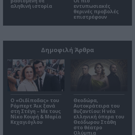
βασισμένη σε
Οι πιο
αληθινή ιστορία
εντυπωσιακές
θερινές προβολές
επιστρέφουν
Δημοφιλή Άρθρα
O «Οιδίποδας» του
Θεοδώρα,
Ρόμπερτ Άικ ξανά
Αυτοκράτειρα του
στη Στέγη – Με τους
Βυζαντίου: Η νέα
Νίκο Κουρή & Μαρία
ελληνική όπερα του
Κεχαγιόγλου
Θεόδωρου Στάθη
στο θέατρο
Ολύμπια