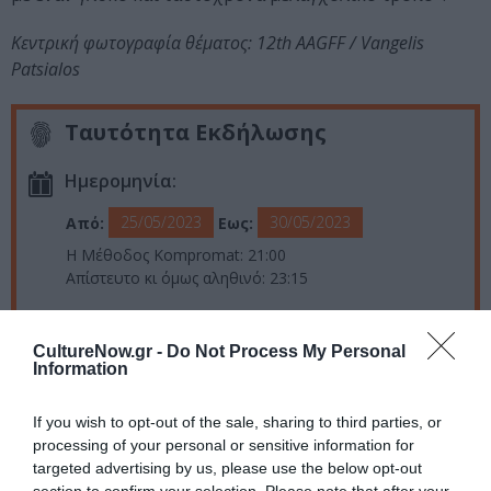
Κεντρική φωτογραφία θέματος: 12th AAGFF / Vangelis
Patsialos
Ταυτότητα Εκδήλωσης
Ημερομηνία:
25/05/2023
30/05/2023
Από:
Εως:
Η Μέθοδος Kompromat: 21:00
Απίστευτο κι όμως αληθινό: 23:15
Τοποθεσία:
CultureNow.gr -
Do Not Process My Personal
Θερινό Λαΐς, Ιερά Οδός 42 & Μ. Αλεξάνδρου,
Information
Βοτανικός
If you wish to opt-out of the sale, sharing to third parties, or
Ταινιοθήκη της Ελλάδος
processing of your personal or sensitive information for
targeted advertising by us, please use the below opt-out
Eισιτήρια: