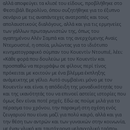
αλλά αποφεύγει τα κλισέ του είδους, προβλήθηκε στο
Φεστιβάλ Βερολίνο, όπου συζητήθηκε για το έξυπνο
σενάριο με τις αναπάντεχες ανατροπές και τους
απολαυστικούς διαλόγους, αλλά και για τις ερμηνείες
των γάλλων πρωταγωνιστών της, όπως του
αγαπημένου Αλέν Σαμπά και της ανερχόμενης Αναϊς
Ντεμουστιέ, η οποία, μιλώντας για το ιδιότυπο
κινηματογραφικό σύμπαν του Κουεντίν Ντουπιέ, λέει:
«Κάθε φορά που δουλεύω με τον Κουεντίν και
προσπαθώ να περιγράψω σε φίλους περί τίνος
πρόκειται με κοιτούν με ένα βλέμμα έκπληξης
ανάμεικτης με γέλιο. Αυτό συμβαίνει μόνο με τον
Κουεντίν και είναι η απόδειξη της μοναδικότητάς του
και της ικανότητάς του να επινοεί αστείες ιστορίες που
όμως δεν είναι ποτέ ρηχές. Εδώ ας πούμε μιλά για το
πέρασμα του χρόνου, την παρακμή στη σχέση ενός
ζευγαριού που είναι μαζί για πολύ καιρό, αλλά και για
την θέση των αντρών και των γυναικών στην κοινωνία,
με έναν γλυκό και ταυτόχρονα μελαγχολικό τρόπο».