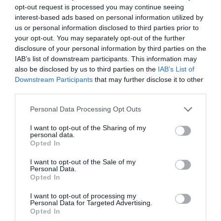
opt-out request is processed you may continue seeing
interest-based ads based on personal information utilized by
us or personal information disclosed to third parties prior to
your opt-out. You may separately opt-out of the further
Η Μισέλ Φάιφερ
Προβολές με
disclosure of your personal information by third parties on the
αποκάλυψε ότι δεν
ελεύθερη είσοδο
IAB’s list of downstream participants. This information may
θέλει να
στον Θερινό
also be disclosed by us to third parties on the
IAB’s List of
πρωταγωνιστήσει
Δημοτικό
ποτέ ξανά σε ταινία
Κινηματογράφο
Downstream Participants
that may further disclose it to other
Αγίας Παρασκευής |
third parties.
10-16/8
Personal Data Processing Opt Outs
I want to opt-out of the Sharing of my
personal data.
Opted In
I want to opt-out of the Sale of my
Personal Data.
Opted In
Εισπράξεις πάνω
Η νέα ταινία
από 1 δισ. δολάρια
“Without Blood” της
για το “Spider-Man:
Αντζελίνα Τζολί θα
I want to opt-out of processing my
Personal Data for Targeted Advertising.
Brand New Day”
κάνει πρεμιέρα τον
Opted In
Σεπτέμβριο