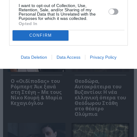
I want to opt-out of Collection, Use,
Retention, Sale, and/or Sharing of my
Personal Data that Is Unrelated with the
Purposes for which it was collected.
Opted In
Δημοφιλή Άρθρα
CONFIRM
Data Deletion
Data Access
Privacy Policy
O «Οιδίποδας» του
Θεοδώρα,
Ρόμπερτ Άικ ξανά
Αυτοκράτειρα του
στη Στέγη – Με τους
Βυζαντίου: Η νέα
Νίκο Κουρή & Μαρία
ελληνική όπερα του
Κεχαγιόγλου
Θεόδωρου Στάθη
στο θέατρο
Ολύμπια