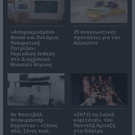
«Απομακρυσμένα
25 αναγνωστικές
Βουνά και Ποτάμια:
προτάσεις για τον
Πνευματική
Αύγουστο
Πατρίδα»:
Περιοδική έκθεση
στο Διαχρονικό
Μουσείο Αίγινας
9ο Φεστιβάλ
«ΖΗΤΩ τα λαϊκά
Ντοκιμαντέρ
κορίτσια!», του
Καρύστου – «Ξένος
Παντελή Αμπαζή
εδώ, ξένος εκεί,
στο Θέατρο