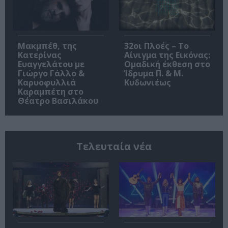
Μακμπέθ, της
32οι Πλοές – Το
Κατερίνας
Αίνιγμα της Εικόνας:
Ευαγγελάτου με
Ομαδική έκθεση στο
Γιώργο Γάλλο &
Ίδρυμα Π. & Μ.
Καρυοφυλλιά
Κυδωνιέως
Καραμπέτη στο
Θέατρο Βασιλάκου
Τελευταία νέα