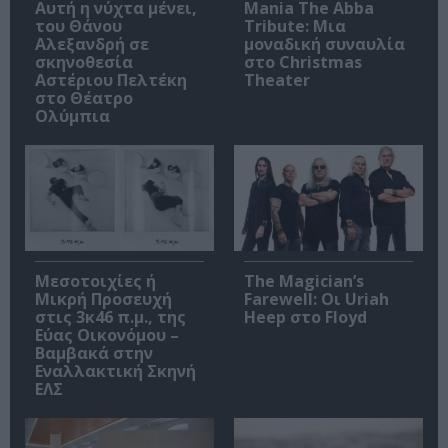
Αυτή η νύχτα μένει,
Mania The Abba
του Θάνου
Tribute: Μια
Αλεξανδρή σε
μοναδική συναυλία
σκηνοθεσία
στο Christmas
Αστέριου Πελτέκη
Theater
στο Θέατρο
Ολύμπια
Μεσοτοιχίες ή
The Magician’s
Μικρή Προσευχή
Farewell: Οι Uriah
στις 3κ46 π.μ., της
Heep στο Floyd
Εύας Οικονόμου –
Βαμβακά στην
Εναλλακτική Σκηνή
ΕΛΣ