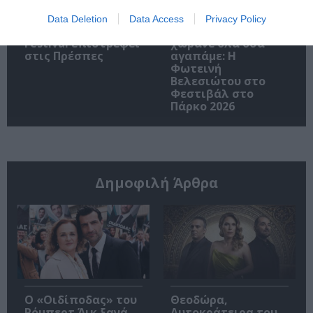
Data Deletion
Data Access
Privacy Policy
Το 2ο Triethnés
Στα τραγούδια μας
Festival επιστρέφει
χωράνε όλα όσα
στις Πρέσπες
αγαπάμε: Η
Φωτεινή
Βελεσιώτου στο
Φεστιβάλ στο
Πάρκο 2026
Δημοφιλή Άρθρα
O «Οιδίποδας» του
Θεοδώρα,
Ρόμπερτ Άικ ξανά
Αυτοκράτειρα του