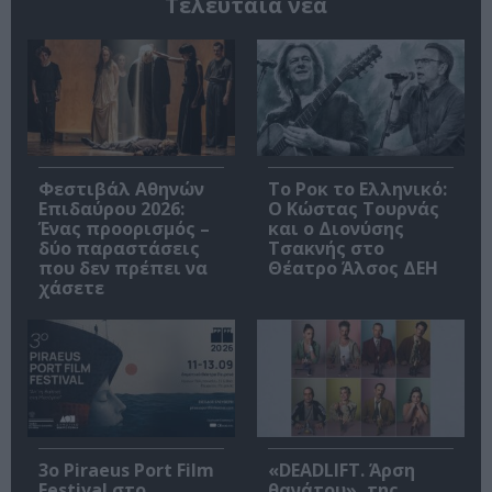
Τελευταία νέα
Φεστιβάλ Αθηνών
Το Ροκ το Ελληνικό:
Επιδαύρου 2026:
Ο Κώστας Τουρνάς
Ένας προορισμός –
και ο Διονύσης
δύο παραστάσεις
Τσακνής στο
που δεν πρέπει να
Θέατρο Άλσος ΔΕΗ
χάσετε
3o Piraeus Port Film
«DEADLIFT. Άρση
Festival στο
θανάτου», της