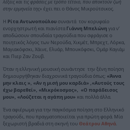
λέξεις και τις φράσεις με τρόπο τέτοιο, που αποκτούν ζωή
στην ερμηνεία της
» έχει πει ο Θάνος Μικρούτσικος.
Η
Ρίτα Αντωνοπούλου
συναντά τον κορυφαίο
ενορχηστρωτή και πιανίστα
Γιάννη Μπελώνη
για ν’
αποδώσουν σπουδαία τραγούδια που σφράγισε ο
ποιητικός λόγος των Νερούδα, Χικμέτ, Μπρεχτ, Λόρκα,
Μαγιακόφσκι, Χάινε, Ελυάρ, Μπουκόφσκι, Ομάρ Καγιάμ
και Πιερ Ζαν Ζουβ.
Όταν η ελληνική μουσική συνάντησε την ξένη ποίηση
δημιουργήθηκαν διαχρονικά τραγούδια όπως:
«Άννα
μην κλαις », «Αν η μισή μου καρδιά» ,«Αυτούς τους
έχω βαρεθεί», «Μικρόκοσμος», «Ο παράδεισος
μου», «Λούζεται η αγάπη μου»
και πολλά άλλα.
Ένα αφιέρωμα για την παγκόσμια ποίηση στο Ελληνικό
τραγούδι, που πραγματοποιείται για πρώτη φορά. Μία
ξεχωριστή βραδιά στη σκηνή του
Θεάτρου Αθηνά
.