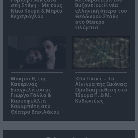
στη Στέγη – Με τους
Βυζαντίου: Η νέα
Νίκο Κουρή & Μαρία
ελληνική όπερα του
Κεχαγιόγλου
Θεόδωρου Στάθη
στο θέατρο
Ολύμπια
Μακμπέθ, της
32οι Πλοές – Το
Κατερίνας
Αίνιγμα της Εικόνας:
Ευαγγελάτου με
Ομαδική έκθεση στο
Γιώργο Γάλλο &
Ίδρυμα Π. & Μ.
Καρυοφυλλιά
Κυδωνιέως
Καραμπέτη στο
Θέατρο Βασιλάκου