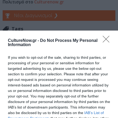
Πολιτισμό στο
Culturenow.gr
Νέοι Διαγωνισμοί
❯
Tags
ΕΝΤΕΧΝΟ - ΛΑΪΚΟ - ΠΑΡΑΔΟΣΙΑΚΗ
ΠΟΙΗΣΗ
CultureNow.gr -
Do Not Process My Personal
Information
ΡΙΤΑ ΑΝΤΩΝΟΠΟΥΛΟΥ
ΣΥΝΑΥΛΙΕΣ 2023
If you wish to opt-out of the sale, sharing to third parties, or
Newsletter
processing of your personal or sensitive information for
targeted advertising by us, please use the below opt-out
Κάθε βδομάδα στο e-mail σας τα τελευταία νέα για
section to confirm your selection. Please note that after your
την Τέχνη και τον Πολιτισμό!
opt-out request is processed you may continue seeing
interest-based ads based on personal information utilized by
us or personal information disclosed to third parties prior to
your opt-out. You may separately opt-out of the further
disclosure of your personal information by third parties on the
IAB’s list of downstream participants. This information may
Ακολουθήστε το Culturenow.gr
also be disclosed by us to third parties on the
IAB’s List of