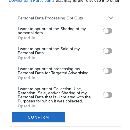
Downstream Participants
that may further disclose it to other
third parties.
Personal Data Processing Opt Outs
Σχετικά Άρθρα
I want to opt-out of the Sharing of my
personal data.
Opted In
I want to opt-out of the Sale of my
Personal Data.
Opted In
I want to opt-out of processing my
Personal Data for Targeted Advertising.
Το Ροκ το Ελληνικό:
Η Ελεωνόρα
Opted In
Ο Κώστας Τουρνάς
Ζουγανέλη για δύο
και ο Διονύσης
μοναδικές
Τσακνής στο
συναυλίες στην
I want to opt-out of Collection, Use,
Retention, Sale, and/or Sharing of my
Θέατρο Άλσος ΔΕΗ
Κρήτη
Personal Data that Is Unrelated with the
Purposes for which it was collected.
Opted In
CONFIRM