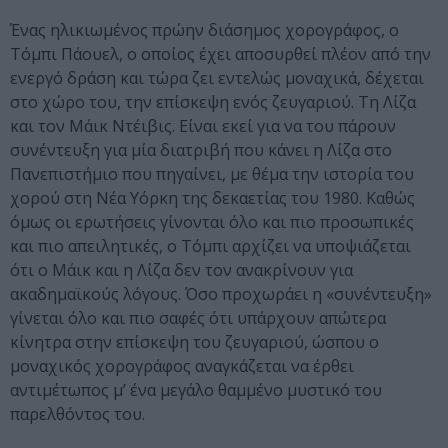
Ένας ηλικιωμένος πρώην διάσημος χορογράφος, ο
Τόμπι Πάουελ, ο οποίος έχει αποσυρθεί πλέον από την
ενεργό δράση και τώρα ζει εντελώς μοναχικά, δέχεται
στο χώρο του, την επίσκεψη ενός ζευγαριού. Tη Λίζα
και τον Μάικ Ντέιβις. Είναι εκεί για να του πάρουν
συνέντευξη για μία διατριβή που κάνει η Λίζα στο
Πανεπιστήμιο που πηγαίνει, με θέμα την ιστορία του
χορού στη Νέα Υόρκη της δεκαετίας του 1980. Καθώς
όμως οι ερωτήσεις γίνονται όλο και πιο προσωπικές
και πιο απειλητικές, ο Τόμπι αρχίζει να υποψιάζεται
ότι ο Μάικ και η Λίζα δεν τον ανακρίνουν για
ακαδημαϊκούς λόγους. Όσο προχωράει η «συνέντευξη»
γίνεται όλο και πιο σαφές ότι υπάρχουν απώτερα
κίνητρα στην επίσκεψη του ζευγαριού, ώσπου ο
μοναχικός χορογράφος αναγκάζεται να έρθει
αντιμέτωπος μ’ ένα μεγάλο θαμμένο μυστικό του
παρελθόντος του.