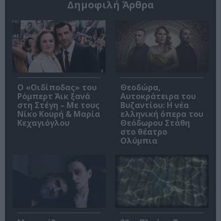
Δημοφιλή Άρθρα
O «Οιδίποδας» του
Θεοδώρα,
Ρόμπερτ Άικ ξανά
Αυτοκράτειρα του
στη Στέγη – Με τους
Βυζαντίου: Η νέα
Νίκο Κουρή & Μαρία
ελληνική όπερα του
Κεχαγιόγλου
Θεόδωρου Στάθη
στο θέατρο
Ολύμπια