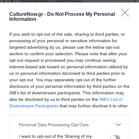
Πληροφορίες / Κρατήσεις:
Τηλ.: 2107012123 |
coronettheater.gr
CultureNow.gr -
Do Not Process My Personal
Information
Ακολουθήστε το Culturenow.gr στο
Google News
και
If you wish to opt-out of the sale, sharing to third parties, or
μάθετε πρώτοι όλες τις ειδήσεις
processing of your personal or sensitive information for
targeted advertising by us, please use the below opt-out
Δείτε όλα τα
τελευταία νέα
για την Τέχνη και τον
section to confirm your selection. Please note that after your
Πολιτισμό στο
Culturenow.gr
opt-out request is processed you may continue seeing
interest-based ads based on personal information utilized by
Νέοι Διαγωνισμοί
❯
us or personal information disclosed to third parties prior to
your opt-out. You may separately opt-out of the further
disclosure of your personal information by third parties on the
Tags
IAB’s list of downstream participants. This information may
also be disclosed by us to third parties on the
IAB’s List of
ΓΙΩΡΓΟΣ ΚΙΜΟΥΛΗΣ
ΔΡΑΜΑ - ΚΟΙΝΩΝΙΚΟ - ΣΥΓΧΡΟΝΟ
Downstream Participants
that may further disclose it to other
ΘΕΑΤΡΙΚΕΣ ΠΑΡΑΣΤΑΣΕΙΣ 2024 - 2025
third parties.
Personal Data Processing Opt Outs
Newsletter
I want to opt-out of the Sharing of my
Κάθε βδομάδα στο e-mail σας τα τελευταία νέα για