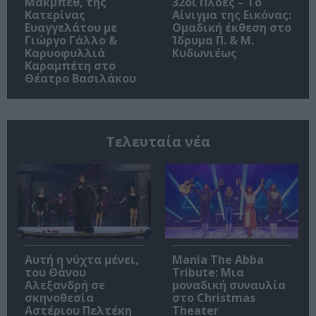
Μακμπέθ, της
32οι Πλοές – Το
Κατερίνας
Αίνιγμα της Εικόνας:
Ευαγγελάτου με
Ομαδική έκθεση στο
Γιώργο Γάλλο &
Ίδρυμα Π. & Μ.
Καρυοφυλλιά
Κυδωνιέως
Καραμπέτη στο
Θέατρο Βασιλάκου
Τελευταία νέα
Αυτή η νύχτα μένει,
Mania The Abba
του Θάνου
Tribute: Μια
Αλεξανδρή σε
μοναδική συναυλία
σκηνοθεσία
στο Christmas
Αστέριου Πελτέκη
Theater