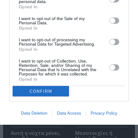
personal data.
την Τέχνη και τον Πολιτισμό!
Opted In
I want to opt-out of the Sale of my
Personal Data.
Opted In
I want to opt-out of processing my
Personal Data for Targeted Advertising.
Ακολουθήστε το Culturenow.gr
Opted In
I want to opt-out of Collection, Use,
Retention, Sale, and/or Sharing of my
Personal Data that Is Unrelated with the
Purposes for which it was collected.
Opted In
Σχετικά Άρθρα
CONFIRM
Data Deletion
Data Access
Privacy Policy
Αυτή η νύχτα μένει,
Μεσοτοιχίες ή