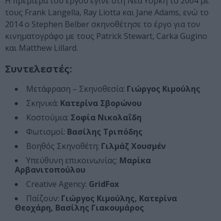
Η πρεμιέρα του έργου έγινε στη Νέα Υόρκη το 2004 με
τους Frank Langella, Ray Liotta και Jane Adams, ενώ το
2014 o Stephen Belber σκηνοθέτησε το έργο για τον
κινηματογράφο με τους Patrick Stewart, Carka Gugino
και Matthew Lillard.
Συντελεστές:
Μετάφραση – Σκηνοθεσία:
Γιώργος Κιμούλης
Σκηνικά:
Κατερίνα Σβορώνου
Κοστούμια:
Σοφία Νικολαΐδη
Φωτισμοί:
Βασίλης Τριπόδης
Βοηθός Σκηνοθέτη:
Γιλμάζ Χουσμέν
Υπεύθυνη επικοινωνίας:
Μαρίκα
Αρβανιτοπούλου
Creative Agency:
GridFox
Παίζουν:
Γιώργος Κιμούλης, Κατερίνα
Θεοχάρη, Βασίλης Γιακουμάρος