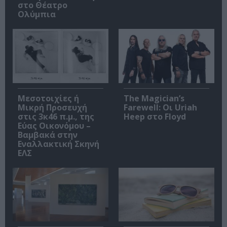
στο Θέατρο
Ολύμπια
Μεσοτοιχίες ή
The Magician’s
Μικρή Προσευχή
Farewell: Οι Uriah
στις 3κ46 π.μ., της
Heep στο Floyd
Εύας Οικονόμου –
Βαμβακά στην
Εναλλακτική Σκηνή
ΕΛΣ