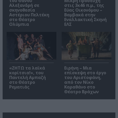
του Θάνου
Μικρή Προσευχή
Αλεξανδρή σε
στις 3κ46 π.μ., της
σκηνοθεσία
Εύας Οικονόμου –
Αστέριου Πελτέκη
Βαμβακά στην
στο Θέατρο
Εναλλακτική Σκηνή
Ολύμπια
ΕΛΣ
«ΖΗΤΩ τα λαϊκά
Ειρήνη – Μια
κορίτσια!», του
επίσκεψη στο έργο
Παντελή Αμπαζή
του Αριστοφάνη,
στο Θέατρο
από τον Νίκο
Ρεματιάς
Καραθάνο στο
Θέατρο Βράχων