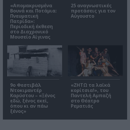
«Απομακρυσμένα
25 αναγνωστικές
Βουνά και Ποτάμια:
προτάσεις για τον
Πνευματική
Αύγουστο
Πατρίδα»:
Περιοδική έκθεση
στο Διαχρονικό
Μουσείο Αίγινας
9ο Φεστιβάλ
«ΖΗΤΩ τα λαϊκά
Ντοκιμαντέρ
κορίτσια!», του
Καρύστου – «Ξένος
Παντελή Αμπαζή
εδώ, ξένος εκεί,
στο Θέατρο
όπου κι αν πάω
Ρεματιάς
ξένος»