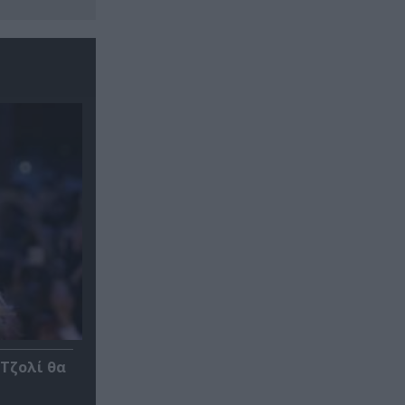
 Τζολί θα