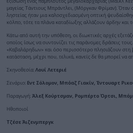
εξίσωση ένας πάμπλουτος μεγαλοκαρχαρίας (Μάικλ Κέιν)
μαγείας Τάντιους Μπράντλει, (Μόργκαν Φρίμαν). Όταν 
ληστείας ήταν μια καλοσχεδιασμένη οπτική ψευδαίσθη
κόλπο, τότε τα πλάνα καταδίωξης αλλάζουν άρδην και το
Κάτω από αυτή την υπόθεση, οι διωκτικές αρχές εξετά
οποίος ίσως να συντονίζει τις παράνομες δράσεις το
«Καβαλάρηδων» και όσο περισσότερο πλησιάζουν στη β
κατάσταση, μέχρι που, τελικά, κανείς δε θα μπορεί να α
Σκηνοθεσία:
Λουί Λετεριέ
Σενάριο:
Εντ Σόλομον, Μπόαζ Γιακίν, Έντουαρτ Ρικ
Παραγωγή:
Άλεξ Κούρτσμαν, Ρομπέρτο Όρτσι, Μπόμ
Ηθοποιοί
Τζέσε Άιζενμπεργκ