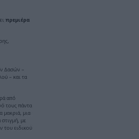
νει
πρεμιέρα
ρης,
ων Δασών –
ού – και τα
ιρά από
νό τους πάντα
 μακριά, μια
 στιγμή, με
ν του ειδικού