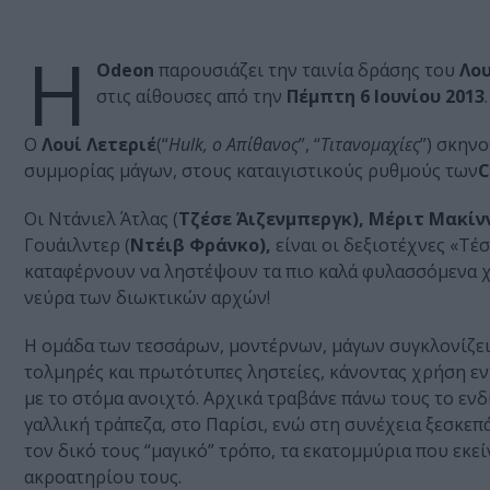
Η
Odeon
παρουσιάζει την ταινία δράσης του
Λου
στις αίθουσες από την
Πέμπτη 6 Ιουνίου 2013
.
O
Λουί Λετεριέ
(“
Hulk
, ο Απίθανος
”, “
Τιτανομαχίες
”) σκην
συμμορίας μάγων, στους καταιγιστικούς ρυθμούς των
C
Oι Ντάνιελ Άτλας (
Τζέσε Άιζενμπεργκ), Μέριτ Μακίνν
Γουάιλντερ (
Ντέιβ Φράνκο),
είναι οι δεξιοτέχνες «Τ
καταφέρνουν να ληστέψουν τα πιο καλά φυλασσόμενα χ
νεύρα των διωκτικών αρχών!
Η ομάδα των τεσσάρων, μοντέρνων, μάγων συγκλονίζει τ
τολμηρές και πρωτότυπες ληστείες, κάνοντας χρήση εν
με το στόμα ανοιχτό. Αρχικά τραβάνε πάνω τους το ενδ
γαλλική τράπεζα, στο Παρίσι, ενώ στη συνέχεια ξεσκεπ
τον δικό τους “μαγικό” τρόπο, τα εκατομμύρια που εκ
ακροατηρίου τους.