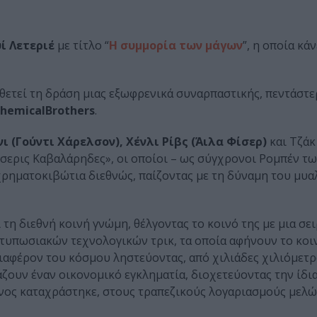
ί Λετεριέ
με τίτλο “
Η συμμορία των μάγων
”, η οποία κά
οθετεί τη δράση μιας εξωφρενικά συναρπαστικής, πεντάστε
hemica
l
Brothers
.
ι (Γούντι Χάρελσον), Χένλι Ρίβς (Άιλα Φίσερ)
και Τζάκ
έσσερις Καβαλάρηδες», οι οποίοι – ως σύγχρονοι Ρομπέν τ
ρηματοκιβώτια διεθνώς, παίζοντας με τη δύναμη του μυαλ
η διεθνή κοινή γνώμη, θέλγοντας το κοινό της με μια σε
τυπωσιακών τεχνολογικών τρικ, τα οποία αφήνουν το κοι
ιαφέρον του κόσμου ληστεύοντας, από χιλιάδες χιλιόμετρα
άζουν έναν οικονομικό εγκληματία, διοχετεύοντας την ίδια
είνος καταχράστηκε, στους τραπεζικούς λογαριασμούς μελώ