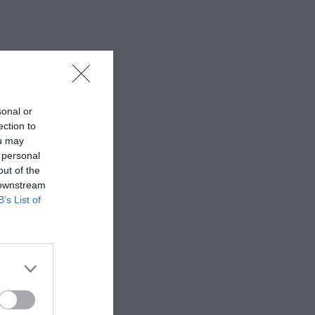
sonal or
ection to
ou may
 personal
out of the
 downstream
B’s List of