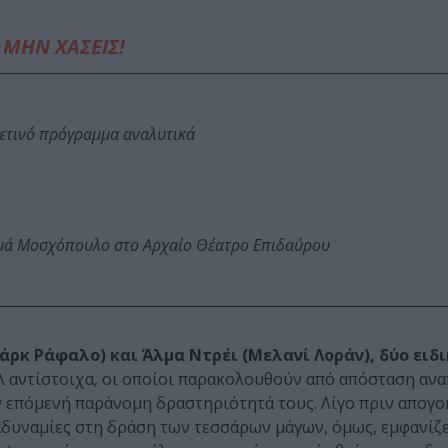
ΜΗΝ ΧΑΣΕΙΣ!
φετινό πρόγραμμα αναλυτικά
ωμά Μοσχόπουλο στο Αρχαίο Θέατρο Επιδαύρου
άρκ Ράφαλο) και Άλμα Ντρέι (Μελανί Λοράν), δύο ειδ
 αντίστοιχα, οι οποίοι παρακολουθούν από απόσταση ανα
 επόμενή παράνομη δραστηριότητά τους. Λίγο πριν απογ
αδυναμίες στη δράση των τεσσάρων μάγων, όμως, εμφανίζε