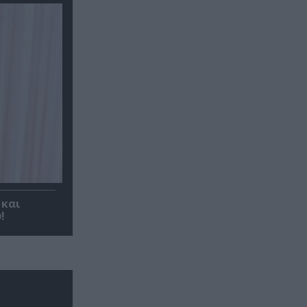
 και
!