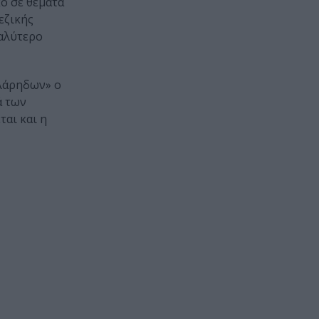
κό σε θέματα
εζικής
γαλύτερο
αλάρηδων» ο
ά των
αι και η