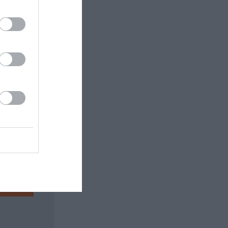
 εδώ!
❯