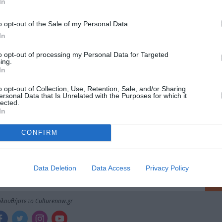
In
μάθετε πρώτοι όλες τις ειδήσεις
o opt-out of the Sale of my Personal Data.
In
ολιτισμό στο
Culturenow.gr
to opt-out of processing my Personal Data for Targeted
ing.
r
Δες
In
o opt-out of Collection, Use, Retention, Sale, and/or Sharing
ersonal Data that Is Unrelated with the Purposes for which it
lected.
In
CONFIRM
νη και τον Πολιτισμό!
Data Deletion
Data Access
Privacy Policy
λουθήστε το Culturenow.gr