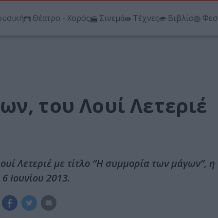
υσική
Θέατρο - Χορός
Σινεμά
Τέχνες
Βιβλίο
Φεσ
ων, του Λουί Λετεριέ
ουί Λετεριέ με τίτλο “Η συμμορία των μάγων”, η
6 Ιουνίου 2013.