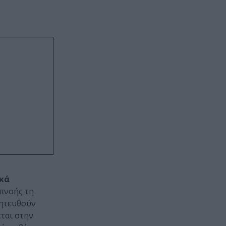
ικά
πνοής τη
οητευθούν
ται στην