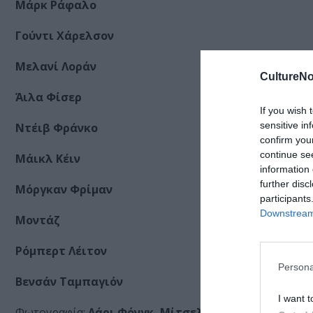
Μάρκ Ράφαλο
Γούντι Χάρελσον
Μελανί Λοράν
CultureNo
Άιλα Φίσερ
If you wish 
sensitive in
Ντέιβ Φράνκο
confirm you
continue se
Μάικλ Κέιν
information 
further disc
Μόργκαν Φρίμαν
participants
Downstream 
Μοντάζ
Ρόμπερτ Λέιτον
Persona
Βενσάν Ταμπαγιόν
I want t
Φωτογραφία:
Λάρι Φόνγκ, Μίτσελ Αμούντσεν