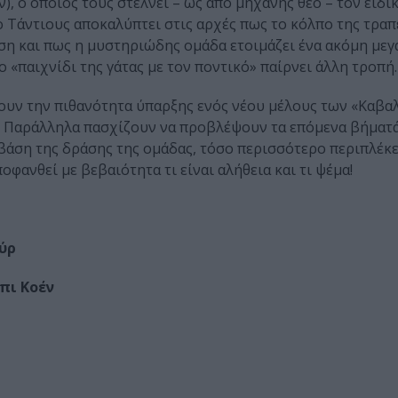
, ο οποίος τους στέλνει – ως από μηχανής θεό – τον ειδι
ο Τάντιους αποκαλύπτει στις αρχές πως το κόλπο της τραπ
ση και πως η μυστηριώδης ομάδα ετοιμάζει ένα ακόμη με
 «παιχνίδι της γάτας με τον ποντικό» παίρνει άλλη τροπή.
ζουν την πιθανότητα ύπαρξης ενός νέου μέλους των «Καβ
υς. Παράλληλα πασχίζουν να προβλέψουν τα επόμενα βήματ
άση της δράσης της ομάδας, τόσο περισσότερο περιπλέκετ
ποφανθεί με βεβαιότητα τι είναι αλήθεια και τι ψέμα!
ούρ
πι Κοέν