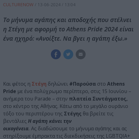
CULTURENOW
/
13-06-2024
/ 13:04
Το μήνυμα αγάπης και αποδοχής που στέλνει
η Στέγη με αφορμή το Athens Pride 2024 είναι
ένα ηχηρό: «Ανοίξτε. Να βγει η αγάπη έξω.»
Και φέτος η
Στέγη
δηλώνει
#Παρούσα
στο
Athens
Pride
με ένα πολύχρωμο περίπτερο, στις 15 Ιουνίου –
ανήμερα του Parade – στην
πλατεία Συντάγματος,
στο κέντρο της Αθήνας. Κάτω από το μεγάλο ουράνιο
τόξο του περιπτέρου της
Στέγης
θα βρείτε τις
βεντάλιες
Η αγάπη κάνει την
οικογένεια
.
Ας διαδώσουμε το μήνυμα αγάπης και ας
στηρίξουμε έμπρακτα τις διεκδικήσεις της LGBTQIΑ+