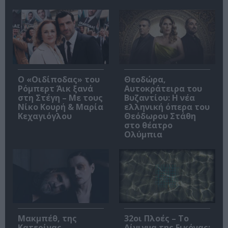
O «Οιδίποδας» του
Θεοδώρα,
Ρόμπερτ Άικ ξανά
Αυτοκράτειρα του
στη Στέγη – Με τους
Βυζαντίου: Η νέα
Νίκο Κουρή & Μαρία
ελληνική όπερα του
Κεχαγιόγλου
Θεόδωρου Στάθη
στο θέατρο
Ολύμπια
Μακμπέθ, της
32οι Πλοές – Το
Κατερίνας
Αίνιγμα της Εικόνας: