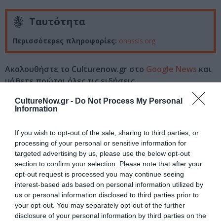
Ταυτότητα
Περισσότερες πληροφορίες:
onassis.org
Ακολουθήστε το Culturenow.gr στο
Google News
και
μάθετε πρώτοι όλες τις ειδήσεις
CultureNow.gr -
Do Not Process My Personal
Δείτε όλα τα
τελευταία νέα
για την Τέχνη και τον
Information
Πολιτισμό στο
Culturenow.gr
If you wish to opt-out of the sale, sharing to third parties, or
Νέοι Διαγωνισμοί
❯
processing of your personal or sensitive information for
targeted advertising by us, please use the below opt-out
Tags
section to confirm your selection. Please note that after your
opt-out request is processed you may continue seeing
ΙΔΡΥΜΑ ΩΝΑΣΗ
ΜΑΡΙΑ ΝΑΥΠΛΙΩΤΟΥ
interest-based ads based on personal information utilized by
us or personal information disclosed to third parties prior to
your opt-out. You may separately opt-out of the further
Newsletter
disclosure of your personal information by third parties on the