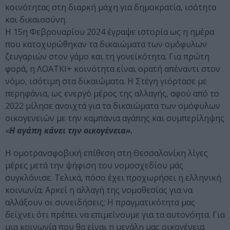
κοινότητας στη διαρκή μάχη για δημοκρατία, ισότητα
και δικαιοσύνη.
Η 15η Φεβρουαρίου 2024 έγραψε ιστορία ως η ημέρα
που κατοχυρώθηκαν τα δικαιώματα των ομόφυλων
ζευγαριών στον γάμο και τη γονεϊκότητα. Για πρώτη
φορά, η ΛΟΑΤΚΙ+ κοινότητα είναι ορατή απέναντι στον
νόμο, ισότιμη στα δικαιώματα. Η Στέγη γιόρτασε με
περηφάνια, ως ενεργό μέρος της αλλαγής, αφού από το
2022 μίλησε ανοιχτά για τα δικαιώματα των ομόφυλων
οικογενειών με την καμπάνια αγάπης και συμπερίληψης
«
Η αγάπη κάνει την οικογένεια».
Η ομοτρανσφοβική επίθεση στη Θεσσαλονίκη λίγες
μέρες μετά την ψήφιση του νομοσχεδίου μάς
συγκλόνισε. Τελικά, πόσο έχει προχωρήσει η ελληνική
κοινωνία; Αρκεί η αλλαγή της νομοθεσίας για να
αλλάξουν οι συνειδήσεις; Η πραγματικότητα μας
δείχνει ότι πρέπει να επιμείνουμε για τα αυτονόητα. Για
μια κοινωνία που θα είναι η μεγάλη μας οικογένεια.