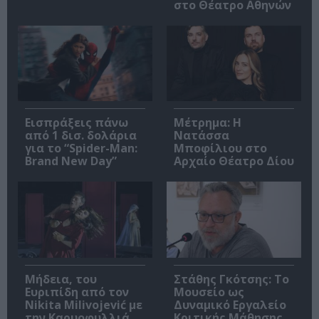
στο Θέατρο Αθηνών
Εισπράξεις πάνω
Μέτρημα: Η
από 1 δισ. δολάρια
Νατάσσα
για το “Spider-Man:
Μποφίλιου στο
Brand New Day”
Αρχαίο Θέατρο Δίου
Μήδεια, του
Στάθης Γκότσης: Το
Ευριπίδη από τον
Μουσείο ως
Nikita Milivojević με
Δυναμικό Εργαλείο
την Καρυοφυλλιά
Κριτικής Μάθησης