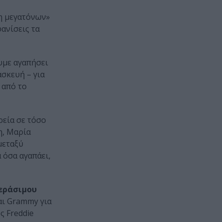
η μεγατόνων»
φανίσεις τα
υμε αγαπήσει
ασκευή – για
ς από το
ρεία σε τόσο
η, Μαρία
μεταξύ
 όσα αγαπάει,
εράσιμου
αι Grammy για
ς Freddie