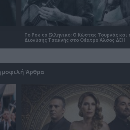
Το Ροκ το Ελληνικό: Ο Κώστας Τουρνάς και 
Διονύσης Τσακνής στο Θέατρο Άλσος ΔΕΗ
ημοφιλή Άρθρα