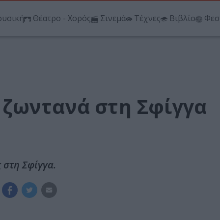
υσική
Θέατρο - Χορός
Σινεμά
Τέχνες
Βιβλίο
Φεσ
ζωντανά στη Σφίγγα
 στη Σφίγγα.