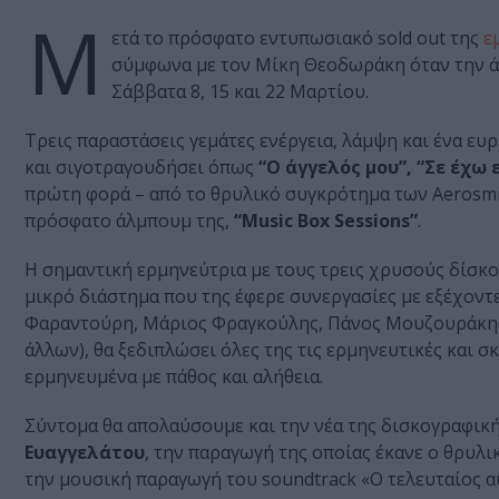
Μ
ετά το πρόσφατο εντυπωσιακό sold out της
ε
σύμφωνα με τον Μίκη Θεοδωράκη όταν την ά
Σάββατα 8, 15 και 22 Μαρτίου.
Τρεις παραστάσεις γεμάτες ενέργεια, λάμψη και ένα ευ
και σιγοτραγουδήσει όπως
“Ο άγγελός μου”, “Σε έχω ε
πρώτη φορά – από το θρυλικό συγκρότημα των Aerosmi
πρόσφατο άλμπουμ της,
“Music Box Sessions”
.
Η σημαντική ερμηνεύτρια με τους τρεις χρυσούς δίσκο
μικρό διάστημα που της έφερε συνεργασίες με εξέχον
Φαραντούρη, Μάριος Φραγκούλης, Πάνος Μουζουράκης,
άλλων), θα ξεδιπλώσει όλες της τις ερμηνευτικές και σ
ερμηνευμένα με πάθος και αλήθεια.
Σύντομα θα απολαύσουμε και την νέα της δισκογραφική
Ευαγγελάτου
, την παραγωγή της οποίας έκανε ο θρυλ
την μουσική παραγωγή του soundtrack «Ο τελευταίος αυ