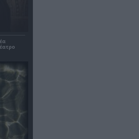
έα
θέατρο