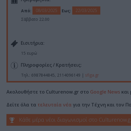
08/03/2025
22/03/2025
Από:
Εως:
Σάββατο 22.00
Eισιτήρια:
15 ευρώ
Πληροφορίες / Κρατήσεις:
Τηλ.: 6987844845, 2114096149 |
sfiga.gr
Ακολουθήστε το Culturenow.gr στο
Google News
και 
Δείτε όλα τα
τελευταία νέα
για την Τέχνη και τον Π
Κάθε μέρα νέοι διαγωνισμοί στο Culturenow.g