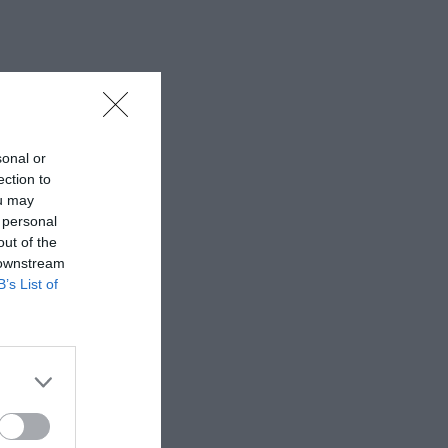
sonal or
ection to
ou may
 personal
out of the
 downstream
B’s List of