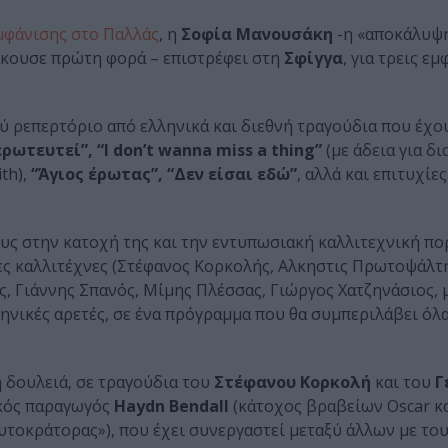
μφάνισης στο Παλλάς
, η
Σοφία Μανουσάκη
-η «αποκάλυψ
κουσε πρώτη φορά – επιστρέφει στη
Σφίγγα
, για τρεις εμ
ρύ ρεπερτόριο από ελληνικά και διεθνή τραγούδια που έχο
ρωτευτεί”, “I don’t wanna miss a thing”
(με άδεια για δι
th),
“Άγιος έρωτας”, “Δεν είσαι εδώ”
, αλλά και επιτυχίε
υς στην κατοχή της και την εντυπωσιακή καλλιτεχνική πο
τες καλλιτέχνες (Στέφανος Κορκολής, Αλκηστις Πρωτοψάλτ
 Γιάννης Σπανός, Μίμης Πλέσσας, Γιώργος Χατζηνάσιος, 
κηνικές αρετές, σε ένα πρόγραμμα που θα συμπεριλάβει όλα
 δουλειά, σε τραγούδια του
Στέφανου Κορκολή
και του
Γ
ικός παραγωγός
Ηaydn Bendall
(κάτοχος βραβείων Oscar κ
τοκράτορας»), που έχει συνεργαστεί μεταξύ άλλων με του