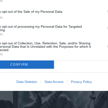
In
o opt-out of the Sale of my Personal Data.
In
to opt-out of processing my Personal Data for Targeted
ing.
In
o opt-out of Collection, Use, Retention, Sale, and/or Sharing
ersonal Data that Is Unrelated with the Purposes for which it
lected.
In
έατρο
K-POP Fever και στη Μονή Λαζαριστών!
CONFIRM
Data Deletion
Data Access
Privacy Policy