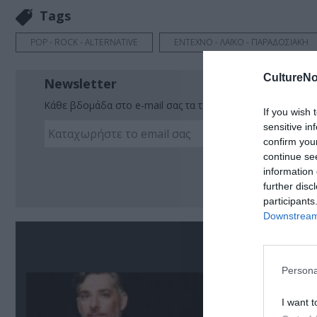
Tags
POP - ROCK - ALTERNATIVE
ΕΝΤΕΧΝΟ - ΛΑΪΚΟ - ΠΑΡΑΔΟΣΙΑΚΗ
CultureNo
Newsletter
Κάθε βδομάδα στο e-mail σας τα τελευταία νέα για την Τέχ
If you wish 
sensitive in
confirm you
continue se
Ακο
information 
further disc
participants
Downstream 
Σ
Persona
I want t