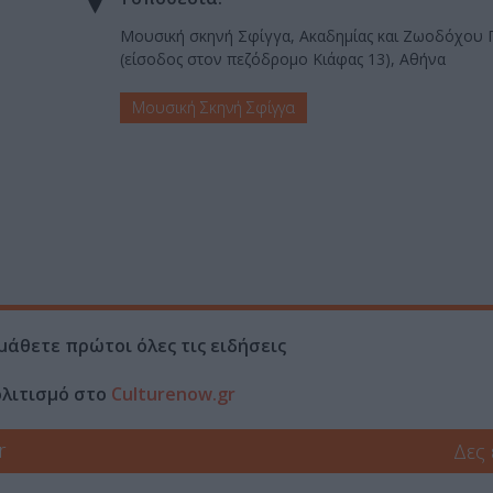
Μουσική σκηνή Σφίγγα, Ακαδημίας και Ζωοδόχου 
(είσοδος στον πεζόδρομο Κιάφας 13), Αθήνα
Μουσική Σκηνή Σφίγγα
μάθετε πρώτοι όλες τις ειδήσεις
ολιτισμό στο
Culturenow.gr
r
Δες