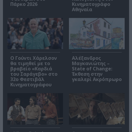
Πάρκο 2026
Κινηματογράφο
Αθηναία
Ο Γούντι Χάρελσον
Αλέξανδρος
θα τιμηθεί με το
Μαγκανιώτης –
βραβείο «Καρδιά
State of Change:
του Σαράγεβο» στο
Έκθεση στην
32ο Φεστιβάλ
γκαλερί Ακρόπρωρο
Κινηματογράφου