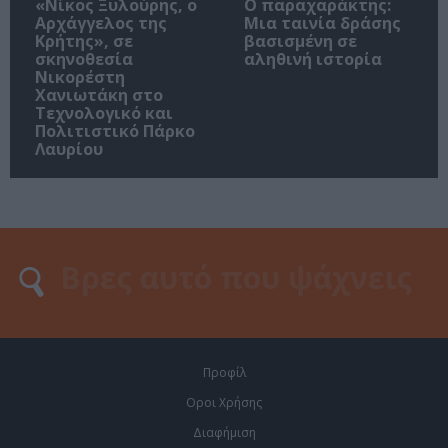
«Νίκος Ξυλούρης, ο
Ο παραχαράκτης:
Αρχάγγελος της
Μια ταινία δράσης
Κρήτης», σε
βασισμένη σε
σκηνοθεσία
αληθινή ιστορία
Νικορέστη
Χανιωτάκη στο
Τεχνολογικό και
Πολιτιστικό Πάρκο
Λαυρίου
Προφίλ
Οροι Χρήσης
Διαφήμιση