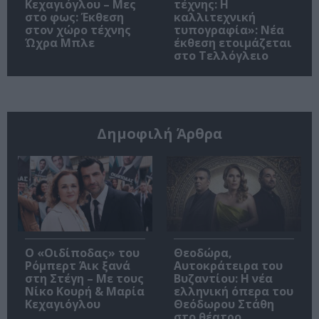
Κεχαγιόγλου – Μες
τέχνης: H
στο φως: Έκθεση
καλλιτεχνική
στον χώρο τέχνης
τυπογραφία»: Νέα
Ώχρα Μπλε
έκθεση ετοιμάζεται
στο Τελλόγλειο
Δημοφιλή Άρθρα
O «Οιδίποδας» του
Θεοδώρα,
Ρόμπερτ Άικ ξανά
Αυτοκράτειρα του
στη Στέγη – Με τους
Βυζαντίου: Η νέα
Νίκο Κουρή & Μαρία
ελληνική όπερα του
Κεχαγιόγλου
Θεόδωρου Στάθη
στο θέατρο