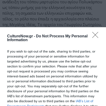
ανάδειξη του τόπου μαρτυρίου του αγίου Πολυκάρπου
ως τόπου μνήμης για την ελληνική κοινότητα της
πόλης, τη σημασία των ελληνικών επιγραφών και,
τέλος, το ρόλο που έπαιξε η αρχαιολογία στο πλαίσιο
της Μεγάλης Ιδέας. Το αρχείο του Γεωργίου Σωτηρίου,
που φυλάσσεται στο Βυζαντινό και Χριστιανικό
Μουσείο, επιτρέπει την επέκταση της αφήγησης της
CultureNow.gr -
Do Not Process My Personal
Information
έκθεσης έως πριν την καταστροφή του 1922, καθώς
εκείνος διηύθυνε ανασκαφές στην περιοχή της
If you wish to opt-out of the sale, sharing to third parties, or
Σμύρνης, την περίοδο της ελληνικής διοίκησης της
processing of your personal or sensitive information for
περιοχής.
targeted advertising by us, please use the below opt-out
section to confirm your selection. Please note that after your
Κεντρική φωτογραφία θέματος: Καρτ-ποστάλ: Καμηλιέρηδες
opt-out request is processed you may continue seeing
στη Σμύρνη. Αρχείο Οικογένειας Λαμπάκη
interest-based ads based on personal information utilized by
us or personal information disclosed to third parties prior to
your opt-out. You may separately opt-out of the further
Ταυτότητα Εκδήλωσης
disclosure of your personal information by third parties on the
IAB’s list of downstream participants. This information may
Ημερομηνία:
also be disclosed by us to third parties on the
IAB’s List of