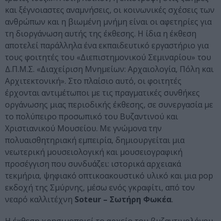
και ξέγνοιαστες αναμνήσεις, οι κοινωνικές σχέσεις των
ανθρώπων και η βιωμένη μνήμη είναι οι αφετηρίες για
τη διοργάνωση αυτής της έκθεσης. Η ίδια η έκθεση
αποτελεί παράλληλα ένα εκπαιδευτικό εργαστήριο για
τους φοιτητές του «Διεπιστημονικού Σεμιναρίου» του
Δ.Π.Μ.Σ. «Διαχείριση Μνημείων: Αρχαιολογία, Πόλη και
Αρχιτεκτονική». Στο πλαίσιο αυτό, οι φοιτητές
έρχονται αντιμέτωποι με τις πραγματικές συνθήκες
οργάνωσης μιας περιοδικής έκθεσης, σε συνεργασία με
το πολύπειρο προσωπικό του Βυζαντινού και
Χριστιανικού Μουσείου. Με γνώμονα την
πολυαισθητηριακή εμπειρία, δημιουργείται μια
νεωτερική μουσειολογική και μουσειογραφική
προσέγγιση που συνδυάζει: ιστορικά αρχειακά
τεκμήρια, ψηφιακό οπτικοακουστικό υλικό και μια pop
εκδοχή της Σμύρνης, μέσω ενός γκραφίτι, από τον
νεαρό καλλιτέχνη
Soteur – Σωτήρη Φωκέα
.