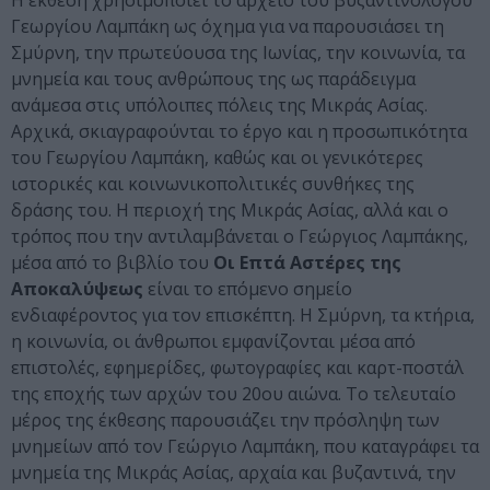
Η έκθεση χρησιμοποιεί το αρχείο του βυζαντινολόγου
Γεωργίου Λαμπάκη ως όχημα για να παρουσιάσει τη
Σμύρνη, την πρωτεύουσα της Ιωνίας, την κοινωνία, τα
μνημεία και τους ανθρώπους της ως παράδειγμα
ανάμεσα στις υπόλοιπες πόλεις της Μικράς Ασίας.
Αρχικά, σκιαγραφούνται το έργο και η προσωπικότητα
του Γεωργίου Λαμπάκη, καθώς και οι γενικότερες
ιστορικές και κοινωνικοπολιτικές συνθήκες της
δράσης του. Η περιοχή της Μικράς Ασίας, αλλά και ο
τρόπος που την αντιλαμβάνεται ο Γεώργιος Λαμπάκης,
μέσα από το βιβλίο του
Οι Επτά Αστέρες της
Αποκαλύψεως
είναι το επόμενο σημείο
ενδιαφέροντος για τον επισκέπτη. Η Σμύρνη, τα κτήρια,
η κοινωνία, οι άνθρωποι εμφανίζονται μέσα από
επιστολές, εφημερίδες, φωτογραφίες και καρτ-ποστάλ
της εποχής των αρχών του 20ου αιώνα. Το τελευταίο
μέρος της έκθεσης παρουσιάζει την πρόσληψη των
μνημείων από τον Γεώργιο Λαμπάκη, που καταγράφει τα
μνημεία της Μικράς Ασίας, αρχαία και βυζαντινά, την