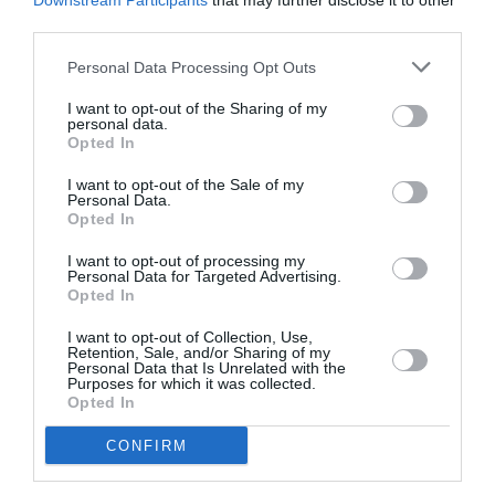
Downstream Participants
that may further disclose it to other
22/12/2022
30/04/2023
Από:
Εως:
third parties.
Εγκαίνια: Πέμπτη 22 Δεκεμβρίου 2022, στις 18:30
Ωράριο λειτουργίας: Τετάρτη έως Κυριακή, 8:30-15:30
Personal Data Processing Opt Outs
Τοποθεσία:
I want to opt-out of the Sharing of my
personal data.
Opted In
Βυζαντινό & Χριστιανικό Μουσείο, Βασ. Σοφίας 22,
Αθήνα
I want to opt-out of the Sale of my
Personal Data.
Βυζαντινό και Χριστιανικό Μουσείο
Opted In
I want to opt-out of processing my
Πληροφορίες / Κρατήσεις:
Personal Data for Targeted Advertising.
Opted In
Τηλ: 213 213 9517 |
byzantinemuseum.gr
I want to opt-out of Collection, Use,
Retention, Sale, and/or Sharing of my
Personal Data that Is Unrelated with the
Ακολουθήστε το Culturenow.gr στο
Google News
και
Purposes for which it was collected.
μάθετε πρώτοι όλες τις ειδήσεις
Opted In
CONFIRM
Δείτε όλα τα
τελευταία νέα
για την Τέχνη και τον
Πολιτισμό στο
Culturenow.gr