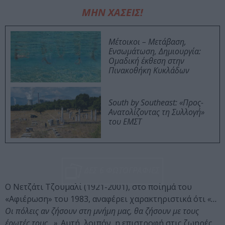
ΜΗΝ ΧΑΣΕΙΣ!
Μέτοικοι – Μετάβαση,
Ενσωμάτωση, Δημιουργία:
Ομαδική έκθεση στην
Πινακοθήκη Κυκλάδων
South by Southeast: «Προς-
Ανατολίζοντας τη Συλλογή»
του ΕΜΣΤ
ΔΕΣ 6 ΦΩΤΟΓΡΑΦΙΕΣ
Ο Νετζάτι Τζουμαλί (1921-2001), στο ποίημά του
«Αφιέρωση» του 1983, αναφέρει χαρακτηριστικά ότι
«…
Οι πόλεις αν ζήσουν στη μνήμη μας, θα ζήσουν με τους
έρωτές τους…»
. Αυτή, λοιπόν, η επιστροφή στις ζωηρές