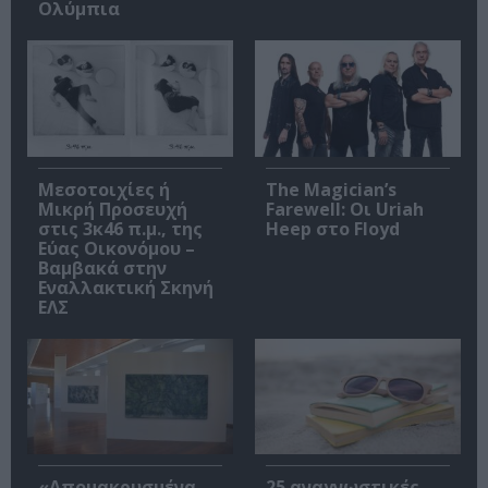
Ολύμπια
Μεσοτοιχίες ή
The Magician’s
Μικρή Προσευχή
Farewell: Οι Uriah
στις 3κ46 π.μ., της
Heep στο Floyd
Εύας Οικονόμου –
Βαμβακά στην
Εναλλακτική Σκηνή
ΕΛΣ
«Απομακρυσμένα
25 αναγνωστικές