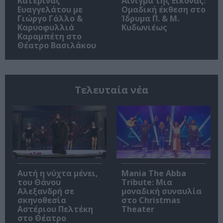
Κατερίνας
Αίνιγμα της Εικόνας:
Ευαγγελάτου με
Ομαδική έκθεση στο
Γιώργο Γάλλο &
Ίδρυμα Π. & Μ.
Καρυοφυλλιά
Κυδωνιέως
Καραμπέτη στο
Θέατρο Βασιλάκου
Τελευταία νέα
Αυτή η νύχτα μένει,
Mania The Abba
του Θάνου
Tribute: Μια
Αλεξανδρή σε
μοναδική συναυλία
σκηνοθεσία
στο Christmas
Αστέριου Πελτέκη
Theater
στο Θέατρο