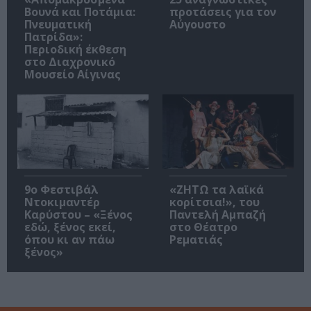
Βουνά και Ποτάμια:
προτάσεις για τον
Πνευματική
Αύγουστο
Πατρίδα»:
Περιοδική έκθεση
στο Διαχρονικό
Μουσείο Αίγινας
9ο Φεστιβάλ
«ΖΗΤΩ τα λαϊκά
Ντοκιμαντέρ
κορίτσια!», του
Καρύστου – «Ξένος
Παντελή Αμπαζή
εδώ, ξένος εκεί,
στο Θέατρο
όπου κι αν πάω
Ρεματιάς
ξένος»