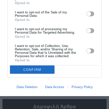
Opted In
Η μακρά λίστα με
Έκθεση Βιβλίου
τις υποψηφιότητες
2026 στο Ναύπλιο
I want to opt-out of the Sale of my
για το Βραβείο
Personal Data.
Booker 2026
Opted In
I want to opt-out of processing my
Personal Data for Targeted Advertising.
Opted In
I want to opt-out of Collection, Use,
Retention, Sale, and/or Sharing of my
Personal Data that Is Unrelated with the
Purposes for which it was collected.
«Παρεμποδίζοντας
Σπύρος Κακατσάκης
Opted In
την αποστασία,
– Ανακρίνοντας το
Ιουλιανά 1965»:
Σκοτάδι:
CONFIRM
Παρουσίαση του
Παρουσίαση του
βιβλίου στο
βιβλίου στα Public
Μεταξουργείο
Συντάγματος
Data Deletion
Data Access
Privacy Policy
Δημοφιλή Άρθρα