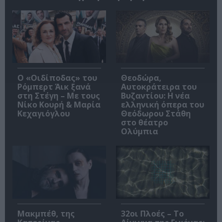
O «Οιδίποδας» του
Θεοδώρα,
Ρόμπερτ Άικ ξανά
Αυτοκράτειρα του
στη Στέγη – Με τους
Βυζαντίου: Η νέα
Νίκο Κουρή & Μαρία
ελληνική όπερα του
Κεχαγιόγλου
Θεόδωρου Στάθη
στο θέατρο
Ολύμπια
Μακμπέθ, της
32οι Πλοές – Το