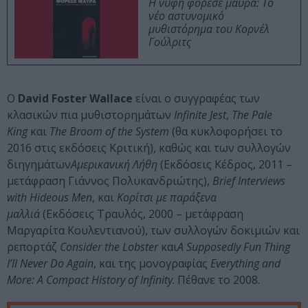
Η νύφη φόρεσε μαύρα: Το
νέο αστυνομικό
μυθιστόρημα του Κορνέλ
Γούλριτς
Ο
David Foster Wallace
είναι ο συγγραφέας των
κλασικών πια μυθιστορημάτων
Infinite Jest
,
The Pale
King
και
The Broom of the System
(θα κυκλοφορήσει το
2016 στις εκδόσεις Κριτική), καθώς και των συλλογών
διηγημάτων
Αμερικανική Λήθη
(Εκδόσεις Κέδρος, 2011 –
μετάφραση Γιάννος Πολυκανδριώτης),
Brief Interviews
with Hideous Men
, και
Κορίτσι με παράξενα
μαλλιά
(Εκδόσεις Τραυλός, 2000 – μετάφραση
Μαργαρίτα Κουλεντιανού), των συλλογών δοκιμιών και
ρεπορτάζ
Consider the Lobster
και
A Supposedly Fun Thing
I’ll Never Do Again
, και της μονογραφίας
Everything and
More: A Compact History of Infinity
. Πέθανε το 2008.