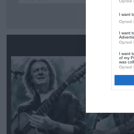
Opted 
Ακο
I want t
Opted 
I want 
Advertis
Opted 
Σ
I want t
of my P
was col
Opted 