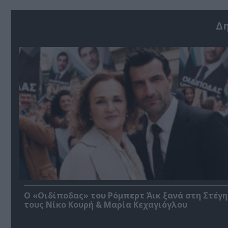
Δ
O «Οιδίποδας» του Ρόμπερτ Άικ ξανά στη Στέγη
τους Νίκο Κουρή & Μαρία Κεχαγιόγλου