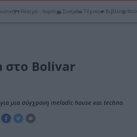
υσική
Θέατρο - Χορός
Σινεμά
Τέχνες
Βιβλίο
Φεσ
 στο Bolivar
 για μια σύγχρονη melodic house και techno.