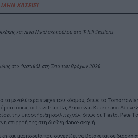
ΜΗΝ ΧΑΣΕΙΣ!
κάκης και Λίνα Νικολακοπούλου στο Φ hill Sessions
ύλης στο Φεστιβάλ στη Σκιά των Βράχων 2026
πό τα μεγαλύτερα stages του κόσμου, όπως το Tomorrowla
νόματα όπως οι David Guetta, Armin van Buuren και Above 
δίσει την υποστήριξη καλλιτεχνών όπως οι Tiësto, Pete T
νη επιρροή της στη διεθνή dance σκηνή.
ή και μια πορεία που συνεχίζει να βρίσκεται σε διαρκή ά