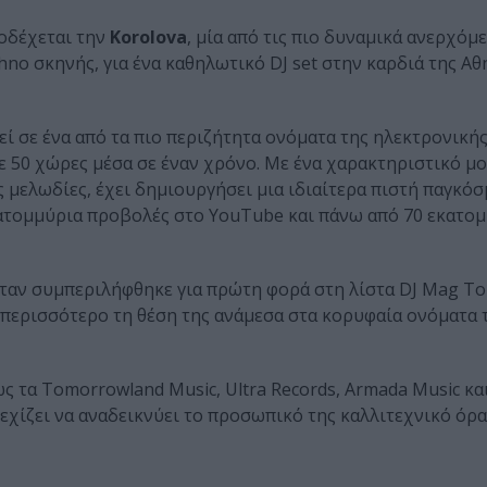
οδέχεται την
Korolova
, μία από τις πιο δυναμικά ανερχόμ
hno σκηνής, για ένα καθηλωτικό DJ set στην καρδιά της Αθ
εί σε ένα από τα πιο περιζήτητα ονόματα της ηλεκτρονική
ε 50 χώρες μέσα σε έναν χρόνο. Με ένα χαρακτηριστικό μ
 μελωδίες, έχει δημιουργήσει μια ιδιαίτερα πιστή παγκόσ
ατομμύρια προβολές στο YouTube και πάνω από 70 εκατομ
όταν συμπεριλήφθηκε για πρώτη φορά στη λίστα DJ Mag Top
περισσότερο τη θέση της ανάμεσα στα κορυφαία ονόματα 
 τα Tomorrowland Music, Ultra Records, Armada Music και 
νεχίζει να αναδεικνύει το προσωπικό της καλλιτεχνικό όρα