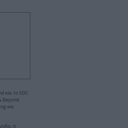
nd και το EDC
& Beyond.
ong και
νοδο, η