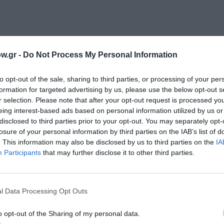
w.gr -
Do Not Process My Personal Information
μάθετε πρώτοι όλες τις ειδήσεις
to opt-out of the sale, sharing to third parties, or processing of your per
ολιτισμό στο
Culturenow.gr
formation for targeted advertising by us, please use the below opt-out s
r selection. Please note that after your opt-out request is processed y
r
Δες
eing interest-based ads based on personal information utilized by us or
disclosed to third parties prior to your opt-out. You may separately opt-
losure of your personal information by third parties on the IAB’s list of
. This information may also be disclosed by us to third parties on the
IA
Participants
that may further disclose it to other third parties.
ΣΥΝΑΥΛΙΕΣ 2026
l Data Processing Opt Outs
νη και τον Πολιτισμό!
o opt-out of the Sharing of my personal data.