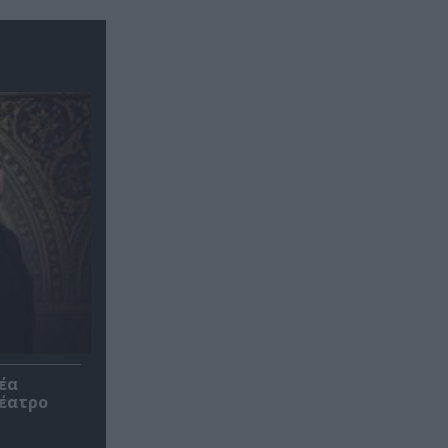
έα
θέατρο