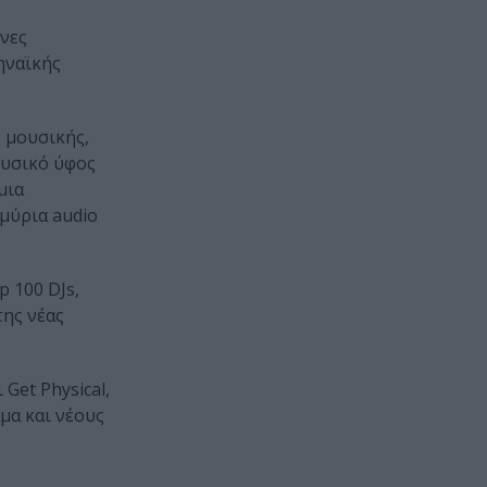
ενες
ηναϊκής
ς μουσικής,
ουσικό ύφος
μια
μύρια audio
 100 DJs,
της νέας
Get Physical,
μα και νέους