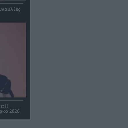
υναυλίες
ε: Η
ρκο 2026