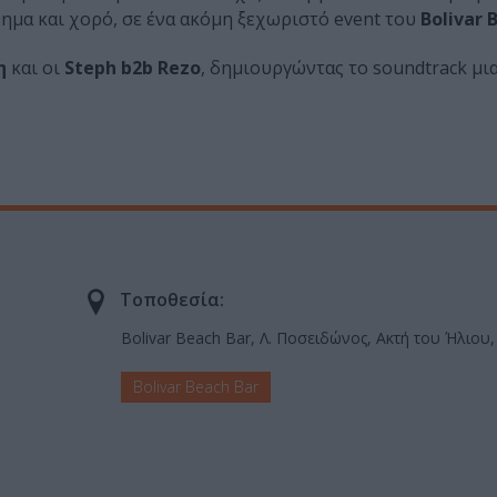
ημα και χορό, σε ένα ακόμη ξεχωριστό event του
Bolivar 
η
και οι
Steph b2b Rezo
, δημιουργώντας το soundtrack μι
Τοποθεσία:
Bolivar Beach Bar, Λ. Ποσειδώνος, Ακτή του Ήλιου,
Bolivar Beach Bar