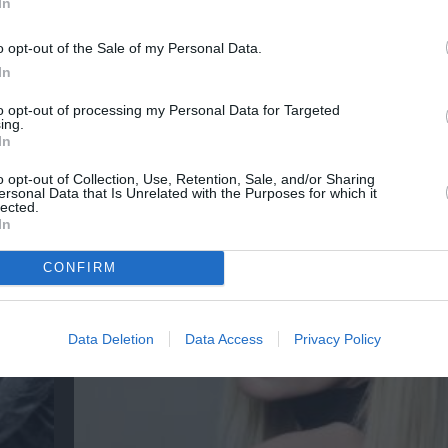
In
λουθήστε το Culturenow.gr
o opt-out of the Sale of my Personal Data.
In
to opt-out of processing my Personal Data for Targeted
ing.
In
χετικά Άρθρα
o opt-out of Collection, Use, Retention, Sale, and/or Sharing
ersonal Data that Is Unrelated with the Purposes for which it
lected.
In
CONFIRM
Data Deletion
Data Access
Privacy Policy