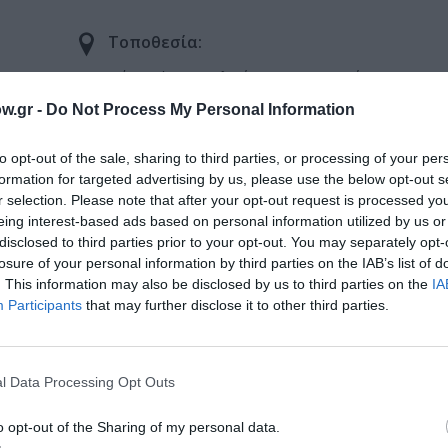
Τοποθεσία:
Θέατρο Ίσον, Μελενίκου 33, Βοτανικός
w.gr -
Do Not Process My Personal Information
to opt-out of the sale, sharing to third parties, or processing of your per
formation for targeted advertising by us, please use the below opt-out s
r selection. Please note that after your opt-out request is processed y
eing interest-based ads based on personal information utilized by us or
disclosed to third parties prior to your opt-out. You may separately opt-
losure of your personal information by third parties on the IAB’s list of
. This information may also be disclosed by us to third parties on the
IA
Participants
that may further disclose it to other third parties.
μάθετε πρώτοι όλες τις ειδήσεις
ολιτισμό στο
Culturenow.gr
l Data Processing Opt Outs
r
Δες
o opt-out of the Sharing of my personal data.