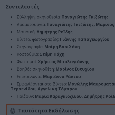
Συντελεστές
Σύλληψη, σκηνοθεσία:
Παναγιώτης Γκιζώτης
Δραματουργία:
Παναγιώτης Γκιζώτης, Μαρίνος
Μουσική:
Δημήτρης Ροΐδης
Βίντεο, φωτογραφίες:
Γιάννης Παπαγεωργίου
Σκηνογραφία:
Μαίρη Βασιλάκη
Κοστούμια:
Στέβη Πάχη
Φωτισμοί:
Χρήστος Μπαλαγιάννης
Βοηθός σκηνοθέτη:
Μαρίνος Ευτυχίου
Επικοινωνία:
Μαριάννα Ράντου
Εμφανίζονται στο βίντεο:
Μανώλης Μαυροματάκη
Τερσενίδου, Αγγελική Τόμπρου
Παίζουν:
Μαρία Καραγκιοζίδου, Δημήτρης Ροΐδ
Ταυτότητα Εκδήλωσης