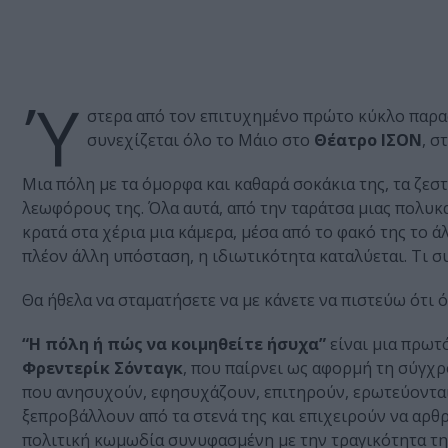
Ύ
στερα από τον επιτυχημένο πρώτο κύκλο παρα
συνεχίζεται όλο το Μάιο στο
Θέατρο ΙΣΟΝ
, σ
Μια πόλη με τα όμορφα και καθαρά σοκάκια της, τα ζεσ
λεωφόρους της. Όλα αυτά, από την ταράτσα μιας πολυκ
κρατά στα χέρια μια κάμερα, μέσα από το φακό της το 
πλέον άλλη υπόσταση, η ιδιωτικότητα καταλύεται. Τι συ
Θα ήθελα να σταματήσετε να με κάνετε να πιστεύω ότι 
“Η πόλη ή πώς να κοιμηθείτε ήσυχα”
είναι μια πρωτ
Φρεντερίκ Σόνταγκ
, που παίρνει ως αφορμή τη σύγχρ
που ανησυχούν, εφησυχάζουν, επιτηρούν, ερωτεύονται 
ξεπροβάλλουν από τα στενά της και επιχειρούν να αρ
πολιτική κωμωδία συνυφασμένη με την τραγικότητα τη