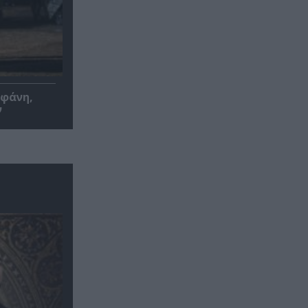
οφάνη,
ν