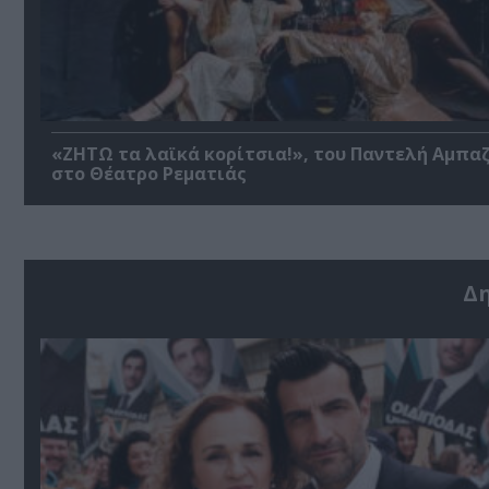
«ΖΗΤΩ τα λαϊκά κορίτσια!», του Παντελή Αμπα
στο Θέατρο Ρεματιάς
Δ