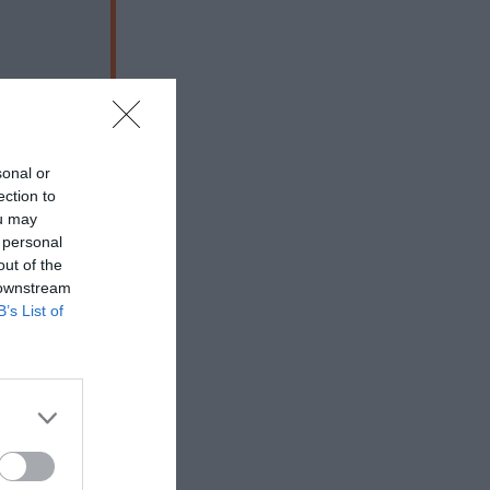
sonal or
ection to
ou may
 personal
out of the
 downstream
B’s List of
 εδώ!
❯