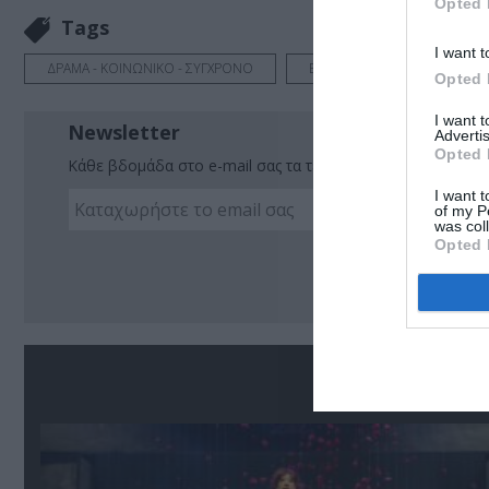
Opted 
Tags
I want t
ΔΡΑΜΑ - ΚΟΙΝΩΝΙΚΟ - ΣΥΓΧΡΟΝΟ
ΕΛΛΗΝΙΚΟ ΕΡΓΟ
ΘΕΑ
Opted 
I want 
Newsletter
Advertis
Opted 
Κάθε βδομάδα στο e-mail σας τα τελευταία νέα για την Τέχ
I want t
of my P
was col
Opted 
Ακο
Σ