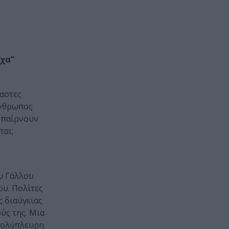
υχα”
ναστες
άνθρωπος
ς παίρνουν
ται;
υ Γάλλου
ου. Πολίτες
 διαύγειας
ύς της. Μια
 πολύπλευρη