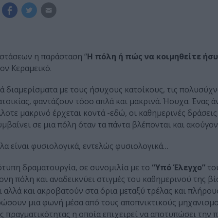
στάσεων η παράσταση “
Η πόλη ή πώς να κοιμηθείτε ήσ
τον Κεραμεικό.
τά διαμερίσματα με τους ήσυχους κατοίκους, τις πολυσύχ
ατοικίας, φαντάζουν τόσο απλά και μακρινά. Ήσυχα. Ένας 
άλλοτε μακρινό έρχεται κοντά -εδώ, οι καθημερινές δράσει
μβαίνει σε μια πόλη όταν τα πάντα βλέπονται και ακούγον
όλα είναι φυσιολογικά, εντελώς φυσιολογικά…
ότυπη δραματουργία, σε συνομιλία με το
“Υπό Έλεγχο”
το
ονη πόλη και αναδεικνύει στιγμές του καθημερινού της βί
αλλά και ακροβατούν στα όρια μεταξύ τρέλας και πλήρους
θρώσουν μια φωνή μέσα από τους αποπνικτικούς μηχανισμο
ς πραγματικότητας η οποία επιχειρεί να αποτυπώσει την