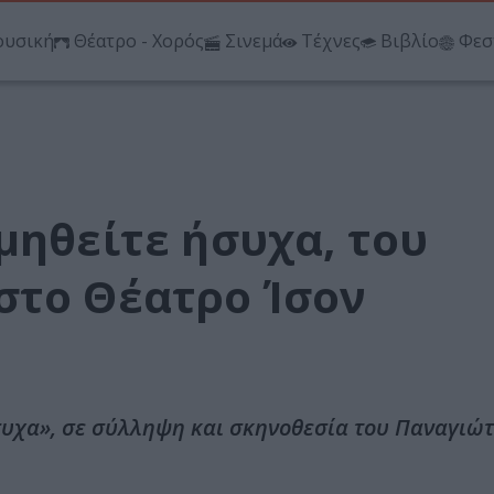
υσική
Θέατρο - Χορός
Σινεμά
Τέχνες
Βιβλίο
Φεσ
μηθείτε ήσυχα, του
στο Θέατρο Ίσον
υχα», σε σύλληψη και σκηνοθεσία του Παναγιώτ