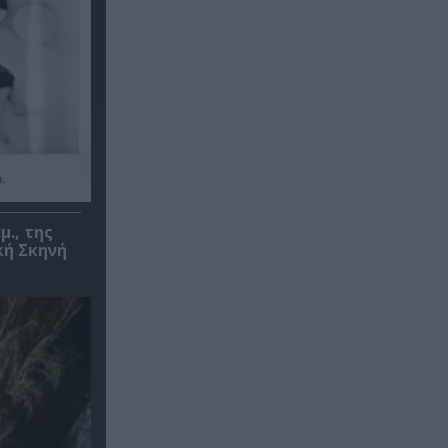
μ., της
κή Σκηνή