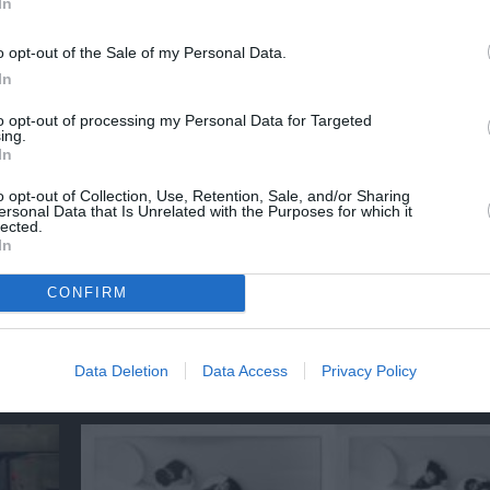
In
o opt-out of the Sale of my Personal Data.
ΤΡΙΚΕΣ ΠΑΡΑΣΤΑΣΕΙΣ 2023 - 2024
ΜΑΝΩΛΗΣ ΜΑΥΡΟΜΑΤΑΚΗΣ
In
to opt-out of processing my Personal Data for Targeted
ing.
In
νη και τον Πολιτισμό!
o opt-out of Collection, Use, Retention, Sale, and/or Sharing
ersonal Data that Is Unrelated with the Purposes for which it
lected.
In
λουθήστε το Culturenow.gr
CONFIRM
Data Deletion
Data Access
Privacy Policy
χετικά Άρθρα