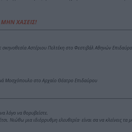
ΜΗΝ ΧΑΣΕΙΣ!
ε σκηνοθεσία Αστέριου Πελτέκη στο Φεστιβάλ Αθηνών Επιδαύρ
ωμά Μοσχόπουλο στο Αρχαίο Θέατρο Επιδαύρου
να λόγο να θορυβείστε.
τσι. Νιώθω μια ιδιόρρυθμη ελευθερία· είναι σα να κλείνεις τα μ