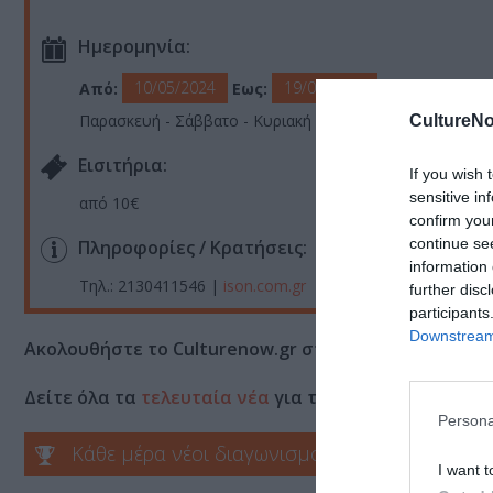
Ημερομηνία:
10/05/2024
19/05/2024
Από:
Εως:
Παρασκευή - Σάββατο - Κυριακή στις 21.00
CultureNo
Eισιτήρια:
If you wish 
sensitive in
από 10€
confirm you
continue se
Πληροφορίες / Κρατήσεις:
information 
Τηλ.: 2130411546 |
ison.com.gr
further disc
participants
Downstream 
Ακολουθήστε το Culturenow.gr στο
Google News
και 
Δείτε όλα τα
τελευταία νέα
για την Τέχνη και τον Π
Persona
Κάθε μέρα νέοι διαγωνισμοί στο Culturenow.g
I want t