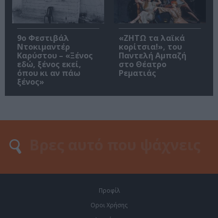
9ο Φεστιβάλ
«ΖΗΤΩ τα λαϊκά
Ντοκιμαντέρ
κορίτσια!», του
Καρύστου – «Ξένος
Παντελή Αμπαζή
εδώ, ξένος εκεί,
στο Θέατρο
όπου κι αν πάω
Ρεματιάς
ξένος»
Προφίλ
Οροι Χρήσης