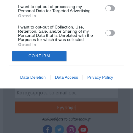
Πολιτισμό στο
Culturenow.gr
I want to opt-out of processing my
Personal Data for Targeted Advertising.
Opted In
Νέοι Διαγωνισμοί
❯
I want to opt-out of Collection, Use,
Retention, Sale, and/or Sharing of my
Personal Data that Is Unrelated with the
Tags
Purposes for which it was collected.
Opted In
ΕΛΛΗΝΙΚΕΣ ΤΑΙΝΙΕΣ
ΝΤΟΚΙΜΑΝΤΕΡ - ΙΣΤΟΡΙΚΕΣ ΤΑΙΝΙΕΣ
CONFIRM
Newsletter
Κάθε βδομάδα στο e-mail σας τα τελευταία νέα για
Data Deletion
Data Access
Privacy Policy
την Τέχνη και τον Πολιτισμό!
Ακολουθήστε το Culturenow.gr