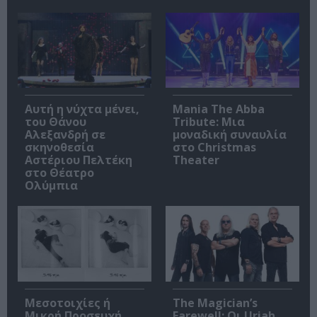
Αυτή η νύχτα μένει,
Mania The Abba
του Θάνου
Tribute: Μια
Αλεξανδρή σε
μοναδική συναυλία
σκηνοθεσία
στο Christmas
Αστέριου Πελτέκη
Theater
στο Θέατρο
Ολύμπια
Μεσοτοιχίες ή
The Magician’s
Μικρή Προσευχή
Farewell: Οι Uriah