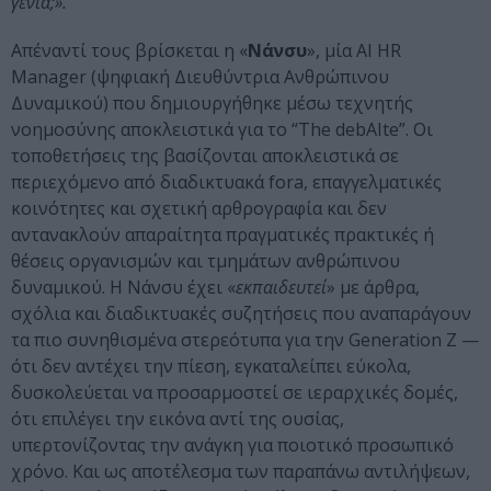
γενιά;».
Απέναντί τους βρίσκεται η «
Νάνσυ
», μία AI HR
Manager (ψηφιακή Διευθύντρια Ανθρώπινου
Δυναμικού) που δημιουργήθηκε μέσω τεχνητής
νοημοσύνης αποκλειστικά για το “The debAIte”. Οι
τοποθετήσεις της βασίζονται αποκλειστικά σε
περιεχόμενο από διαδικτυακά fora, επαγγελματικές
κοινότητες και σχετική αρθρογραφία και δεν
αντανακλούν απαραίτητα πραγματικές πρακτικές ή
θέσεις οργανισμών και τμημάτων ανθρώπινου
δυναμικού. Η Νάνσυ έχει «
εκπαιδευτεί
» με άρθρα,
σχόλια και διαδικτυακές συζητήσεις που αναπαράγουν
τα πιο συνηθισμένα στερεότυπα για την Generation Z —
ότι δεν αντέχει την πίεση, εγκαταλείπει εύκολα,
δυσκολεύεται να προσαρμοστεί σε ιεραρχικές δομές,
ότι επιλέγει την εικόνα αντί της ουσίας,
υπερτονίζοντας την ανάγκη για ποιοτικό προσωπικό
χρόνο. Και ως αποτέλεσμα των παραπάνω αντιλήψεων,