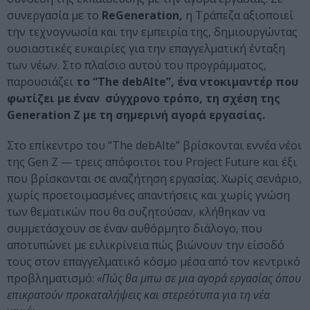
συνεργασία με το
ReGeneration,
η Τράπεζα αξιοποιεί
την τεχνογνωσία και την εμπειρία της, δημιουργώντας
ουσιαστικές ευκαιρίες για την επαγγελματική ένταξη
των νέων. Στο πλαίσιο αυτού του προγράμματος,
παρουσιάζει
το “The debAIte”, ένα ντοκιμαντέρ που
φωτίζει με έναν σύγχρονο τρόπο, τη σχέση της
Generation Z με τη σημερινή αγορά εργασίας.
Στο επίκεντρο του “The debAIte” βρίσκονται εννέα νέοι
της Gen Z — τρεις απόφοιτοι του Project Future και έξι
που βρίσκονται σε αναζήτηση εργασίας. Χωρίς σενάριο,
χωρίς προετοιμασμένες απαντήσεις και χωρίς γνώση
των θεματικών που θα συζητούσαν, κλήθηκαν να
συμμετάσχουν σε έναν αυθόρμητο διάλογο, που
αποτυπώνει με ειλικρίνεια πώς βιώνουν την είσοδό
τους στον επαγγελματικό κόσμο μέσα από τον κεντρικό
προβληματισμό:
«Πώς θα μπω σε μια αγορά εργασίας όπου
επικρατούν προκαταλήψεις και στερεότυπα για τη νέα