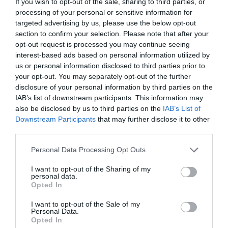
Future της Πειραιώς πραγματοποιείται στο
If you wish to opt-out of the sale, sharing to third parties, or
πλαισιο στο πλαισίου του προγράμματος
processing of your personal or sensitive information for
targeted advertising by us, please use the below opt-out
Εταιρικής της Υπευθυνότητας «EQUALL» και τον
section to confirm your selection. Please note that after your
πυλώνα της Νέας Γενιάς.
opt-out request is processed you may continue seeing
interest-based ads based on personal information utilized by
us or personal information disclosed to third parties prior to
your opt-out. You may separately opt-out of the further
disclosure of your personal information by third parties on the
IAB’s list of downstream participants. This information may
also be disclosed by us to third parties on the
IAB’s List of
Downstream Participants
that may further disclose it to other
third parties.
Personal Data Processing Opt Outs
I want to opt-out of the Sharing of my
personal data.
Opted In
Ακολουθήστε το Culturenow.gr στο
Google News
και
μάθετε πρώτοι όλες τις ειδήσεις
I want to opt-out of the Sale of my
Personal Data.
Opted In
Δείτε όλα τα
τελευταία νέα
για την Τέχνη και τον