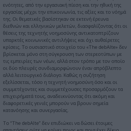
ενότητες, από την εργασιακή πίεση και την ηθική της
εργασίας μέχρι την επικοινωνία, τις αξίες και το νόημά
της. Οι θεματικές βασίστηκαν σε εκτενή έρευνα
διεθνών και ελληνικών μελετών, διασφαλίζοντας ότι οι
θέσεις της τεχνητής νοημοσύνης αντικατοπτρίζουν
υπαρκτές κοινωνικές αντιλήψεις και όχι αυθαίρετες
κρίσεις. Το ουσιαστικό στοιχείο του «The debAIte» δεν
βρίσκεται μόνο στη σύγκρουση των στερεοτύπων με
τις εμπειρίες των νέων, αλλά στον τρόπο με τον οποίο
οι δύο πλευρές συνδιαμορφώνουν έναν απρόβλεπτο
αλλά λειτουργικό διάλογο. Καθώς η συζήτηση
εξελίσσεται, τόσο η τεχνητή νοημοσύνη όσο και οι
συμμετέχοντες και συμμετέχουσες προσαρμόζουν τα
επιχειρήματά τους, αναδεικνύοντας ότι ακόμη και
διαφορετικές γενιές μπορούν να βρουν σημεία
κατανόησης και συνεργασίας.
Το “The debAIte” δεν επιδιώκει να δώσει έτοιμες
απαντήσεις ούτε να κρίνει ποιος και ποια έχει δίκιο.