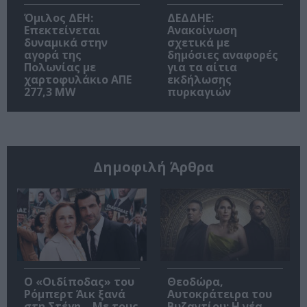
Όμιλος ΔΕΗ:
ΔΕΔΔΗΕ:
Επεκτείνεται
Ανακοίνωση
δυναμικά στην
σχετικά με
αγορά της
δημόσιες αναφορές
Πολωνίας με
για τα αίτια
χαρτοφυλάκιο ΑΠΕ
εκδήλωσης
277,3 MW
πυρκαγιών
Δημοφιλή Άρθρα
O «Οιδίποδας» του
Θεοδώρα,
Ρόμπερτ Άικ ξανά
Αυτοκράτειρα του
στη Στέγη – Με τους
Βυζαντίου: Η νέα