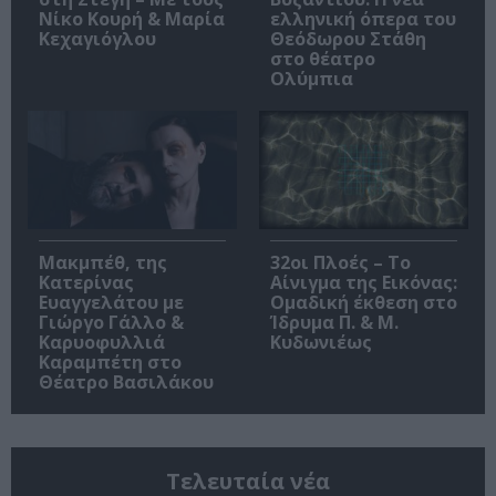
Νίκο Κουρή & Μαρία
ελληνική όπερα του
Κεχαγιόγλου
Θεόδωρου Στάθη
στο θέατρο
Ολύμπια
Μακμπέθ, της
32οι Πλοές – Το
Κατερίνας
Αίνιγμα της Εικόνας:
Ευαγγελάτου με
Ομαδική έκθεση στο
Γιώργο Γάλλο &
Ίδρυμα Π. & Μ.
Καρυοφυλλιά
Κυδωνιέως
Καραμπέτη στο
Θέατρο Βασιλάκου
Τελευταία νέα