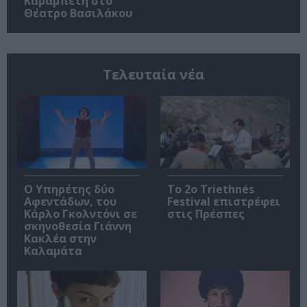
Καραμπέτη στο
Θέατρο Βασιλάκου
Τελευταία νέα
Ο Υπηρέτης δύο
Το 2ο Triethnés
Αφεντάδων, του
Festival επιστρέφει
Κάρλο Γκολντόνι σε
στις Πρέσπες
σκηνοθεσία Γιάννη
Κακλέα στην
Καλαμάτα