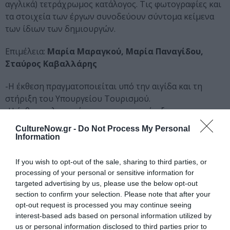
αγγλικά) τετράχρωμος κατάλογος. Τις φωτογραφίες και
τα στοιχεία των έργων συνοδεύουν σύντομα κείμενα
των ίδιων των δημιουργών.
Επιμέλεια:
Μαρία Μαραγκού, Μαρία Παναγίδου,
Σταύρος Καβαλλάρης
-Η έκθεση πραγματοποιείται υπό την αιγίδα και τη
στήριξη του Υπουργείου Τουρισμού.
-H έκθεση υλοποιείται με την υποστήριξη του
Οργανισμού Πολιτισμού και Ανάπτυξης ΝΕΟΝ.
CultureNow.gr -
Do Not Process My Personal
Information
Κεντρική εικόνα θέματος: Βολανάκης Αντώνης Who am I –
OYTIS , 2025 Πολύπτυχο collage 20 x 30 εκ.
If you wish to opt-out of the sale, sharing to third parties, or
processing of your personal or sensitive information for
targeted advertising by us, please use the below opt-out
Ταυτότητα Εκδήλωσης
section to confirm your selection. Please note that after your
opt-out request is processed you may continue seeing
Ημερομηνία:
interest-based ads based on personal information utilized by
us or personal information disclosed to third parties prior to
17/05/2025
31/10/2025