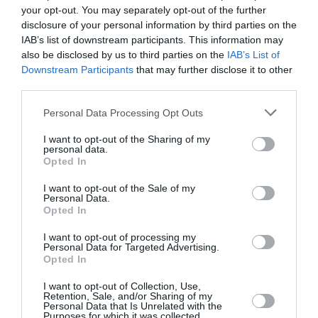
Από:
Εως:
your opt-out. You may separately opt-out of the further
Εγκαίνια: Σάββατο 17 Μαΐου 2025, στις 19:30 - 22:00
disclosure of your personal information by third parties on the
Ώρες λειτουργίας: Τρίτη - Παρασκευή, 09:00-14:00 &
IAB’s list of downstream participants. This information may
19:00-21:00 | Σάββατο - Κυριακή, 10:00-15:00
also be disclosed by us to third parties on the
IAB’s List of
Downstream Participants
that may further disclose it to other
Τοποθεσία:
third parties.
Μουσείο Σύγχρονης Τέχνης Κρήτης, Μεσολογγίου 32,
Personal Data Processing Opt Outs
Ρέθυμνο, Κρήτη
I want to opt-out of the Sharing of my
Μουσείο Σύγχρονης Τέχνης Κρήτης
personal data.
Opted In
Πληροφορίες / Κρατήσεις:
I want to opt-out of the Sale of my
Personal Data.
Τηλ.: 28310 52530 |
cca.gr
Opted In
I want to opt-out of processing my
Personal Data for Targeted Advertising.
Ακολουθήστε το Culturenow.gr στο
Google News
και
Opted In
μάθετε πρώτοι όλες τις ειδήσεις
I want to opt-out of Collection, Use,
Retention, Sale, and/or Sharing of my
Δείτε όλα τα
τελευταία νέα
για την Τέχνη και τον
Personal Data that Is Unrelated with the
Πολιτισμό στο
Culturenow.gr
Purposes for which it was collected.