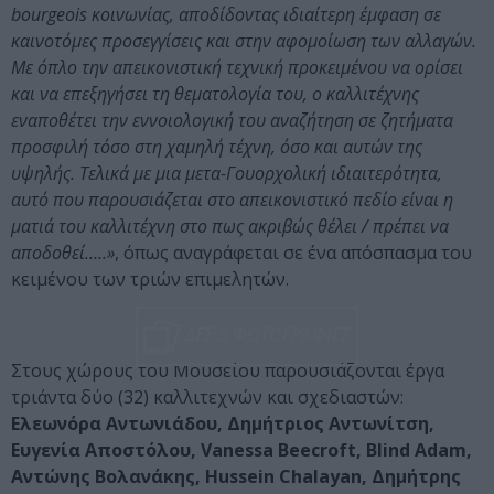
bourgeois κοινωνίας, αποδίδοντας ιδιαίτερη έμφαση σε
καινοτόμες προσεγγίσεις και στην αφομοίωση των αλλαγών.
Με όπλο την απεικονιστική τεχνική προκειμένου να ορίσει
και να επεξηγήσει τη θεματολογία του, ο καλλιτέχνης
εναποθέτει την εννοιολογική του αναζήτηση σε ζητήματα
προσφιλή τόσο στη χαμηλή τέχνη, όσο και αυτών της
υψηλής. Τελικά με μια μετα-Γουορχολική ιδιαιτερότητα,
αυτό που παρουσιάζεται στο απεικονιστικό πεδίο είναι η
ματιά του καλλιτέχνη στο πως ακριβώς θέλει / πρέπει να
αποδοθεί…..»
, όπως αναγράφεται σε ένα απόσπασμα του
κειμένου των τριών επιμελητών.
ΔΕΣ 5 ΦΩΤΟΓΡΑΦΙΕΣ
Στους χώρους του Μουσείου παρουσιάζονται έργα
τριάντα δύο (32) καλλιτεχνών και σχεδιαστών:
Ελεωνόρα Αντωνιάδου, Δημήτριος Αντωνίτση,
Ευγενία Αποστόλου, Vanessa Beecroft, Blind Adam,
Αντώνης Βολανάκης, Hussein Chalayan, Δημήτρης