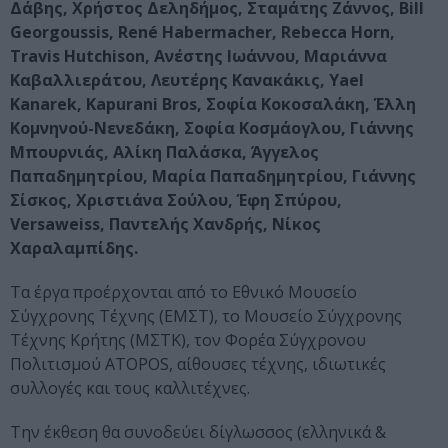
Δάβης, Χρήστος Δεληδήμος, Σταμάτης Ζάννος, Bill
Georgoussis, René Habermacher, Rebecca Horn,
Travis Hutchison, Ανέστης Ιωάννου, Μαριάννα
Καβαλλιεράτου, Λευτέρης Κανακάκις, Yael
Kanarek, Kapurani Bros, Σοφία Κοκοσαλάκη, Έλλη
Κομνηνού-Νενεδάκη, Σοφία Κοσμάογλου, Γιάννης
Μπουρνιάς, Αλίκη Παλάσκα, Άγγελος
Παπαδημητρίου, Μαρία Παπαδημητρίου, Γιάννης
Σίσκος, Χριστιάνα Σούλου, Έφη Σπύρου,
Versaweiss, Παντελής Χανδρής, Νίκος
Χαραλαμπίδης.
Τα έργα προέρχονται από το Εθνικό Μουσείο
Σύγχρονης Τέχνης (ΕΜΣΤ), το Μουσείο Σύγχρονης
Τέχνης Κρήτης (ΜΣΤΚ), τον Φορέα Σύγχρονου
Πολιτισμού ATOPOS, αίθουσες τέχνης, ιδιωτικές
συλλογές και τους καλλιτέχνες.
Την έκθεση θα συνοδεύει δίγλωσσος (ελληνικά &