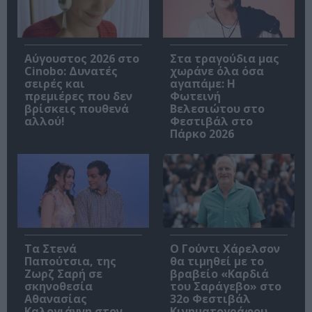
Αύγουστος 2026 στο
Στα τραγούδια μας
Cinobo: Δυνατές
χωράνε όλα όσα
σειρές και
αγαπάμε: Η
πρεμιέρες που δεν
Φωτεινή
βρίσκεις πουθενά
Βελεσιώτου στο
αλλού!
Φεστιβάλ στο
Πάρκο 2026
Τα Στενά
Ο Γούντι Χάρελσον
Παπούτσια, της
θα τιμηθεί με το
Ζωρζ Σαρή σε
βραβείο «Καρδιά
σκηνοθεσία
του Σαράγεβο» στο
Αθανασίας
32ο Φεστιβάλ
Καλογιάννη στον
Κινηματογράφου