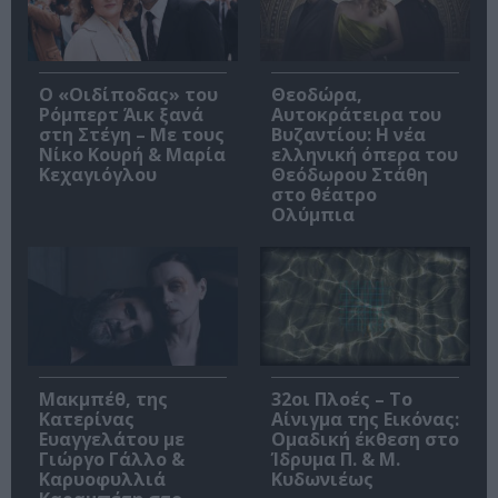
O «Οιδίποδας» του
Θεοδώρα,
Ρόμπερτ Άικ ξανά
Αυτοκράτειρα του
στη Στέγη – Με τους
Βυζαντίου: Η νέα
Νίκο Κουρή & Μαρία
ελληνική όπερα του
Κεχαγιόγλου
Θεόδωρου Στάθη
στο θέατρο
Ολύμπια
Μακμπέθ, της
32οι Πλοές – Το
Κατερίνας
Αίνιγμα της Εικόνας:
Ευαγγελάτου με
Ομαδική έκθεση στο
Γιώργο Γάλλο &
Ίδρυμα Π. & Μ.
Καρυοφυλλιά
Κυδωνιέως