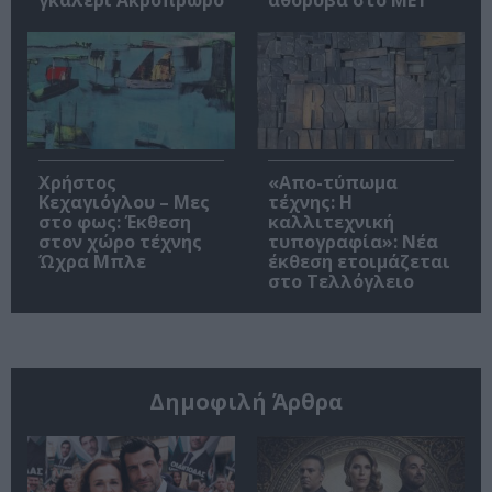
γκαλερί Ακρόπρωρο
αθόρυβα στο MET
Χρήστος
«Απο-τύπωμα
Κεχαγιόγλου – Μες
τέχνης: H
στο φως: Έκθεση
καλλιτεχνική
στον χώρο τέχνης
τυπογραφία»: Νέα
Ώχρα Μπλε
έκθεση ετοιμάζεται
στο Τελλόγλειο
Δημοφιλή Άρθρα