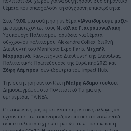
πολιτιστικού χώρου για να συζητήσουν δύο σημαντικά
θέματα που απασχολούν τη σύγχρονη επικαιρότητα:
Στις
19.00
, μια συζήτηση με θέμα
«(Ανα)δομούμε μαζί»
με συμμετέχοντες τους
Νικόλαο Γιατρομανωλάκη
,
Υφυπουργό Πολιτισμού, αρμόδιο για θέματα
σύγχρονου πολιτισμού, Alexandre Colliex, διεθνή
Διευθυντή του Manifesto Expo Paris,
Μιχαήλ
Μαρμαρινό
, Καλλιτεχνικό Διευθυντή της Ελευσίνας,
Πολιτιστικής Πρωτεύουσας της Ευρώπης 2023 και
Σόφη Λάμπρου
, συν-ιδρύτρια του Impact Hub.
Την συζήτηση συντονίζει η
Μαίρη Αδαμοπούλου
,
Δημοσιογράφος στο Πολιτιστικό Τμήμα της
εφημερίδας ΤΑ ΝΕΑ.
Οι κοινωνίες μας υφίστανται σημαντικές αλλαγές και
έχουν υποστεί οικονομικά, κλιματικά και κοινωνικά
σοκ τα τελευταία χρόνια, μεταξύ των οποίων και η
πανδημία COVID. Η κουλτούρα μπορεί να αποτελέσει