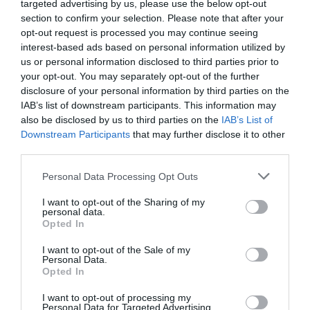
targeted advertising by us, please use the below opt-out
ερευνών Groupe d’études géopolitiques, το οποίο
section to confirm your selection. Please note that after your
εδρεύει στην Ecole normale supérieure. Στην συλλογή
opt-out request is processed you may continue seeing
αυτή περιλαμβάνονται μεγάλοι διάλογοι ευρωπαϊκού
interest-based ads based on personal information utilized by
ενδιαφέροντος που διεξάγονται σε όλους τους χώρους
us or personal information disclosed to third parties prior to
your opt-out. You may separately opt-out of the further
από τη πολιτική και την έρευνα ως τα μέσα ενημέρωσης
disclosure of your personal information by third parties on the
και τη λογοτεχνία.
IAB’s list of downstream participants. This information may
also be disclosed by us to third parties on the
IAB’s List of
Φωτογραφία: IFG-black-and-white-Marianna-Bisti
Downstream Participants
that may further disclose it to other
third parties.
Ταυτότητα Εκδήλωσης
Personal Data Processing Opt Outs
Ημερομηνία:
I want to opt-out of the Sharing of my
personal data.
09/05/2022
Opted In
19.00
I want to opt-out of the Sale of my
Personal Data.
Opted In
Τοποθεσία:
Γαλλικό Ινστιτούτο Ελλάδος, Auditorium Theo
I want to opt-out of processing my
Personal Data for Targeted Advertising.