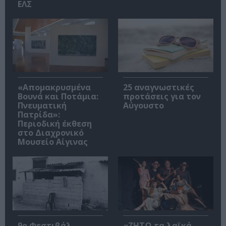
ΕΛΣ
«Απομακρυσμένα
25 αναγνωστικές
Βουνά και Ποτάμια:
προτάσεις για τον
Πνευματική
Αύγουστο
Πατρίδα»:
Περιοδική έκθεση
στο Διαχρονικό
Μουσείο Αίγινας
9ο Φεστιβάλ
«ΖΗΤΩ τα λαϊκά