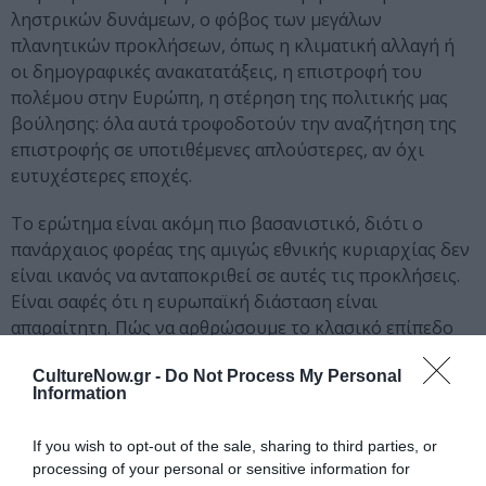
ληστρικών δυνάμεων, ο φόβος των μεγάλων
πλανητικών προκλήσεων, όπως η κλιματική αλλαγή ή
οι δημογραφικές ανακατατάξεις, η επιστροφή του
πολέμου στην Ευρώπη, η στέρηση της πολιτικής μας
βούλησης: όλα αυτά τροφοδοτούν την αναζήτηση της
επιστροφής σε υποτιθέμενες απλούστερες, αν όχι
ευτυχέστερες εποχές.
Το ερώτημα είναι ακόμη πιο βασανιστικό, διότι ο
πανάρχαιος φορέας της αμιγώς εθνικής κυριαρχίας δεν
είναι ικανός να ανταποκριθεί σε αυτές τις προκλήσεις.
Είναι σαφές ότι η ευρωπαϊκή διάσταση είναι
απαραίτητη. Πώς να αρθρώσουμε το κλασικό επίπεδο
της εθνικής κυριαρχίας και την αναδυόμενη ευρωπαϊκή
CultureNow.gr -
Do Not Process My Personal
κυριαρχία; Αυτή είναι η μεγάλη πολιτική πρόκληση της
Information
στιγμής.
If you wish to opt-out of the sale, sharing to third parties, or
*Το
Le Grand Continent
είναι συλλογή διαλόγων που
processing of your personal or sensitive information for
εκδίδεται από το 2019 από το ανεξάρτητο κέντρο