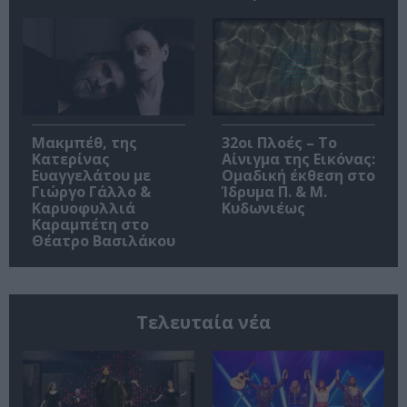
Μακμπέθ, της
32οι Πλοές – Το
Κατερίνας
Αίνιγμα της Εικόνας:
Ευαγγελάτου με
Ομαδική έκθεση στο
Γιώργο Γάλλο &
Ίδρυμα Π. & Μ.
Καρυοφυλλιά
Κυδωνιέως
Καραμπέτη στο
Θέατρο Βασιλάκου
Τελευταία νέα