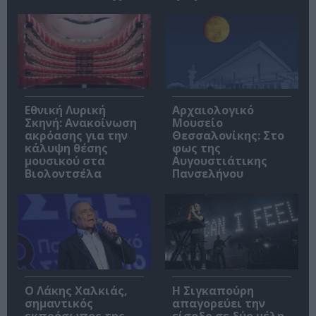
Εθνική Λυρική
Αρχαιολογικό
Σκηνή: Ανακοίνωση
Μουσείο
ακρόασης για την
Θεσσαλονίκης: Στο
κάλυψη θέσης
φως της
μουσικού στα
Αυγουστιάτικης
Βιολοντσέλα
Πανσελήνου
Ο Λάκης Χαλκιάς,
Η Σιγκαπούρη
σημαντικός
απαγορεύει την
εκπρόσωπος της
είσοδο σε δύο μέλη