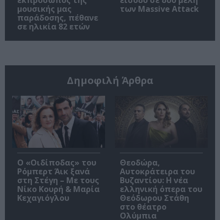
μουσικής μας
των Massive Attack
παράδοσης, πέθανε
σε ηλικία 82 ετών
Δημοφιλή Άρθρα
O «Οιδίποδας» του
Θεοδώρα,
Ρόμπερτ Άικ ξανά
Αυτοκράτειρα του
στη Στέγη – Με τους
Βυζαντίου: Η νέα
Νίκο Κουρή & Μαρία
ελληνική όπερα του
Κεχαγιόγλου
Θεόδωρου Στάθη
στο θέατρο
Ολύμπια