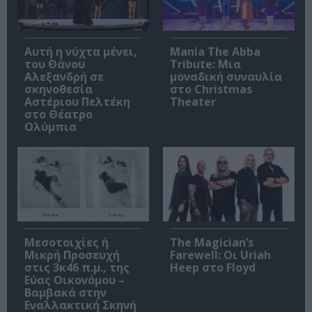
Αυτή η νύχτα μένει,
Mania The Abba
του Θάνου
Tribute: Μια
Αλεξανδρή σε
μοναδική συναυλία
σκηνοθεσία
στο Christmas
Αστέριου Πελτέκη
Theater
στο Θέατρο
Ολύμπια
Μεσοτοιχίες ή
The Magician’s
Μικρή Προσευχή
Farewell: Οι Uriah
στις 3κ46 π.μ., της
Heep στο Floyd
Εύας Οικονόμου –
Βαμβακά στην
Εναλλακτική Σκηνή