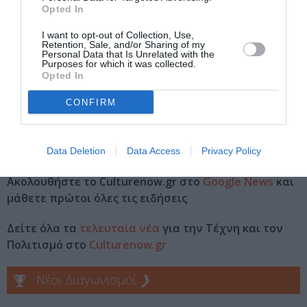
Angelopoulos, Σίνα 31 Αθήνα
Opted In
Γαλλικό Ινστιτούτο Αθηνών
I want to opt-out of Collection, Use,
Retention, Sale, and/or Sharing of my
Personal Data that Is Unrelated with the
Purposes for which it was collected.
Eισιτήρια:
Opted In
Είσοδος ελεύθερη
CONFIRM
Πληροφορίες / Κρατήσεις:
www.ifg.gr
Data Deletion
Data Access
Privacy Policy
Ακολουθήστε το Culturenow.gr στο
Google News
και
μάθετε πρώτοι όλες τις ειδήσεις
Δείτε όλα τα
τελευταία νέα
για την Τέχνη και τον
Πολιτισμό στο
Culturenow.gr
Νέοι Διαγωνισμοί
❯