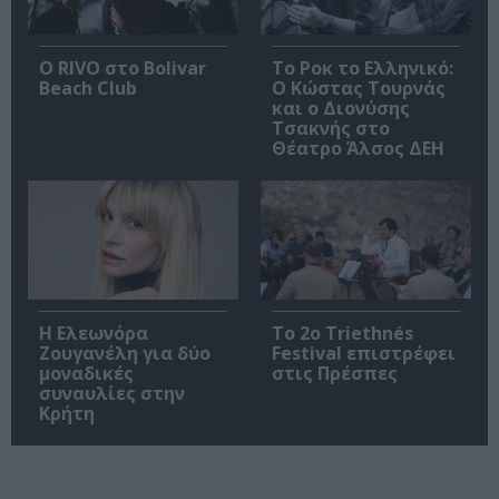
Ο RIVO στο Bolivar
Το Ροκ το Ελληνικό:
Beach Club
Ο Κώστας Τουρνάς
και ο Διονύσης
Τσακνής στο
Θέατρο Άλσος ΔΕΗ
Η Ελεωνόρα
Το 2ο Triethnés
Ζουγανέλη για δύο
Festival επιστρέφει
μοναδικές
στις Πρέσπες
συναυλίες στην
Κρήτη