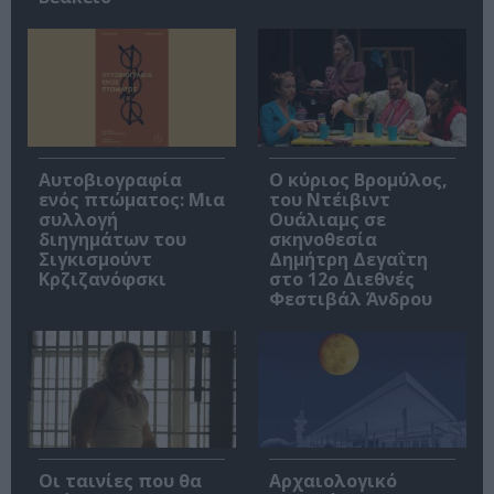
Αυτοβιογραφία
O κύριος Βρομύλος,
ενός πτώματος: Μια
του Ντέιβιντ
συλλογή
Ουάλιαμς σε
διηγημάτων του
σκηνοθεσία
Σιγκισμούντ
Δημήτρη Δεγαΐτη
Κρζιζανόφσκι
στο 12ο Διεθνές
Φεστιβάλ Άνδρου
Οι ταινίες που θα
Αρχαιολογικό