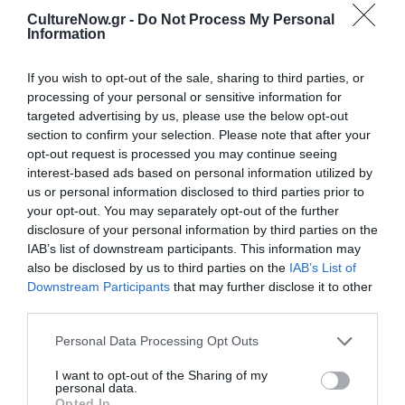
άνεργοι, ΑΜΕΑ) | 6 € (65+, πολύτεκνοι)
CultureNow.gr -
Do Not Process My Personal
Information
Πληροφορίες / Κρατήσεις:
Τηλ.: 210 72.82.333 |
www.megaron.gr
If you wish to opt-out of the sale, sharing to third parties, or
processing of your personal or sensitive information for
targeted advertising by us, please use the below opt-out
Ακολουθήστε το Culturenow.gr στο
Google News
και
section to confirm your selection. Please note that after your
μάθετε πρώτοι όλες τις ειδήσεις
opt-out request is processed you may continue seeing
interest-based ads based on personal information utilized by
Δείτε όλα τα
τελευταία νέα
για την Τέχνη και τον
us or personal information disclosed to third parties prior to
Πολιτισμό στο
Culturenow.gr
your opt-out. You may separately opt-out of the further
disclosure of your personal information by third parties on the
IAB’s list of downstream participants. This information may
Νέοι Διαγωνισμοί
❯
also be disclosed by us to third parties on the
IAB’s List of
Downstream Participants
that may further disclose it to other
Tags
third parties.
ΒΑΣΙΛΗΣ ΤΣΑΜΠΡΟΠΟΥΛΟΣ
ΚΛΑΣΙΚΗ - ΟΠΕΡΑ
Personal Data Processing Opt Outs
ΜΕΓΑΡΟ ΜΟΥΣΙΚΗΣ ΑΘΗΝΩΝ
ΝΕΚΤΑΡΙΑ ΚΑΡΑΝΤΖΗ
I want to opt-out of the Sharing of my
personal data.
ΣΥΝΑΥΛΙΕΣ 2017
Opted In