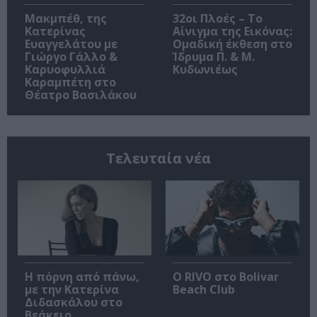
Μακμπέθ, της
32οι Πλοές – Το
Κατερίνας
Αίνιγμα της Εικόνας:
Ευαγγελάτου με
Ομαδική έκθεση στο
Γιώργο Γάλλο &
Ίδρυμα Π. & Μ.
Καρυοφυλλιά
Κυδωνιέως
Καραμπέτη στο
Θέατρο Βασιλάκου
Τελευταία νέα
Η πόρνη από πάνω,
Ο RIVO στο Bolivar
με την Κατερίνα
Beach Club
Διδασκάλου στο
Βεάκειο