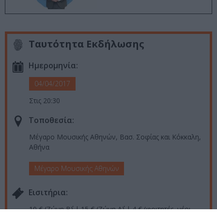
Ταυτότητα Εκδήλωσης
Ημερομηνία:
04/04/2017
Στις 20:30
Τοποθεσία:
Μέγαρο Μουσικής Αθηνών, Βασ. Σοφίας και Κόκκαλη,
Αθήνα
Μέγαρο Μουσικής Αθηνών
Eισιτήρια:
10 € (Ζώνη Β΄) | 15 € (Ζώνη Α΄) | 4 € (φοιτητές, νέοι,