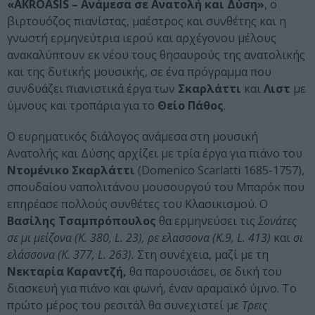
«AKROASIS – Aνάμεσα σε Ανατολή και Δύση»
, ο
βιρτουόζος πιανίστας, μαέστρος και συνθέτης και η
γνωστή ερμηνεύτρια ιερού και αρχέγονου μέλους
ανακαλύπτουν εκ νέου τους θησαυρούς της ανατολικής
και της δυτικής μουσικής, σε ένα πρόγραμμα που
συνδυάζει πιανιστικά έργα των
Σκαρλάττι
και
Λιστ
με
ύμνους και τροπάρια για το
Θείο Πάθος
.
Ο ευρηματικός διάλογος ανάμεσα στη μουσική
Ανατολής και Δύσης αρχίζει με τρία έργα για πιάνο του
Ντομένικο Σκαρλάττι
(Domenico Scarlatti 1685-1757),
σπουδαίου ναπολιτάνου μουσουργού του Μπαρόκ που
επηρέασε πολλούς συνθέτες του Κλασικισμού. Ο
Βασίλης Τσαμπρόπουλος
θα ερμηνεύσει τις
Σονάτες
σε μι μείζονα (K. 380, L. 23), ρε ελασσονα (K.9, L. 413)
και
σι
ελάσσονα (K. 377, L. 263).
Στη συνέχεια, μαζί με τη
Νεκταρία Καραντζή,
θα παρουσιάσει, σε δική του
διασκευή για πιάνο και φωνή, έναν αραμαϊκό ύμνο. Το
πρώτο μέρος του ρεσιτάλ θα συνεχιστεί με
Τρεις