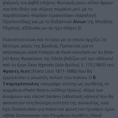
ψαλμούς του Δαβίδ («Κύριος Φωτισμός μου», «Είπεν άφρων
ουκ έστι Θεός»
και
«Κύριος ποιμαίνει με»)
, με το
παραδοσιακό
«Κοράσιν ετραγούδαγε» (
παραλογή
Προποντίδας) και με το δοξαστικό
Αίνων
της Μεγάλης
Πέμπτης
«Εξέδυσάν με»
σε ήχο πλάγιο β΄.
Πιανιστικό είναι και το έργο με το οποίο αρχίζει το
δεύτερο μέρος της βραδιάς. Πρόκειται για το
απόσπασμα
«Saint François de Paule marchant sur les flots»
[«Ο Άγιος Φραγκίσκος της Πάολα βαδίζων επί των υδάτων»]
από το έργο
Deux légendes [Δύο θρύλοι], S. 175
(1863) του
Φραντς Λιστ
(Franz Liszt 1811-1886) που θα
ερμηνεύσει ο γνωστός σολίστ του πιάνου. Ο
Β.
Τσαμπρόπουλος
υπογράφει επίσης ως συνθέτης τα
κομμάτια
«Padre Nostro» [«Πάτερ Ημών»]
,
«Κύριε των
Δυνάμεων»
και
«Secret Garden» [«Μυστικός κήπος»]
που θα
ακουστούν στη δεύτερη ενότητα της συναυλίας, ενώ
έχει διασκευάσει για πιάνο και φωνή τον τρισάγιο ύμνο
«Sfinte Dumnezeule»
του Ρουμάνου συνθέτη
Πάουλ