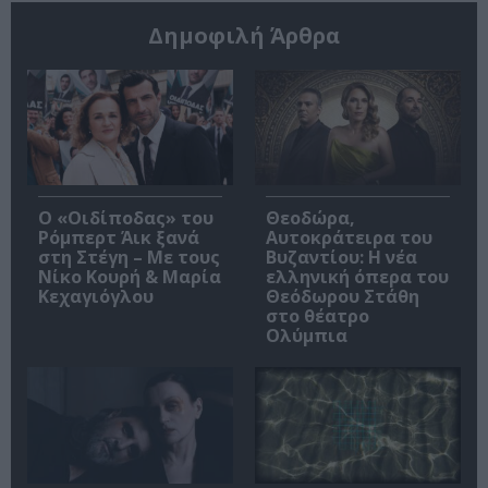
Δημοφιλή Άρθρα
O «Οιδίποδας» του
Θεοδώρα,
Ρόμπερτ Άικ ξανά
Αυτοκράτειρα του
στη Στέγη – Με τους
Βυζαντίου: Η νέα
Νίκο Κουρή & Μαρία
ελληνική όπερα του
Κεχαγιόγλου
Θεόδωρου Στάθη
στο θέατρο
Ολύμπια