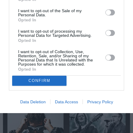
I want to opt-out of the Sale of my
Newsletter
Personal Data.
Opted In
Κάθε βδομάδα στο e-mail σας τα τελευταία νέα για
την Τέχνη και τον Πολιτισμό!
I want to opt-out of processing my
Personal Data for Targeted Advertising.
Opted In
I want to opt-out of Collection, Use,
Retention, Sale, and/or Sharing of my
Personal Data that Is Unrelated with the
Purposes for which it was collected.
Ακολουθήστε το Culturenow.gr
Opted In
CONFIRM
Σχετικά Άρθρα
Data Deletion
Data Access
Privacy Policy