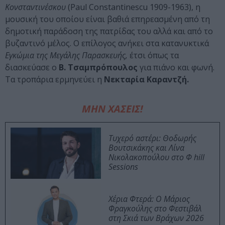
Κονσταντινέσκου
(Paul Constantinescu 1909-1963), η
μουσική του οποίου είναι βαθιά επηρεασμένη από τη
δημοτική παράδοση της πατρίδας του αλλά και από το
βυζαντινό μέλος. Ο επίλογος ανήκει στα κατανυκτικά
Εγκώμια της Μεγάλης Παρασκευής,
έτσι όπως τα
διασκεύασε ο
Β. Τσαμπρόπουλος
για πιάνο και φωνή.
Τα τροπάρια ερμηνεύει η
Νεκταρία Καραντζή.
ΜΗΝ ΧΑΣΕΙΣ!
Τυχερό αστέρι: Θοδωρής
Βουτσικάκης και Λίνα
Νικολακοπούλου στο Φ hill
Sessions
Χέρια Φτερά: Ο Μάριος
Φραγκούλης στο Φεστιβάλ
στη Σκιά των Βράχων 2026