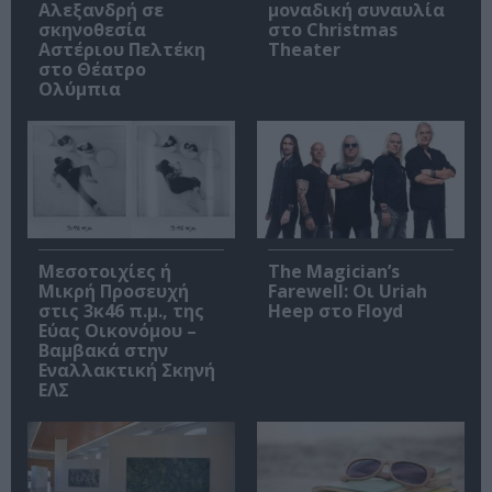
Αλεξανδρή σε
μοναδική συναυλία
σκηνοθεσία
στο Christmas
Αστέριου Πελτέκη
Theater
στο Θέατρο
Ολύμπια
Μεσοτοιχίες ή
The Magician’s
Μικρή Προσευχή
Farewell: Οι Uriah
στις 3κ46 π.μ., της
Heep στο Floyd
Εύας Οικονόμου –
Βαμβακά στην
Εναλλακτική Σκηνή
ΕΛΣ