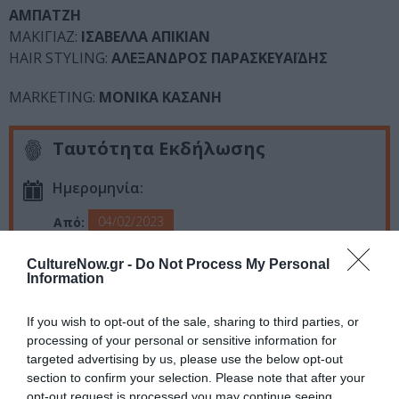
ΑΜΠΑΤΖΗ
ΜΑΚΙΓΙΑΖ:
ΙΣΑΒΕΛΛΑ ΑΠΙΚΙΑΝ
HAIR STYLING:
ΑΛΕΞΑΝΔΡΟΣ ΠΑΡΑΣΚΕΥΑΪΔΗΣ
MARKETING:
ΜΟΝΙΚΑ ΚΑΣΑΝΗ
Ταυτότητα Εκδήλωσης
Ημερομηνία:
04/02/2023
Από:
Σάββατο 22:00 | ΠΡΟΣΕΛΕΥΣΗ: 20:30
CultureNow.gr -
Do Not Process My Personal
Information
Τοποθεσία:
VOX, Ιερά Οδός 16, Αθήνα
If you wish to opt-out of the sale, sharing to third parties, or
processing of your personal or sensitive information for
Eισιτήρια:
targeted advertising by us, please use the below opt-out
section to confirm your selection. Please note that after your
Α ζώνη 35€ | Β ζώνη 30€ | Γ ζώνη 25€ | Δ ζώνη 20€ |
opt-out request is processed you may continue seeing