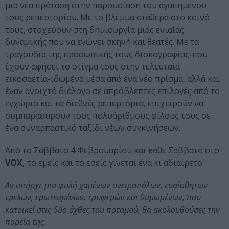
μια νέα πρόταση στην παρουσίαση του αγαπημένου
τους ρεπερτορίου. Με το βλέμμα σταθερά στο κοινό
τους, στοχεύουν στη δημιουργία μιας ενιαίας
δυναμικής που να ενώνει σκηνή και θεατές. Με τα
τραγούδια της προσωπικής τους δισκογραφίας-που
έχουν αφήσει το στίγμα τους στην τελευταία
εικοσαετία-ιδωμένα μέσα από ένα νέο πρίσμα, αλλά και
έναν ανοιχτό διάλογο σε απρόβλεπτες επιλογές από το
εγχώριο και το διεθνές ρεπερτόριο, επιχειρούν να
συμπαρασύρουν τους πολυάριθμους φίλους τους σε
ένα συναρπαστικό ταξίδι νέων συγκινήσεων.
Από το Σάββατο 4 Φεβρουαρίου και κάθε Σάββατο στο
VOX,
το εμείς και το εσείς γίνεται ένα κι αδιαίρετο.
Αν υπήρχε μια φυλή χαμένων ονειροπόλων, ευαίσθητων
τρελών, ερωτευμένων, τρυφερών και θυμωμένων, που
κατοικεί στις δύο όχθες του ποταμού, θα ακολουθούσες την
πορεία της;