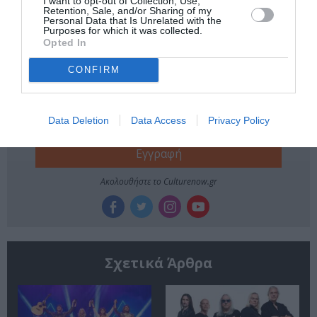
I want to opt-out of Collection, Use,
Retention, Sale, and/or Sharing of my
ΣΥΝΑΥΛΙΕΣ 2023
Personal Data that Is Unrelated with the
Purposes for which it was collected.
Opted In
Newsletter
CONFIRM
Κάθε βδομάδα στο e-mail σας τα τελευταία νέα για
την Τέχνη και τον Πολιτισμό!
Data Deletion
Data Access
Privacy Policy
Ακολουθήστε το Culturenow.gr
Σχετικά Άρθρα