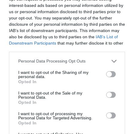
Bar Όρθιων 15€
interest-based ads based on personal information utilized by
us or personal information disclosed to third parties prior to
Πληροφορίες / Κρατήσεις:
your opt-out. You may separately opt-out of the further
Τηλ: 210.3475900
disclosure of your personal information by third parties on the
IAB’s list of downstream participants. This information may
also be disclosed by us to third parties on the
IAB’s List of
Ακολουθήστε το Culturenow.gr στο
Google News
και
Downstream Participants
that may further disclose it to other
μάθετε πρώτοι όλες τις ειδήσεις
third parties.
Δείτε όλα τα
τελευταία νέα
για την Τέχνη και τον
Personal Data Processing Opt Outs
Πολιτισμό στο
Culturenow.gr
I want to opt-out of the Sharing of my
personal data.
Opted In
Νέοι Διαγωνισμοί
❯
I want to opt-out of the Sale of my
Tags
Personal Data.
Opted In
ΓΕΡΑΣΙΜΟΣ ΕΥΑΓΓΕΛΑΤΟΣ
I want to opt-out of processing my
Personal Data for Targeted Advertising.
ΕΝΤΕΧΝΟ - ΛΑΪΚΟ - ΠΑΡΑΔΟΣΙΑΚΗ
Opted In
ΘΕΜΗΣ ΚΑΡΑΜΟΥΡΑΤΙΔΗΣ
ΝΑΤΑΣΣΑ ΜΠΟΦΙΛΙΟΥ