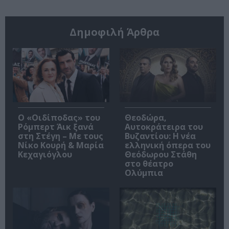
Δημοφιλή Άρθρα
O «Οιδίποδας» του
Θεοδώρα,
Ρόμπερτ Άικ ξανά
Αυτοκράτειρα του
στη Στέγη – Με τους
Βυζαντίου: Η νέα
Νίκο Κουρή & Μαρία
ελληνική όπερα του
Κεχαγιόγλου
Θεόδωρου Στάθη
στο θέατρο
Ολύμπια