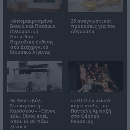
«Απομακρυσμένα
25 αναγνωστικές
Βουνά και Ποτάμια:
προτάσεις για τον
Πνευματική
Αύγουστο
Πατρίδα»:
Περιοδική έκθεση
στο Διαχρονικό
Μουσείο Αίγινας
9ο Φεστιβάλ
«ΖΗΤΩ τα λαϊκά
Ντοκιμαντέρ
κορίτσια!», του
Καρύστου – «Ξένος
Παντελή Αμπαζή
εδώ, ξένος εκεί,
στο Θέατρο
όπου κι αν πάω
Ρεματιάς
ξένος»