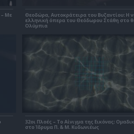
 – Με
Θεοδώρα, Αυτοκράτειρα του Βυζαντίου: Η ν
ελληνική όπερα του Θεόδωρου Στάθη στο 
Ολύμπια
ο
32οι Πλοές – Το Αίνιγμα της Εικόνας: Ομαδι
στο Ίδρυμα Π. & Μ. Κυδωνιέως