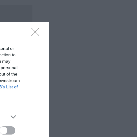
sonal or
ection to
ou may
 personal
out of the
 downstream
B’s List of