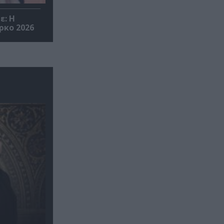
ε: Η
ρκο 2026