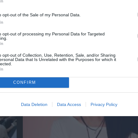
In
o opt-out of the Sale of my Personal Data.
In
to opt-out of processing my Personal Data for Targeted
ing.
In
Η Ελεωνόρα Ζουγανέλη για δύο μοναδικές σ
στην Κρήτη
o opt-out of Collection, Use, Retention, Sale, and/or Sharing
ersonal Data that Is Unrelated with the Purposes for which it
lected.
In
CONFIRM
Data Deletion
Data Access
Privacy Policy