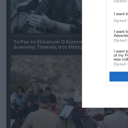
Opted 
I want t
Opted 
I want 
Advertis
Opted 
Το Ροκ το Ελληνικό: Ο Κώστας Τουρνάς και ο
Διονύσης Τσακνής στο Θέατρο Άλσος ΔΕΗ
I want t
of my P
was col
Opted 