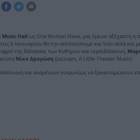
t Music Hall
ως One Woman Show, μας έμεινε αξέχαστη η 
στις 6 Ιανουαρίου θα την απολαύσουμε και Solo αλλά και μ
ον αφρό της θάλασσας των Κυθήρων και νεραϊδόσκονη,
Μαρι
ιανίστα
Νίκο Δρογώση
(Jazzuars, A Little Theater Music).
εσσαλονίκη και αναμένουν εναγωνίως να ξανανταμώσουν επ