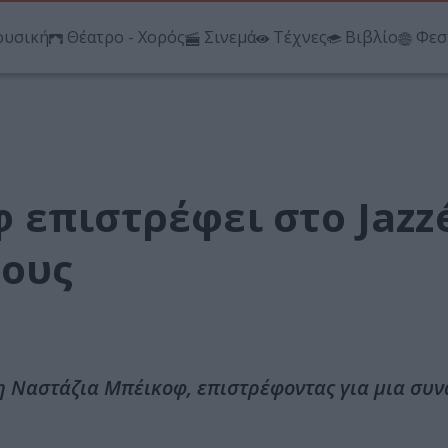
υσική
Θέατρο - Χορός
Σινεμά
Τέχνες
Βιβλίο
Φεσ
επιστρέφει στο Jazzé
νους
 η Ναστάζια Μπέικοφ, επιστρέφοντας για μια συν