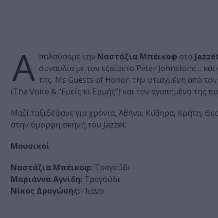
A
πολαύσαμε την
Ναστάζια Μπέικοφ
στο
Jazzé
συναυλία με τον εξαίρετο Peter Johnstone… και 
της. Με Guests of Honor: την φτιαγμένη από τ
(The Voice & “Εμείς κι Ερμής”) και τον αγαπημένο της π
Μαζί ταξιδέψανε για χρόνια, Αθήνα, Κύθηρα, Κρήτη, Θ
στην όμορφη σκηνή του Jazzét.
Μουσικοί
Ναστάζια Μπέικοφ:
Τραγούδι
Μαριάννα Αγνίδη:
Τραγούδι
Νίκος Δρογώσης:
Πιάνο