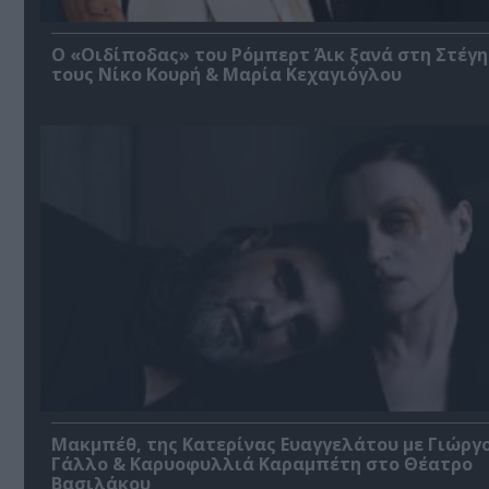
O «Οιδίποδας» του Ρόμπερτ Άικ ξανά στη Στέγη
τους Νίκο Κουρή & Μαρία Κεχαγιόγλου
Μακμπέθ, της Κατερίνας Ευαγγελάτου με Γιώργ
Γάλλο & Καρυοφυλλιά Καραμπέτη στο Θέατρο
Βασιλάκου