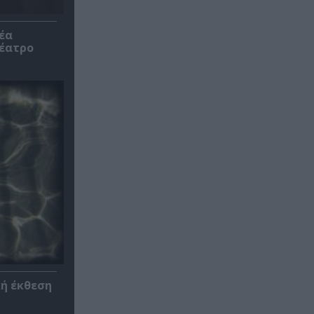
έα
θέατρο
κή έκθεση