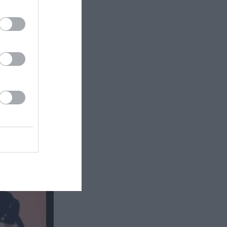
υναυλίες