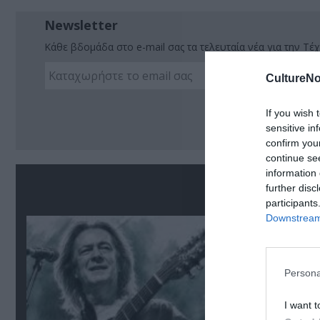
Newsletter
Κάθε βδομάδα στο e-mail σας τα τελευταία νέα για την Τέχ
CultureNo
Ακο
If you wish 
sensitive in
confirm you
continue se
information 
Σ
further disc
participants
Downstream 
Persona
I want t