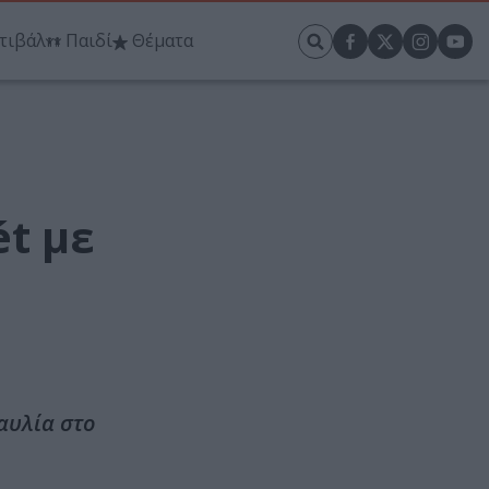
τιβάλ
Παιδί
Θέματα
t με
αυλία στο