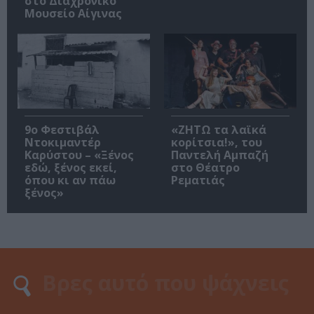
στο Διαχρονικό
Μουσείο Αίγινας
9ο Φεστιβάλ
«ΖΗΤΩ τα λαϊκά
Ντοκιμαντέρ
κορίτσια!», του
Καρύστου – «Ξένος
Παντελή Αμπαζή
εδώ, ξένος εκεί,
στο Θέατρο
όπου κι αν πάω
Ρεματιάς
ξένος»