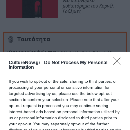
νέο αστυνομικό
μυθιστόρημα του Κορνέλ
Γούλριτς
Ταυτότητα
Πληροφορίες έκδοσης:
ISBN: 978-960-14-2615-0, Αρ.
σελίδων: 352
CultureNow.gr -
Do Not Process My Personal
Information
Ακολουθήστε το Culturenow.gr στο
Google News
και
If you wish to opt-out of the sale, sharing to third parties, or
μάθετε πρώτοι όλες τις ειδήσεις
processing of your personal or sensitive information for
targeted advertising by us, please use the below opt-out
Δείτε όλα τα
τελευταία νέα
για την Τέχνη και τον
section to confirm your selection. Please note that after your
opt-out request is processed you may continue seeing
Πολιτισμό στο
Culturenow.gr
interest-based ads based on personal information utilized by
us or personal information disclosed to third parties prior to
Νέοι Διαγωνισμοί
❯
your opt-out. You may separately opt-out of the further