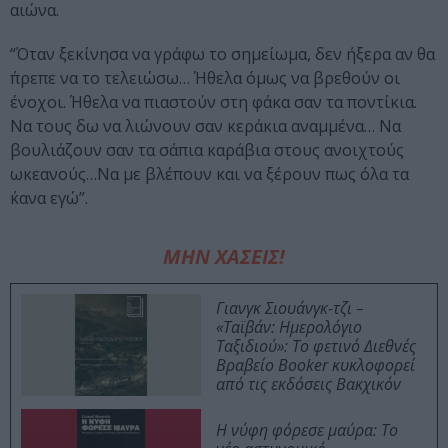
αιώνα.
“Όταν ξεκίνησα να γράφω το σημείωμα, δεν ήξερα αν θα
΄πρεπε να το τελειώσω… Ήθελα όμως να βρεθούν οι
ένοχοι. Ήθελα να πιαστούν στη φάκα σαν τα ποντίκια.
Να τους δω να λιώνουν σαν κεράκια αναμμένα… Να
βουλιάζουν σαν τα σάπια καράβια στους ανοιχτούς
ωκεανούς…Να με βλέπουν και να ξέρουν πως όλα τα
΄κανα εγώ”.
ΜΗΝ ΧΑΣΕΙΣ!
Γιανγκ Σιουάνγκ-τζι –
«Ταϊβάν: Ημερολόγιο
Ταξιδιού»: Το φετινό Διεθνές
Βραβείο Booker κυκλοφορεί
από τις εκδόσεις Βακχικόν
Η νύφη φόρεσε μαύρα: Το