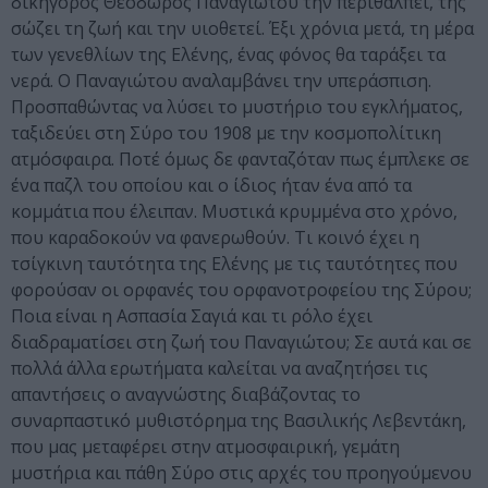
δικηγόρος Θεόδωρος Παναγιώτου την περιθάλπει, της
σώζει τη ζωή και την υιοθετεί. Έξι χρόνια μετά, τη μέρα
των γενεθλίων της Ελένης, ένας φόνος θα ταράξει τα
νερά. Ο Παναγιώτου αναλαμβάνει την υπεράσπιση.
Προσπαθώντας να λύσει το μυστήριο του εγκλήματος,
ταξιδεύει στη Σύρο του 1908 με την κοσμοπολίτικη
ατμόσφαιρα. Ποτέ όμως δε φανταζόταν πως έμπλεκε σε
ένα παζλ του οποίου και ο ίδιος ήταν ένα από τα
κομμάτια που έλειπαν. Μυστικά κρυμμένα στο χρόνο,
που καραδοκούν να φανερωθούν. Τι κοινό έχει η
τσίγκινη ταυτότητα της Ελένης με τις ταυτότητες που
φορούσαν οι ορφανές του ορφανοτροφείου της Σύρου;
Ποια είναι η Ασπασία Σαγιά και τι ρόλο έχει
διαδραματίσει στη ζωή του Παναγιώτου; Σε αυτά και σε
πολλά άλλα ερωτήματα καλείται να αναζητήσει τις
απαντήσεις ο αναγνώστης διαβάζοντας το
συναρπαστικό μυθιστόρημα της Βασιλικής Λεβεντάκη,
που μας μεταφέρει στην ατμοσφαιρική, γεμάτη
μυστήρια και πάθη Σύρο στις αρχές του προηγούμενου