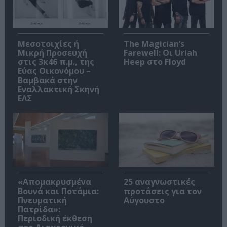
Μεσοτοιχίες ή
The Magician’s
Μικρή Προσευχή
Farewell: Οι Uriah
στις 3κ46 π.μ., της
Heep στο Floyd
Εύας Οικονόμου –
Βαμβακά στην
Εναλλακτική Σκηνή
ΕΛΣ
«Απομακρυσμένα
25 αναγνωστικές
Βουνά και Ποτάμια:
προτάσεις για τον
Πνευματική
Αύγουστο
Πατρίδα»:
Περιοδική έκθεση