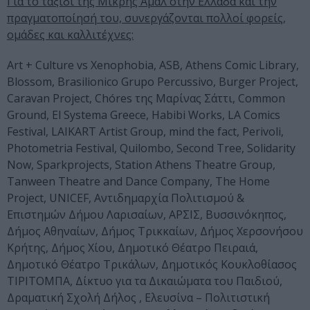
Για το ταξίδι της Μικρής Αμάλ στην Ελλάδα και την
πραγματοποίησή του, συνεργάζονται πολλοί φορείς,
ομάδες και καλλιτέχνες:
Art + Culture vs Xenophobia, ASB, Athens Comic Library,
Blossom, Brasilionico Grupo Percussivo, Burger Project,
Caravan Project, Chóres της Μαρίνας Σάττι, Common
Ground, El Systema Greece, Habibi Works, LA Comics
Festival, LAIKART Artist Group, mind the fact, Perivoli,
Photometria Festival, Quilombo, Second Tree, Solidarity
Now, Sparkprojects, Station Athens Theatre Group,
Tanween Theatre and Dance Company, The Home
Project, UNICEF, Αντιδημαρχία Πολιτισμού &
Επιστημών Δήμου Λαρισαίων, ΑΡΣΙΣ, Βυσσινόκηπος,
Δήμος Αθηναίων, Δήμος Τρικκαίων, Δήμος Χερσονήσου
Κρήτης, Δήμος Χίου, Δημοτικό Θέατρο Πειραιά,
Δημοτικό Θέατρο Τρικάλων, Δημοτικός Κουκλοθίασος
ΤΙΡΙΤΟΜΠΑ, Δίκτυο για τα Δικαιώματα του Παιδιού,
Δραματική Σχολή Δήλος , Ελευσίνα – Πολιτιστική