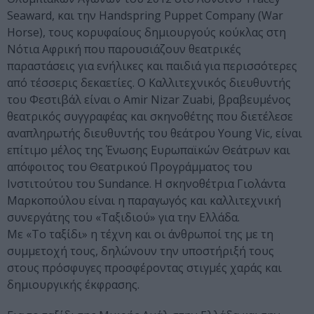
Seaward, και την Handspring Puppet Company (War
Horse), τους κορυφαίους δημιουργούς κούκλας στη
Νότια Αφρική που παρουσιάζουν θεατρικές
παραστάσεις για ενήλικες και παιδιά για περισσότερες
από τέσσερις δεκαετίες. Ο Καλλιτεχνικός διευθυντής
του Φεστιβάλ είναι ο Αmir Nizar Zuabi, βραβευμένος
θεατρικός συγγραφέας και σκηνοθέτης που διετέλεσε
αναπληρωτής διευθυντής του θεάτρου Young Vic, είναι
επίτιμο μέλος της Ένωσης Ευρωπαϊκών Θεάτρων και
απόφοιτος του Θεατρικού Προγράμματος του
Ινστιτούτου του Sundance. Η σκηνοθέτρια Γιολάντα
Μαρκοπούλου είναι η παραγωγός και καλλιτεχνική
συνεργάτης του «Ταξιδιού» για την Ελλάδα.
Με «Το ταξίδι» η τέχνη και οι άνθρωποί της με τη
συμμετοχή τους, δηλώνουν την υποστήριξή τους
στους πρόσφυγες προσφέροντας στιγμές χαράς και
δημιουργικής έκφρασης.