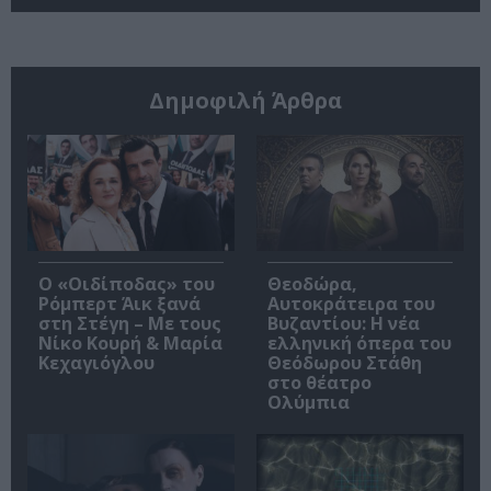
Δημοφιλή Άρθρα
O «Οιδίποδας» του
Θεοδώρα,
Ρόμπερτ Άικ ξανά
Αυτοκράτειρα του
στη Στέγη – Με τους
Βυζαντίου: Η νέα
Νίκο Κουρή & Μαρία
ελληνική όπερα του
Κεχαγιόγλου
Θεόδωρου Στάθη
στο θέατρο
Ολύμπια