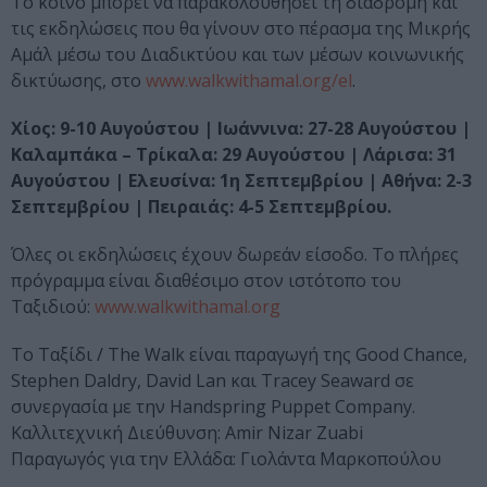
Το κοινό μπορεί να παρακολουθήσει τη διαδρομή και
τις εκδηλώσεις που θα γίνουν στο πέρασμα της Μικρής
Αμάλ μέσω του Διαδικτύου και των μέσων κοινωνικής
δικτύωσης, στο
www.walkwithamal.org/el
.
Χίος: 9-10 Αυγούστου | Ιωάννινα: 27-28 Αυγούστου |
Καλαμπάκα – Τρίκαλα: 29 Αυγούστου | Λάρισα: 31
Αυγούστου | Ελευσίνα: 1η Σεπτεμβρίου | Αθήνα: 2-3
Σεπτεμβρίου | Πειραιάς: 4-5 Σεπτεμβρίου.
Όλες οι εκδηλώσεις έχουν δωρεάν είσοδο. Το πλήρες
πρόγραμμα είναι διαθέσιμο στον ιστότοπο του
Ταξιδιού:
www.walkwithamal.org
Το Ταξίδι / The Walk είναι παραγωγή της Good Chance,
Stephen Daldry, David Lan και Tracey Seaward σε
συνεργασία με την Handspring Puppet Company.
Καλλιτεχνική Διεύθυνση: Amir Nizar Zuabi
Παραγωγός για την Ελλάδα: Γιολάντα Μαρκοπούλου