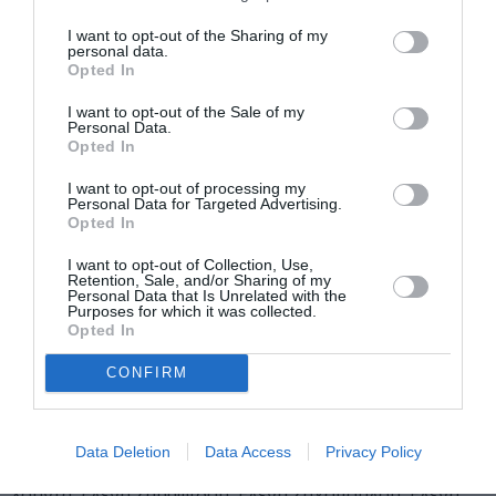
με την Ύπατη Αρμοστεία του ΟΗΕ για τους Πρόσφυγες,
I want to opt-out of the Sharing of my
Τεχνόπολη Δήμου Αθηναίων, To δεντρο της Γνώσης,
personal data.
To Ελληνικό Κέντρο της Διεθνούς Ένωσης
Opted In
Κουκλοθεάτρου (UNIMA Hellas), Φιλαρμονική
I want to opt-out of the Sale of my
Ορχήστρα Δήμου Χίου, Χορολόγιον, Χορωδίες
Personal Data.
Συλλόγων Χίου. Joe Tornabene , Mey Saifan, Rafal
Opted In
Habel-Bloodgood, Waad al-Kateab, Αγγελική Γουναρίδη,
I want to opt-out of processing my
Ανδριάννα Νεαμονίτη, Αλέξανδρος Μονοκάνδηλος,
Personal Data for Targeted Advertising.
Opted In
Αλέξανδρος Παπαγεωργόπουλος , Αλέξανδρος
Ριζόπουλος, Αλέξης Κωτσόπουλος, Αλίκη
I want to opt-out of Collection, Use,
Αβδελοπούλου, Αναστασία Κουμίδου, Αντιγόνη Γύρα,
Retention, Sale, and/or Sharing of my
Personal Data that Is Unrelated with the
Αντονέλλα Χήρα, Άρτεμις Λαμπίρη, Άρτεμις
Purposes for which it was collected.
Opted In
Παπαγεωργίου, Ασημίνα Αναστασοπούλου, Αφροδίτη
Βερβενιώτη , Βασίλης Καλφάκης, Γιάννης
CONFIRM
Παναγόπουλος, Γιολάντα Καπέρδα, Γιώργης Ιορδανίδης
Γραμματικού, Γιώργης Χριστοδούλου, Δανάη Τόμπρου,
Δέσποινα Καρούτα, Δημήτρης Χαυλίδης , Δήμος
Data Deletion
Data Access
Privacy Policy
Κλιμενώφ, Ειρήνη Ευσταθίου, Έλενα Μαρσίδου, Έλενα
Χούντα, Ελένη Ζαραφίδου, Ελένη Ζαχοπούλου, Ελένη