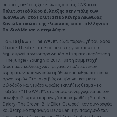
σε τρεις εκθέσεις ξεκινώντας από τις 27/8:
στο
Πολιτιστικό Χώρο Δ. Χατζής στην πόλη των
Ιωαννίνων, στο Πολιτιστικό Κέντρο Λεωνίδας
Κανελλόπουλος της Ελευσίνας και στο Ελληνικό
Παιδικό Μουσείο στην Αθήνα.
Το
«Ταξίδι» / “Τhe WALK”
, είναι παραγωγή του Good
Chance Theatre, του θεατρικού οργανισμού που
δημιουργεί πρωτοπόρα δημόσια θεάματα (παράσταση
«The Jungle» Young Vic, 2017), με τη συμμετοχή
διάσημων καλλιτεχνών, μεγάλων πολιτιστικών
ιδρυμάτων, κοινωνικών ομάδων και ανθρωπιστικών
οργανισμών. Έτσι ακριβώς συμβαίνει και με το
φιλόδοξο και γεμάτο ωραίες εκπλήξεις θέαμα «Το
Ταξίδι» / “Τhe WALK”, στο οποίο συνεργάζεται με τoν
πολυβραβευμένο παραγωγό και σκηνοθέτη Stephen
Daldry (Τhe Crown, Billy Elliot, Οι ώρες), τoν συγγραφέα
και θεατρικό παραγωγό David Lan ,την παραγωγό των
Ολυμπιακών Αγώνων του 2012 στο Λονδίνο Tracey