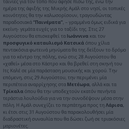
ταινίες για τον τόπο που άφησε πίσω της, ενώ την
ημέρα της άφιξής της Μικρής Αμάλ στο νησί, οι τοπικές
κοινότητες θα την καλωσορίσουν, τραγουδώντας
παραδοσιακά
“Παινέματα”
, – γραμμένα όμως ειδικά για
εκείνη- γεμάτα ευχές για το ταξίδι της. Στις 27
Αυγούστου θα επισκεφθεί τα
Ιωάννινα
και τον
προσφυγικό καταυλισμό Κατσικά
όπου χίλια
πεντακόσια φωτεινά μηνύματα θα της δείξουν το δρόμο
για το κέντρο της πόλης, ενώ στις 28 Αυγούστου θα
«χαθεί» μέσα στο Κάστρο και θα βρεθεί στη σκηνή του
Ιτς Καλέ σε μία παράσταση μουσικής και χορού. Την
επόμενη, στις 29 Αυγούστου, την περιμένει μία
περιπέτεια αναρρίχησης στα
Μετέωρα
, αλλά και τα
Τρίκαλα
όπου θα την υποδεχτούν εκατόν πενήντα
τεράστια λουλούδια για να την συνοδέψουν μέσα στην
πόλη. Η Αμάλ συνεχίζει το περπάτημα προς τη
Λάρισα
,
κι έτσι στις 31 Αυγούστου θα παρακολουθήσει μία
διαδραστική συναυλία που θα δώσει ζωή σε τριακόσιες
μαριονέτες.