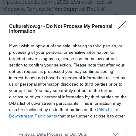
Πρωτεύουσα Ευρώπης 2023, Ελληνικό Παιδικό
Μουσείο, Εφημερίδα “Αποδημητικά Πουλιά”,
Θεσσαλικό Θέατρο, Ίδρυμα Αικατερίνης Λασκαρίδη,
Καλλιτεχνικό Δίκτυο Παραστατικών Τεχνών
CultureNow.gr -
Do Not Process My Personal
Κινητήρας, Κέντρο Νέων Ηπείρου, Κινηματογραφική
Information
Λέσχη Χίου, Κοινωνικό ΕΚΑΒ, Κυριακάτικο Σχολείο
Μεταναστών Πειραιά, Μέλισσα: Δίκτυο Μεταναστριών
If you wish to opt-out of the sale, sharing to third parties, or
στην Ελλάδα, ΜΚΟ ΑΜΑΚΑ, ΜΚΟ METAδραση, Μουσείο
processing of your personal or sensitive information for
targeted advertising by us, please use the below opt-out
Αργυροτεχνίας, Μουσείο Κούκλας, Μουσείο Τσιτσάνη,
section to confirm your selection. Please note that after your
Μουσικό Σχολείο Χίου, Μουσικό Φεστιβάλ Χίου,
opt-out request is processed you may continue seeing
Μουσικό σχήμα Alenti’, Μπιενάλε Δυτικών Βαλκανίων
interest-based ads based on personal information utilized by
(BOWB), Ομάδα Κουκλοθεάτρου “Αντράλα”, Ομάδα
us or personal information disclosed to third parties prior to
Grasshopper Youth, Παιδικά Χωριά SOS Ελλάδος,
your opt-out. You may separately opt-out of the further
Πανελλήνιο Δίκτυο για το Θέατρο στην Εκπαίδευση,
disclosure of your personal information by third parties on the
Πανεπιστήμιο Θεσσαλίας -Παιδαγωγικό Τμήμα
IAB’s list of downstream participants. This information may
also be disclosed by us to third parties on the
IAB’s List of
Προσχολικής Εκπαίδευσης, Πνευματικό Κέντρο Δήμου
Downstream Participants
that may further disclose it to other
Ιωαννιτών, Πολυφωνικό Σύνολο Anassa, Πράσσειν
third parties.
Άλογα, Πρόγραμμα «Κι αν ήσουν εσύ» – Πανελλήνιο
Δίκτυο για το Θέατρο στην Εκπαίδευση σε συνεργασία
Personal Data Processing Opt Outs