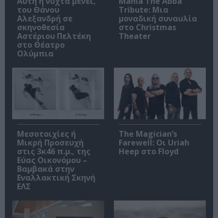
Αυτή η νύχτα μένει,
Mania The Abba
του Θάνου
Tribute: Μια
Αλεξανδρή σε
μοναδική συναυλία
σκηνοθεσία
στο Christmas
Αστέριου Πελτέκη
Theater
στο Θέατρο
Ολύμπια
Μεσοτοιχίες ή
The Magician’s
Μικρή Προσευχή
Farewell: Οι Uriah
στις 3κ46 π.μ., της
Heep στο Floyd
Εύας Οικονόμου –
Βαμβακά στην
Εναλλακτική Σκηνή
ΕΛΣ