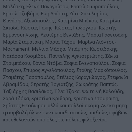
Μολέσκη, Ελένη Παναγιώτου, Ερατώ Σιωροπούλου,
Ερατώ Τζαβάρα, Εύη Αρέστη, Ζέτα Σακελαρίου,
Θανάσης Αξενόπουλος , Κατερίνα Μπέκου, Κατερίνα
Σκιαδά, Κώστας Γάκης, Κώστας Γιαξόγλου, Κωστής
Εμμανουηλίδης, Λευτέρης Βενιάδης, Μαρία Γαδετσάκη,
Μαρία Σταματάκη, Μαρία Τάχου, Μαρίνα Λιόντου-
Μochament, Μελίνα Μάσχα, Μπάμπης Κωστιδάκης,
Νατάσσα Κοσμίδου, Παντελής Αγκιστριώτης, Σάνια
Στριμπάκου, Σόνια Ντόβα, Σοφία Βγενοπούλου, Σοφία
Πάσχου, Σπύρος Αγγελόπουλος, Στάθης Μαρκόπουλος,
Σταμάτης Πασόπουλος, Στέλιος Καραγιώργος, Στεφανία
Αβραμίδου, Στρατής Βογιατζής, Σωκράτης Παππάς,
Ταξιάρχης Βασιλάκος, Τίνα Τζόκα, Φωτεινή Καλούδη,
Χαρά Τζόκα, Χριστίνα Κρίθαρη, Χριστίνα Στουραϊτη,
Χρίστος Θεοδώρου αλλά και πολλοί ακόμη. Ανεκτίμητη
η συμβολή όλων των εκπαιδευτικών, παιδιών, εφήβων
και εθελοντών από όλες τις πόλεις φιλοξενίας.