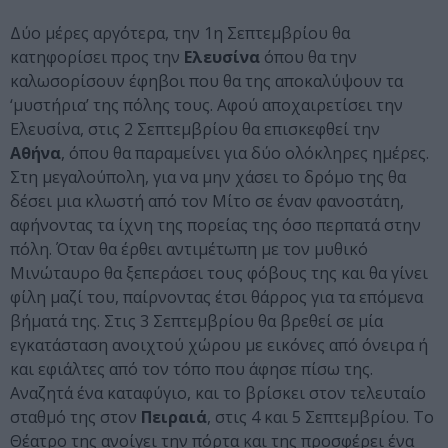
Δύο μέρες αργότερα, την 1η Σεπτεμβρίου θα
κατηφορίσει προς την
Ελευσίνα
όπου θα την
καλωσορίσουν έφηβοι που θα της αποκαλύψουν τα
‘μυστήρια’ της πόλης τους. Αφού αποχαιρετίσει την
Ελευσίνα, στις 2 Σεπτεμβρίου θα επισκεφθεί την
Αθήνα
, όπου θα παραμείνει για δύο ολόκληρες ημέρες.
Στη μεγαλούπολη, για να μην χάσει το δρόμο της θα
δέσει μια κλωστή από τον Μίτο σε έναν φανοστάτη,
αφήνοντας τα ίχνη της πορείας της όσο περπατά στην
πόλη. Όταν θα έρθει αντιμέτωπη με τον μυθικό
Μινώταυρο θα ξεπεράσει τους φόβους της και θα γίνει
φίλη μαζί του, παίρνοντας έτσι θάρρος για τα επόμενα
βήματά της. Στις 3 Σεπτεμβρίου θα βρεθεί σε μία
εγκατάσταση ανοιχτού χώρου με εικόνες από όνειρα ή
και εφιάλτες από τον τόπο που άφησε πίσω της.
Αναζητά ένα καταφύγιο, και το βρίσκει στον τελευταίο
σταθμό της στον
Πειραιά
, στις 4 και 5 Σεπτεμβρίου. Το
Θέατρο της ανοίγει την πόρτα και της προσφέρει ένα