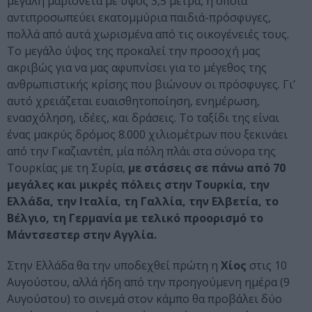
μεγάλη μαριονέτα με ύψος 3,5 μέτρα, η οποία
αντιπροσωπεύει εκατομμύρια παιδιά-πρόσφυγες,
πολλά από αυτά χωρισμένα από τις οικογένειές τους.
Το μεγάλο ύψος της προκαλεί την προσοχή μας
ακριβώς για να μας αφυπνίσει για το μέγεθος της
ανθρωπιστικής κρίσης που βιώνουν οι πρόσφυγες. Γι’
αυτό χρειάζεται ευαισθητοποίηση, ενημέρωση,
ενασχόληση, ιδέες, και δράσεις. Το ταξίδι της είναι
ένας μακρύς δρόμος 8.000 χιλιομέτρων που ξεκινάει
από την Γκαζιαντέπ, μία πόλη πλάι στα σύνορα της
Τουρκίας με τη Συρία,
με στάσεις σε πάνω από 70
μεγάλες και μικρές πόλεις στην Τουρκία, την
Ελλάδα, την Ιταλία, τη Γαλλία, την Ελβετία, το
Βέλγιο, τη Γερμανία με τελικό προορισμό το
Μάντσεστερ στην Αγγλία.
Στην Ελλάδα θα την υποδεχθεί πρώτη η
Χίος
στις 10
Αυγούστου, αλλά ήδη από την προηγούμενη ημέρα (9
Αυγούστου) το σινεμά στον κάμπο θα προβάλει δύο