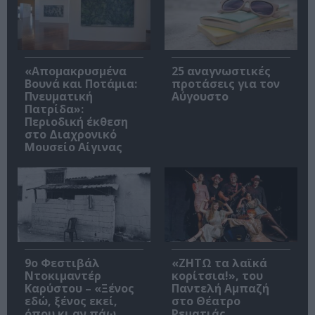
«Απομακρυσμένα
25 αναγνωστικές
Βουνά και Ποτάμια:
προτάσεις για τον
Πνευματική
Αύγουστο
Πατρίδα»:
Περιοδική έκθεση
στο Διαχρονικό
Μουσείο Αίγινας
9ο Φεστιβάλ
«ΖΗΤΩ τα λαϊκά
Ντοκιμαντέρ
κορίτσια!», του
Καρύστου – «Ξένος
Παντελή Αμπαζή
εδώ, ξένος εκεί,
στο Θέατρο
όπου κι αν πάω
Ρεματιάς