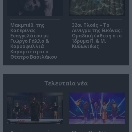
Μακμπέθ, της
32οι Πλοές – Το
Κατερίνας
Αίνιγμα της Εικόνας:
Ευαγγελάτου με
Ομαδική έκθεση στο
Γιώργο Γάλλο &
Ίδρυμα Π. & Μ.
Καρυοφυλλιά
Κυδωνιέως
Καραμπέτη στο
Θέατρο Βασιλάκου
Τελευταία νέα