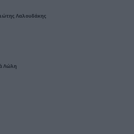
γιώτης Λαλουδάκης
ά Λώλη