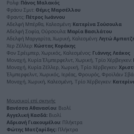
Ρολφ:
Πάνος Μαλακός
Φράου Σμιτ:
Θέμις Μαρσέλλου
Φραντς:
Πέτρος Ιωάννου
Αδελφή Μπέρθα, Καλεσμένη:
Κατερίνα Σούσουλα
Αδελφή Σοφία, Ούρσουλα:
Μαρία Βασιλάτου
Αδελφή Μαργαρίτα, Χωρική, Καλεσμένη:
Λητώ Αμπατζ
Χερ Ζέλλερ:
Κώστας Κοράκης
Φον Σρέιμπερ, Χωρικός, Καλεσμένος:
Γιάννης Λεάκος
Μοναχή, Κυρία Έλμπερφελντ, Χωρική, Τρίο Χέρβεγκεν:
Μοναχή, Κυρία Ζέλλερ, Χωρική, Τρίο Χέρβεγκεν:
Χριστ
Έλμπερφελντ, Χωρικός, Ιερέας, Φρουρός, Φροϊλάιν Σβά
Μοναχή, Χωρική, Καλεσμένη, Τρίο Χέρβεγκεν:
Κατερίν
Μουσικοί επί σκηνής
Βανέσσα Αθανασίου
: Βιολί
Αγγελική Κασδά:
Βιολί
Αδριανή Γιακουμέλου
: Πλήκτρα
Φώτης Ματζαρίδης:
Πλήκτρα