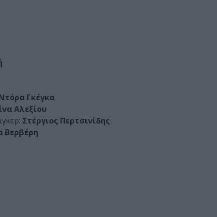
ή
Ντόρα Γκέγκα
ίνα Αλεξίου
ιγκερ:
Στέργιος Περτσινίδης
α Βερβέρη