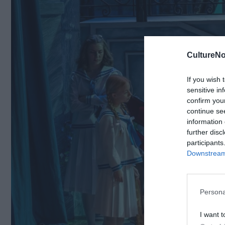
CultureNo
If you wish 
sensitive in
confirm you
continue se
information 
further disc
participants
Downstream 
Persona
I want t