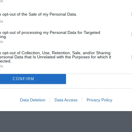
In
o opt-out of the Sale of my Personal Data.
In
to opt-out of processing my Personal Data for Targeted
ing.
In
λλου
o opt-out of Collection, Use, Retention, Sale, and/or Sharing
στωρ
ersonal Data that Is Unrelated with the Purposes for which it
lected.
ς Γουάστωρ
In
CONFIRM
ς
Δάλλας
Data Deletion
Data Access
Privacy Policy