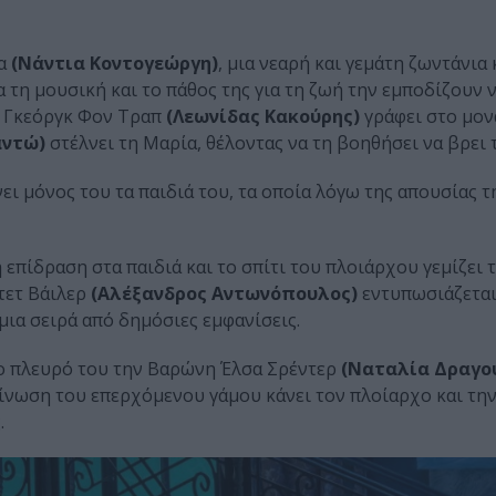
α
(Νάντια Κοντογεώργη)
, μια νεαρή και γεμάτη ζωντάνια
α τη μουσική και το πάθος της για τη ζωή την εμποδίζουν 
ς Γκεόργκ Φον Τραπ
(Λεωνίδας Κακούρης)
γράφει στο μον
ντώ)
στέλνει τη Μαρία, θέλοντας να τη βοηθήσει να βρει 
ει μόνος του τα παιδιά του, τα οποία λόγω της απουσίας τ
επίδραση στα παιδιά και το σπίτι του πλοιάρχου γεμίζει 
τετ Βάιλερ
(Αλέξανδρος Αντωνόπουλος)
εντυπωσιάζεται
μια σειρά από δημόσιες εμφανίσεις.
το πλευρό του την Βαρώνη Έλσα Σρέντερ
(Ναταλία Δραγο
οίνωση του επερχόμενου γάμου κάνει τον πλοίαρχο και τη
.