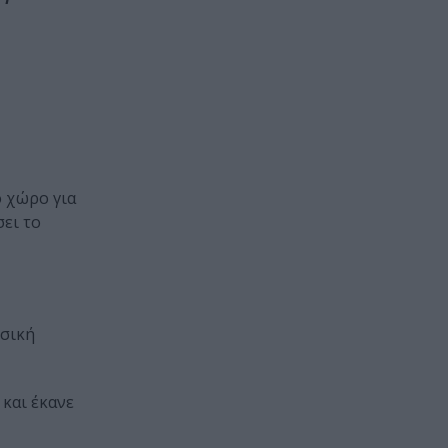
ο χώρο για
ει το
υσική
 και έκανε