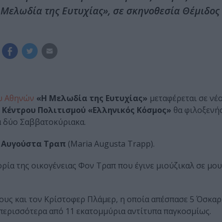
Μελωδία της Ευτυχίας», σε σκηνοθεσία Θέμιδος
υ Αθηνών
«Η Μελωδία της Ευτυχίας»
μεταφέρεται σε νέ
Κέντρου Πολιτισμού «Ελληνικός Κόσμος»
θα φιλοξενήσ
α δύο Σαββατοκύριακα.
 Αυγούστα Τραπ
(Maria Augusta Trapp).
ρία της οικογένειας Φον Τραπ που έγινε μιούζικαλ σε μο
ριους και τον Κρίστοφερ Πλάμερ, η οποία απέσπασε 5 Όσκαρ
περισσότερα από 11 εκατομμύρια αντίτυπα παγκοσμίως.