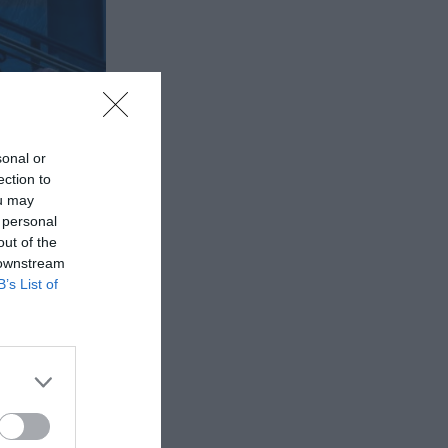
sonal or
ection to
ou may
 personal
out of the
 downstream
B’s List of