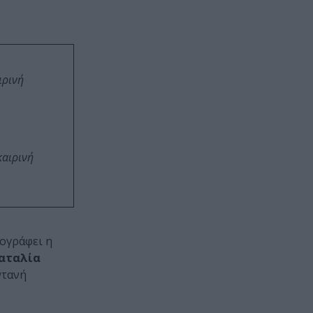
ιρινή
καιρινή
πογράφει η
αταλία
ντανή