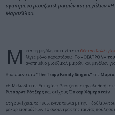
αγαπημένο μιούζικαλ μικρών και μεγάλων «Η 
Μαρσέλλου.
Μ
ετά τη μεγάλη επιτυχία στο
Θέατρο Κολλεγίο
λίγες μόνο παραστάσεις. Το
«ΘΕΑΤΡΟΝ» του 
αγαπημένο μιούζικαλ μικρών και μεγάλων γι
Βασισμένο στο “
The Trapp Family Singers”
της
Μαρία
«Η Μελωδία της Ευτυχίας» βασίζεται στην αληθινή ιστο
Ρίτσαρντ Ρότζερς
και στίχους
Όσκαρ Χάμερσταϊν
.
Στη συνέχεια, το 1965, έγινε ταινία με την Τζούλι Άντ
ρεκόρ εισπράξεων. Το σάουντρακ της ταινίας πούλησε 