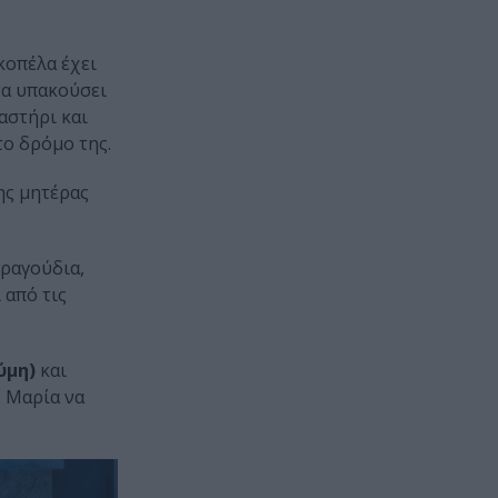
 κοπέλα έχει
να υπακούσει
αστήρι και
το δρόμο της.
ης μητέρας
τραγούδια,
 από τις
ύμη)
και
ν Μαρία να