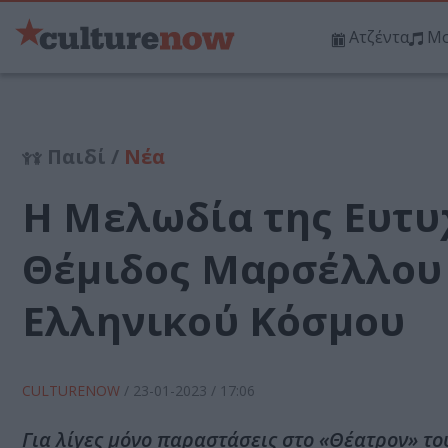
Ατζέντα
Μο
Παιδί /
Νέα
Η Μελωδία της Ευτυ
Θέμιδος Μαρσέλλου 
Ελληνικού Κόσμου
CULTURENOW
/
23-01-2023
/ 17:06
Για λίγες μόνο παραστάσεις στο «Θέατρον» το