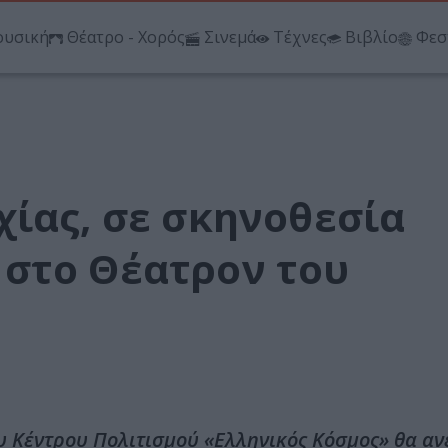
υσική
Θέατρο - Χορός
Σινεμά
Τέχνες
Βιβλίο
Φεσ
χίας, σε σκηνοθεσία
στο Θέατρον του
υ Κέντρου Πολιτισμού «Ελληνικός Κόσμος» θα αν