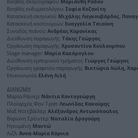
Βοηθός σκηνογράφου:
Μαριάνθη Ράδου
Βοηθός ενδυματολόγου:
Σοφία Κοζανίτη
Κατασκευή σκηνικού:
Μιχάλης Λαγκουβάρδος, Πανα
Κατασκευή κοστουμιών:
Ευαγγελία Τσιούνη
Συνοδός πιάνου:
Ανδρέας Καρανίκας
Διεύθυνση παραγωγής:
Τάκης Γεώργας
Οργάνωση παραγωγής:
Χρυσαντίνα Κούλουμπου
Stage manager:
Μαρία Κακάρογλου
Διεύθυνση εμπορικού τμήματος:
Γιώργος Γεώργας
Οργάνωση γραφείου παραγωγής:
Βικτώρια Λώλη, Χαρ
Επικοινωνία:
Ελένη Λιλή
ΔΙΑΝΟΜΗ
Μαρία Ράινερ:
Νάντια Κοντογεώργη
Πλοίαρχος Φον Τραπ:
Λεωνίδας Κακούρης
Μαξ Ντετβάιλερ:
Αλέξανδρος Αντωνόπουλος
Βαρώνη Σρέιντερ:
Ναταλία Δραγούμη
Ηγουμένη:
Μαντώ
Λιζλ:
Άννα-Μαρία Κόρνια