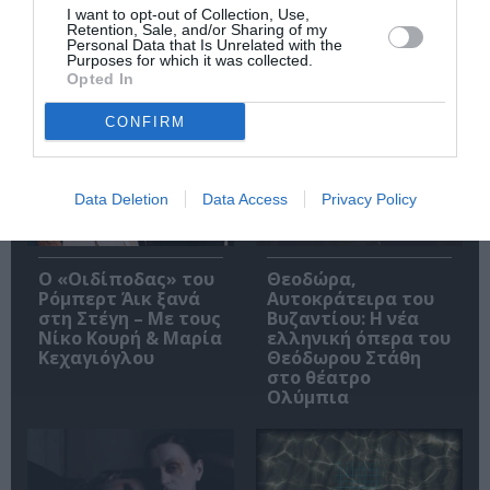
I want to opt-out of Collection, Use,
Retention, Sale, and/or Sharing of my
Personal Data that Is Unrelated with the
Purposes for which it was collected.
Opted In
Δημοφιλή Άρθρα
CONFIRM
Data Deletion
Data Access
Privacy Policy
O «Οιδίποδας» του
Θεοδώρα,
Ρόμπερτ Άικ ξανά
Αυτοκράτειρα του
στη Στέγη – Με τους
Βυζαντίου: Η νέα
Νίκο Κουρή & Μαρία
ελληνική όπερα του
Κεχαγιόγλου
Θεόδωρου Στάθη
στο θέατρο
Ολύμπια