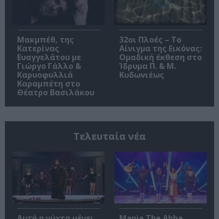
Μακμπέθ, της
32οι Πλοές – Το
Κατερίνας
Αίνιγμα της Εικόνας:
Ευαγγελάτου με
Ομαδική έκθεση στο
Γιώργο Γάλλο &
Ίδρυμα Π. & Μ.
Καρυοφυλλιά
Κυδωνιέως
Καραμπέτη στο
Θέατρο Βασιλάκου
Τελευταία νέα
Αυτή η νύχτα μένει,
Mania The Abba