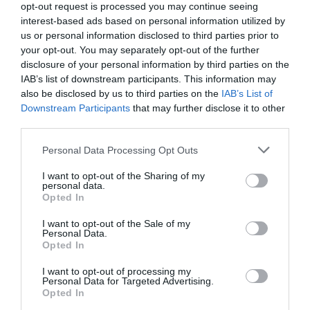
opt-out request is processed you may continue seeing
interest-based ads based on personal information utilized by
us or personal information disclosed to third parties prior to
your opt-out. You may separately opt-out of the further
disclosure of your personal information by third parties on the
Mania The Abba
The Magician’s
IAB’s list of downstream participants. This information may
Tribute: Μια
Farewell: Οι Uriah
also be disclosed by us to third parties on the
IAB’s List of
μοναδική συναυλία
Heep στο Floyd
Downstream Participants
that may further disclose it to other
στο Christmas
third parties.
Theater
Personal Data Processing Opt Outs
I want to opt-out of the Sharing of my
personal data.
Opted In
I want to opt-out of the Sale of my
Personal Data.
Οι Arab Strap στο
Τα τραγούδια μας:
Opted In
Gazarte Ground
Ευανθία
Stage
Ρεμπούτσικα και
I want to opt-out of processing my
Άρης Δαβαράκης
Personal Data for Targeted Advertising.
στην Πάρο
Opted In