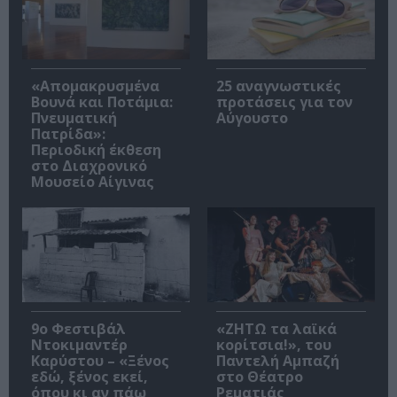
«Απομακρυσμένα
25 αναγνωστικές
Βουνά και Ποτάμια:
προτάσεις για τον
Πνευματική
Αύγουστο
Πατρίδα»:
Περιοδική έκθεση
στο Διαχρονικό
Μουσείο Αίγινας
9ο Φεστιβάλ
«ΖΗΤΩ τα λαϊκά
Ντοκιμαντέρ
κορίτσια!», του
Καρύστου – «Ξένος
Παντελή Αμπαζή
εδώ, ξένος εκεί,
στο Θέατρο
όπου κι αν πάω
Ρεματιάς