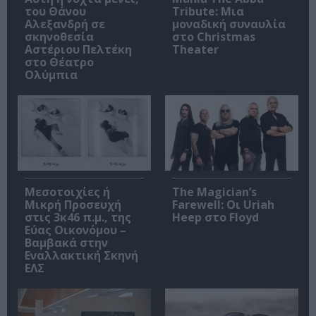
του Θάνου
Tribute: Μια
Αλεξανδρή σε
μοναδική συναυλία
σκηνοθεσία
στο Christmas
Αστέριου Πελτέκη
Theater
στο Θέατρο
Ολύμπια
Μεσοτοιχίες ή
The Magician’s
Μικρή Προσευχή
Farewell: Οι Uriah
στις 3κ46 π.μ., της
Heep στο Floyd
Εύας Οικονόμου –
Βαμβακά στην
Εναλλακτική Σκηνή
ΕΛΣ