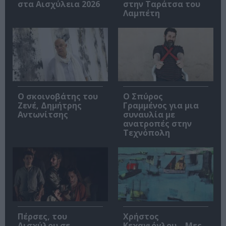
στα Αισχύλεια 2026
στην Ταράτσα του
Λαμπέτη
Ο σκοινοβάτης του
Ο Σπύρος
Ζενέ, Δημήτρης
Γραμμένος για μια
Αντωνίτσης
συναυλία με
ανατροπές στην
Τεχνόπολη
Πέρσες, του
Χρήστος
Αισχύλου σε
Κεχαγιόγλου – Μες