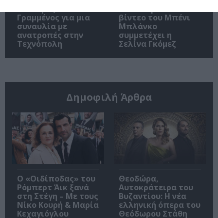
Ο Σπύρος
Στο νέο μουσικό
Γραμμένος για μια
βίντεο του Μπένι
συναυλία με
Μπλάνκο
ανατροπές στην
συμμετέχει η
Τεχνόπολη
Σελίνα Γκόμεζ
Δημοφιλή Άρθρα
O «Οιδίποδας» του
Θεοδώρα,
Ρόμπερτ Άικ ξανά
Αυτοκράτειρα του
στη Στέγη – Με τους
Βυζαντίου: Η νέα
Νίκο Κουρή & Μαρία
ελληνική όπερα του
Κεχαγιόγλου
Θεόδωρου Στάθη