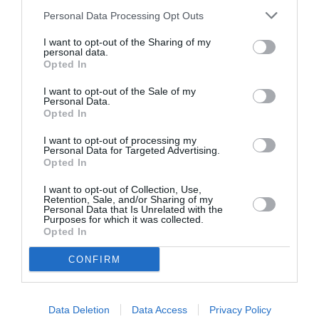
Σχετικά Άρθρα
Personal Data Processing Opt Outs
I want to opt-out of the Sharing of my
personal data.
Opted In
I want to opt-out of the Sale of my
Personal Data.
Opted In
Το “The Beatles
Τα ντουέτα του
I want to opt-out of processing my
Symphonic Fantasy”
ελληνικού
Personal Data for Targeted Advertising.
έρχεται στην
κινηματογράφου:
Opted In
Ελλάδα με την
Μιρέλα Πάχου &
Κρατική Ορχήστρα
Αδάμ Τσαρούχης
I want to opt-out of Collection, Use,
Αθηνών
στην Ταράτσα του
Retention, Sale, and/or Sharing of my
Personal Data that Is Unrelated with the
Λαμπέτη
Purposes for which it was collected.
Opted In
CONFIRM
Data Deletion
Data Access
Privacy Policy