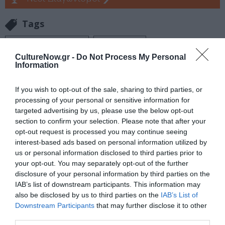
Tags
JAZZ - BLUES - ETHNIC
ΡΟΣ ΝΤΕΙΛΙ
CultureNow.gr -
Do Not Process My Personal
ΣΥΝΑΥΛΙΕΣ 2025
Information
Newsletter
If you wish to opt-out of the sale, sharing to third parties, or
processing of your personal or sensitive information for
Κάθε βδομάδα στο e-mail σας τα τελευταία νέα για
targeted advertising by us, please use the below opt-out
την Τέχνη και τον Πολιτισμό!
section to confirm your selection. Please note that after your
opt-out request is processed you may continue seeing
interest-based ads based on personal information utilized by
us or personal information disclosed to third parties prior to
your opt-out. You may separately opt-out of the further
disclosure of your personal information by third parties on the
Ακολουθήστε το Culturenow.gr
IAB’s list of downstream participants. This information may
also be disclosed by us to third parties on the
IAB’s List of
Downstream Participants
that may further disclose it to other
third parties.