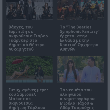
Βάκχες, του
Το “The Beatles
Ευριπίδη σε
Symphonic Fantasy”
σκηνοθεσία Γιάβορ
έρχεται στην
Γκάρντεφ στο
Ελλάδα με την
Δημοτικό Θέατρο
Κρατική Ορχήστρα
Λυκαβηττού
Αθηνών
Ευτυχισμένες μέρες,
Τα ντουέτα του
του Σάμιουελ
ελληνικού
Μπέκετ σε
κινηματογράφου:
σκηνοθεσία
Μιρέλα Πάχου &
Δημήτρη Τάρλοου
Αδάμ Τσαρούχης