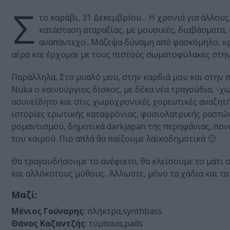
Σ
το καράβι, 31 Δεκεμβρίου… Η χρονιά για άλλους 
κατάσταση αταραξίας, με μουσικές, διαβάσματα, 
αναπάντεχο.. Μάζεψα δύναμη από φασκόμηλο, κρα
αέρα και έρχομαι με τους πιστούς σωματοφύλακες στην
Παράλληλα, Στο μυαλό μου, στην καρδιά μου και στην 
Νuka o καινούργιος δίσκος, με δέκα νέα τραγούδια, -
ασυνείδητο και στις χωροχρονικές χορευτικές αναζητήσε
ιστορίες ερωτικής καταφρόνιας, φυσιολατρικής ραστώ
ρομαντισμού, δημοτικά darkjapan της περηφάνιας, πο
του καιρού. Πιο απλά θα παίξουμε λαϊκοδημοτικά 🙂
Θα τραγουδήσουμε το ανέφικτο, θα κλείσουμε το μάτι
και αλλόκοτους μύθους.. Άλλωστε, μόνο τα χάδια και τα 
Μαζί:
Μένιος Γούναρης
: πλήκτρα,synthbass
Θάνος Καζαντζής
: τύμπανα,pads