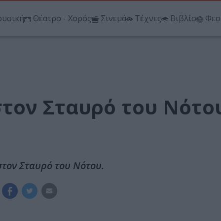
υσική
Θέατρο - Χορός
Σινεμά
Τέχνες
Βιβλίο
Φεσ
τον Σταυρό του Νότο
τον Σταυρό του Νότου.