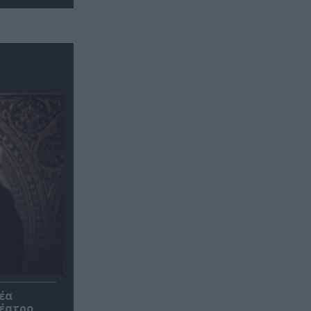
έα
θέατρο