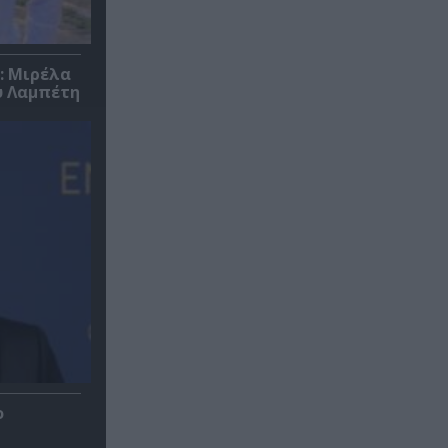
: Μιρέλα
υ Λαμπέτη
ο