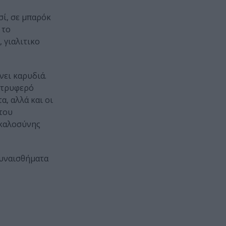
σί, σε μπαρόκ
 το
 γιαλιτικο
νει καρυδιά.
ο τρυφερό
α, αλλά και οι
του
 καλοσύνης
συναισθήματα