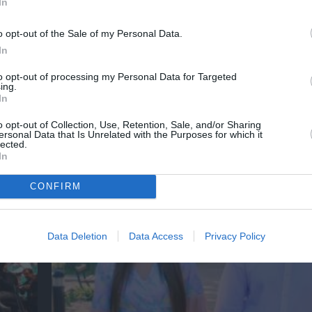
In
o opt-out of the Sale of my Personal Data.
In
λουθήστε το Culturenow.gr
to opt-out of processing my Personal Data for Targeted
ing.
In
o opt-out of Collection, Use, Retention, Sale, and/or Sharing
χετικά Άρθρα
ersonal Data that Is Unrelated with the Purposes for which it
lected.
In
CONFIRM
Data Deletion
Data Access
Privacy Policy