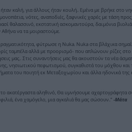
ήταν καλή, για άλλους ήταν κουλή.. Εμένα με βρήκε στο νη
μονοπάτια, νότες, αναποδιές, ξαφνικές χαρές με τάση προς
σί θαλασσινό, εκστατική ασκομαντούρα, δαιμόνια βιολιά,
 Αθήνα να τα μοιραστούμε.
πραγματικότητα, φύτρωσε η Νuka. Nuka στα βλάχικα σημαί
χωρίς ταμπέλα αλλά με προορισμό- που απλώνουν ρίζες στ
ις μας.. Στις συναντήσεις μας θα ακουστούν τα νέα άσματ
νης, νησιωτικού πεφωτισμού, συγκαθιστά του μόχθου και 
νήματα του ποιητή εκ Μεταξοχωρίου και άλλα ηδονικά της
 στο ακατέργαστα αληθινό, Θα υμνήσουμε αχαρτογράφητα 
φιλιά, ένα χαμόγελο, μια αγκαλιά θα μας σώσουν..”
-Μάτα