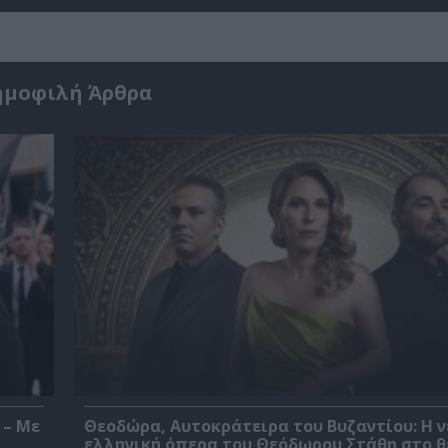
ημοφιλή Άρθρα
 – Με
Θεοδώρα, Αυτοκράτειρα του Βυζαντίου: Η ν
ελληνική όπερα του Θεόδωρου Στάθη στο 