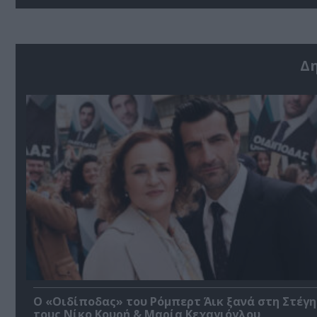
Δ
O «Οιδίποδας» του Ρόμπερτ Άικ ξανά στη Στέγη
τους Νίκο Κουρή & Μαρία Κεχαγιόγλου