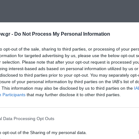
w.gr -
Do Not Process My Personal Information
μάθετε πρώτοι όλες τις ειδήσεις
to opt-out of the sale, sharing to third parties, or processing of your per
formation for targeted advertising by us, please use the below opt-out s
r selection. Please note that after your opt-out request is processed y
ολιτισμό στο
Culturenow.gr
eing interest-based ads based on personal information utilized by us or
disclosed to third parties prior to your opt-out. You may separately opt-
r
Δες
losure of your personal information by third parties on the IAB’s list of
. This information may also be disclosed by us to third parties on the
IA
Participants
that may further disclose it to other third parties.
ΣΥΝΑΥΛΙΕΣ 2019
l Data Processing Opt Outs
o opt-out of the Sharing of my personal data.
νη και τον Πολιτισμό!