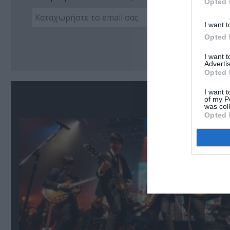
Opted 
I want t
Opted 
Ακο
I want 
Advertis
Opted 
I want t
Σ
of my P
was col
Opted 