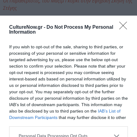
Οι Παραθεριστές, του Μαξίμ Γκόρκι στην Εφηβική Σκηνή της
Στέγης
CultureNow.gr -
Do Not Process My Personal
Information
If you wish to opt-out of the sale, sharing to third parties, or
processing of your personal or sensitive information for
targeted advertising by us, please use the below opt-out
section to confirm your selection. Please note that after your
opt-out request is processed you may continue seeing
interest-based ads based on personal information utilized by
us or personal information disclosed to third parties prior to
your opt-out. You may separately opt-out of the further
disclosure of your personal information by third parties on the
IAB’s list of downstream participants. This information may
Ακολουθήστε το Culturenow.gr στο
Google News
και
also be disclosed by us to third parties on the
IAB’s List of
μάθετε πρώτοι όλες τις ειδήσεις
Downstream Participants
that may further disclose it to other
third parties.
Δείτε όλα τα
τελευταία νέα
για την Τέχνη και τον
Personal Data Processing Opt Outs