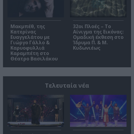
Μακμπέθ, της
32οι Πλοές – Το
Κατερίνας
Αίνιγμα της Εικόνας:
Ευαγγελάτου με
Ομαδική έκθεση στο
Γιώργο Γάλλο &
Ίδρυμα Π. & Μ.
Καρυοφυλλιά
Κυδωνιέως
Καραμπέτη στο
Θέατρο Βασιλάκου
Τελευταία νέα