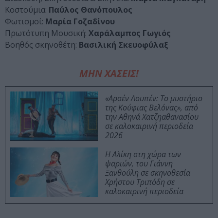
Κοστούμια:
Παύλος Θανόπουλος
Φωτισμοί:
Μαρία Γοζαδίνου
Πρωτότυπη Μουσική:
Χαράλαμπος Γωγιός
Βοηθός σκηνοθέτη:
Βασιλική Σκευοφύλαξ
ΜΗΝ ΧΑΣΕΙΣ!
«Αρσέν Λουπέν: Το μυστήριο
της Κούφιας Βελόνας», από
την Αθηνά Χατζηαθανασίου
σε καλοκαιρινή περιοδεία
2026
Η Αλίκη στη χώρα των
ψαριών, του Γιάννη
Ξανθούλη σε σκηνοθεσία
Χρήστου Τριπόδη σε
καλοκαιρινή περιοδεία