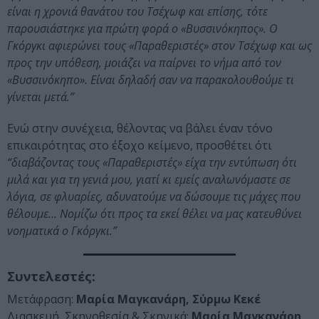
είναι η χρονιά θανάτου του Τσέχωφ και επίσης, τότε
παρουσιάστηκε για πρώτη φορά ο «Βυσσινόκηπος». Ο
Γκόργκι αφιερώνει τους «Παραθεριστές» στον Τσέχωφ και ως
προς την υπόθεση, μοιάζει να παίρνει το νήμα από τον
«Βυσσινόκηπο». Είναι δηλαδή σαν να παρακολουθούμε τι
γίνεται μετά.”
Ενώ στην συνέχεια, θέλοντας να βάλει έναν τόνο
επικαιρότητας στο έξοχο κείμενο, προσθέτει ότι
“διαβάζοντας τους «Παραθεριστές» είχα την εντύπωση ότι
μιλά και για τη γενιά μου, γιατί κι εμείς αναλωνόμαστε σε
λόγια, σε φλυαρίες, αδυνατούμε να δώσουμε τις μάχες που
θέλουμε… Νομίζω ότι προς τα εκεί θέλει να μας κατευθύνει
νοηματικά ο Γκόργκι.”
Συντελεστές:
Μετάφραση:
Μαρία Μαγκανάρη, Σύρμω Κεκέ
Διασκευή, Σκηνοθεσία & Σκηνικά:
Μαρία Μαγκανάρη