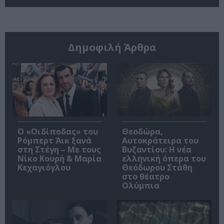
Δημοφιλή Άρθρα
O «Οιδίποδας» του
Θεοδώρα,
Ρόμπερτ Άικ ξανά
Αυτοκράτειρα του
στη Στέγη – Με τους
Βυζαντίου: Η νέα
Νίκο Κουρή & Μαρία
ελληνική όπερα του
Κεχαγιόγλου
Θεόδωρου Στάθη
στο θέατρο
Ολύμπια