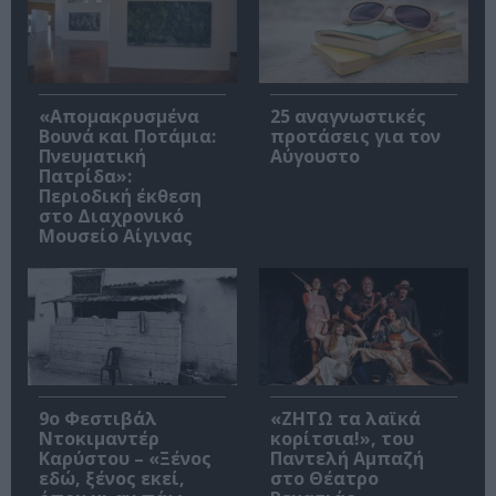
«Απομακρυσμένα
25 αναγνωστικές
Βουνά και Ποτάμια:
προτάσεις για τον
Πνευματική
Αύγουστο
Πατρίδα»:
Περιοδική έκθεση
στο Διαχρονικό
Μουσείο Αίγινας
9ο Φεστιβάλ
«ΖΗΤΩ τα λαϊκά
Ντοκιμαντέρ
κορίτσια!», του
Καρύστου – «Ξένος
Παντελή Αμπαζή
εδώ, ξένος εκεί,
στο Θέατρο