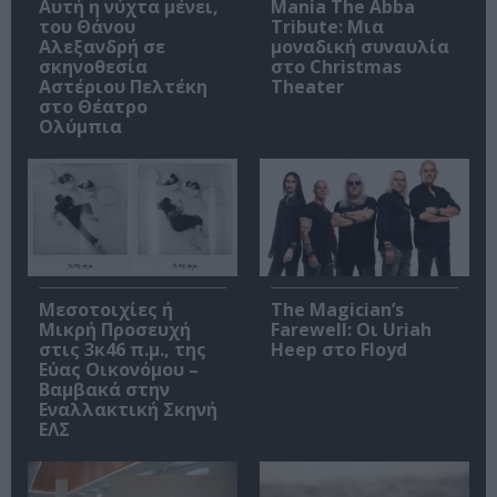
Αυτή η νύχτα μένει,
Mania The Abba
του Θάνου
Tribute: Μια
Αλεξανδρή σε
μοναδική συναυλία
σκηνοθεσία
στο Christmas
Αστέριου Πελτέκη
Theater
στο Θέατρο
Ολύμπια
Μεσοτοιχίες ή
The Magician’s
Μικρή Προσευχή
Farewell: Οι Uriah
στις 3κ46 π.μ., της
Heep στο Floyd
Εύας Οικονόμου –
Βαμβακά στην
Εναλλακτική Σκηνή
ΕΛΣ