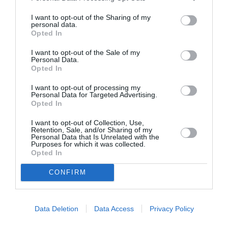
Πολιτισμό στο
Culturenow.gr
I want to opt-out of the Sharing of my
personal data.
Νέοι Διαγωνισμοί
❯
Opted In
Tags
I want to opt-out of the Sale of my
Personal Data.
Opted In
ΕΦΗΒΙΚΟ ΘΕΑΤΡΟ
ΜΑΡΙΑ ΜΑΓΚΑΝΑΡΗ
I want to opt-out of processing my
ΠΑΙΔΙΚΕΣ ΠΑΡΑΣΤΑΣΕΙΣ ΚΑΙ ΕΚΘΕΣΕΙΣ ΓΙΑ ΠΑΙΔΙΑ
Personal Data for Targeted Advertising.
Opted In
Newsletter
I want to opt-out of Collection, Use,
Retention, Sale, and/or Sharing of my
Κάθε βδομάδα στο e-mail σας τα τελευταία νέα για
Personal Data that Is Unrelated with the
την Τέχνη και τον Πολιτισμό!
Purposes for which it was collected.
Opted In
CONFIRM
Data Deletion
Data Access
Privacy Policy
Ακολουθήστε το Culturenow.gr