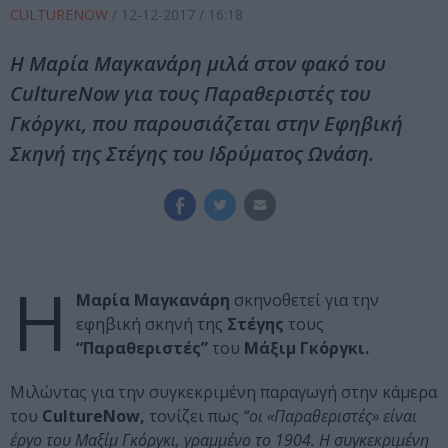
CULTURENOW
/
12-12-2017
/ 16:18
Η Μαρία Μαγκανάρη μιλά στον φακό του
CultureNow για τους Παραθεριστές του
Γκόργκι, που παρουσιάζεται στην Εφηβική
Σκηνή της Στέγης του Ιδρύματος Ωνάση.
Η
Μαρία Μαγκανάρη
σκηνοθετεί για την
εφηβική σκηνή της
Στέγης
τους
“Παραθεριστές”
του
Μάξιμ Γκόργκι.
Μιλώντας για την συγκεκριμένη παραγωγή στην κάμερα
του
CultureNow,
τονίζει πως
“οι «Παραθεριστές» είναι
έργο του Μαξίμ Γκόργκι, γραμμένο το 1904. Η συγκεκριμένη