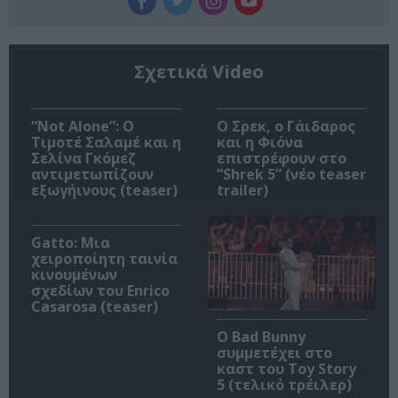
Σχετικά Video
“Not Alone”: Ο
Ο Σρεκ, ο Γάιδαρος
Τιμοτέ Σαλαμέ και η
και η Φιόνα
Σελίνα Γκόμεζ
επιστρέφουν στο
αντιμετωπίζουν
“Shrek 5” (νέο teaser
εξωγήινους (teaser)
trailer)
Gatto: Μια
χειροποίητη ταινία
κινουμένων
σχεδίων του Enrico
Casarosa (teaser)
Ο Bad Bunny
συμμετέχει στο
καστ του Toy Story
5 (τελικό τρέιλερ)