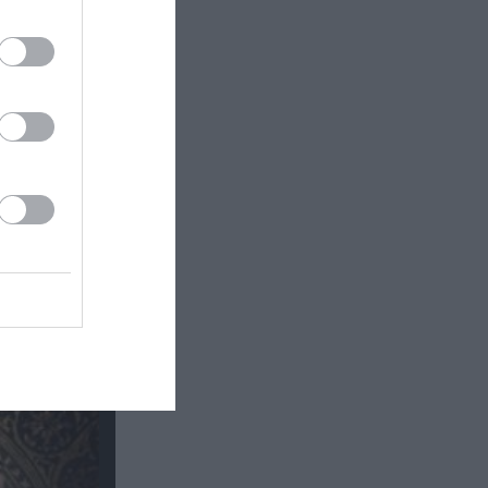
 Τζολί θα