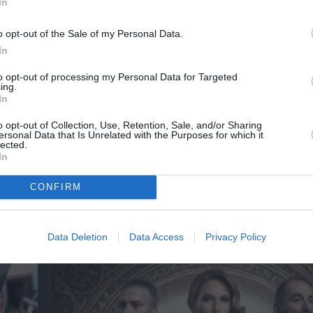
In
o opt-out of the Sale of my Personal Data.
In
to opt-out of processing my Personal Data for Targeted
ing.
In
o opt-out of Collection, Use, Retention, Sale, and/or Sharing
der-
Η νέα ταινία “Without Blood” της Αντζελίνα
ersonal Data that Is Unrelated with the Purposes for which it
κάνει πρεμιέρα τον Σεπτέμβριο
lected.
In
CONFIRM
ημοφιλή Άρθρα
Data Deletion
Data Access
Privacy Policy