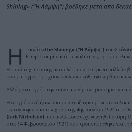
Shining» (“Η Λάμψη”) βρέθηκε μετά από δεκαε
Η
ταινία
«The Shining» (“Η Λάμψη”)
του
Στάνλε
θεωρείται μία από τις καλύτερες τρόμου όλων
Η ταινία έχει επίσης αποτελέσει αντικείμενο πολλών βι
κινηματογράφου έχουν αναλύσει κάθε σκηνή διατυπώνο
Αλλά μια στιγμή στην ταινία παρέμεινε μυστήριο για πά
Η στιγμή αυτή ήταν από τα πιο αξιομνημόνευτα τελικά
φωτογραφία από τον χορό της 4ης Ιουλίου 1921 στο Ove
(Jack Nicholson)
που απλώς δεν είχε γεννηθεί ακόμη. Ο
στις 14 Φεβρουαρίου 1921) που τροποποιήθηκε για την 