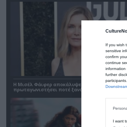
CultureNo
If you wish 
sensitive in
confirm you
continue se
information 
further disc
participants
Η Μισέλ Φάιφερ αποκάλυψε ότι δεν θέλει να
Downstream 
πρωταγωνιστήσει ποτέ ξανά σε ταινία
Persona
I want t