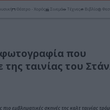
υσική
Θέατρο - Χορός
Σινεμά
Τέχνες
Βιβλίο
Φεσ
 φωτογραφία που
 της ταινίας του Στάν
 πιο εμβληματικές σκηνές της καλτ ταινίας τρό