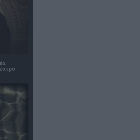
έα
θέατρο