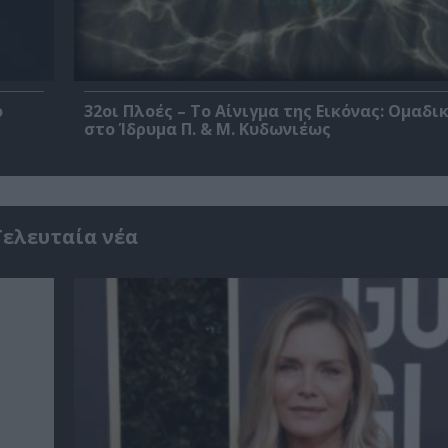
ο
32οι Πλοές – Το Αίνιγμα της Εικόνας: Ομαδι
στο Ίδρυμα Π. & Μ. Κυδωνιέως
Τελευταία νέα