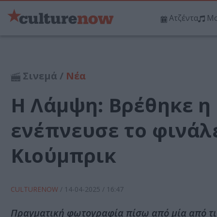
Ατζέντα
Μο
Σινεμά /
Νέα
Η Λάμψη: Βρέθηκε η
ενέπνευσε το φινάλε
Κιούμπρικ
CULTURENOW
/
14-04-2025
/ 16:47
Πραγματική φωτογραφία πίσω από μία από τις