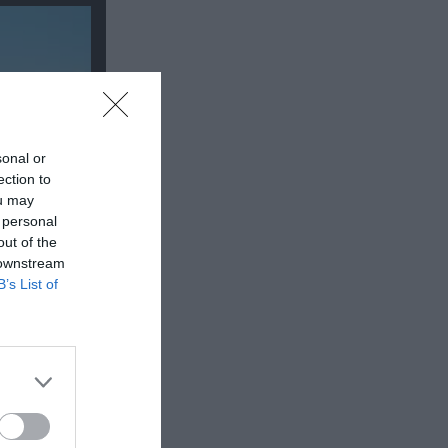
sonal or
ection to
ou may
 personal
out of the
 downstream
B’s List of
Δημοτικό