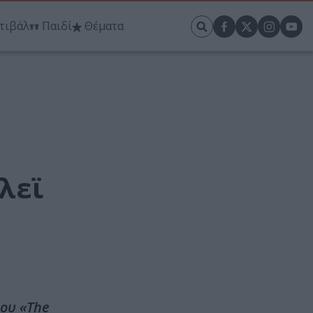
τιβάλ
Παιδί
Θέματα
λεϊ
μου «The