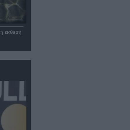
κή έκθεση