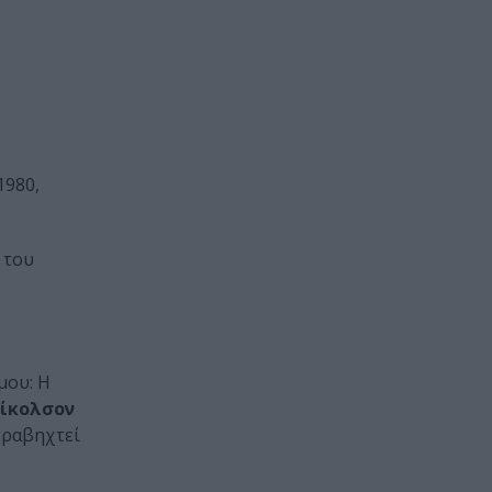
1980,
 του
μου: Η
Νίκολσον
 τραβηχτεί