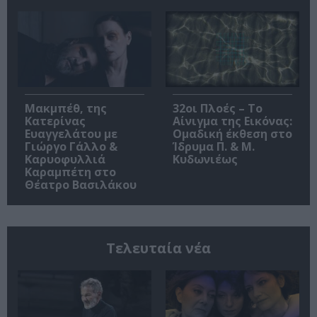
Μακμπέθ, της
32οι Πλοές – Το
Κατερίνας
Αίνιγμα της Εικόνας:
Ευαγγελάτου με
Ομαδική έκθεση στο
Γιώργο Γάλλο &
Ίδρυμα Π. & Μ.
Καρυοφυλλιά
Κυδωνιέως
Καραμπέτη στο
Θέατρο Βασιλάκου
Τελευταία νέα