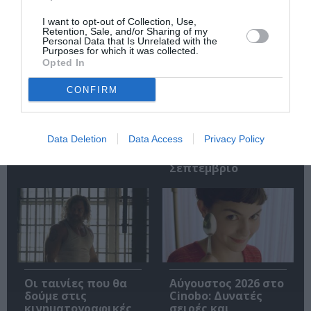
Σχετικά Άρθρα
I want to opt-out of Collection, Use,
Retention, Sale, and/or Sharing of my
Personal Data that Is Unrelated with the
Purposes for which it was collected.
Opted In
CONFIRM
Εισπράξεις πάνω
Η νέα ταινία
από 1 δισ. δολάρια
“Without Blood” της
Data Deletion
Data Access
Privacy Policy
για το “Spider-Man:
Αντζελίνα Τζολί θα
Brand New Day”
κάνει πρεμιέρα τον
Σεπτέμβριο
Οι ταινίες που θα
Αύγουστος 2026 στο
δούμε στις
Cinobo: Δυνατές
κινηματογραφικές
σειρές και