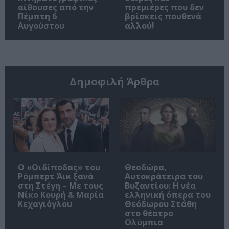
αίθουσες από την
πρεμιέρες που δεν
Πέμπτη 6
βρίσκεις πουθενά
Αυγούστου
αλλού!
Δημοφιλή Άρθρα
O «Οιδίποδας» του
Θεοδώρα,
Ρόμπερτ Άικ ξανά
Αυτοκράτειρα του
στη Στέγη – Με τους
Βυζαντίου: Η νέα
Νίκο Κουρή & Μαρία
ελληνική όπερα του
Κεχαγιόγλου
Θεόδωρου Στάθη
στο θέατρο
Ολύμπια