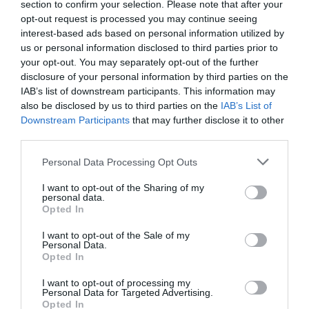
section to confirm your selection. Please note that after your
Tags
opt-out request is processed you may continue seeing
interest-based ads based on personal information utilized by
ΝΕΕΣ ΤΑΙΝΙΕΣ - ΤΑΙΝΙΕΣ ΤΗΣ ΕΒΔΟΜΑΔΑΣ
ΞΕΝΕΣ ΤΑΙΝΙΕΣ
us or personal information disclosed to third parties prior to
your opt-out. You may separately opt-out of the further
ΟΡΣΟΝ ΓΟΥΕΛΣ
ΣΙΝΕΦΙΛ
disclosure of your personal information by third parties on the
IAB’s list of downstream participants. This information may
Newsletter
also be disclosed by us to third parties on the
IAB’s List of
Downstream Participants
that may further disclose it to other
Κάθε βδομάδα στο e-mail σας τα τελευταία νέα για
third parties.
την Τέχνη και τον Πολιτισμό!
Personal Data Processing Opt Outs
I want to opt-out of the Sharing of my
personal data.
Opted In
Ακολουθήστε το Culturenow.gr
I want to opt-out of the Sale of my
Personal Data.
Opted In
I want to opt-out of processing my
Personal Data for Targeted Advertising.
Opted In