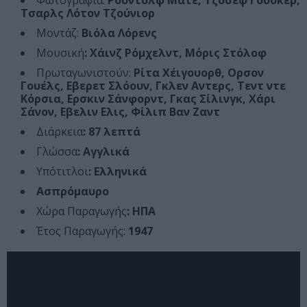
Φωτογραφία:
Ρούντολφ Ματέ, Τζόσεφ Γουόκερ,
Τσαρλς Λότον Τζούνιορ
Μοντάζ:
Βιόλα Λόρενς
Μουσική
: Χάινζ Ρόμχελντ, Μόρις Στόλοφ
Πρωταγωνιστούν:
Ρίτα Χέιγουορθ, Ορσον
Γουέλς, Εβερετ Σλόουν, Γκλεν Αντερς, Τεντ ντε
Κόρσια, Ερσκιν Σάνφορντ, Γκας Σίλινγκ, Χάρι
Σάνον, Εβελιν Ελις, Φίλιπ Βαν Ζαντ
Διάρκεια
: 87 λεπτά
Γλώσσα
: Αγγλικά
Υπότιτλοι
: Ελληνικά
Ασπρόμαυρο
Χώρα Παραγωγής
: ΗΠΑ
Έτος Παραγωγής:
1947