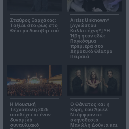
Σταύρος Ξαρχάκος:
Artist Unknown*
Ταξίδι στο φως στο
[Αγνώστου
Θέατρο Λυκαβηττού
Καλλιτέχνη*] *Η
Ήβη ήταν εδώ:
Παγκόσμια
πρεμιέρα στο
Δημοτικό Θέατρο
Πειραιά
Η Μουσική
Ο Θάνατος και η
Τεχνόπολη 2026
Κόρη, του Άριελ
υποδέχεται έναν
Ντόρφμαν σε
δυναμικό
σκηνοθεσία
συναυλιακό
Μανώλη Δούνια και