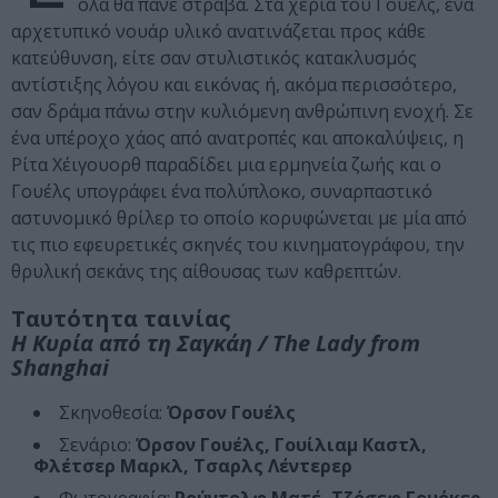
όλα θα πάνε στραβά. Στα χέρια του Γουέλς, ένα
αρχετυπικό νουάρ υλικό ανατινάζεται προς κάθε
κατεύθυνση, είτε σαν στυλιστικός κατακλυσμός
αντίστιξης λόγου και εικόνας ή, ακόμα περισσότερο,
σαν δράμα πάνω στην κυλιόμενη ανθρώπινη ενοχή. Σε
ένα υπέροχο χάος από ανατροπές και αποκαλύψεις, η
Ρίτα Χέιγουορθ παραδίδει μια ερμηνεία ζωής και ο
Γουέλς υπογράφει ένα πολύπλοκο, συναρπαστικό
αστυνομικό θρίλερ το οποίο κορυφώνεται με μία από
τις πιο εφευρετικές σκηνές του κινηματογράφου, την
θρυλική σεκάνς της αίθουσας των καθρεπτών.
Ταυτότητα ταινίας
Η Κυρία από τη Σαγκάη / The Lady from
Shanghai‎‎
Σκηνοθεσία:
Όρσον Γουέλς
Σενάριο:
Όρσον Γουέλς, Γουίλιαμ Καστλ,
Φλέτσερ Μαρκλ, Τσαρλς Λέντερερ