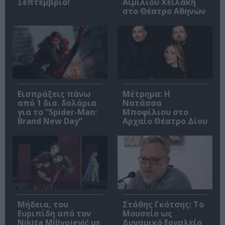
Σεπτέμβριο!
Αιμίλιου Χειλάκη
στο Θέατρο Αθηνών
Εισπράξεις πάνω
Μέτρημα: Η
από 1 δισ. δολάρια
Νατάσσα
για το “Spider-Man:
Μποφίλιου στο
Brand New Day”
Αρχαίο Θέατρο Δίου
Μήδεια, του
Στάθης Γκότσης: Το
Ευριπίδη από τον
Μουσείο ως
Nikita Milivojević με
Δυναμικό Εργαλείο