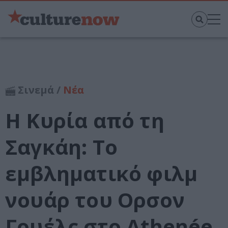
Σινεμά /
Νέα
Η Κυρία από τη
Σαγκάη: Το
εμβληματικό φιλμ
νουάρ του Ορσον
Γουέλς στο Athenée