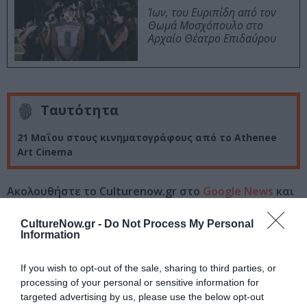
Ίων, του Ευριπίδη από τον
Θωμά Μοσχόπουλο στο
Αρχαίο Θέατρο Επιδαύρου
Ταυτότητα
21 Μαΐου στους κινηματογράφους από το Athenee
Art Cinema
Ακολουθήστε το Culturenow.gr στο
Google News
και
μάθετε πρώτοι όλες τις ειδήσεις
CultureNow.gr -
Do Not Process My Personal
Information
Δείτε όλα τα
τελευταία νέα
για την Τέχνη και τον
Πολιτισμό στο
Culturenow.gr
If you wish to opt-out of the sale, sharing to third parties, or
processing of your personal or sensitive information for
Νέοι Διαγωνισμοί
❯
targeted advertising by us, please use the below opt-out