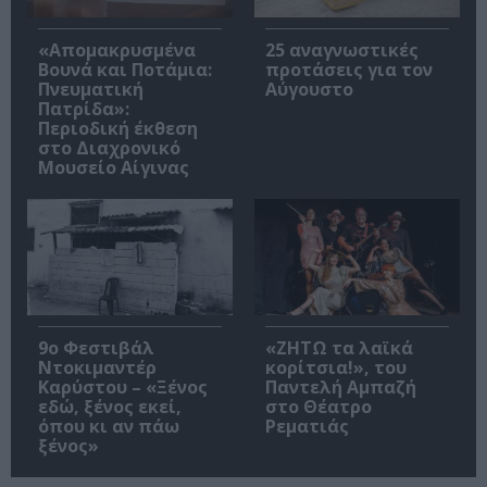
«Απομακρυσμένα
25 αναγνωστικές
Βουνά και Ποτάμια:
προτάσεις για τον
Πνευματική
Αύγουστο
Πατρίδα»:
Περιοδική έκθεση
στο Διαχρονικό
Μουσείο Αίγινας
9ο Φεστιβάλ
«ΖΗΤΩ τα λαϊκά
Ντοκιμαντέρ
κορίτσια!», του
Καρύστου – «Ξένος
Παντελή Αμπαζή
εδώ, ξένος εκεί,
στο Θέατρο
όπου κι αν πάω
Ρεματιάς
ξένος»