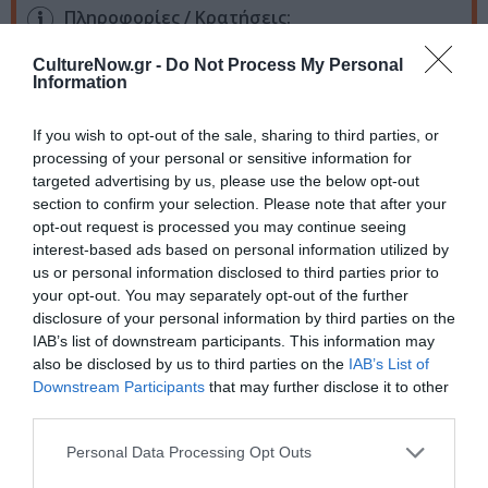
Πληροφορίες / Κρατήσεις:
koa.gr
|
dithepi.gr
CultureNow.gr -
Do Not Process My Personal
Information
Ακολουθήστε το Culturenow.gr στο
Google News
και
If you wish to opt-out of the sale, sharing to third parties, or
μάθετε πρώτοι όλες τις ειδήσεις
processing of your personal or sensitive information for
targeted advertising by us, please use the below opt-out
Δείτε όλα τα
τελευταία νέα
για την Τέχνη και τον
section to confirm your selection. Please note that after your
Πολιτισμό στο
Culturenow.gr
opt-out request is processed you may continue seeing
interest-based ads based on personal information utilized by
Νέοι Διαγωνισμοί
❯
us or personal information disclosed to third parties prior to
your opt-out. You may separately opt-out of the further
disclosure of your personal information by third parties on the
Tags
IAB’s list of downstream participants. This information may
also be disclosed by us to third parties on the
IAB’s List of
POP - ROCK - ALTERNATIVE
ΔΩΡΕΑΝ ΕΚΔΗΛΩΣΕΙΣ
Downstream Participants
that may further disclose it to other
ΕΥΡΩΠΑΪΚΗ ΓΙΟΡΤΗ ΤΗΣ ΜΟΥΣΙΚΗΣ
third parties.
ΚΑΛΟΚΑΙΡΙΝΕΣ ΣΥΝΑΥΛΙΕΣ
ΚΛΑΣΙΚΗ - ΟΠΕΡΑ
Personal Data Processing Opt Outs
ΚΡΑΤΙΚΗ ΟΡΧΗΣΤΡΑ ΑΘΗΝΩΝ
ΣΥΝΑΥΛΙΕΣ 2026