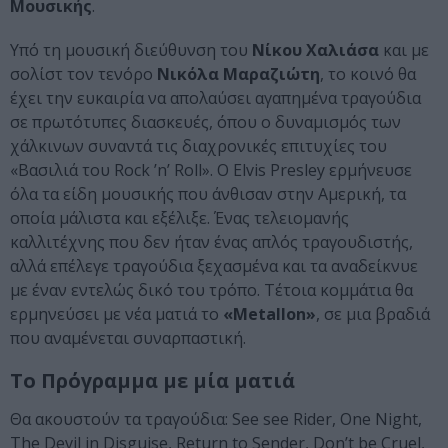
Μουσικής
.
Υπό τη μουσική διεύθυνση του
Νίκου Χαλιάσα
και με
σολίστ τον τενόρο
Νικόλα Μαραζιώτη
, το κοινό θα
έχει την ευκαιρία να απολαύσει αγαπημένα τραγούδια
σε πρωτότυπες διασκευές, όπου ο δυναμισμός των
χάλκινων συναντά τις διαχρονικές επιτυχίες του
«Βασιλιά του Rock ’n’ Roll». Ο Elvis Presley ερμήνευσε
όλα τα είδη μουσικής που άνθισαν στην Αμερική, τα
οποία μάλιστα και εξέλιξε. Ένας τελειομανής
καλλιτέχνης που δεν ήταν ένας απλός τραγουδιστής,
αλλά επέλεγε τραγούδια ξεχασμένα και τα αναδείκνυε
με έναν εντελώς δικό του τρόπο. Τέτοια κομμάτια θα
ερμηνεύσει με νέα ματιά το
«Metallon»
, σε μια βραδιά
που αναμένεται συναρπαστική.
Το Πρόγραμμα με μία ματιά
Θα ακουστούν τα τραγούδια: See see Rider, One Night,
The Devil in Disguise, Return to Sender, Don’t be Cruel,