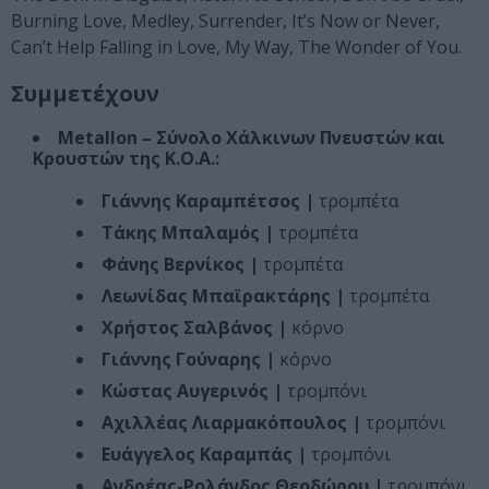
Burning Love, Medley, Surrender, It’s Now or Never,
Can’t Help Falling in Love, My Way, The Wonder of You.
Συμμετέχουν
Metallon – Σύνολο Χάλκινων Πνευστών και
Κρουστών της Κ.Ο.Α.:
Γιάννης Καραμπέτσος |
τρομπέτα
Τάκης Μπαλαμός |
τρομπέτα
Φάνης Βερνίκος |
τρομπέτα
Λεωνίδας Μπαϊρακτάρης |
τρομπέτα
Χρήστος Σαλβάνος |
κόρνο
Γιάννης Γούναρης |
κόρνο
Κώστας Αυγερινός |
τρομπόνι
Αχιλλέας Λιαρμακόπουλος |
τρομπόνι
Ευάγγελος Καραμπάς |
τρομπόνι
Ανδρέας-Ρολάνδος Θεοδώρου |
τρομπόνι