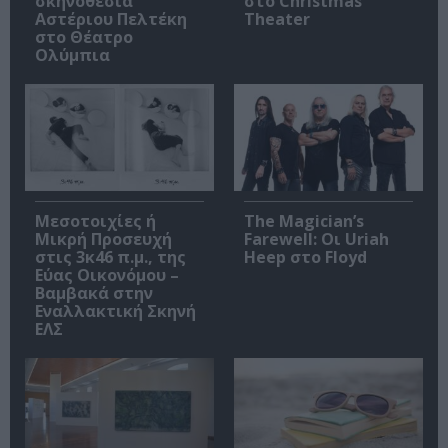
σκηνοθεσία
στο Christmas
Αστέριου Πελτέκη
Theater
στο Θέατρο
Ολύμπια
Μεσοτοιχίες ή
The Magician’s
Μικρή Προσευχή
Farewell: Οι Uriah
στις 3κ46 π.μ., της
Heep στο Floyd
Εύας Οικονόμου –
Βαμβακά στην
Εναλλακτική Σκηνή
ΕΛΣ