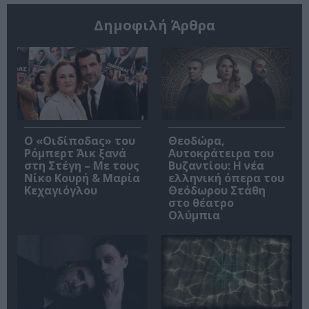
Δημοφιλή Άρθρα
O «Οιδίποδας» του
Θεοδώρα,
Ρόμπερτ Άικ ξανά
Αυτοκράτειρα του
στη Στέγη – Με τους
Βυζαντίου: Η νέα
Νίκο Κουρή & Μαρία
ελληνική όπερα του
Κεχαγιόγλου
Θεόδωρου Στάθη
στο θέατρο
Ολύμπια