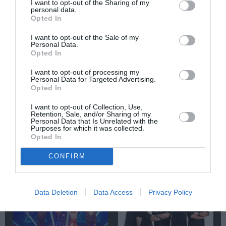
I want to opt-out of the Sharing of my
personal data.
Opted In
Newsletter
I want to opt-out of the Sale of my
Κάθε βδομάδα στο e-mail σας τα τελευταία νέα για
Personal Data.
την Τέχνη και τον Πολιτισμό!
Opted In
I want to opt-out of processing my
Personal Data for Targeted Advertising.
Opted In
I want to opt-out of Collection, Use,
Retention, Sale, and/or Sharing of my
Ακολουθήστε το Culturenow.gr
Personal Data that Is Unrelated with the
Purposes for which it was collected.
Opted In
CONFIRM
Σχετικά Άρθρα
Data Deletion
Data Access
Privacy Policy