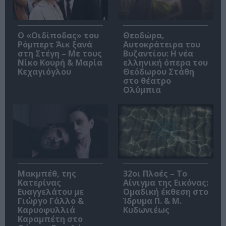
O «Οιδίποδας» του
Θεοδώρα,
Ρόμπερτ Άικ ξανά
Αυτοκράτειρα του
στη Στέγη – Με τους
Βυζαντίου: Η νέα
Νίκο Κουρή & Μαρία
ελληνική όπερα του
Κεχαγιόγλου
Θεόδωρου Στάθη
στο θέατρο
Ολύμπια
Μακμπέθ, της
32οι Πλοές – Το
Κατερίνας
Αίνιγμα της Εικόνας:
Ευαγγελάτου με
Ομαδική έκθεση στο
Γιώργο Γάλλο &
Ίδρυμα Π. & Μ.
Καρυοφυλλιά
Κυδωνιέως
Καραμπέτη στο