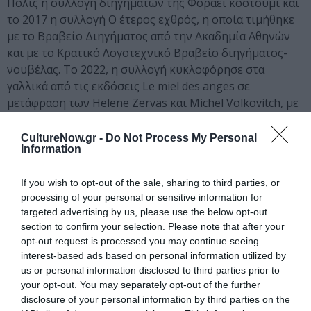
Πόλις η συλλογή διηγημάτων της Φοράει κοστούμι και
το 2017 η συλλογή Ο έτερος εχθρός, η οποία τιμήθηκε
με το Βραβείο Διηγήματος από την Ακαδημία Αθηνών
και με το Κρατικό Λογοτεχνικό Βραβείο διηγήματος-
νουβέλας. Το 2022, η συλλογή κυκλοφόρησε στα
γαλλικά από τις εκδόσεις Le miel des anges σε
μετάφραση των Helene Zervas και Michel Volkovitch, με
τίτλο L’ autre ennemi.
CultureNow.gr -
Do Not Process My Personal
Στο εξώφυλλο: Ο Γ. Α. στα γυρίσματα της ταινίας Une vieille
Information
maîtresse (Μια παλιά ερωμένη), Γαλλία, Ιταλία, 2007
(σκηνοθεσία-σενάριο: Κατρίν Μπρεγιά). Εικόνα από το A
If you wish to opt-out of the sale, sharing to third parties, or
processing of your personal or sensitive information for
crime (Ένοχο μυστικό), Γαλλία, ΗΠΑ, 2006 (σκηνοθεσία:
targeted advertising by us, please use the below opt-out
Μανουέλ Πραντάλ· φωτογραφία: Γιώργος Αρβανίτης)
section to confirm your selection. Please note that after your
opt-out request is processed you may continue seeing
Ταυτότητα
interest-based ads based on personal information utilized by
us or personal information disclosed to third parties prior to
Πληροφορίες έκδοσης:
Εκδόσεις Πατάκη, Σελίδες: 400,
your opt-out. You may separately opt-out of the further
Τιμή: 22,00€, ISBN: 9786180704198
disclosure of your personal information by third parties on the