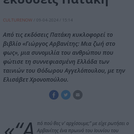
CULTURENOW
/
09-04-2024
/ 15:14
Από τις εκδόσεις Πατάκη κυκλοφορεί το
βιβλίο «Γιώργος Αρβανίτης: Μια ζωή στο
φως», μια συνομιλία του ανθρώπου που
φώτισε τη συννεφιασμένη Ελλάδα των
ταινιών του Θόδωρου Αγγελόπουλου, με την
Ελισάβετ Χρονοπούλου.
«“Α
πό πού θες ν’ αρχίσουμε;” με είχε ρωτήσει ο
Αρβανίτης ένα πρωινό του Ιουνίου του