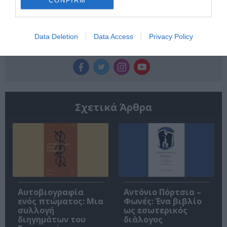
CONFIRM
Data Deletion
Data Access
Privacy Policy
Ακολουθήστε το Culturenow.gr
Σχετικά Άρθρα
Αυτοβιογραφία
Αντόνιο Πόρτσια –
ενός πτώματος: Μια
Φωνές: Ένα βιβλίο
συλλογή
ως εσωτερικός
διηγημάτων του
διάλογος