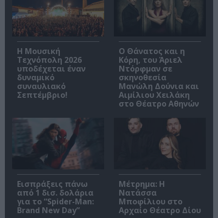
Η Μουσική
Ο Θάνατος και η
Τεχνόπολη 2026
Κόρη, του Άριελ
υποδέχεται έναν
Ντόρφμαν σε
δυναμικό
σκηνοθεσία
συναυλιακό
Μανώλη Δούνια και
Σεπτέμβριο!
Αιμίλιου Χειλάκη
στο Θέατρο Αθηνών
Εισπράξεις πάνω
Μέτρημα: Η
από 1 δισ. δολάρια
Νατάσσα
για το “Spider-Man:
Μποφίλιου στο
Brand New Day”
Αρχαίο Θέατρο Δίου