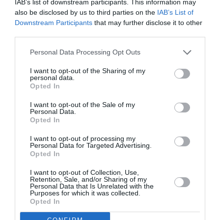
IAB’s list of downstream participants. This information may
also be disclosed by us to third parties on the
IAB’s List of
Ακολουθήστε το Culturenow.gr στο
Google News
και
Downstream Participants
that may further disclose it to other
μάθετε πρώτοι όλες τις ειδήσεις
third parties.
Δείτε όλα τα
τελευταία νέα
για την Τέχνη και τον
Personal Data Processing Opt Outs
Πολιτισμό στο
Culturenow.gr
I want to opt-out of the Sharing of my
personal data.
Opted In
Νέοι Διαγωνισμοί
❯
I want to opt-out of the Sale of my
Personal Data.
Tags
Opted In
ΒΙΟΓΡΑΦΙΕΣ
ΕΚΔΟΣΕΙΣ ΠΑΤΑΚΗ
I want to opt-out of processing my
Personal Data for Targeted Advertising.
ΕΛΛΗΝΕΣ ΣΥΓΓΡΑΦΕΙΣ
ΘΟΔΩΡΟΣ ΑΓΓΕΛΟΠΟΥΛΟΣ
Opted In
I want to opt-out of Collection, Use,
Newsletter
Retention, Sale, and/or Sharing of my
Personal Data that Is Unrelated with the
Κάθε βδομάδα στο e-mail σας τα τελευταία νέα για
Purposes for which it was collected.
Opted In
την Τέχνη και τον Πολιτισμό!