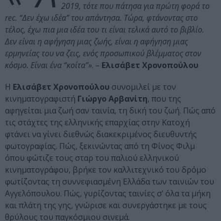
2019, τότε που πάτησα για πρώτη φορά το
rec. “Δεν έχω ιδέα” του απάντησα. Τώρα, φτάνοντας στο
τέλος, έχω πια μια ιδέα του τι είναι τελικά αυτό το βιβλίο.
Δεν είναι η αφήγηση μιας ζωής, είναι η αφήγηση μιας
ερμηνείας του να ζεις, ενός προσωπικού βλέμματος στον
κόσμο. Είναι ένα “κοίτα”»
. –
Ελισάβετ Χρονοπούλου
Η
Ελισάβετ Χρονοπούλου
συνομιλεί με τον
κινηματογραφιστή
Γιώργο Αρβανίτη
, που της
αφηγείται μια ζωή σαν ταινία, τη δική του ζωή. Πώς από
τις στάχτες της ελληνικής επαρχίας στην Κατοχή
φτάνει να γίνει διεθνώς διακεκριμένος διευθυντής
φωτογραφίας. Πώς, ξεκινώντας από τη Φίνος Φιλμ
όπου φώτιζε τους σταρ του παλιού ελληνικού
κινηματο­γράφου, βρήκε τον καλλιτεχνικό του δρόμο
φωτίζοντας τη συννεφιασμένη Ελλάδα των ταινιών του
Αγγελόπουλου. Πώς, γυρίζοντας ταινίες σ’ όλα τα μήκη
και πλάτη της γης, γνώρισε και συνεργάστηκε με τους
θρύλους του παγκόσμιου σινεμά.