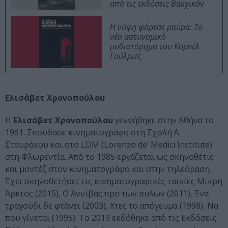
από τις εκδόσεις Βακχικόν
Η νύφη φόρεσε μαύρα: Το
νέο αστυνομικό
μυθιστόρημα του Κορνέλ
Γούλριτς
Ελισάβετ Χρονοπούλου
Η
Ελισάβετ Χρονοπούλου
γεννήθηκε στην Αθήνα το
1961. Σπούδασε κινηματογράφο στη Σχολή Λ.
Σταυράκου και στο LDM (Lorenzo de’ Medici Institute)
στη Φλωρεντία. Από το 1985 εργάζεται ως σκηνοθέτις
και μοντέζ στον κινηματογράφο και στην τηλεόραση.
Έχει σκηνοθετήσει τις κινηματογραφικές ταινίες Μικρή
Άρκτος (2015), Ο Αννίβας προ των πυλών (2011), Ένα
τραγούδι δε φτάνει (2003), Χτες το απόγευμα (1998), Να
που γίνεται (1995). To 2013 εκδόθηκε από τις Εκδόσεις