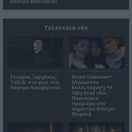
Θέατρο Βασιλάκου
Τελευταία νέα
Σταύρος Ξαρχάκος:
Artist Unknown*
Ταξίδι στο φως στο
[Αγνώστου
Θέατρο Λυκαβηττού
Καλλιτέχνη*] *Η
Ήβη ήταν εδώ:
Παγκόσμια
πρεμιέρα στο
Δημοτικό Θέατρο
Πειραιά