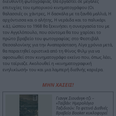
διευθυντή φωτογραφίας. Θα εργαστεί σε μεγάλες
επιτυχίες του εμπορικού κινηματογράφου (Οι
θαλασσιές οι χάντρες, Η δασκάλα με τα ξανθά μαλλιά, Η
αρχόντισσα και ο αλήτης, Η νεράιδα και το παλικάρι
κ.ά.), ώσπου το 1968 θα ξεκινήσει η συνεργασία του με
τον Αγγελόπουλο, που σύντομα θα του χαρίσει το
πρώτο βραβείο του φωτογραφίας: στο Φεστιβάλ
Θεσσαλονίκης για την Αναπαράσταση. Λίγα χρόνια μετά,
θα παραιτηθεί οριστικά από τη Φίνος Φιλμ για να
αφοσιωθεί στον κινηματογράφο εκείνο που, όπως λέει,
του ταίριαζε. Ακολουθεί η «κινηματογραφική
ενηλικίωσή» του και μια λαμπερή διεθνής καριέρα.
ΜΗΝ ΧΑΣΕΙΣ!
Γιανγκ Σιουάνγκ-τζι –
«Ταϊβάν: Ημερολόγιο
Ταξιδιού»: Το φετινό Διεθνές
Βραβείο Booker κυκλοφορεί