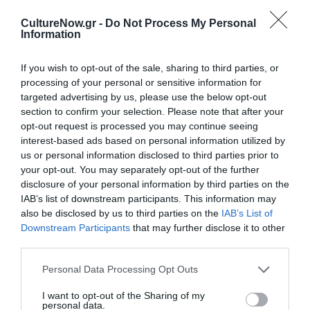
Newsletter
CultureNow.gr -
Do Not Process My Personal
Κάθε βδομάδα στο e-mail σας τα τελευταία νέα για
Information
την Τέχνη και τον Πολιτισμό!
If you wish to opt-out of the sale, sharing to third parties, or
processing of your personal or sensitive information for
targeted advertising by us, please use the below opt-out
section to confirm your selection. Please note that after your
opt-out request is processed you may continue seeing
Ακολουθήστε το Culturenow.gr
interest-based ads based on personal information utilized by
us or personal information disclosed to third parties prior to
your opt-out. You may separately opt-out of the further
disclosure of your personal information by third parties on the
IAB’s list of downstream participants. This information may
Σχετικά Άρθρα
also be disclosed by us to third parties on the
IAB’s List of
Downstream Participants
that may further disclose it to other
third parties.
Personal Data Processing Opt Outs
I want to opt-out of the Sharing of my
personal data.