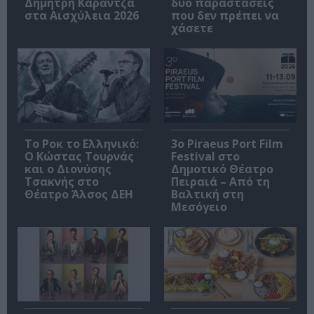
Δημήτρη Καραντζά
δύο παραστάσεις
στα Αισχύλεια 2026
που δεν πρέπει να
χάσετε
Το Ροκ το Ελληνικό:
3o Piraeus Port Film
Ο Κώστας Τουρνάς
Festival στο
και ο Διονύσης
Δημοτικό Θέατρο
Τσακνής στο
Πειραιά – Από τη
Θέατρο Άλσος ΔΕΗ
Βαλτική στη
Μεσόγειο