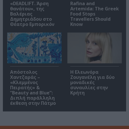
«DEADLIFT. Άρση
Rafina and
θανάτου», της
Artemida: The Greek
Βαλέριας
Food Stops
Δημητριάδου στο
Travellers Should
Θέατρο Εμπορικόν
Know
Απόστολος
Η Ελεωνόρα
Χαντζαράς –
Ζουγανέλη για δύο
«Κλεμμένος
μοναδικές
Πειρατής» &
συναυλίες στην
“Beauty and Blue”:
Κρήτη
Διπλή παράλληλη
έκθεση στην Πάτμο