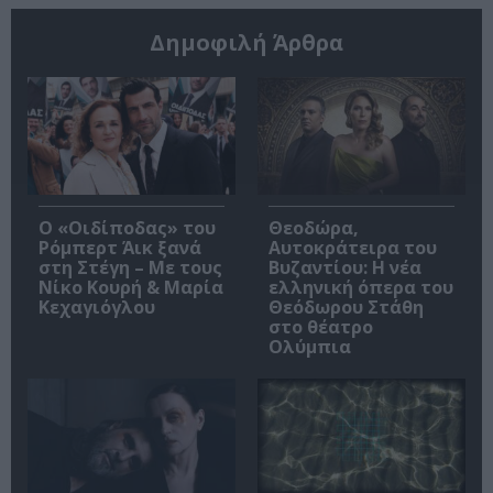
Δημοφιλή Άρθρα
O «Οιδίποδας» του
Θεοδώρα,
Ρόμπερτ Άικ ξανά
Αυτοκράτειρα του
στη Στέγη – Με τους
Βυζαντίου: Η νέα
Νίκο Κουρή & Μαρία
ελληνική όπερα του
Κεχαγιόγλου
Θεόδωρου Στάθη
στο θέατρο
Ολύμπια