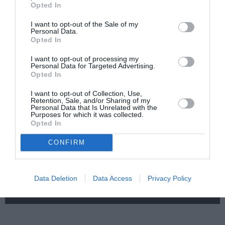
Opted In
Αύγουστος 2026 στο
Ο Γούντι Χάρελσον
Cinobo: Δυνατές
θα τιμηθεί με το
I want to opt-out of the Sale of my
Personal Data.
σειρές και
βραβείο «Καρδιά
Opted In
πρεμιέρες που δεν
του Σαράγεβο» στο
βρίσκεις πουθενά
32ο Φεστιβάλ
I want to opt-out of processing my
αλλού!
Κινηματογράφου
Personal Data for Targeted Advertising.
Opted In
I want to opt-out of Collection, Use,
Retention, Sale, and/or Sharing of my
Personal Data that Is Unrelated with the
Purposes for which it was collected.
Opted In
CONFIRM
Ο παραχαράκτης:
CineFIX #ΗΕΑΤ στην
Μια ταινία δράσης
ταράτσα του ΕΜΣΤ:
βασισμένη σε
Οι πιο
αληθινή ιστορία
εντυπωσιακές
Data Deletion
Data Access
Privacy Policy
θερινές προβολές
επιστρέφουν