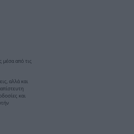
 μέσα από τις
ις, αλλά και
 απίστευτη
οδοσίες και
υτήν