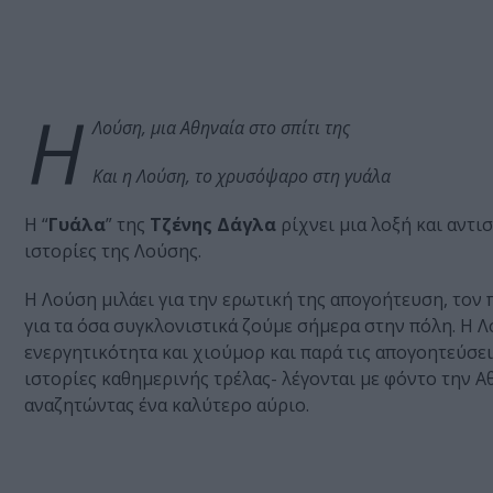
Η
Λούση, μια Αθηναία στο σπίτι της
Και η Λούση, το χρυσόψαρο στη γυάλα
Η “
Γυάλα
” της
Τζένης Δάγλα
ρίχνει μια λοξή και αντι
ιστορίες της Λούσης.
Η Λούση μιλάει για την ερωτική της απογοήτευση, τον π
για τα όσα συγκλονιστικά ζούμε σήμερα στην πόλη. Η 
ενεργητικότητα και χιούμορ και παρά τις απογοητεύσει
ιστορίες καθημερινής τρέλας- λέγονται με φόντο την 
αναζητώντας ένα καλύτερο αύριο.