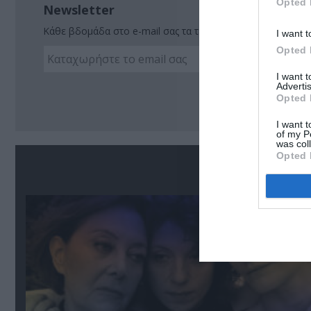
Opted 
Newsletter
Κάθε βδομάδα στο e-mail σας τα τελευταία νέα για την Τέχ
I want t
Opted 
I want 
Advertis
Ακο
Opted 
I want t
of my P
was col
Opted 
Σ