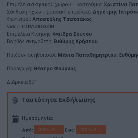
Επιμέλεια σκηνικού χώρου – κοστούμια:
Χριστίνα Πα
Σύνθεση ήχων – μουσική επιμέλεια:
Δημήτρης Ιατρόπ
Φωτισμοί:
Αποστόλης Τσατσάκος
Video:
COM.ODD.OR
Επιμέλεια Κίνησης:
Φαίδρα Σούτου
Βοηθός σκηνοθέτη:
Ευθύμης Χρήστου
Παίζουν οι ηθοποιοί:
Μάνια Παπαδημητρίου, Ευθύμη
Παραγωγή:
Θέατρο Φούρνος
Διάρκεια:65΄
Ταυτότητα Εκδήλωσης
Ημερομηνία:
08/04/2017
04/06/2017
Από:
Εως: