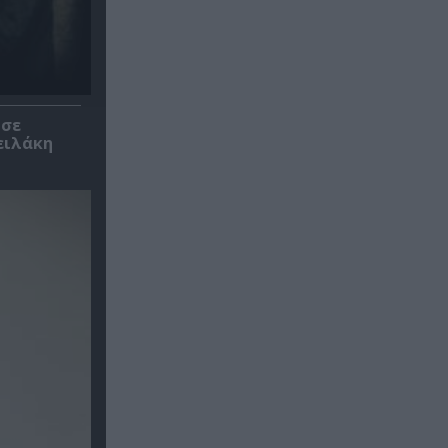
 σε
ειλάκη