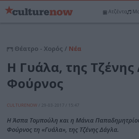
Ατζέντα
Μο
Θέατρο - Χορός /
Νέα
Η Γυάλα, της Τζένης
Φούρνος
CULTURENOW
/
29-03-2017
/ 15:47
Η Άσπα Τομπούλη και η Μάνια Παπαδημητρίου
Φούρνος τη «Γυάλα», της Τζένης Δάγλα.