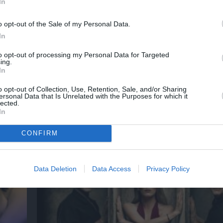
In
νη και τον Πολιτισμό!
o opt-out of the Sale of my Personal Data.
In
to opt-out of processing my Personal Data for Targeted
ing.
λουθήστε το Culturenow.gr
In
o opt-out of Collection, Use, Retention, Sale, and/or Sharing
ersonal Data that Is Unrelated with the Purposes for which it
lected.
In
χετικά Άρθρα
CONFIRM
Data Deletion
Data Access
Privacy Policy