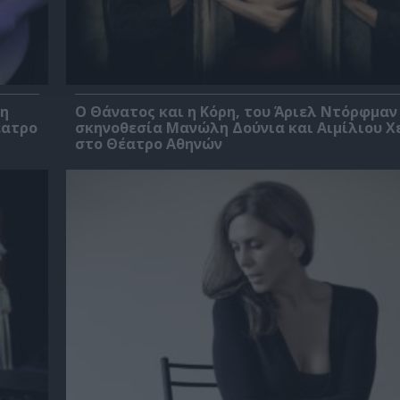
βη
Ο Θάνατος και η Κόρη, του Άριελ Ντόρφμαν
έατρο
σκηνοθεσία Μανώλη Δούνια και Αιμίλιου Χ
στο Θέατρο Αθηνών