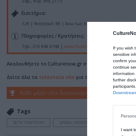
Σάβ., Κυρ. στις 21:15
Eισιτήρια:
12€ | Φοιτητικό: 8€ | Άνω των 65: 10€ | Ατέλειες και αν
CultureNo
Πληροφορίες / Κρατήσεις:
Τηλ.: 210 646 0748 |
www.fournos-culture.gr/
If you wish 
sensitive in
confirm you
Ακολουθήστε το Culturenow.gr στο
Google News
και 
continue se
information 
Δείτε όλα τα
τελευταία νέα
για την Τέχνη και τον Π
further disc
participants
Κάθε μέρα νέοι διαγωνισμοί στο Culturenow.g
Downstream 
Tags
Persona
ΑΣΠΑ ΤΟΜΠΟΥΛΗ
ΔΡΑΜΑ - ΚΟΙΝΩΝΙΚΟ - ΣΥΓΧΡΟΝΟ
Ε
I want t