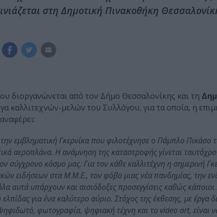
καινιάζεται στη Δημοτική Πινακοθήκη Θεσσαλονίκ
που διοργανώνεται από τον Δήμο Θεσσαλονίκης και τη
Δημ
ργα καλλιτεχνών-μελών του Συλλόγου, για τα οποία, η επιμ
 αναφέρει:
 την εμβληματική Γκερνίκα που φιλοτέχνησε ο Πάμπλο Πικάσο τ
ικά αεροπλάνα. Η ανάμνηση της καταστροφής γίνεται ταυτόχρο
ον σύγχρονο κόσμο μας. Για τον κάθε καλλιτέχνη η σημερινή Γκ
ών ειδήσεων στα Μ.Μ.Ε., τον φόβο μιας νέα πανδημίας, την εν
΄ όλα αυτά υπάρχουν και αισιόδοξες προσεγγίσεις καθώς κάποιοι
ελπίδας για ένα καλύτερο αύριο. Στόχος της έκθεσης, με έργα 
ψηφιδωτό, φωτογραφία, ψηφιακή τέχνη και το video art, είναι ν