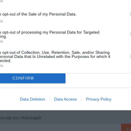
In
o opt-out of the Sale of my Personal Data.
In
μάθετε πρώτοι όλες τις ειδήσεις
to opt-out of processing my Personal Data for Targeted
ing.
ολιτισμό στο
Culturenow.gr
In
r
o opt-out of Collection, Use, Retention, Sale, and/or Sharing
Δες
ersonal Data that Is Unrelated with the Purposes for which it
lected.
In
CONFIRM
ΕΙΚΑΣΤΙΚΕΣ ΕΚΘΕΣΕΙΣ
ΖΩΓΡΑΦΙΚΗ
ΖΩΓΡΑΦΟΣ
Data Deletion
Data Access
Privacy Policy
νη και τον Πολιτισμό!