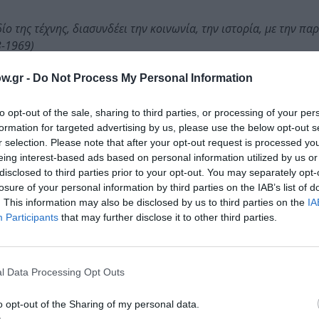
ίο της τέχνης, διασυνδέει την κοινωνία, την ιστορία, με την π
3-1969)
κή παρέμβαση από τον καθηγητή συγκριτικής μουσικολογία
w.gr -
Do Not Process My Personal Information
άδας,
Μιχάλη Χατζηαναστασίου
.
to opt-out of the sale, sharing to third parties, or processing of your per
ρκεί μόνο να μη βρέξει
formation for targeted advertising by us, please use the below opt-out s
r selection. Please note that after your opt-out request is processed y
eing interest-based ads based on personal information utilized by us or
disclosed to third parties prior to your opt-out. You may separately opt-
losure of your personal information by third parties on the IAB’s list of
. This information may also be disclosed by us to third parties on the
IA
Τοποθεσία:
Participants
that may further disclose it to other third parties.
Δημοτική Πινακοθήκη Θεσσαλονίκης - Casa Bianca,
182 & Θεμ. Σοφούλη, Θεσσαλονίκη
: 10.00-
l Data Processing Opt Outs
Δημοτική Πινακοθήκη Θεσσαλονίκης – Casa Bianc
o opt-out of the Sharing of my personal data.