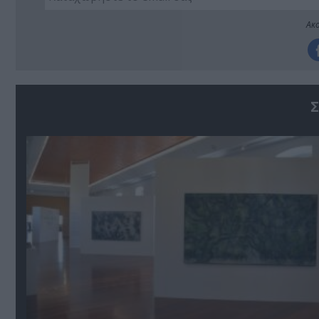
Ακο
Σ