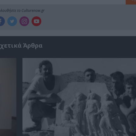
λουθήστε το Culturenow.gr
χετικά Άρθρα