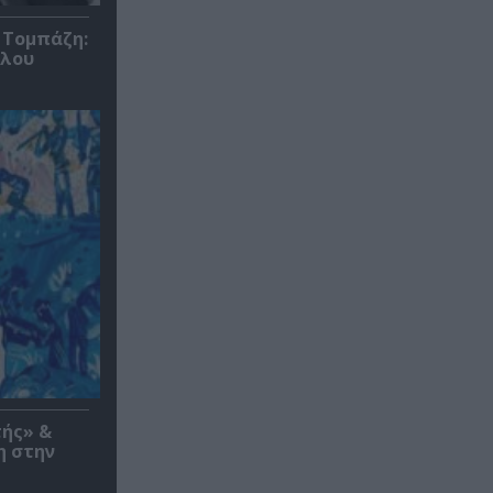
 Τομπάζη:
υλου
τής» &
η στην