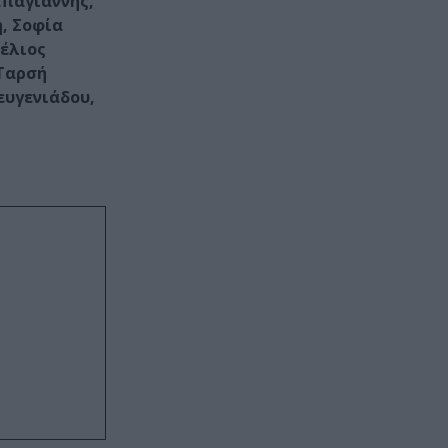
απαγιάννης,
, Σοφία
τέλιος
 Ταρσή
ευγενιάδου,