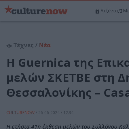
Ατζέντα
Μο
Τέχνες /
Νέα
Η Guernica της Επικ
μελών ΣΚΕΤΒΕ στη Δ
Θεσσαλονίκης – Casa
CULTURENOW
/
26-06-2024
/ 12:34
Η ετήσια 41η έκθεση μελών του Συλλόγου Καλλ