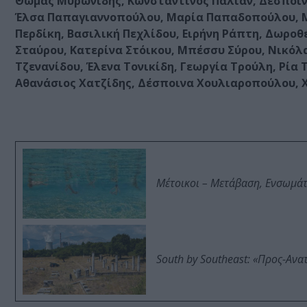
Θωμάς Μυρωνίδης, Κωνσταντίνος Παλιάν, Δέσποιν
Έλσα Παπαγιαννοπούλου, Μαρία Παπαδοπούλου, Μ
Περδίκη, Βασιλική Πεχλίδου, Ειρήνη Ράπτη, Δωροθ
Σταύρου, Κατερίνα Στόικου, Μπέσσυ Σύρου, Νικόλ
Τζενανίδου, Έλενα Τονικίδη, Γεωργία Τρούλη, Ρία
Αθανάσιος Χατζίδης, Δέσποινα Χουλιαροπούλου, Χ
Μέτοικοι – Μετάβαση, Ενσωμά
South by Southeast: «Προς-Ανα