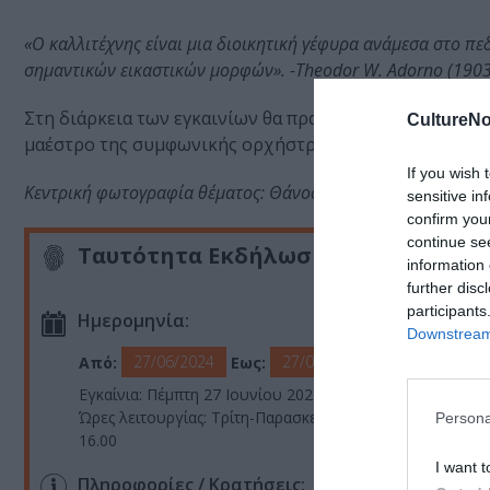
«Ο καλλιτέχνης είναι μια διοικητική γέφυρα ανάμεσα στο πεδ
σημαντικών εικαστικών μορφών». -Theodor W. Adorno (190
Στη διάρκεια των εγκαινίων θα πραγματοποιηθεί μουσι
CultureNo
μαέστρο της συμφωνικής ορχήστρας τζαζ Βόρειας Ελλ
If you wish 
Κεντρική φωτογραφία θέματος: Θάνος Καρώνης, Όλα καλά, α
sensitive in
confirm you
continue se
Ταυτότητα Εκδήλωσης
information 
further disc
participants
Ημερομηνία:
Downstream 
27/06/2024
27/07/2024
Από:
Εως:
Εγκαίνια: Πέμπτη 27 Ιουνίου 2024, στις 20:00
Ώρες λειτουργίας: Τρίτη-Παρασκευή: 10.00-18.00, Σάββατο
Persona
16.00
I want t
Πληροφορίες / Κρατήσεις: