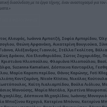
τική διασύνδεση με τα έργα τέχνης, έναν αναστοχασμό για τον 
ματα.»
ΔΕΣ 9 ΦΩΤΟΓΡΑΦΙΕΣ
στος Αλευράς, Ιωάννα Αμπατζή, Σοφία Αμπερίδου, Όλ
σογλου, Θεώνη Αρφανάκη, Αικατερίνη Βουγιούκα, Σύν
ιάννα, Αλέξανδρος Γιαννιός, Στέλλα Γκολίτση, Βάλι
 Νίκη Δράκου, Λία Ελευθεριάδου, Σώτος Ζαχαριάδης, 
, Κριστιάνα Ηλιοπούλου, Φλοριάνα Ηλιοπούλου, Βασ
άλφα, Suzanna Kamaliani, Δέσποινα Κανταρέλη, Γεσθ
υ, Μαρία Καραπιπερίδου, Θάνος Καρώνης, Foti Kllogj
λιόπη Κοντζαμάνη, Nicole Ktistou, Νικόλας Κούτουλα
Κωστόπουλος, Καίτη Λιαλιαμπίδου, Βούλα Λιόλιου, Μ
νάσιος Μανούσης, Μαρία Ματάλα, Χριστίνα Μαυροπαί
 Μιχαηλίδης, Δέσποινα Μιχαηλίδου, Ιωάννης Μονογυιό
λία Μποζίνου Κεχαγιά, Κατερίνα Μπόνου, Κατερίνα Μ