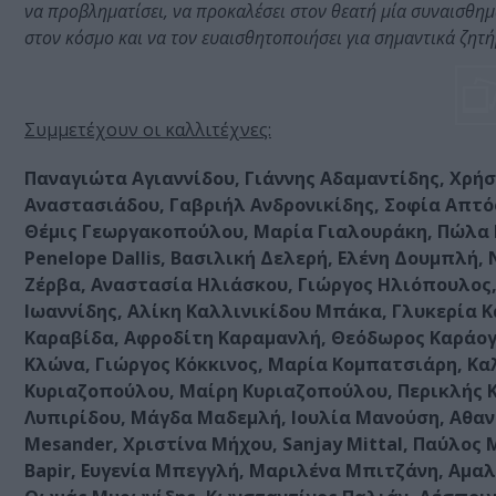
να προβληματίσει, να προκαλέσει στον θεατή μία συναισθημα
στον κόσμο και να τον ευαισθητοποιήσει για σημαντικά ζητή
Συμμετέχουν οι καλλιτέχνες:
Παναγιώτα Αγιαννίδου, Γιάννης Αδαμαντίδης, Χρή
Αναστασιάδου, Γαβριήλ Ανδρονικίδης, Σοφία Απτό
Θέμις Γεωργακοπούλου, Μαρία Γιαλουράκη, Πώλα Γ
Penelope Dallis, Βασιλική Δελερή, Ελένη Δουμπλή,
Ζέρβα, Αναστασία Ηλιάσκου, Γιώργος Ηλιόπουλος
Ιωαννίδης, Αλίκη Καλλινικίδου Μπάκα, Γλυκερία Κ
Καραβίδα, Αφροδίτη Καραμανλή, Θεόδωρος Καράογλο
Κλώνα, Γιώργος Κόκκινος, Μαρία Κομπατσιάρη, Καλ
Κυριαζοπούλου, Μαίρη Κυριαζοπούλου, Περικλής 
Λυπιρίδου, Μάγδα Μαδεμλή, Ιουλία Μανούση, Αθα
Mesander, Χριστίνα Μήχου, Sanjay Mittal, Παύλος
Bapir, Ευγενία Μπεγγλή, Μαριλένα Μπιτζάνη, Αμα