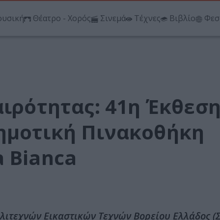
υσική
Θέατρο - Χορός
Σινεμά
Τέχνες
Βιβλίο
Φεσ
αιρότητας: 41η Έκθεσ
ημοτική Πινακοθήκη
 Bianca
ιτεχνών Εικαστικών Τεχνών Βορείου Ελλάδος (Σ.Κ