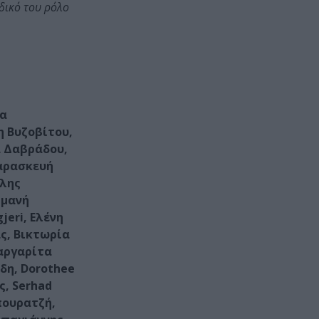
δικό του ρόλο
γα
η Βυζοβίτου,
α Δαβράδου,
Παρασκευή
ίλης
ημανή
eri, Ελένη
ς, Βικτωρία
αργαρίτα
δη, Dorothee
ς, Serhad
πουρατζή,