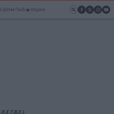
τιβάλ
Παιδί
Θέματα
η
.Ε.Τ.Β.Ε.),