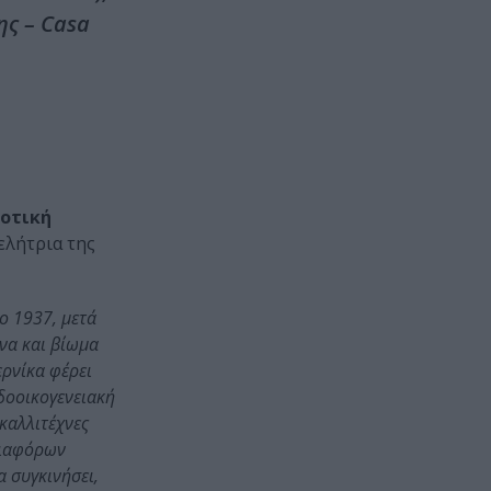
ης – Casa
οτική
ελήτρια της
ο 1937, μετά
να και βίωμα
ερνίκα φέρει
δοοικογενειακή
 καλλιτέχνες
διαφόρων
α συγκινήσει,