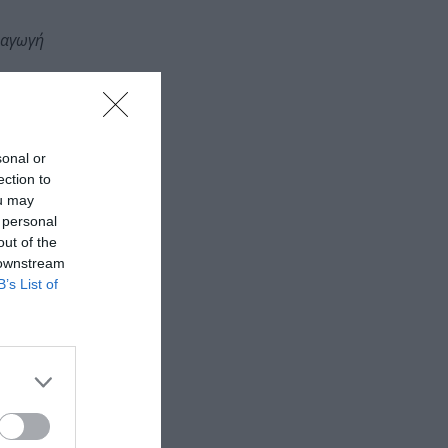
αραγωγή
ς, σολίστ και
sonal or
ection to
ou may
 personal
out of the
 downstream
B’s List of
 Βασ. Όλγας
a