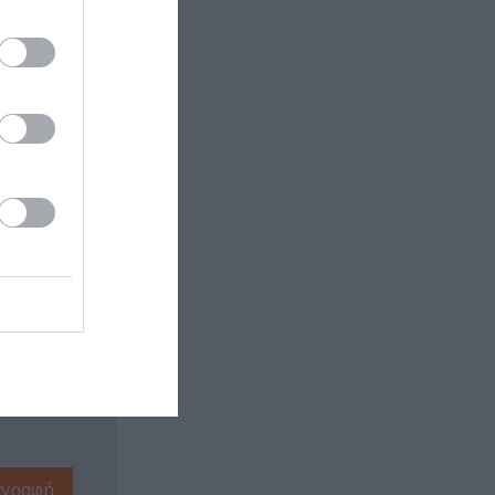
 εδώ!
❯