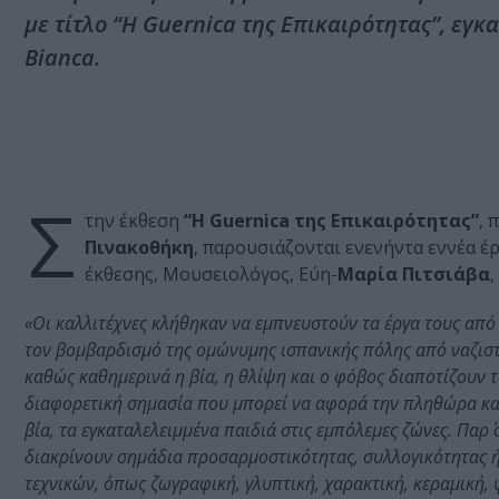
με τίτλο “Η Guernica της Επικαιρότητας”, εγ
Bianca.
Σ
την έκθεση
“Η Guernica της Επικαιρότητας”
, 
Πινακοθήκη
, παρουσιάζονται ενενήντα εννέα έ
έκθεσης, Μουσειολόγος, Εύη-
Μαρία Πιτσιάβα
,
«Οι καλλιτέχνες κλήθηκαν να εμπνευστούν τα έργα τους από
τον βομβαρδισμό της ομώνυμης ισπανικής πόλης από ναζιστ
καθώς καθημερινά η βία, η θλίψη και ο φόβος διαποτίζουν τ
διαφορετική σημασία που μπορεί να αφορά την πληθώρα κακ
βία, τα εγκαταλελειμμένα παιδιά στις εμπόλεμες ζώνες. Παρ
διακρίνουν σημάδια προσαρμοστικότητας, συλλογικότητας ή 
τεχνικών, όπως ζωγραφική, γλυπτική, χαρακτική, κεραμική, 