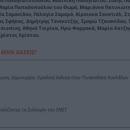
α Παναγιωτοπούλου, Βασιλική Παναγιώτου, Σάκης Π
αρία Παπαδοπούλου του Θωμά, Μαριάννα Πατινιώτη
έα Σαμανίδου, Πελαγία Σαμαρά, Κίρσικκα Σουστιέλ, Σ
ας Σφήκας, Δημήτρης Τενεκετζής, Σμαρώ Τζενανίδου,
 Τσιοπίνη, Αθηνά Τσιρίκα, Ηρώ Φαρμακά, Μαρία Χατζη
ρίστος Χρίστου.
ΜΗΝ ΧΑΣΕΙΣ!
τωση, Δημιουργία: Ομαδική έκθεση στην Πινακοθήκη Κυκλάδων
τολίζοντας τη Συλλογή» του ΕΜΣΤ