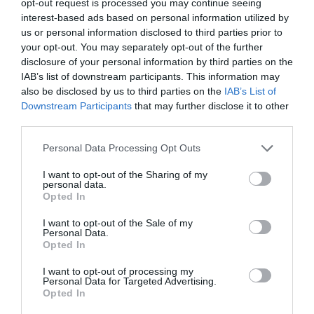
opt-out request is processed you may continue seeing
ΣΥΝΑΥΛΙΕΣ 2018
interest-based ads based on personal information utilized by
us or personal information disclosed to third parties prior to
your opt-out. You may separately opt-out of the further
Newsletter
disclosure of your personal information by third parties on the
Κάθε βδομάδα στο e-mail σας τα τελευταία νέα για
IAB’s list of downstream participants. This information may
την Τέχνη και τον Πολιτισμό!
also be disclosed by us to third parties on the
IAB’s List of
Downstream Participants
that may further disclose it to other
third parties.
Personal Data Processing Opt Outs
I want to opt-out of the Sharing of my
Ακολουθήστε το Culturenow.gr
personal data.
Opted In
I want to opt-out of the Sale of my
Personal Data.
Opted In
Σχετικά Άρθρα
I want to opt-out of processing my
Personal Data for Targeted Advertising.
Opted In