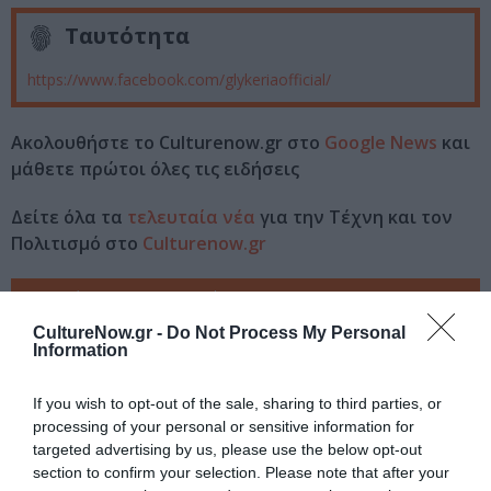
Ταυτότητα
https://www.facebook.com/glykeriaofficial/
Ακολουθήστε το Culturenow.gr στο
Google News
και
μάθετε πρώτοι όλες τις ειδήσεις
Δείτε όλα τα
τελευταία νέα
για την Τέχνη και τον
Πολιτισμό στο
Culturenow.gr
Νέοι Διαγωνισμοί
❯
CultureNow.gr -
Do Not Process My Personal
Information
Tags
ΓΛΥΚΕΡΙΑ
ΕΝΤΕΧΝΟ - ΛΑΪΚΟ - ΠΑΡΑΔΟΣΙΑΚΗ
If you wish to opt-out of the sale, sharing to third parties, or
processing of your personal or sensitive information for
ΚΑΛΟΚΑΙΡΙΝΕΣ ΣΥΝΑΥΛΙΕΣ
targeted advertising by us, please use the below opt-out
ΠΕΡΙΟΔΕΙΕΣ ΕΛΛΗΝΩΝ ΚΑΛΛΙΤΕΧΝΩΝ - ΚΑΛΟΚΑΙΡΙ 2018
section to confirm your selection. Please note that after your