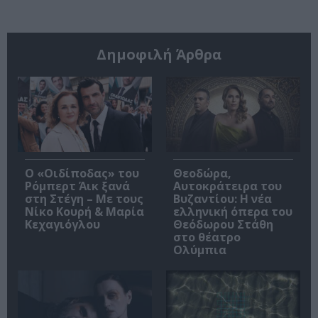
Δημοφιλή Άρθρα
O «Οιδίποδας» του
Θεοδώρα,
Ρόμπερτ Άικ ξανά
Αυτοκράτειρα του
στη Στέγη – Με τους
Βυζαντίου: Η νέα
Νίκο Κουρή & Μαρία
ελληνική όπερα του
Κεχαγιόγλου
Θεόδωρου Στάθη
στο θέατρο
Ολύμπια