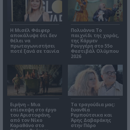
Η Μισέλ Φάιφερ
Πολυάννα Το
αποκάλυψε ότι δεν
παιχνίδι της χαράς,
θέλει να
της Κάρμεν
πρωταγωνιστήσει
Ρουγγέρη στο 55ο
ποτέ ξανά σε ταινία
Φεστιβάλ Ολύμπου
2026
Ειρήνη – Μια
Τα τραγούδια μας:
επίσκεψη στο έργο
Ευανθία
του Αριστοφάνη,
Ρεμπούτσικα και
από τον Νίκο
Άρης Δαβαράκης
Καραθάνο στο
στην Πάρο