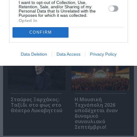
I want to opt-out of Collection, Use,
Retention, Sale, and/or Sharing of my
Personal Data that Is Unrelated with the
Purposes for which it was collected.
Opted In
Οι Arab Strap στο
Τα τραγούδια μας:
Gazarte Ground
Ευανθία
CONFIRM
Stage
Ρεμπούτσικα και
Άρης Δαβαράκης
στην Πάρο
Data Deletion
Data Access
Privacy Policy
Σταύρος Ξαρχάκος:
Η Μουσική
Ταξίδι στο φως στο
Τεχνόπολη 2026
Θέατρο Λυκαβηττού
υποδέχεται έναν
δυναμικό
συναυλιακό
Σεπτέμβριο!