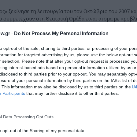
» ξεκίνησε τη λειτουργία του τον Οκτώβριο του 2007 και
ου συμμετέχουν στη Θεατρική Ομάδα είναι άτομα με προβ
ίας 25 μέχρι 65 ετών. Η συμμετοχή των ατόμων με προβλή
ράσης, αυτοεκτίμησης και προκλήσεις αυτοσχεδιασμού.
w.gr -
Do Not Process My Personal Information
to opt-out of the sale, sharing to third parties, or processing of your per
formation for targeted advertising by us, please use the below opt-out s
εάν στάθμευση στο
Parking
του εμπορικού κέντρου
Athens
r selection. Please note that after your opt-out request is processed y
eing interest-based ads based on personal information utilized by us or
disclosed to third parties prior to your opt-out. You may separately opt-
για κάθε επιπλέον ώρα στάθμευσης μετά από τη 01:01.
losure of your personal information by third parties on the IAB’s list of
. This information may also be disclosed by us to third parties on the
IA
Participants
that may further disclose it to other third parties.
βαρύνονται με 2,5€ για χρήση του parking από τις 10:00 
πλέον ώρα.
l Data Processing Opt Outs
o opt-out of the Sharing of my personal data.