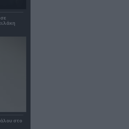
 σε
ειλάκη
κάλου στο