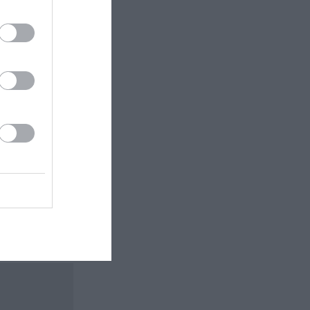
 εδώ!
❯