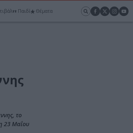
τιβάλ
Παιδί
Θέματα
ννης
ννης, το
η 23 Μαΐου