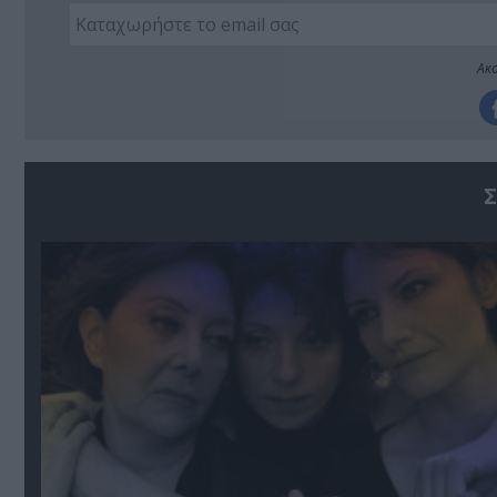
Ακο
Σ