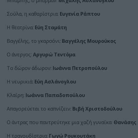
Μπάμπης, ο μπάρμαν:
Μιχάλης Ασλάνογλου
Σούλα, η καθαρίστρια:
Ευγενία Ράπτου
Η θεατρίνα:
Εύη Σταμάτη
Βαγγέλης, το γκαρσόνι:
Βαγγέλης Μουρούκος
Ο άνεργος:
Αργυρώ Τεντόμα
Το δώρον άδωρον:
Ιωάννα Πετροπούλου
Η νευρικιά:
Εύη Ασλάνογλου
Κλαίρη:
Ιωάννα Παπαδοπούλου
Απαγορεύεται το καπνίζειν:
Βιβή Χριστοδούλου
Ο άντρας που παντρεύτηκε μια χαζή γυναίκα:
Θανάσης
Η τραγουδίστρια:
Γωγώ Ρουκουτάκη