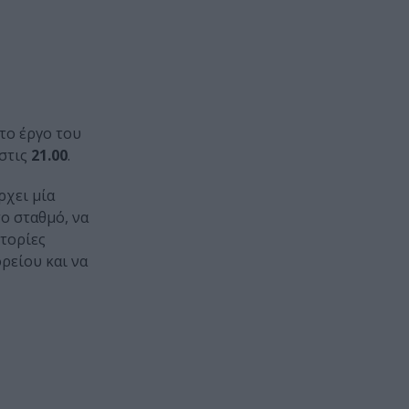
 το έργο του
 στις
21.00
.
ρχει μία
ο σταθμό, να
στορίες
ρείου και να