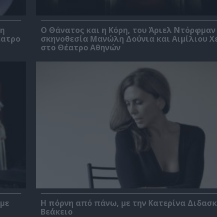
βη
Ο Θάνατος και η Κόρη, του Άριελ Ντόρφμαν
έατρο
σκηνοθεσία Μανώλη Δούνια και Αιμίλιου Χ
στο Θέατρο Αθηνών
 με
Η πόρνη από πάνω, με την Κατερίνα Διδασ
Βεάκειο