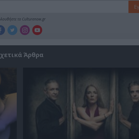
λουθήστε το Culturenow.gr
χετικά Άρθρα