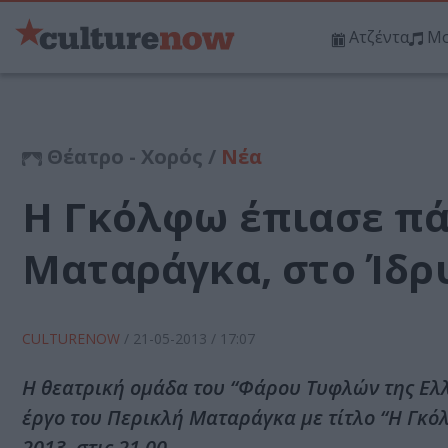
Ατζέντα
Μο
Θέατρο - Χορός /
Νέα
Η Γκόλφω έπιασε πά
Ματαράγκα, στο Ίδρ
CULTURENOW
/
21-05-2013
/ 17:07
Η θεατρική ομάδα του “Φάρου Τυφλών της Ελλ
έργο του Περικλή Ματαράγκα με τίτλο “Η Γκό
2013, στις 21.00.