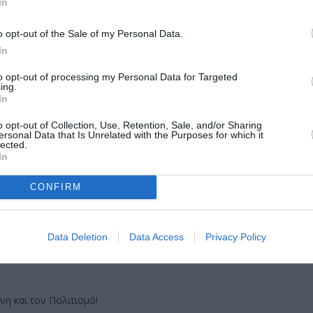
In
o opt-out of the Sale of my Personal Data.
In
to opt-out of processing my Personal Data for Targeted
ing.
In
μάθετε πρώτοι όλες τις ειδήσεις
o opt-out of Collection, Use, Retention, Sale, and/or Sharing
ολιτισμό στο
Culturenow.gr
ersonal Data that Is Unrelated with the Purposes for which it
lected.
In
r
Δες
CONFIRM
Data Deletion
Data Access
Privacy Policy
νη και τον Πολιτισμό!