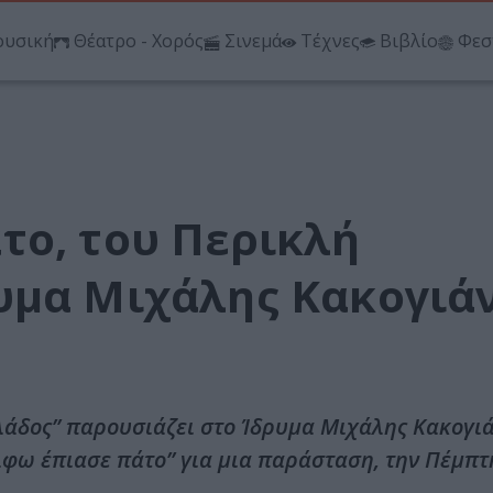
υσική
Θέατρο - Χορός
Σινεμά
Τέχνες
Βιβλίο
Φεσ
το, του Περικλή
υμα Μιχάλης Κακογιά
άδος” παρουσιάζει στο Ίδρυμα Μιχάλης Κακογιά
λφω έπιασε πάτο” για μια παράσταση, την Πέμπτ