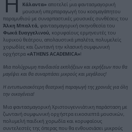
H
Κάλαντα»
αποτελεί μια φαντασμαγορική
μουσική υπερπαραγωγή του κοσμαγάπητου
παραμυθιού με συναρπαστικές μουσικές συνθέσεις του
Άλκη Mπαλτά,
φαντασμαγορική σκηνοθεσία του
Φωκά Ευαγγελινού,
κορυφαίους ερμηνευτές του
λυρικού θεάτρου, απολαυστικά μπαλέτα, πολυμελείς
χορωδίες και ζωντανή την κλασική συμφωνική
ορχήστρα
«ATHENS ACADEMICA»
!
Μια πολύχρωμη πανδαισία εκπλήξεων και εκρήξεων που θα
μαγέψει και θα συναρπάσει μικρούς και μεγάλους!
Η εντυπωσιακότερη θεατρική παραγωγή της χρονιάς για όλη
την οικογένεια!
Μια φαντασμαγορική Χριστουγεννιάτικη παράσταση με
ζωντανή συμφωνική ορχήστρα εικοσιεπτά μουσικών,
πολυμελή παιδική χορωδία και κορυφαίους
συντελεστές της όπερας που θα ενθουσιάσει μικρούς