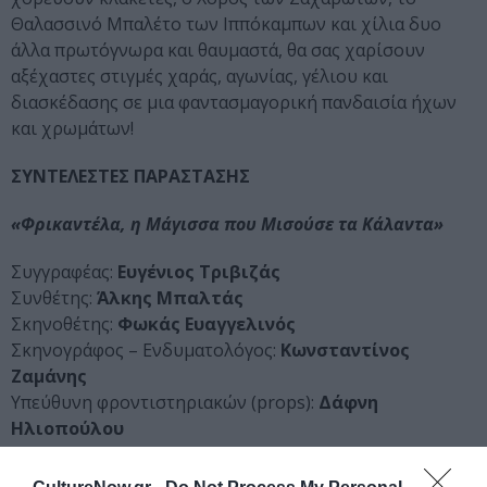
Θαλασσινό Μπαλέτο των Ιππόκαμπων και χίλια δυο
άλλα πρωτόγνωρα και θαυμαστά, θα σας χαρίσουν
αξέχαστες στιγμές χαράς, αγωνίας, γέλιου και
διασκέδασης σε μια φαντασμαγορική πανδαισία ήχων
και χρωμάτων!
ΣΥΝΤΕΛΕΣΤΕΣ ΠΑΡΑΣΤΑΣΗΣ
«Φρικαντέλα, η Μάγισσα που Μισούσε τα Κάλαντα»
Συγγραφέας:
Ευγένιος Τριβιζάς
Συνθέτης:
Άλκης Μπαλτάς
Σκηνοθέτης:
Φωκάς Ευαγγελινός
Σκηνογράφος – Ενδυματολόγος:
Κωνσταντίνος
Ζαμάνης
Υπεύθυνη φροντιστηριακών (props):
Δάφνη
Ηλιοπούλου
Χορογράφος:
Έμιλυ Λούμπα
Σχεδιασμός Φωτισμών:
Γιώργος Τέλλος