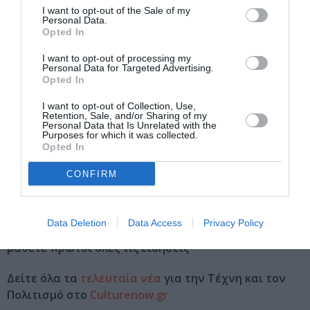
Christmas Theater Θεσσαλονίκης, Συνεδριακό Κέντρο
I want to opt-out of the Sale of my
Ι. Βελλίδης (ΔΕΘ), Λεωφ. Στρατού 3, Κέντρο,
Personal Data.
Θεσσαλονίκη
Opted In
Eισιτήρια:
I want to opt-out of processing my
Personal Data for Targeted Advertising.
Opted In
VIP ΖΩΝΗ: 35 ΕΥΡΩ | Α ΖΩΝΗ: 30 ΕΥΡΩ | Β ΖΩΝΗ:25
ΕΥΡΩ | Γ ΖΩΝΗ: 20 ΕΥΡΩ | Δ ΖΩΝΗ: 15 ΕΥΡΩ | Ε
I want to opt-out of Collection, Use,
ΖΩΝΗ: 10 ΕΥΡΩ | ΘΕΣΕΙΣ ΑΜΕΑ (ΜΟΝΟ ΜΕ
Retention, Sale, and/or Sharing of my
ΤΗΛΕΦΩΝΙΚΗ ΚΡΑΤΗΣΗ): 10 ΕΥΡΩ | ΙΣΧΥΟΥΝ ΕΙΔΙΚΕΣ
Personal Data that Is Unrelated with the
Purposes for which it was collected.
ΤΙΜΕΣ ΓΙΑ ΟΜΑΔΙΚΑ ΕΙΣΙΤΗΡΙΑ
Opted In
Πληροφορίες / Κρατήσεις:
CONFIRM
Τηλ.: 211 77 01 700 |
ct.gr
Data Deletion
Data Access
Privacy Policy
Ακολουθήστε το Culturenow.gr στο
Google News
και
μάθετε πρώτοι όλες τις ειδήσεις
Δείτε όλα τα
τελευταία νέα
για την Τέχνη και τον
Πολιτισμό στο
Culturenow.gr