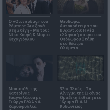
O «Οιδίποδας» του
Θεοδώρα,
Ρόμπερτ Άικ ξανά
Αυτοκράτειρα του
στη Στέγη – Με τους
Βυζαντίου: Η νέα
Νίκο Κουρή & Μαρία
ελληνική όπερα του
Κεχαγιόγλου
Θεόδωρου Στάθη
στο θέατρο
Ολύμπια
Μακμπέθ, της
32οι Πλοές – Το
Κατερίνας
Αίνιγμα της Εικόνας:
Ευαγγελάτου με
Ομαδική έκθεση στο
Γιώργο Γάλλο &
Ίδρυμα Π. & Μ.
Καρυοφυλλιά
Κυδωνιέως