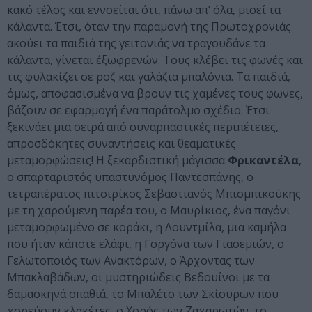
κακό τέλος και εννοείται ότι, πάνω απ’ όλα, μισεί τα
κάλαντα. Έτσι, όταν την παραμονή της Πρωτοχρονιάς
ακούει τα παιδιά της γειτονιάς να τραγουδάνε τα
κάλαντα, γίνεται έξωφρενών. Τους κλέβει τις φωνές και
τις φυλακίζει σε ροζ και γαλάζια μπαλόνια. Τα παιδιά,
όμως, αποφασισμένα να βρουν τις χαμένες τους φωνες,
βάζουν σε εφαρμογή ένα παράτολμο σχέδιο. Έτσι
ξεκινάει μια σειρά από συναρπαστικές περιπέτειες,
απροσδόκητες συναντήσεις και θεαματικές
μεταμορφώσεις! Η ξεκαρδιστική μάγισσα
Φρικαντέλα
,
ο σπαρταριστός υπαστυνόμος Παντεσπάνης, ο
τετραπέρατος πιτσιρίκος Σεβαστιανός Μπισμπικούκης
με τη χαρούμενη παρέα του, ο Μαυρίκιος, ένα παγόνι
μεταμορφωμένο σε κοράκι, η Λουντμίλα, μια καμήλα
που ήταν κάποτε ελάφι, η Γοργόνα των Γιασεμιών, ο
Γελωτοποιός των Ανακτόρων, ο Άρχοντας των
Μπακλαβάδων, οι μυστηριώδεις Βεδουίνοι με τα
δαμασκηνά σπαθιά, το Μπαλέτο των Σκίουρων που
χορεύουν κλακέτες, ο Χορός των Ζαχαρωτών, το