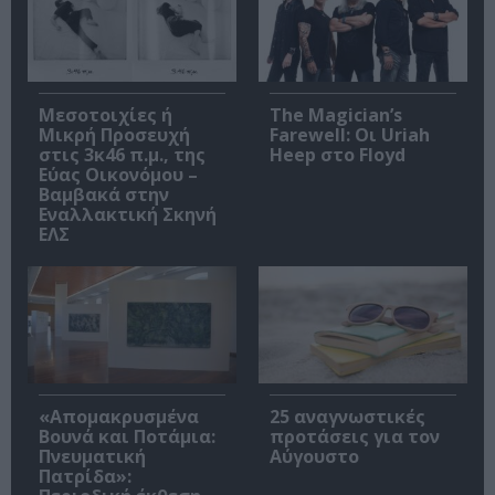
Μεσοτοιχίες ή
The Magician’s
Μικρή Προσευχή
Farewell: Οι Uriah
στις 3κ46 π.μ., της
Heep στο Floyd
Εύας Οικονόμου –
Βαμβακά στην
Εναλλακτική Σκηνή
ΕΛΣ
«Απομακρυσμένα
25 αναγνωστικές
Βουνά και Ποτάμια:
προτάσεις για τον
Πνευματική
Αύγουστο
Πατρίδα»: