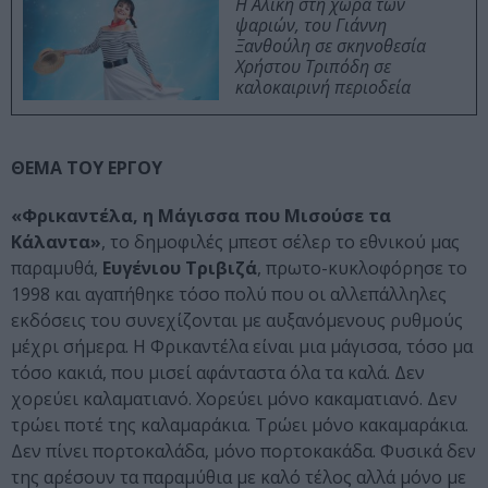
Η Αλίκη στη χώρα των
ψαριών, του Γιάννη
Ξανθούλη σε σκηνοθεσία
Χρήστου Τριπόδη σε
καλοκαιρινή περιοδεία
ΘΕΜΑ ΤΟΥ ΕΡΓΟΥ
«Φρικαντέλα, η Μάγισσα που Μισούσε τα
Κάλαντα»
, το δημοφιλές μπεστ σέλερ το εθνικού μας
παραμυθά,
Ευγένιου Τριβιζά
, πρωτο-κυκλοφόρησε το
1998 και αγαπήθηκε τόσο πολύ που οι αλλεπάλληλες
εκδόσεις του συνεχίζονται με αυξανόμενους ρυθμούς
μέχρι σήμερα. Η Φρικαντέλα είναι μια μάγισσα, τόσο μα
τόσο κακιά, που μισεί αφάνταστα όλα τα καλά. Δεν
χορεύει καλαματιανό. Χορεύει μόνο κακαματιανό. Δεν
τρώει ποτέ της καλαμαράκια. Τρώει μόνο κακαμαράκια.
Δεν πίνει πορτοκαλάδα, μόνο πορτοκακάδα. Φυσικά δεν
της αρέσουν τα παραμύθια με καλό τέλος αλλά μόνο με