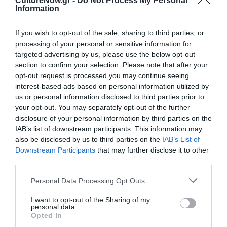
CultureNow.gr -
Do Not Process My Personal
VideoArt:
Χρήστος Μαγγανάς – XSQUARE DESIGNLAB
Information
Συμφωνική Ορχήστρα:
ATHENS ACADEMICA
ORCHESTRA Διεύθυνση Ορχήστρας: Άλκης Μπαλτάς
If you wish to opt-out of the sale, sharing to third parties, or
processing of your personal or sensitive information for
– Χρήστος Κολοβός
targeted advertising by us, please use the below opt-out
Βοηθός Σκηνοθέτη:
Παύλος Σαχπενίδης
section to confirm your selection. Please note that after your
Βοηθός Σκηνογράφου – Ενδυματολόγου:
Τζίνα
opt-out request is processed you may continue seeing
Ηλιοπούλου
interest-based ads based on personal information utilized by
us or personal information disclosed to third parties prior to
your opt-out. You may separately opt-out of the further
Ταυτότητα Εκδήλωσης
disclosure of your personal information by third parties on the
IAB’s list of downstream participants. This information may
Ημερομηνία:
also be disclosed by us to third parties on the
IAB’s List of
Downstream Participants
that may further disclose it to other
04/01/2023
08/01/2023
Από:
Εως:
third parties.
Τετάρτη στις 19.00 | Πέμπτη & Σάββατο στις 15.00 |
Παρασκευή στις 15.00 και στις 19.00 | Κυριακή στις
Personal Data Processing Opt Outs
12.00
I want to opt-out of the Sharing of my
personal data.
Τοποθεσία:
Opted In