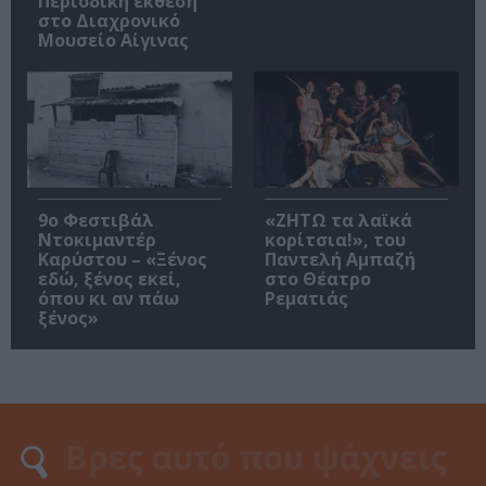
Περιοδική έκθεση
στο Διαχρονικό
Μουσείο Αίγινας
9ο Φεστιβάλ
«ΖΗΤΩ τα λαϊκά
Ντοκιμαντέρ
κορίτσια!», του
Καρύστου – «Ξένος
Παντελή Αμπαζή
εδώ, ξένος εκεί,
στο Θέατρο
όπου κι αν πάω
Ρεματιάς
ξένος»