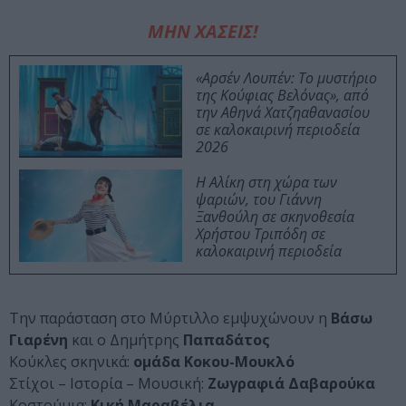
ΜΗΝ ΧΑΣΕΙΣ!
«Αρσέν Λουπέν: Το μυστήριο
της Κούφιας Βελόνας», από
την Αθηνά Χατζηαθανασίου
σε καλοκαιρινή περιοδεία
2026
Η Αλίκη στη χώρα των
ψαριών, του Γιάννη
Ξανθούλη σε σκηνοθεσία
Χρήστου Τριπόδη σε
καλοκαιρινή περιοδεία
Την παράσταση στο Μύρτιλλο εμψυχώνουν η
Βάσω
Γιαρένη
και ο Δημήτρης
Παπαδάτος
Κούκλες σκηνικά:
ομάδα
Κοκου-Μουκλό
Στίχοι – Ιστορία – Μουσική:
Ζωγραφιά Δαβαρούκα
Κοστούμια:
Κική Μαραβέλια