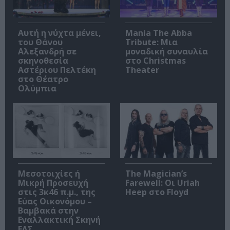
Αυτή η νύχτα μένει,
Mania The Abba
του Θάνου
Tribute: Μια
Αλεξανδρή σε
μοναδική συναυλία
σκηνοθεσία
στο Christmas
Αστέριου Πελτέκη
Theater
στο Θέατρο
Ολύμπια
Μεσοτοιχίες ή
The Magician’s
Μικρή Προσευχή
Farewell: Οι Uriah
στις 3κ46 π.μ., της
Heep στο Floyd
Εύας Οικονόμου –
Βαμβακά στην
Εναλλακτική Σκηνή
ΕΛΣ