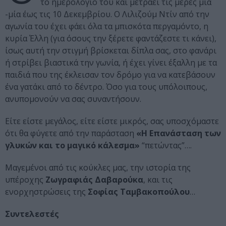
το ημερολόγιο του και μετράει τις μέρες μία
-μία έως τις 10 Δεκεμβρίου. Ο Λιλιζούμ Ντίν από την
αγωνία του έχει φάει όλα τα μπισκότα περγαμόντο, η
κυρία Έλλη (για όσους την ξέρετε φαντάζεστε τι κάνει),
ίσως αυτή την στιγμή βρίσκεται δίπλα σας, στο φανάρι
ή στρίβει βιαστικά την γωνία, ή έχει γίνει έξαλλη με τα
παιδιά που της έκλεισαν τον δρόμο για να κατεβάσουν
ένα γατάκι από το δέντρο. Όσο για τους υπόλοιπους,
ανυπομονούν να σας συναντήσουν.
Είτε είστε μεγάλος, είτε είστε μικρός, σας υποσχόμαστε
ότι θα φύγετε από την παράσταση
«Η Επανάσταση των
γλυκών και το μαγικό κάλεσμα»
“πετώντας”….
Μαγεμένοι από τις κούκλες μας, την ιστορία της
υπέροχης
Ζωγραφιάς Δαβαρούκα
, και τις
ενορχηστρώσεις της
Σοφίας Ταμβακοπούλου
…
Συντελεστές