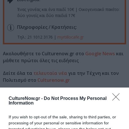
Ένας γονέας και ένα παιδί 10€ | Οικογενειακό πακέτο:
δύο γονείς και δύο παιδιά 17€
Πληροφορίες / Κρατήσεις:
Τηλ.: 21 1012 3176 |
myrtillocafe.gr
Ακολουθήστε το Culturenow.gr στο
Google News
και
μάθετε πρώτοι όλες τις ειδήσεις
Δείτε όλα τα
τελευταία νέα
για την Τέχνη και τον
Πολιτισμό στο
Culturenow.gr
Νέοι Διαγωνισμοί
❯
CultureNow.gr -
Do Not Process My Personal
Information
Tags
If you wish to opt-out of the sale, sharing to third parties, or
ΔΡΑΣΤΗΡΙΟΤΗΤΕΣ ΓΙΑ ΠΑΙΔΙΑ
ΚΟΥΚΛΟΘΕΑΤΡΟ
processing of your personal or sensitive information for