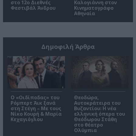
στο 12ο Διεθνές
Καλογιάννη στον
Φεστιβάλ Άνδρου
Κινηματογράφο
Αθηναία
Δημοφιλή Άρθρα
O «Οιδίποδας» του
Θεοδώρα,
Ρόμπερτ Άικ ξανά
Αυτοκράτειρα του
στη Στέγη – Με τους
Βυζαντίου: Η νέα
Νίκο Κουρή & Μαρία
ελληνική όπερα του
Κεχαγιόγλου
Θεόδωρου Στάθη
στο θέατρο
Ολύμπια