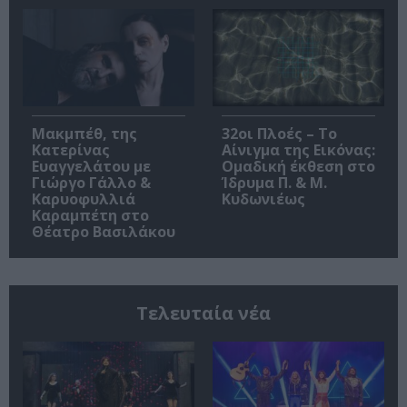
Μακμπέθ, της
32οι Πλοές – Το
Κατερίνας
Αίνιγμα της Εικόνας:
Ευαγγελάτου με
Ομαδική έκθεση στο
Γιώργο Γάλλο &
Ίδρυμα Π. & Μ.
Καρυοφυλλιά
Κυδωνιέως
Καραμπέτη στο
Θέατρο Βασιλάκου
Τελευταία νέα