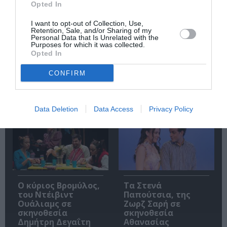
Opted In
I want to opt-out of Collection, Use,
Retention, Sale, and/or Sharing of my
Personal Data that Is Unrelated with the
Purposes for which it was collected.
Opted In
Πολυάννα Το
ΚΠΙΣΝ: Park your
παιχνίδι της χαράς,
Cinema – Αύγουστος
της Κάρμεν
2026
CONFIRM
Ρουγγέρη στο 55ο
Φεστιβάλ Ολύμπου
2026
Data Deletion
Data Access
Privacy Policy
O κύριος Βρομύλος,
Τα Στενά
του Ντέιβιντ
Παπούτσια, της
Ουάλιαμς σε
Ζωρζ Σαρή σε
σκηνοθεσία
σκηνοθεσία
Δημήτρη Δεγαΐτη
Αθανασίας