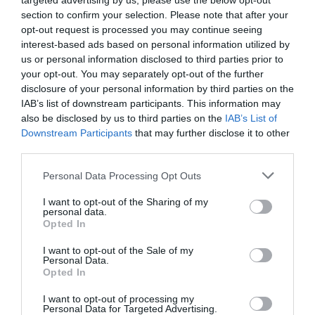
targeted advertising by us, please use the below opt-out
ΠΑΙΔΙΚΕΣ ΠΑΡΑΣΤΑΣΕΙΣ 2022 – 2023
section to confirm your selection. Please note that after your
ΠΑΙΔΙΚΕΣ ΠΑΡΑΣΤΑΣΕΙΣ ΚΑΙ ΕΚΘΕΣΕΙΣ ΓΙΑ ΠΑΙΔΙΑ
opt-out request is processed you may continue seeing
interest-based ads based on personal information utilized by
us or personal information disclosed to third parties prior to
Newsletter
your opt-out. You may separately opt-out of the further
Κάθε βδομάδα στο e-mail σας τα τελευταία νέα για
disclosure of your personal information by third parties on the
την Τέχνη και τον Πολιτισμό!
IAB’s list of downstream participants. This information may
also be disclosed by us to third parties on the
IAB’s List of
Downstream Participants
that may further disclose it to other
third parties.
Personal Data Processing Opt Outs
Ακολουθήστε το Culturenow.gr
I want to opt-out of the Sharing of my
personal data.
Opted In
I want to opt-out of the Sale of my
Personal Data.
Σχετικά Άρθρα
Opted In
I want to opt-out of processing my
Personal Data for Targeted Advertising.