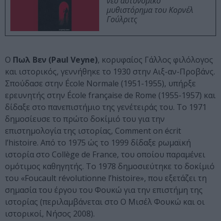
νέο αστυνομικό
μυθιστόρημα του Κορνέλ
Γούλριτς
Ο
Πωλ Βεν (Paul Veyne)
, κορυφαίος Γάλλος φιλόλογος
και ιστορικός, γεννήθηκε το 1930 στην Αιξ-αν-Προβάνς.
Σπούδασε στην École Normale (1951-1955), υπήρξε
ερευνητής στην École française de Rome (1955-1957) και
δίδαξε στο πανεπιστήμιο της γενέτειράς του. Το 1971
δημοσίευσε το πρώτο δοκίμιό του για την
επιστημολογία της ιστορίας, Comment on écrit
l’histoire. Από το 1975 ώς το 1999 δίδαξε ρωμαϊκή
ιστορία στο Collège de France, του οποίου παραμένει
ομότιμος καθηγητής. Tο 1978 δημοσιεύτηκε το δοκίμιό
του «Foucault révolutionne l’histoire», που εξετάζει τη
σημασία του έργου του Φουκώ για την επιστήμη της
ιστορίας (περιλαμβάνεται στο Ο Μισέλ Φουκώ και οι
ιστορικοί, Νήσος 2008).