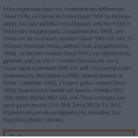
Άλλα σημαντικά έργα του: Inventaire des différences
(Seuil 1976), Le Pain et le Cirque (Seuil 1976· το δεύτερο
μέρος του έχει εκδοθεί στα ελληνικά, υπό τον τίτλο Ο
ελληνικός ευεργετισμός, Ζαχαρόπουλος 1993), Les
Grecs ont-ils cru à leurs mythes? (Seuil 1983· ελλ. έκδ.: Οι
Έλληνες πίστευαν στους μύθους τους; Ζαχαρόπουλος
1993), La Société romaine (Seuil 1991), Les Mystères du
gynécée, μαζί με την F. Frontisi-Ducroux και τον F.
Lissarrague (Gallimard 1998· ελλ. έκδ.: Τα μυστήρια του
γυναικωνίτη, Αλεξάνδρεια 2008), Sexe et pouvoir à
Rome (Tallandier 2005), L’Empire gréco-romain (Seuil
2005), Quand notre monde est devenu chrétien (312-
394), (Albin Michel 2007· ελλ. έκδ.: Όταν ο κόσμος μας
έγινε χριστιανικός (312-394), Εστία 2012). Το 2012,
δημοσίευσε μια νέα μετάφραση της Αινειάδας του
Βιργίλιου (Belles Lettres).
Ταυτότητα