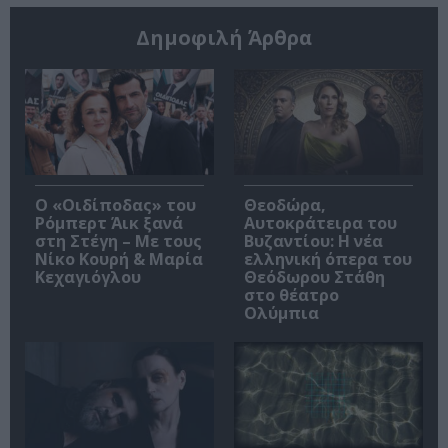
Δημοφιλή Άρθρα
O «Οιδίποδας» του
Θεοδώρα,
Ρόμπερτ Άικ ξανά
Αυτοκράτειρα του
στη Στέγη – Με τους
Βυζαντίου: Η νέα
Νίκο Κουρή & Μαρία
ελληνική όπερα του
Κεχαγιόγλου
Θεόδωρου Στάθη
στο θέατρο
Ολύμπια