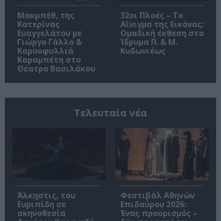
Μακμπέθ, της
32οι Πλοές – Το
Κατερίνας
Αίνιγμα της Εικόνας:
Ευαγγελάτου με
Ομαδική έκθεση στο
Γιώργο Γάλλο &
Ίδρυμα Π. & Μ.
Καρυοφυλλιά
Κυδωνιέως
Καραμπέτη στο
Θέατρο Βασιλάκου
Τελευταία νέα
Άλκηστις, του
Φεστιβάλ Αθηνών
Ευριπίδη σε
Επιδαύρου 2026:
σκηνοθεσία
Ένας προορισμός –