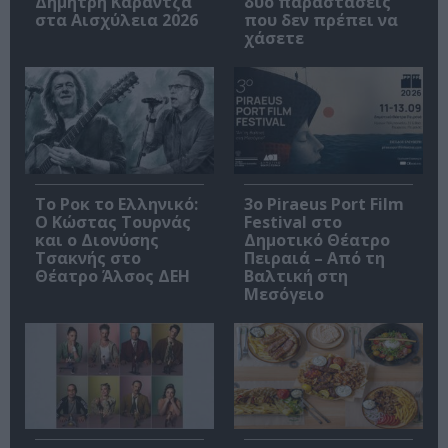
Δημήτρη Καραντζά
δύο παραστάσεις
στα Αισχύλεια 2026
που δεν πρέπει να
χάσετε
Το Ροκ το Ελληνικό:
3o Piraeus Port Film
Ο Κώστας Τουρνάς
Festival στο
και ο Διονύσης
Δημοτικό Θέατρο
Τσακνής στο
Πειραιά – Από τη
Θέατρο Άλσος ΔΕΗ
Βαλτική στη
Μεσόγειο