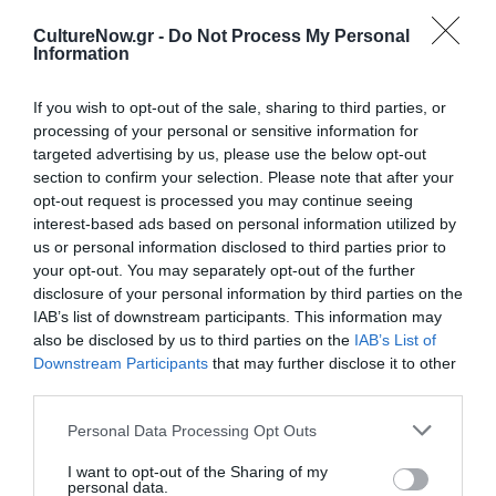
CultureNow.gr -
Do Not Process My Personal
ΠΛΗΡΟΦΟΡΙΕΣ ΕΚΔΟΣΗΣ:ΠΩΛ ΒΕΝΗ ΕΛΛΗΝΟΡΩΜΑΪΚΗ
Information
ΑΥΤΟΚΡΑΤΟΡΙΑΜετάφραση: Ειρήνη ΜητούσηΜΕ
ΦΩΤΟΓΡΑΦΙΚΟ ΕΝΘΕΤΟΒιβλιοπωλείον της Εστίας. Πρώτη
If you wish to opt-out of the sale, sharing to third parties, or
έκδοση: Ιούλιος 2013 Σειρά: Ιστορία & Πολιτική –
processing of your personal or sensitive information for
Διευθυντής: Ν.Ε. ΚαραπιδάκηςΣελ. 1032, 15 x 23 τιμή: 49
targeted advertising by us, please use the below opt-out
ευρώ ISBN: 978-960-05-1575-6
section to confirm your selection. Please note that after your
opt-out request is processed you may continue seeing
interest-based ads based on personal information utilized by
Ακολουθήστε το Culturenow.gr στο
Google News
και
us or personal information disclosed to third parties prior to
your opt-out. You may separately opt-out of the further
μάθετε πρώτοι όλες τις ειδήσεις
disclosure of your personal information by third parties on the
IAB’s list of downstream participants. This information may
Δείτε όλα τα
τελευταία νέα
για την Τέχνη και τον
also be disclosed by us to third parties on the
IAB’s List of
Πολιτισμό στο
Culturenow.gr
Downstream Participants
that may further disclose it to other
third parties.
Νέοι Διαγωνισμοί
❯
Personal Data Processing Opt Outs
Tags
I want to opt-out of the Sharing of my
personal data.