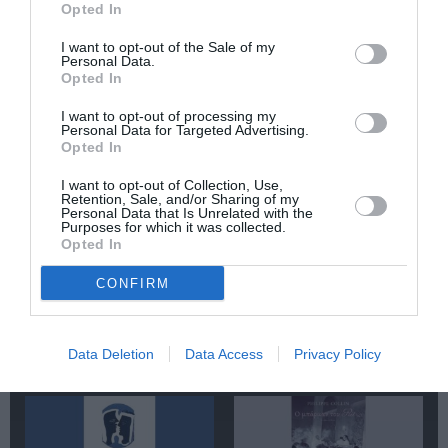
ΔΟΚΙΜΙΑ - ΜΕΛΕΤΕΣ
ΕΚΔΟΣΕΙΣ ΕΣΤΙΑ
Opted In
I want to opt-out of the Sale of my
Personal Data.
Newsletter
Opted In
Κάθε βδομάδα στο e-mail σας τα τελευταία νέα για
I want to opt-out of processing my
την Τέχνη και τον Πολιτισμό!
Personal Data for Targeted Advertising.
Opted In
I want to opt-out of Collection, Use,
Retention, Sale, and/or Sharing of my
Personal Data that Is Unrelated with the
Purposes for which it was collected.
Opted In
Ακολουθήστε το Culturenow.gr
CONFIRM
Data Deletion
Data Access
Privacy Policy
Σχετικά Άρθρα