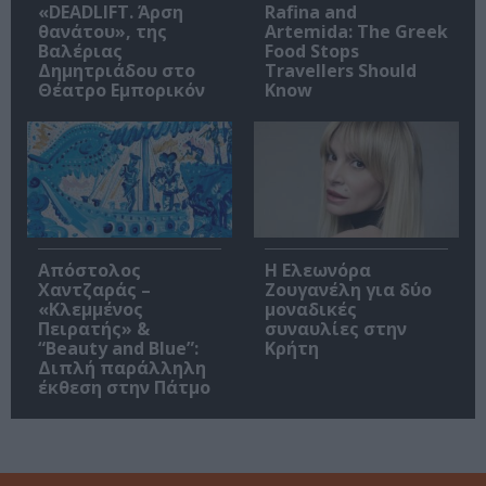
«DEADLIFT. Άρση
Rafina and
θανάτου», της
Artemida: The Greek
Βαλέριας
Food Stops
Δημητριάδου στο
Travellers Should
Θέατρο Εμπορικόν
Know
Απόστολος
Η Ελεωνόρα
Χαντζαράς –
Ζουγανέλη για δύο
«Κλεμμένος
μοναδικές
Πειρατής» &
συναυλίες στην
“Beauty and Blue”:
Κρήτη
Διπλή παράλληλη
έκθεση στην Πάτμο