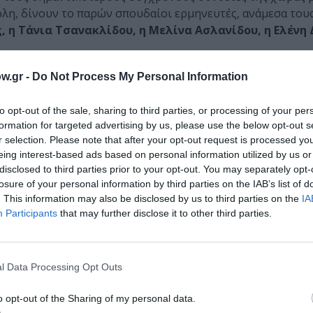
ολη, δίνουν το παρών σπουδαίοι ερμηνευτές, ανάμεσα του
 η Τάνια Τσανακλίδου, η Μελίνα Ασλανίδου, η Ελένη 
w.gr -
Do Not Process My Personal Information
to opt-out of the sale, sharing to third parties, or processing of your per
ι πάθος και έκφραση. Τα τραγούδια που επέλεξα με συγκιν
formation for targeted advertising by us, please use the below opt-out s
r selection. Please note that after your opt-out request is processed y
γούν σε κόσμους φανταστικούς, με μεταφέρουν μαγικά από 
eing interest-based ads based on personal information utilized by us or
Άλκηστις Πρωτοψάλτη. Η σπουδαία ερμηνεύτρια έρχεται στ
disclosed to third parties prior to your opt-out. You may separately opt-
, Νίνο Ρότα και Πιατσόλλα μέχρι τους σύγχρονους έλλην
losure of your personal information by third parties on the IAB’s list of
Ρεμπούτσικα, και από τη σκηνή του Ηρωδείου μας προ(σ)κ
. This information may also be disclosed by us to third parties on the
IA
Ορχήστρα του Δήμου Αθηναίων
υπό τη μουσική διεύθυν
Participants
that may further disclose it to other third parties.
ς Χριστίνας Βαρσάμη-Κούκνη.
ο πλαίσιο του Φεστιβάλ 2015. Το υποβλητικό θεατράκι της
l Data Processing Opt Outs
ος», θα φιλοξενήσει 3 διήμερα ελληνικής μουσικής διατ
α τη μαγεία του μικρού αυτού θεάτρου ήρθε τη στιγμή να
o opt-out of the Sharing of my personal data.
 εξίσου μαγικές!