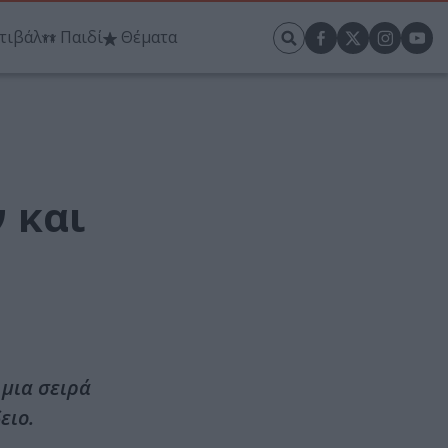
τιβάλ
Παιδί
Θέματα
 και
 μια σειρά
ειο.