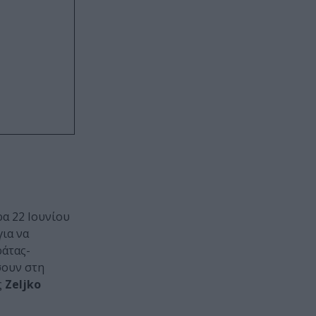
ρα 22 Ιουνίου
ια να
ράτας-
σουν στη
ς
Zeljko