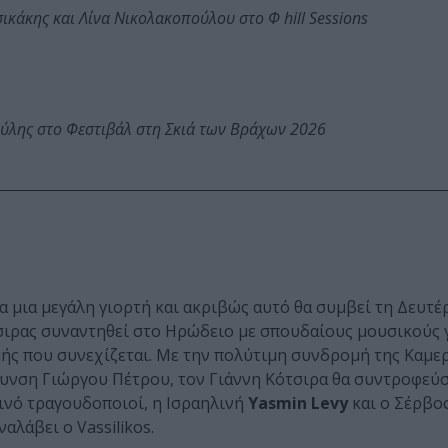
κάκης και Λίνα Νικολακοπούλου στο Φ hill Sessions
ύλης στο Φεστιβάλ στη Σκιά των Βράχων 2026
α μια μεγάλη γιορτή και ακριβώς αυτό θα συμβεί τη Δευτέ
σιρας συναντηθεί στο Ηρώδειο με σπουδαίους μουσικούς γ
ής που συνεχίζεται. Με την πολύτιμη συνδρομή της Καμε
υνση Γιώργου Πέτρου, τον Γιάννη Κότσιρα θα συντροφεύ
οινό τραγουδοποιοί, η Ισραηλινή
Yasmin Levy
και ο Σέρβο
λάβει ο Vassilikos.