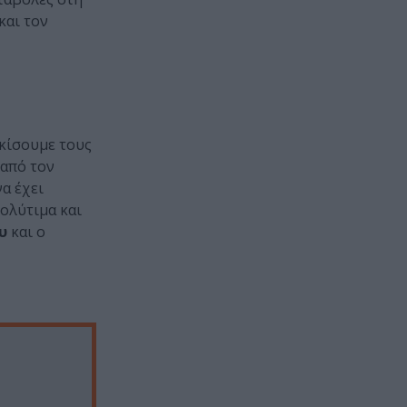
και τον
ρκίσουμε τους
 από τον
α έχει
ολύτιμα και
υ
και ο