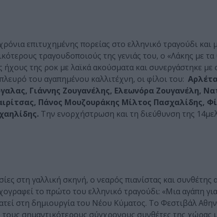
χρόνια επιτυχημένης πορείας στο ελληνικό τραγούδι και 
ικότερους τραγουδοποιούς της γενιάς του, o «Λάκης με τα
ς ήχους της ροκ με λαϊκά ακούσματα και συνεργάστηκε με
πλευρό του αγαπημένου καλλιτέχνη, οι φίλοι του:
Αρλέτα,
ώγαλας, Γιάννης Ζουγανέλης, Ελεωνόρα Ζουγανέλη, Ν
ιρίτσας, Πάνος Μουζουράκης Μίλτος Πασχαλίδης, Φ
χαηλίδης.
Την ενορχήστρωση και τη διεύθυνση της 14με
σίες στη γαλλική σκηνή, ο νεαρός πιανίστας και συνθέτης 
Ηχογραφεί το πρώτο του ελληνικό τραγούδι: «Μια αγάπη για
ατεί στη δημιουργία του Νέου Κύματος. Το Φεστιβάλ Αθην
ό τους σημαντικότερους σύγχρονους συνθέτες της χώρας μ