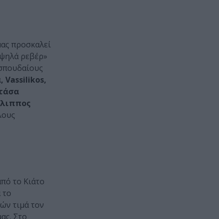
μας προσκαλεί
 ψηλά ρεβέρ»
 σπουδαίους
 Vassilikos,
ατάσα
ίλιππος
λους
από το Κιάτο
 το
ών τιμά τον
ας. Στο