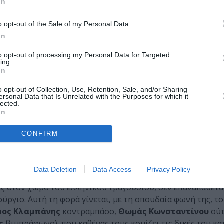
In
o opt-out of the Sale of my Personal Data.
In
to opt-out of processing my Personal Data for Targeted
ing.
In
α του κλασικού με το λαϊκό», όπως έλεγε ο Χατζιδάκις– 
κή διάθεση.
o opt-out of Collection, Use, Retention, Sale, and/or Sharing
ersonal Data that Is Unrelated with the Purposes for which it
lected.
πία του φανταστικού, με σταθμούς τραγούδια του Χατζιδάκι
In
ιητών. «Οδοδείκτες» της μουσικής αυτής διαδρομής, απο
Καλβίνο κ.ά.) και οι εικόνες το βίντεο του Άγγελου Αγγελή
CONFIRM
Data Deletion
Data Access
Privacy Policy
ες στον χώρο του ελληνικού τραγουδιού, δεν επαναπαύετα
ούργιο. Αυτή τη φορά γίνεται, με τη σπουδαία φωνή της, τ
ρος Κλαμπάνης
κοντραμπάσο,
Θωμάς Κωνσταντίνου
ούτ
ς
βιμπράφωνο), που καθένας τους κομίζει τις δικές του κ