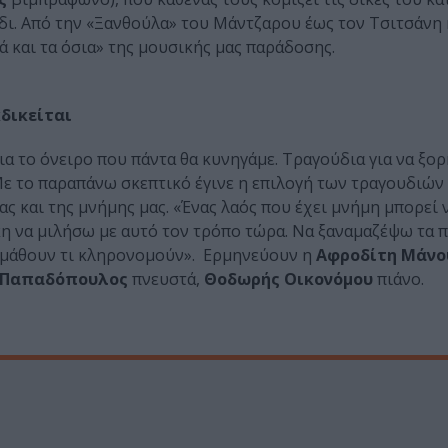
ι. Από την «Ξανθούλα» του Μάντζαρου έως τον Τσιτσάνη 
ρά και τα όσια» της μουσικής μας παράδοσης.
δικείται
ια το όνειρο που πάντα θα κυνηγάμε. Τραγούδια για να ξο
 Με το παραπάνω σκεπτικό έγινε η επιλογή των τραγουδιών
 και της μνήμης μας. «Ένας λαός που έχει μνήμη μπορεί ν
η να μιλήσω με αυτό τον τρόπο τώρα. Να ξαναμαζέψω τα π
να μάθουν τι κληρονομούν». Ερμηνεύουν η
Αφροδίτη Μάνο
 Παπαδόπουλος
πνευστά,
Θοδωρής Οικονόμου
πιάνο.