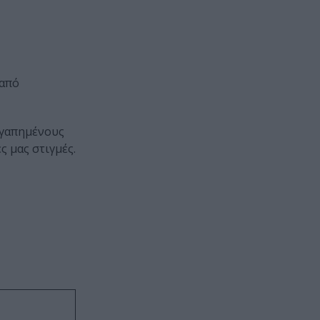
 από
 αγαπημένους
ς μας στιγμές.