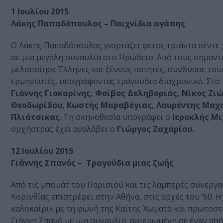
1 Ιουλίου 2015
Λάκης Παπαδόπουλος – Παιχνίδια αγάπης
Ο Λάκης Παπαδόπουλος γιορτάζει φέτος τριάντα πέντε 
σε μια μεγάλη συναυλία στο Ηρώδειο. Από τους σημαντ
μελοποίησε Έλληνες και ξένους ποιητές, συνδύασε του
ερμηνευτές, υπογράφοντας τραγούδια διαχρονικά. Στο 
Γιάννης Γιοκαρίνης, Φοίβος Δεληβοριάς, Νίκος Ζι
Θεοδωρίδου, Κωστής Μαραβέγιας, Λαυρέντης Μαχα
Πλιάτσικας
. Τη σκηνοθεσία υπογράφει ο
Ιεροκλής Μι
ορχήστρας έχει αναλάβει ο
Γιώργος Ζαχαρίου.
12 Ιουλίου 2015
Γιάννης Σπανός – Τραγούδια μιας ζωής
Από τις μπουάτ του Παρισιού και τις λαμπερές συνεργα
Κορινθίας επιστρέφει στην Αθήνα, στις αρχές του ’60. 
καλοκαίρι» με τη φωνή της Καίτης Χωματά και πρωτοστ
Γιάννη Σπανό με μια συναυλία, αφιερωμένη σε έναν απ