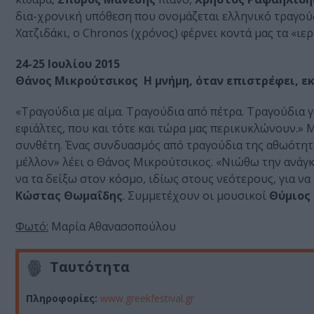
δια-χρονική υπόθεση που ονομάζεται ελληνικό τραγούδ
Χατζιδάκι, ο Chronos (χρόνος) φέρνει κοντά μας τα «ιε
24-25 Ιουλίου 2015
Θάνος Μικρούτσικος Η μνήμη, όταν επιστρέφει, εκ
«Τραγούδια με αίμα. Τραγούδια από πέτρα. Τραγούδια γ
εφιάλτες, που και τότε και τώρα μας περικυκλώνουν.»
συνθέτη. Ένας συνδυασμός από τραγούδια της αθωότητας
μέλλον» λέει ο Θάνος Μικρούτσικος. «Νιώθω την ανάγκ
να τα δείξω στον κόσμο, ιδίως στους νεότερους, για 
Κώστας Θωμαΐδης
. Συμμετέχουν οι μουσικοί
Θύμιος
Φωτό:
Μαρία Αθανασοπούλου
Ταυτότητα
Πληροφορίες:
www.greekfestival.gr