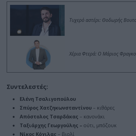
Τυχερό αστέρι: Θοδωρής Βουτσι
Χέρια Φτερά: Ο Μάριος Φραγκο
Συντελεστές:
Ελένη Τσαλιγοπούλου
Σπύρος Χατζηκωνσταντίνου
– κιθάρες
Απόστολος Τσαρδάκας
– κανονάκι
Ταξιάρχης Γεωργούλης –
ούτι, μπόζουκ
Νίκος Κόχιλας
– βιολί