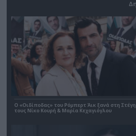
Δ
O «Οιδίποδας» του Ρόμπερτ Άικ ξανά στη Στέγη
τους Νίκο Κουρή & Μαρία Κεχαγιόγλου