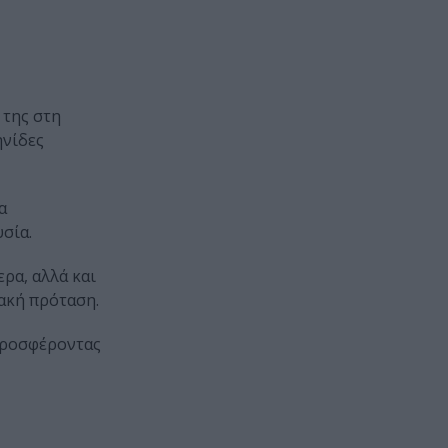
 της στη
ηνίδες
α
σία.
ρα, αλλά και
ακή πρόταση.
 προσφέροντας