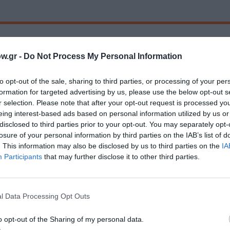
μάθετε πρώτοι όλες τις ειδήσεις
w.gr -
Do Not Process My Personal Information
ολιτισμό στο
Culturenow.gr
to opt-out of the sale, sharing to third parties, or processing of your per
r
Δες
formation for targeted advertising by us, please use the below opt-out s
r selection. Please note that after your opt-out request is processed y
eing interest-based ads based on personal information utilized by us or
disclosed to third parties prior to your opt-out. You may separately opt-
losure of your personal information by third parties on the IAB’s list of
Ο - ΛΑΪΚΟ - ΠΑΡΑΔΟΣΙΑΚΗ
ΣΥΝΑΥΛΙΕΣ 2025
. This information may also be disclosed by us to third parties on the
IA
Participants
that may further disclose it to other third parties.
νη και τον Πολιτισμό!
l Data Processing Opt Outs
o opt-out of the Sharing of my personal data.
λουθήστε το Culturenow.gr