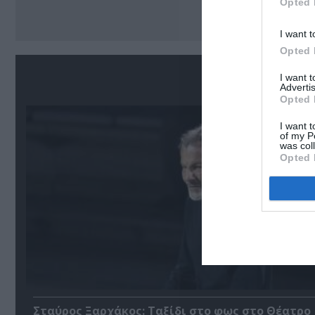
Opted 
I want t
Opted 
Σ
I want 
Advertis
Opted 
I want t
of my P
was col
Opted 
Σταύρος Ξαρχάκος: Ταξίδι στο φως στο Θέατρο