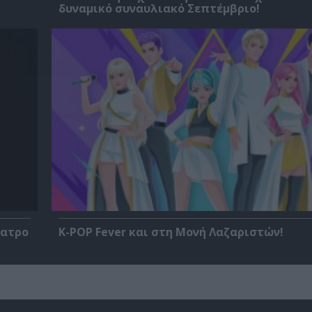
δυναμικό συναυλιακό Σεπτέμβριο!
έατρο
K-POP Fever και στη Μονή Λαζαριστών!