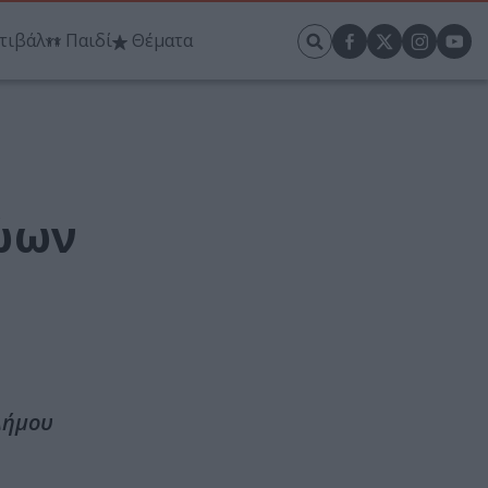
τιβάλ
Παιδί
Θέματα
ρώων
Δήμου