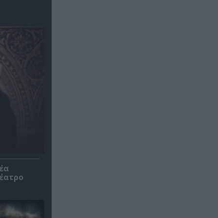
έα
θέατρο