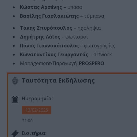
Κώστας Αρσένης
– μπάσο
Βασίλης Γιασλακιώτης
– τύμπανα
Τάκης Σπυρόπουλος
– ηχοληψία
Δημήτρης Λάϊος
– φωτισμοί
Πάνος Γιαννακόπουλος
– φωτογραφίες
Κωνσταντίνος Γεωργαντάς –
artwork
Management/Παραγωγή:
PROSPERO
Ταυτότητα Εκδήλωσης
Ημερομηνία:
13/02/2025
21:00
Eισιτήρια: