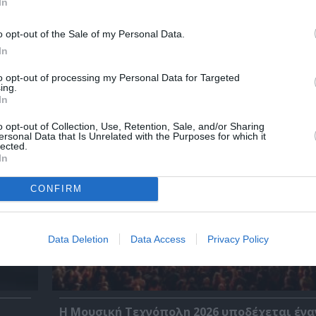
In
o opt-out of the Sale of my Personal Data.
In
χετικά Άρθρα
to opt-out of processing my Personal Data for Targeted
ing.
In
o opt-out of Collection, Use, Retention, Sale, and/or Sharing
ersonal Data that Is Unrelated with the Purposes for which it
lected.
In
CONFIRM
Data Deletion
Data Access
Privacy Policy
Η Μουσική Τεχνόπολη 2026 υποδέχεται ένα