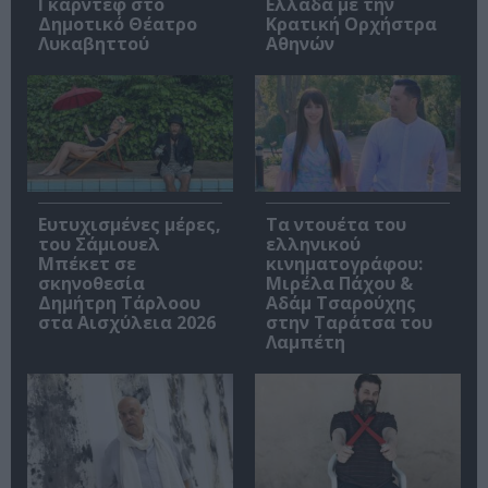
Γκάρντεφ στο
Ελλάδα με την
Δημοτικό Θέατρο
Κρατική Ορχήστρα
Λυκαβηττού
Αθηνών
Ευτυχισμένες μέρες,
Τα ντουέτα του
του Σάμιουελ
ελληνικού
Μπέκετ σε
κινηματογράφου:
σκηνοθεσία
Μιρέλα Πάχου &
Δημήτρη Τάρλοου
Αδάμ Τσαρούχης
στα Αισχύλεια 2026
στην Ταράτσα του
Λαμπέτη