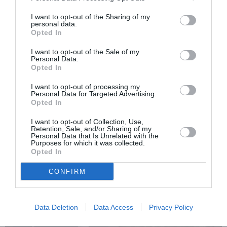
I want to opt-out of the Sharing of my
Δημοφιλή Άρθρα
personal data.
Opted In
I want to opt-out of the Sale of my
Personal Data.
Opted In
I want to opt-out of processing my
Personal Data for Targeted Advertising.
Opted In
O «Οιδίποδας» του
Θεοδώρα,
Ρόμπερτ Άικ ξανά
Αυτοκράτειρα του
I want to opt-out of Collection, Use,
στη Στέγη – Με τους
Βυζαντίου: Η νέα
Retention, Sale, and/or Sharing of my
Νίκο Κουρή & Μαρία
ελληνική όπερα του
Personal Data that Is Unrelated with the
Κεχαγιόγλου
Θεόδωρου Στάθη
Purposes for which it was collected.
στο θέατρο
Opted In
Ολύμπια
CONFIRM
Data Deletion
Data Access
Privacy Policy