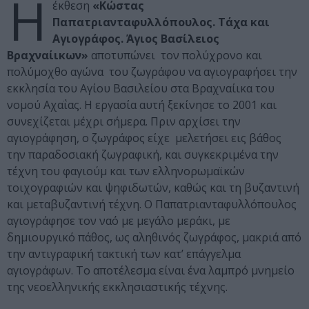
Η
έκθεση
«Κώστας
Παπατριανταφυλλόπουλος. Τάχα και
Αγιογράφος. Άγιος Βασίλειος
Βραχναίικων»
αποτυπώνει τον πολύχρονο και
πολύμοχθο αγώνα του ζωγράφου να αγιογραφήσει την
εκκλησία του Αγίου Βασιλείου στα Βραχναίικα του
νομού Αχαΐας. Η εργασία αυτή ξεκίνησε το 2001 και
συνεχίζεται μέχρι σήμερα. Πριν αρχίσει την
αγιογράφηση, ο ζωγράφος είχε μελετήσει εις βάθος
την παραδοσιακή ζωγραφική, και συγκεκριμένα την
τέχνη του φαγιούμ και των ελληνορωμαϊκών
τοιχογραφιών και ψηφιδωτών, καθώς και τη βυζαντινή
και μεταβυζαντινή τέχνη. Ο Παπατριανταφυλλόπουλος
αγιογράφησε τον ναό με μεγάλο μεράκι, με
δημιουργικό πάθος, ως αληθινός ζωγράφος, μακριά από
την αντιγραφική τακτική των κατ’ επάγγελμα
αγιογράφων. Το αποτέλεσμα είναι ένα λαμπρό μνημείο
της νεοελληνικής εκκλησιαστικής τέχνης.