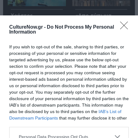
Χρήστος
«Απο-τύπωμα
Κεχαγιόγλου – Μες
τέχνης: H
το φως: Έκθεση
καλλιτεχνική
CultureNow.gr -
Do Not Process My Personal
στον χώρο τέχνης
τυπογραφία»: Νέα
Information
Ώχρα Μπλε
έκθεση ετοιμάζεται
στο Τελλόγλειο
If you wish to opt-out of the sale, sharing to third parties, or
processing of your personal or sensitive information for
targeted advertising by us, please use the below opt-out
section to confirm your selection. Please note that after your
opt-out request is processed you may continue seeing
interest-based ads based on personal information utilized by
us or personal information disclosed to third parties prior to
your opt-out. You may separately opt-out of the further
“Kythera: Three
Σοφία Παπακώστα
disclosure of your personal information by third parties on the
different
– Things to hold:
approaches”: Έκθεση
Έκθεση στην
IAB’s list of downstream participants. This information may
στην γκαλερί Follow
γκαλερί
also be disclosed by us to third parties on the
IAB’s List of
Your Art
Ζουμπουλάκη
Downstream Participants
that may further disclose it to other
third parties.
Personal Data Processing Opt Outs