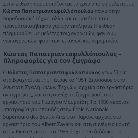
Στην έκθεση παρουσιάζονται τα έργα από τη μελέτη του
Κώστα Παπατριανταφυλλόπουλου
πάνω στην
παραδοσιακή τέχνη, αλλά και οι μακέτες που
πραγματοποιήθηκαν για την εκκλησία. Η έκθεση
πλημμυρίζει με μελέτες τοιχογραφιών, φαγιούμ,
νωπογραφιών, φορητών εικόνων και κεραμικών.
Κώστας Παπατριανταφυλλόπουλος –
Πληροφορίες για τον ζωγράφο
Ο
Κώστας Παπατριανταφυλλόπουλος
γεννήθηκε
στα Βραχναίικα της Πάτρας το 1951. Σπούδασε στην
Ανωτάτη Σχολή Καλών Τεχνών, αρχικά στο εργαστήριο
αγιογραφίας, και στη συνέχεια ζωγραφική, στο
εργαστήριο του Γιώργου Μαυροΐδη. Το 1980 κέρδισε
υποτροφία για σπουδές στην École Nationale
Supérieure des Beaux-Arts στο Παρίσι, αρχικά στο
εργαστήριο του Albert Zavaro και στη συνέχεια κοντά
στον Pierre Carron. Το 1985 άρχισε να διδάσκει τα