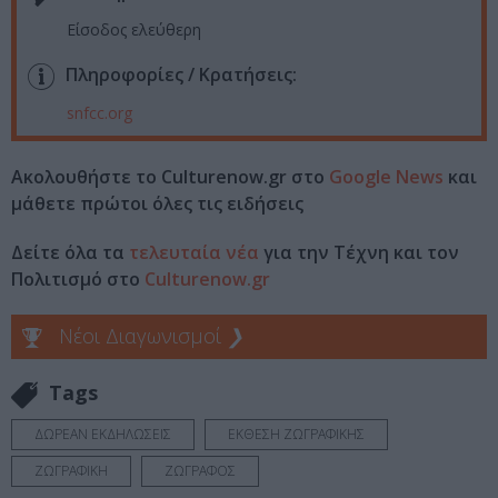
Είσοδος ελεύθερη
Πληροφορίες / Κρατήσεις:
snfcc.org
Ακολουθήστε το Culturenow.gr στο
Google News
και
μάθετε πρώτοι όλες τις ειδήσεις
Δείτε όλα τα
τελευταία νέα
για την Τέχνη και τον
Πολιτισμό στο
Culturenow.gr
Νέοι Διαγωνισμοί
❯
Tags
ΔΩΡΕΑΝ ΕΚΔΗΛΩΣΕΙΣ
ΕΚΘΕΣΗ ΖΩΓΡΑΦΙΚΗΣ
ΖΩΓΡΑΦΙΚΗ
ΖΩΓΡΑΦΟΣ