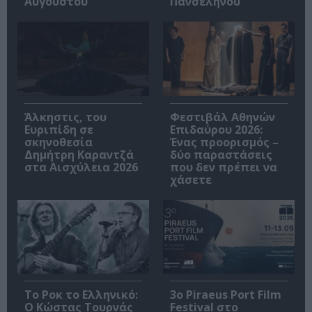
Αυγούστου
Πανσελήνου
Άλκηστις, του
Φεστιβάλ Αθηνών
Ευριπίδη σε
Επιδαύρου 2026:
σκηνοθεσία
Ένας προορισμός –
Δημήτρη Καραντζά
δύο παραστάσεις
στα Αισχύλεια 2026
που δεν πρέπει να
χάσετε
Το Ροκ το Ελληνικό:
3o Piraeus Port Film
Ο Κώστας Τουρνάς
Festival στο