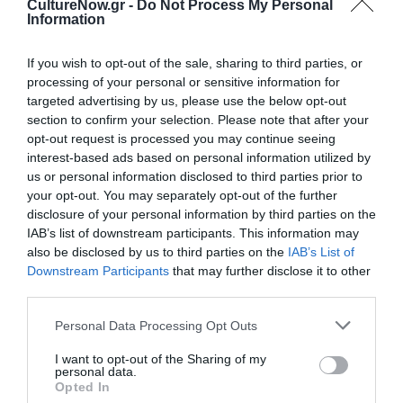
CultureNow.gr -
Do Not Process My Personal
Information
Σελίδες: 96,
ISBN
: 978-960-566-062-8, Τιμή: 7,70 €
If you wish to opt-out of the sale, sharing to third parties, or
processing of your personal or sensitive information for
targeted advertising by us, please use the below opt-out
Ακολουθήστε το Culturenow.gr στο
Google News
και
section to confirm your selection. Please note that after your
μάθετε πρώτοι όλες τις ειδήσεις
opt-out request is processed you may continue seeing
interest-based ads based on personal information utilized by
Δείτε όλα τα
τελευταία νέα
για την Τέχνη και τον
us or personal information disclosed to third parties prior to
Πολιτισμό στο
Culturenow.gr
your opt-out. You may separately opt-out of the further
disclosure of your personal information by third parties on the
Νέοι Διαγωνισμοί
❯
IAB’s list of downstream participants. This information may
also be disclosed by us to third parties on the
IAB’s List of
Downstream Participants
that may further disclose it to other
Tags
third parties.
ΕΚΔΟΣΕΙΣ ΜΕΤΑΙΧΜΙΟ
ΠΑΙΔΙΚΟ ΒΙΒΛΙΟ
Personal Data Processing Opt Outs
I want to opt-out of the Sharing of my
Newsletter
personal data.
Opted In
Κάθε βδομάδα στο e-mail σας τα τελευταία νέα για