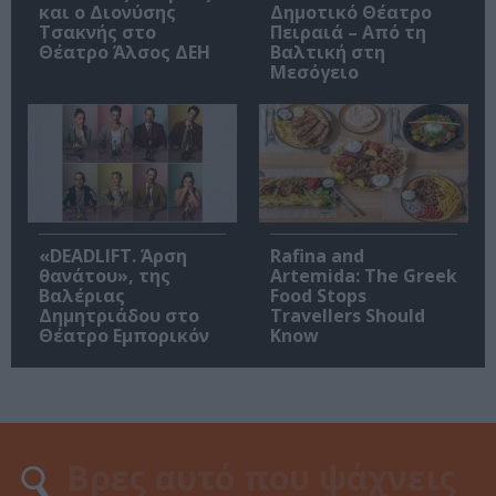
και ο Διονύσης
Δημοτικό Θέατρο
Τσακνής στο
Πειραιά – Από τη
Θέατρο Άλσος ΔΕΗ
Βαλτική στη
Μεσόγειο
«DEADLIFT. Άρση
Rafina and
θανάτου», της
Artemida: The Greek
Βαλέριας
Food Stops
Δημητριάδου στο
Travellers Should
Θέατρο Εμπορικόν
Know