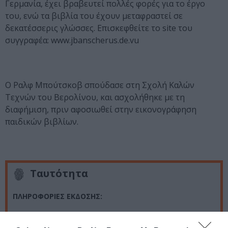
Γερμανία, έχει βραβευτεί πολλές φορές για το έργο
του, ενώ τα βιβλία του έχουν μεταφραστεί σε
δεκατέσσερις γλώσσες. Επισκεφθείτε το
site
του
συγγραφέα:
www
.
jbanscherus
.
de
.
vu
Ο Ραλφ Μπούτσκοβ σπούδασε στη Σχολή Καλών
Τεχνών του Βερολίνου, και ασχολήθηκε με τη
διαφήμιση, πριν αφοσιωθεί στην εικονογράφηση
παιδικών βιβλίων.
Ταυτότητα
ΠΛΗΡΟΦΟΡΙΕΣ ΕΚΔΟΣΗΣ:
Σειρά: Λογοτεχνία για παιδιά, Ηλικία: Από 8 ετών,
Εξώφυλλο: Σκληρό, Σχήμα: 13 x 20,