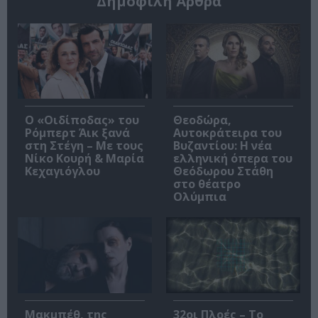
Δημοφιλή Άρθρα
O «Οιδίποδας» του
Θεοδώρα,
Ρόμπερτ Άικ ξανά
Αυτοκράτειρα του
στη Στέγη – Με τους
Βυζαντίου: Η νέα
Νίκο Κουρή & Μαρία
ελληνική όπερα του
Κεχαγιόγλου
Θεόδωρου Στάθη
στο θέατρο
Ολύμπια
Μακμπέθ, της
32οι Πλοές – Το