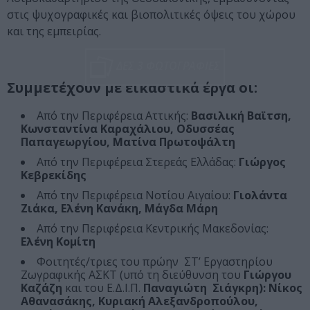
στις ψυχογραφικές και βιοπολιτικές όψεις του χώρου
και της εμπειρίας.
ΔΕΣ 3 ΦΩΤΟΓΡΑΦΙΕΣ
Συμμετέχουν με εικαστικά έργα οι:
Από την Περιφέρεια Αττικής:
Βασιλική Βαϊτση,
Κωνσταντίνα Καραχάλιου, Οδυσσέας
Παπαγεωργίου, Ματίνα Πρωτοψάλτη
Από την Περιφέρεια Στερεάς Ελλάδας:
Γιώργος
Κεβρεκίδης
Από την Περιφέρεια Νοτίου Αιγαίου:
Γιολάντα
Ζιάκα, Ελένη Κανάκη, Μάγδα Μάρη
Από την Περιφέρεια Κεντρικής Μακεδονίας:
Ελένη Κομίτη
Φοιτητές/τριες του πρώην ΣΤ’ Εργαστηρίου
Ζωγραφικής ΑΣΚΤ (υπό τη διεύθυνση του
Γιώργου
Καζάζη
και του Ε.Δ.Ι.Π.
Παναγιώτη Σιάγκρη):
Νίκος
Αθανασάκης, Κυριακή Αλεξανδροπούλου,