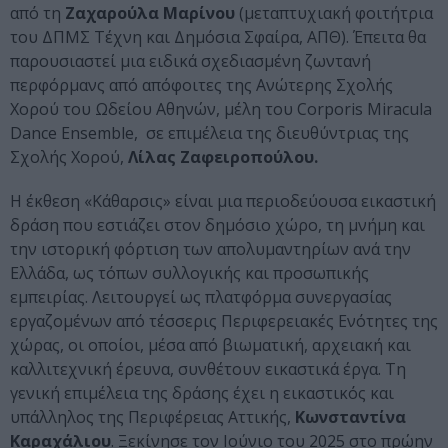
από τη
Ζαχαρούλα Μαρίνου
(μεταπτυχιακή φοιτήτρια
του ΔΠΜΣ Τέχνη και Δημόσια Σφαίρα, ΑΠΘ). Έπειτα θα
παρουσιαστεί μια ειδικά σχεδιασμένη ζωντανή
περφόρμανς από απόφοιτες της Ανώτερης Σχολής
Χορού του Ωδείου Αθηνών, μέλη του Corporis Miracula
Dance Ensemble, σε επιμέλεια της διευθύντριας της
Σχολής Χορού,
Λίλας Ζαφειροπούλου.
Η έκθεση «Κάθαρσις» είναι μια περιοδεύουσα εικαστική
δράση που εστιάζει στον δημόσιο χώρο, τη μνήμη και
την ιστορική φόρτιση των απολυμαντηρίων ανά την
Ελλάδα, ως τόπων συλλογικής και προσωπικής
εμπειρίας. Λειτουργεί ως πλατφόρμα συνεργασίας
εργαζομένων από τέσσερις Περιφερειακές Ενότητες της
χώρας, οι οποίοι, μέσα από βιωματική, αρχειακή και
καλλιτεχνική έρευνα, συνθέτουν εικαστικά έργα. Τη
γενική επιμέλεια της δράσης έχει η εικαστικός και
υπάλληλος της Περιφέρειας Αττικής,
Κωνσταντίνα
Καραχάλιου
. Ξεκίνησε τον Ιούνιο του 2025 στο πρώην