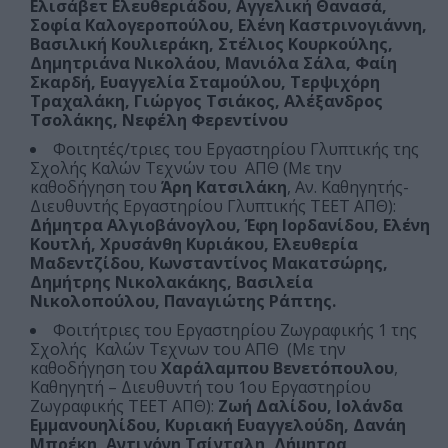
Ελισάβετ Ελευθεριάδου, Αγγελική Θανασά,
Σοφία Καλογεροπούλου, Ελένη Καστρινογιάννη,
Βασιλική Κουλιεράκη, Στέλιος Κουρκούλης,
Δημητριάνα Νικολάου, Μανιόλα Σάλα, Φαίη
Σκαρδή, Ευαγγελία Σταμούλου, Τερψιχόρη
Τραχαλάκη, Γιώργος Τσιάκος, Αλέξανδρος
Τσολάκης, Νεφέλη Φερεντίνου
Φοιτητές/τριες του Εργαστηρίου Γλυπτικής της
Σχολής Καλών Τεχνών του ΑΠΘ (Με την
καθοδήγηση του
Άρη Κατσιλάκη
, Αν. Καθηγητής-
Διευθυντής Εργαστηρίου Γλυπτικής ΤΕΕΤ ΑΠΘ):
Δήμητρα Αλγιοβάνογλου, Έφη Ιορδανίδου, Ελένη
Κουτλή, Χρυσάνθη Κυριάκου, Ελευθερία
Μαδεντζίδου, Κωνσταντίνος Μακατσώρης,
Δημήτρης Νικολακάκης, Βασιλεία
Νικολοπούλου, Παναγιώτης Ράπτης.
Φοιτήτριες του Εργαστηρίου Ζωγραφικής 1 της
Σχολής Καλών Τεχνων του ΑΠΘ (Με την
καθοδήγηση του
Χαράλαμπου Βενετόπουλου
,
Καθηγητή – Διευθυντή του 1ου Εργαστηρίου
Ζωγραφικής ΤΕΕΤ ΑΠΘ):
Ζωή Δαλίδου, Ιολάνδα
Εμμανουηλίδου, Κυριακή Ευαγγελούδη, Δανάη
Μπρέκη, Αντιγόνη Τσίνταλη, Δήμητρα