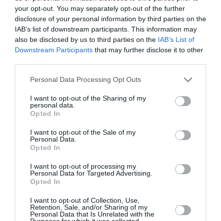
your opt-out. You may separately opt-out of the further
South by Southeast: «Προς-
disclosure of your personal information by third parties on the
Ανατολίζοντας τη Συλλογή»
IAB’s list of downstream participants. This information may
του ΕΜΣΤ
also be disclosed by us to third parties on the
IAB’s List of
Downstream Participants
that may further disclose it to other
third parties.
Κεντρική εικόνα θέματος: Δήμητρα Αλγιοβάνογλου το σαρκίο
Personal Data Processing Opt Outs
2025. Χαρτί, μεταλλική κρεμάστρα 70 x 130 x 34
I want to opt-out of the Sharing of my
personal data.
Opted In
Ταυτότητα Εκδήλωσης
I want to opt-out of the Sale of my
Ημερομηνία:
Personal Data.
Opted In
06/02/2026
15/02/2026
Από:
Εως:
I want to opt-out of processing my
Εγκαίνια: Παρασκευή 6 Φεβρουαρίου 2026, 18:00
Personal Data for Targeted Advertising.
Opted In
Ώρες λειτουργίας: 11:00 - 20:00
I want to opt-out of Collection, Use,
Τοποθεσία:
Retention, Sale, and/or Sharing of my
Personal Data that Is Unrelated with the
Κτήριο Κ3 της Περιφέρειας Κεντρικής Μακεδονίας, 26ης
Purposes for which it was collected.