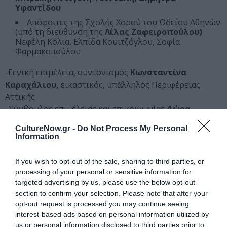
Υφαντίδου
Απόφοιτες της Σχολής Χορού του Ωδείου Αθηνών
(υπό τη διεύθυνση της
Λίλας Ζαφειροπούλου)
Νεφέλη Κόλια, Ελπίδα Κουιτζόγλου, Σοφία
Φαρμακοπούλου
-Γενική επιμέλεια, συντονισμός
Κωνσταντίνα
Καραχάλιου,
εικαστικός, υπάλληλος Περιφέρειας
Αττικής
-Σύμβουλος επιμέλειας και επικοινωνίας
Δώρα
Βασιλάκου
CultureNow.gr -
Do Not Process My Personal
Information
ΜΗΝ ΧΑΣΕΙΣ!
If you wish to opt-out of the sale, sharing to third parties, or
processing of your personal or sensitive information for
Μέτοικοι – Μετάβαση,
targeted advertising by us, please use the below opt-out
Ενσωμάτωση, Δημιουργία:
section to confirm your selection. Please note that after your
Ομαδική έκθεση στην
opt-out request is processed you may continue seeing
Πινακοθήκη Κυκλάδων
interest-based ads based on personal information utilized by
us or personal information disclosed to third parties prior to