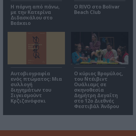
Η πόρνη από πάνω,
Ο RIVO στο Bolivar
με την Κατερίνα
Beach Club
Διδασκάλου στο
Βεάκειο
Αυτοβιογραφία
O κύριος Βρομύλος,
ενός πτώματος: Μια
του Ντέιβιντ
συλλογή
Ουάλιαμς σε
διηγημάτων του
σκηνοθεσία
Σιγκισμούντ
Δημήτρη Δεγαΐτη
Κρζιζανόφσκι
στο 12ο Διεθνές
Φεστιβάλ Άνδρου