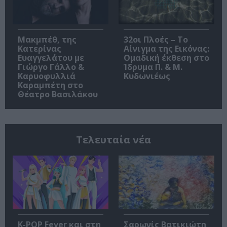
Μακμπέθ, της
32οι Πλοές – Το
Κατερίνας
Αίνιγμα της Εικόνας:
Ευαγγελάτου με
Ομαδική έκθεση στο
Γιώργο Γάλλο &
Ίδρυμα Π. & Μ.
Καρυοφυλλιά
Κυδωνιέως
Καραμπέτη στο
Θέατρο Βασιλάκου
Τελευταία νέα
K-POP Fever και στη
Σαρωνίς Βατικιώτη