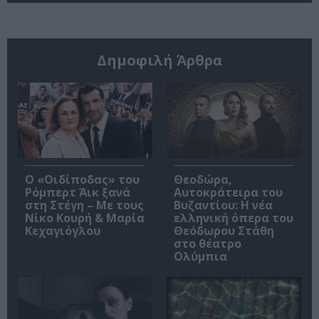
Δημοφιλή Άρθρα
O «Οιδίποδας» του
Θεοδώρα,
Ρόμπερτ Άικ ξανά
Αυτοκράτειρα του
στη Στέγη – Με τους
Βυζαντίου: Η νέα
Νίκο Κουρή & Μαρία
ελληνική όπερα του
Κεχαγιόγλου
Θεόδωρου Στάθη
στο θέατρο
Ολύμπια