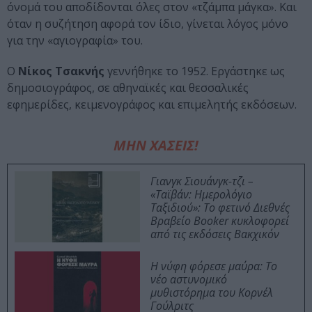
όνομά του αποδίδονται όλες στον «τζάμπα μάγκα». Και
όταν η συζήτηση αφορά τον ίδιο, γίνεται λόγος μόνο
για την «αγιογραφία» του.
Ο
Νίκος Τσακνής
γεννήθηκε το 1952. Εργάστηκε ως
δημοσιογράφος, σε αθηναϊκές και θεσσαλικές
εφημερίδες, κειμενογράφος και επιμελητής εκδόσεων.
ΜΗΝ ΧΑΣΕΙΣ!
Γιανγκ Σιουάνγκ-τζι –
«Ταϊβάν: Ημερολόγιο
Ταξιδιού»: Το φετινό Διεθνές
Βραβείο Booker κυκλοφορεί
από τις εκδόσεις Βακχικόν
Η νύφη φόρεσε μαύρα: Το
νέο αστυνομικό
μυθιστόρημα του Κορνέλ
Γούλριτς