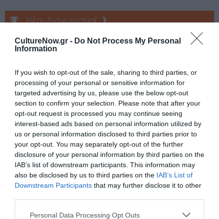
Νέοι Διαγωνισμοί
❯
CultureNow.gr -
Do Not Process My Personal
Tags
Information
ΔΟΚΙΜΙΑ - ΜΕΛΕΤΕΣ
ΕΚΔΟΣΕΙΣ ΚΑΣΤΑΝΙΩΤΗ
If you wish to opt-out of the sale, sharing to third parties, or
processing of your personal or sensitive information for
Newsletter
targeted advertising by us, please use the below opt-out
section to confirm your selection. Please note that after your
Κάθε βδομάδα στο e-mail σας τα τελευταία νέα για
opt-out request is processed you may continue seeing
την Τέχνη και τον Πολιτισμό!
interest-based ads based on personal information utilized by
us or personal information disclosed to third parties prior to
your opt-out. You may separately opt-out of the further
disclosure of your personal information by third parties on the
IAB’s list of downstream participants. This information may
also be disclosed by us to third parties on the
IAB’s List of
Ακολουθήστε το Culturenow.gr
Downstream Participants
that may further disclose it to other
third parties.
Personal Data Processing Opt Outs