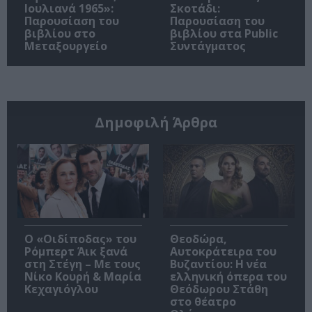
Ιουλιανά 1965»:
Σκοτάδι:
Παρουσίαση του
Παρουσίαση του
βιβλίου στο
βιβλίου στα Public
Μεταξουργείο
Συντάγματος
Δημοφιλή Άρθρα
O «Οιδίποδας» του
Θεοδώρα,
Ρόμπερτ Άικ ξανά
Αυτοκράτειρα του
στη Στέγη – Με τους
Βυζαντίου: Η νέα
Νίκο Κουρή & Μαρία
ελληνική όπερα του
Κεχαγιόγλου
Θεόδωρου Στάθη
στο θέατρο