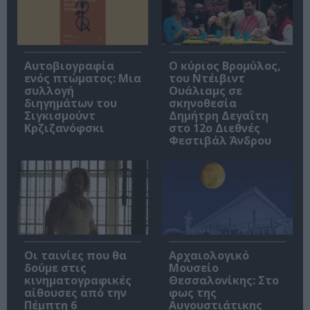
Αυτοβιογραφία
O κύριος Βρομύλος,
ενός πτώματος: Μια
του Ντέιβιντ
συλλογή
Ουάλιαμς σε
διηγημάτων του
σκηνοθεσία
Σιγκισμούντ
Δημήτρη Δεγαΐτη
Κρζιζανόφσκι
στο 12ο Διεθνές
Φεστιβάλ Άνδρου
Οι ταινίες που θα
Αρχαιολογικό
δούμε στις
Μουσείο
κινηματογραφικές
Θεσσαλονίκης: Στο
αίθουσες από την
φως της
Πέμπτη 6
Αυγουστιάτικης