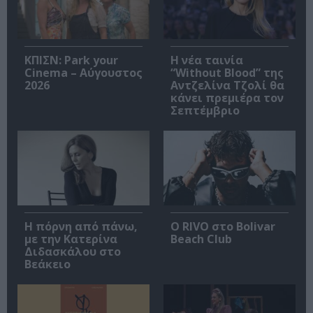
ΚΠΙΣΝ: Park your
Η νέα ταινία
Cinema – Αύγουστος
“Without Blood” της
2026
Αντζελίνα Τζολί θα
κάνει πρεμιέρα τον
Σεπτέμβριο
Η πόρνη από πάνω,
Ο RIVO στο Bolivar
με την Κατερίνα
Beach Club
Διδασκάλου στο
Βεάκειο