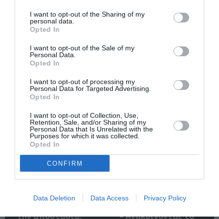
I want to opt-out of the Sharing of my
Σχετικά Άρθρα
personal data.
Opted In
I want to opt-out of the Sale of my
Personal Data.
Opted In
I want to opt-out of processing my
Personal Data for Targeted Advertising.
Opted In
Η μακρά λίστα με
Έκθεση Βιβλίου
τις υποψηφιότητες
2026 στο Ναύπλιο
I want to opt-out of Collection, Use,
για το Βραβείο
Retention, Sale, and/or Sharing of my
Booker 2026
Personal Data that Is Unrelated with the
Purposes for which it was collected.
Opted In
CONFIRM
Data Deletion
Data Access
Privacy Policy
«Παρεμποδίζοντας
Σπύρος Κακατσάκης
την αποστασία,
– Ανακρίνοντας το