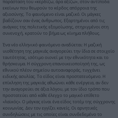
παράσταση του «κερδίζω, άρα αξίζω», στον αντίποδα
εκείνων που θεωρούν το κέρδος απόρροια της
αξιοσύνης. Το φαινόμενο είναι μαζικό. Οι μάγκες
βαδίζουν σαν ένας άνθρωπος. Εξαρτημένοι από τις
ανάγκες της πολιτικής εξομοίωσης, στηριγμένοι στη
συνενοχή, κρατούν το βήμα ως κίνημα πλήθους.
Ένα νέο ελληνικό φαινόμενο αναδύεται: Η μαζική
υιοθέτηση της μαγκιάς αναγορεύει την ίδια σε στοιχείο
ταυτότητας, ισότιμο οιονεί με την εθνικότητα και το
θρήσκευμα. Η σύγχρονη επανοικειοποίησή της, ως
εθνικού πλέον σημείου αυτοαναφοράς, τυγχάνει
ειδικής ασυλίας. Το είδος είναι προστατευόμενο. Η
επίκληση της μαγκιάς αθωώνει κάθε ενέργεια, αν δεν
την αναγορεύει σε άξια λόγου, με τον ίδιο τρόπο που
προστατεύει από κάθε έλεγχο το μαγικό επίθετο
«λαϊκός». Ο μάγκας είναι ένα είδος τοτέμ της σύγχρονης
κοινωνίας. Δεν τον εγγίζει κανείς. Οι αρνητικές
συνδηλώσεις με τις οποίες είναι συνδεδεμένο το