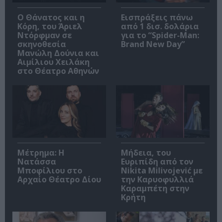
Ο Θάνατος και η
Εισπράξεις πάνω
Κόρη, του Άριελ
από 1 δισ. δολάρια
Ντόρφμαν σε
για το “Spider-Man:
σκηνοθεσία
Brand New Day”
Μανώλη Δούνια και
Αιμίλιου Χειλάκη
στο Θέατρο Αθηνών
Μέτρημα: Η
Μήδεια, του
Νατάσσα
Ευριπίδη από τον
Μποφίλιου στο
Nikita Milivojević με
Αρχαίο Θέατρο Δίου
την Καρυοφυλλιά
Καραμπέτη στην
Κρήτη