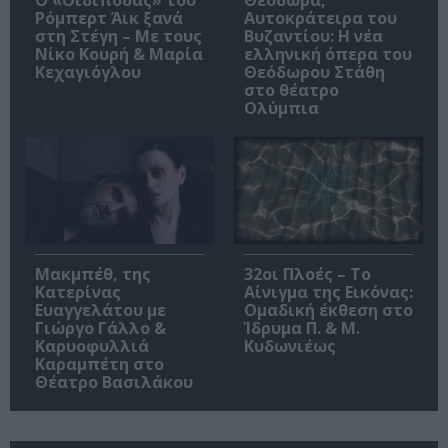
O «Οιδίποδας» του
Θεοδώρα,
Ρόμπερτ Άικ ξανά
Αυτοκράτειρα του
στη Στέγη – Με τους
Βυζαντίου: Η νέα
Νίκο Κουρή & Μαρία
ελληνική όπερα του
Κεχαγιόγλου
Θεόδωρου Στάθη
στο θέατρο
Ολύμπια
Μακμπέθ, της
32οι Πλοές – Το
Κατερίνας
Αίνιγμα της Εικόνας:
Ευαγγελάτου με
Ομαδική έκθεση στο
Γιώργο Γάλλο &
Ίδρυμα Π. & Μ.
Καρυοφυλλιά
Κυδωνιέως
Καραμπέτη στο
Θέατρο Βασιλάκου