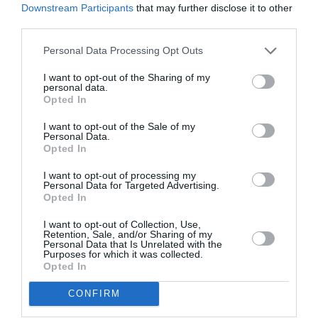
Ακολουθήστε το Culturenow.gr στο
Google News
και
Downstream Participants
that may further disclose it to other
μάθετε πρώτοι όλες τις ειδήσεις
third parties.
Δείτε όλα τα
τελευταία νέα
για την Τέχνη και τον
Personal Data Processing Opt Outs
Πολιτισμό στο
Culturenow.gr
I want to opt-out of the Sharing of my
personal data.
Opted In
Νέοι Διαγωνισμοί
❯
I want to opt-out of the Sale of my
Personal Data.
Tags
Opted In
ΕΚΔΟΣΕΙΣ ΓΚΟΒΟΣΤΗ
I want to opt-out of processing my
Personal Data for Targeted Advertising.
Opted In
Newsletter
I want to opt-out of Collection, Use,
Κάθε βδομάδα στο e-mail σας τα τελευταία νέα για
Retention, Sale, and/or Sharing of my
την Τέχνη και τον Πολιτισμό!
Personal Data that Is Unrelated with the
Purposes for which it was collected.
Opted In
CONFIRM