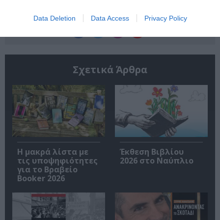
Ακολουθήστε το Culturenow.gr
Data Deletion
Data Access
Privacy Policy
Σχετικά Άρθρα
Η μακρά λίστα με
Έκθεση Βιβλίου
τις υποψηφιότητες
2026 στο Ναύπλιο
για το Βραβείο
Booker 2026