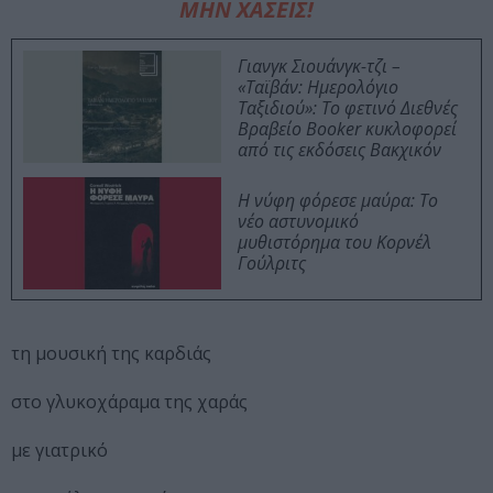
ΜΗΝ ΧΑΣΕΙΣ!
Γιανγκ Σιουάνγκ-τζι –
«Ταϊβάν: Ημερολόγιο
Ταξιδιού»: Το φετινό Διεθνές
Βραβείο Booker κυκλοφορεί
από τις εκδόσεις Βακχικόν
Η νύφη φόρεσε μαύρα: Το
νέο αστυνομικό
μυθιστόρημα του Κορνέλ
Γούλριτς
τη μουσική της καρδιάς
στο γλυκοχάραμα της χαράς
με γιατρικό