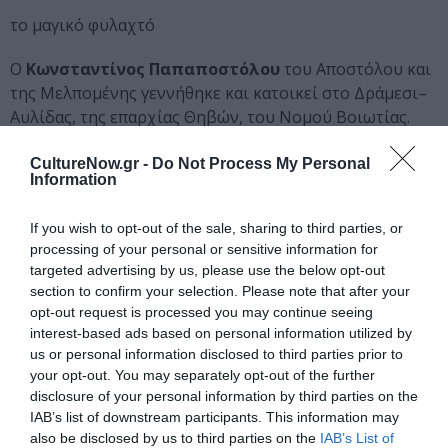
το μαγικό φυλαχτό
O
Κωνσταντίνος Παπαποστόλου
του Αποστόλου και
της Μελπομένης γεννήθηκε και κατοικεί στο Δράμεσι–
Αυλίδας, της επαρχίας Θηβών, του Νομού Βοιωτίας.
Το πρώτο του βιβλίο, Η Εν Αυλίδι Ελεγεία,
CultureNow.gr -
Do Not Process My Personal
Information
κυκλοφόρησε από τις Εκδόσεις Γκοβόστη το 2001.
Η διαθήκη είναι το δεύτερο βιβλίο του.
If you wish to opt-out of the sale, sharing to third parties, or
processing of your personal or sensitive information for
targeted advertising by us, please use the below opt-out
Ταυτότητα
section to confirm your selection. Please note that after your
opt-out request is processed you may continue seeing
Πληροφορίες έκδοσης:
ISBN: 960-446-223-0, Αριθμός
interest-based ads based on personal information utilized by
έκδοσης: 1η, Έτος, έκδοσης: 2014, Δέσιμο: Μαλακό
us or personal information disclosed to third parties prior to
εξώφυλλο, Διαστάσεις: 14 Χ 21, Σελίδες: 48
your opt-out. You may separately opt-out of the further
disclosure of your personal information by third parties on the
IAB’s list of downstream participants. This information may
also be disclosed by us to third parties on the
IAB’s List of