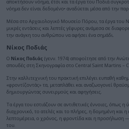
αποκτήσουν νόημα, έτσι και τα έργα του Ποδιά συγκροτ
νόημα δεν είναι δεδομένο• αναδύεται μέσα από την πα
Μέσα στο Αρχαιολογικό Μουσείο Πόρου, τα έργα του 
μικρές εντάσεις και λεπτές γέφυρες ανάμεσα σε διαφορ
την ανάγκη του ανθρώπου να αφήσει ένα σημάδι.
Νίκος Ποδιάς
Ο
Νίκος Ποδιάς
(γενν. 1974) αποφοίτησε από την Ανώ
σπουδές στη Σκηνογραφία στο Central Saint Martins – Co
Στην καλλιτεχνική του πρακτική επιλέγει ευπαθή καθημ
«φροντίζοντάς» τα, μεταπλάθει και αναζωογονεί θραύσμ
δημιουργώντας συνειρμούς και αφηγήσεις.
Τα έργα του εστιάζουν σε αντιθετικές έννοιες, όπως η 
διαχρονικό, το ατελές και το πλήρες, η δομημένη και 
λεπτομέρεια, ο χρόνος, η φροντίδα και η προσήλωση 
του.