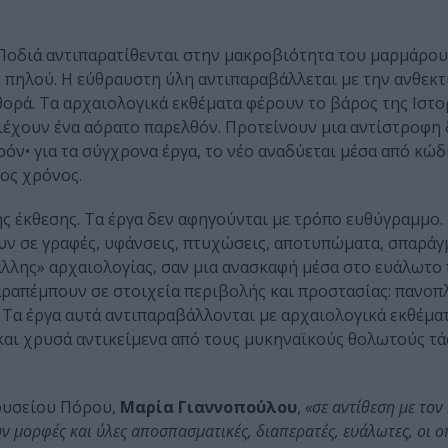
υ Ποδιά αντιπαρατίθενται στην μακροβιότητα του μαρμάρου
 πηλού. Η εύθραυστη ύλη αντιπαραβάλλεται με την ανθεκ
ορά. Τα αρχαιολογικά εκθέματα φέρουν το βάρος της Ιστορ
ιέχουν ένα αόρατο παρελθόν. Προτείνουν μια αντίστροφη 
ρόν• για τα σύγχρονα έργα, το νέο αναδύεται μέσα από κώδ
ρος χρόνος.
της έκθεσης. Τα έργα δεν αφηγούνται με τρόπο ευθύγραμμο.
ν σε γραφές, υφάνσεις, πτυχώσεις, αποτυπώματα, σπαράγ
άλλης» αρχαιολογίας, σαν μια ανασκαφή μέσα στο ευάλωτο 
αραπέμπουν σε στοιχεία περιβολής και προστασίας: πανοπλ
. Τα έργα αυτά αντιπαραβάλλονται με αρχαιολογικά εκθέμα
και χρυσά αντικείμενα από τους μυκηναϊκούς θολωτούς τ
ουσείου Πόρου,
Μαρία Γιαννοπούλου
,
«σε αντίθεση με τον
ν μορφές και ύλες αποσπασματικές, διαπερατές, ευάλωτες, οι ο