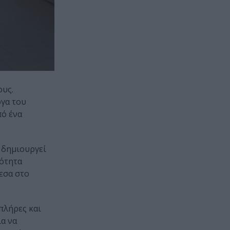
ους.
ργα του
πό ένα
, δημιουργεί
ρότητα
μεσα στο
πλήρες και
α να