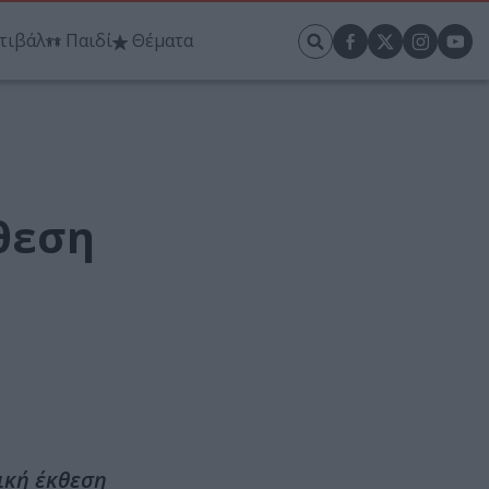
τιβάλ
Παιδί
Θέματα
θεση
δική έκθεση