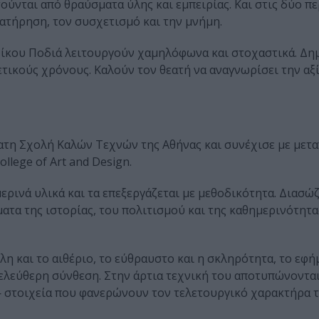
ούνται από θραύσματα ύλης και εμπειρίας. Και στις δύο πε
ρατήρηση, τον συσχετισμό και την μνήμη.
Νίκου Ποδιά λειτουργούν χαμηλόφωνα και στοχαστικά. Δη
ετικούς χρόνους. Καλούν τον θεατή να αναγνωρίσει την αξί
τατη Σχολή Καλών Τεχνών της Αθήνας και συνέχισε με μετ
llege of Art and Design.
ερινά υλικά και τα επεξεργάζεται με μεθοδικότητα. Διασώ
ατα της ιστορίας, του πολιτισμού και της καθημερινότητα
ύλη και το αιθέριο, το εύθραυστο και η σκληρότητα, το εφή
η ελεύθερη σύνθεση. Στην άρτια τεχνική του αποτυπώνονται
— στοιχεία που φανερώνουν τον τελετουργικό χαρακτήρα τ