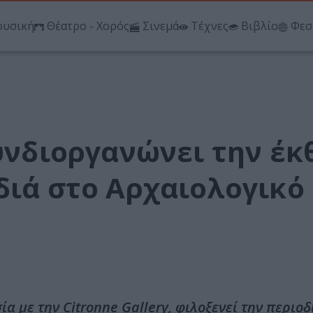
υσική
Θέατρο - Χορός
Σινεμά
Τέχνες
Βιβλίο
Φεσ
συνδιοργανώνει την έκ
διά στο Αρχαιολογικό
α με την Citronne Gallery, φιλοξενεί την περιο