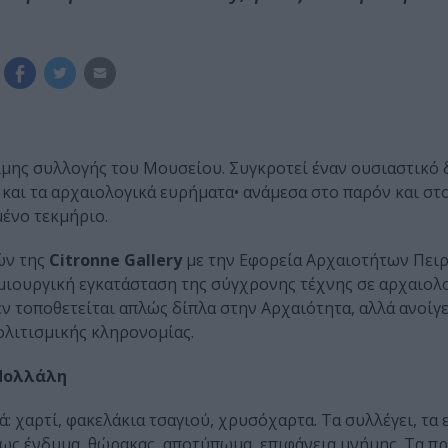
μης συλλογής του Μουσείου. Συγκροτεί έναν ουσιαστικό 
και τα αρχαιολογικά ευρήματα• ανάμεσα στο παρόν και στ
ένο τεκμήριο.
ών της
Citronne Gallery
με την Εφορεία Αρχαιοτήτων Πειρ
μιουργική εγκατάσταση της σύγχρονης τέχνης σε αρχαιολο
ν τοποθετείται απλώς δίπλα στην Αρχαιότητα, αλλά ανοίγε
ολιτισμικής κληρονομίας.
-Πολλάλη
ά: χαρτί, φακελάκια τσαγιού, χρυσόχαρτα. Τα συλλέγει, τα 
 ως ένδυμα, θώρακας, αποτύπωμα, επιφάνεια μνήμης. Τα π