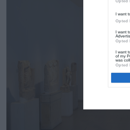
Opted 
I want t
Opted 
I want 
Advertis
Opted 
I want t
of my P
was col
Opted 