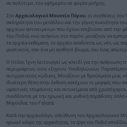
σε πολύτιμο, του εφήμερου σε φορέα μνήμης.
Στο
Αρχαιολογικό Μουσείο Πόρου
, οι συνθέσεις το
σκληρότητα του μετάλλου και την γήινη πυκνότητα του
αρχαίων αντικειμένων που έχουν επιβιώσει από την φθ
του Ποδιά, ενώ ανήκουν στο παρόν, μοιάζουν να εμπερ
τα αρχαία εκθέματα, το αρχαίο αναδύεται ως νέο, ως πα
μυστικούς, σαν ένα μη αισθητό βίωμα, σαν ένας απώτε
Ο τίτλος Ίχνη λειτουργεί ως κλειδί για την ανάγνωση 
περιγράφουν, ούτε εξηγούν. Υποδηλώνουν. Παραπέμπου
αινιγματικούς κώδικες. Μοιάζουν με θραύσματα μιας «
Ιδιαίτερη θέση στην έκθεση κατέχουν οι μορφές που π
υφαντικές επιφάνειες και αντικείμενα από χρυσόχαρτα
συνδέονται με την ηρωική και μυθική παράδοση: όπλα 
Μαγούλας του Γαλατά.
Κατά την αρχαιολόγο, υπεύθυνη του Αρχαιολογικού Μ
ηρωικό κόσμο της αρχαιότητας, τα έργα του Ποδιά αποδίδου