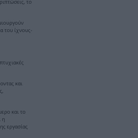
ριπτώσεις, το
μιουργούν
α του ίχνους-
απτυχιακές
ζοντας και
ς,
μερο και το
 η
ης εργασίας