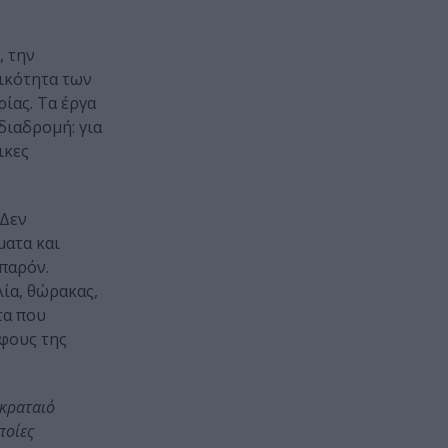
, την
τικότητα των
ίας. Τα έργα
διαδρομή: για
ικες
 Δεν
ματα και
παρόν.
ία, θώρακας,
τα που
άφους της
 κραταιό
ποίες