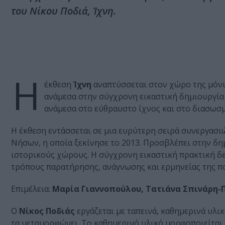
του Νίκου Ποδιά, Ίχνη.
Η
έκθεση
Ίχνη
αναπτύσσεται στον χώρο της μόνι
ανάμεσα στην σύγχρονη εικαστική δημιουργία 
ανάμεσα στο εύθραυστο ίχνος και στο διασωσμ
Η έκθεση εντάσσεται σε μια ευρύτερη σειρά συνεργασι
Νήσων, η οποία ξεκίνησε το 2013. Προσβλέπει στην δη
ιστορικούς χώρους. Η σύγχρονη εικαστική πρακτική δε
τρόπους παρατήρησης, ανάγνωσης και ερμηνείας της π
Επιμέλεια:
Μαρία Γιαννοπούλου, Τατιάνα Σπινάρη
Ο
Νίκος Ποδιάς
εργάζεται με ταπεινά, καθημερινά υλικ
τα μεταμορφώνει. Το καθημερινό υλικό μορφοποιείται