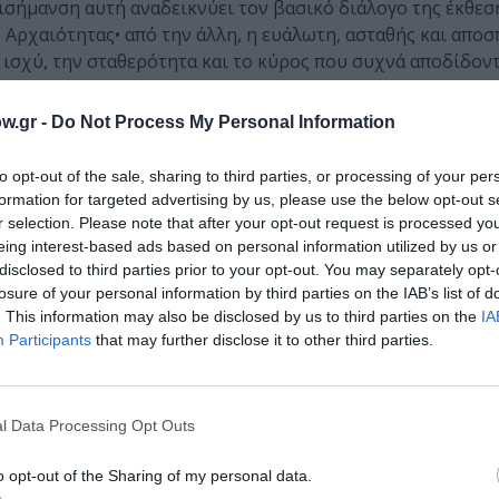
πισήμανση αυτή αναδεικνύει τον βασικό διάλογο της έκθεσ
ς Αρχαιότητας• από την άλλη, η ευάλωτη, ασταθής και απο
 ισχύ, την σταθερότητα και το κύρος που συχνά αποδίδον
οδιά δεν υπόσχονται πραγματική προστασία. Είναι λεπτές,
κά φυλακτήρια αντικείμενα, ως αποτρεπτικές χειρονομίε
w.gr -
Do Not Process My Personal Information
ι αβέβαιο. Δεν παρέχουν βεβαιότητα προστασίας, αλλά μι
to opt-out of the sale, sharing to third parties, or processing of your per
formation for targeted advertising by us, please use the below opt-out s
ε την Αρχαιότητα πέρα από την αναφορά στην ομορφιά, την
r selection. Please note that after your opt-out request is processed y
ερός κανόνας, αλλά ως ανοιχτό πεδίο ερμηνείας. Τα αρχαί
eing interest-based ads based on personal information utilized by us or
ολιτισμού• αλλά και ως ενεργός παρουσία, με ερωτήματα 
disclosed to third parties prior to your opt-out. You may separately opt-
losure of your personal information by third parties on the IAB’s list of
ή αφήγηση.
. This information may also be disclosed by us to third parties on the
IA
Participants
that may further disclose it to other third parties.
l Data Processing Opt Outs
o opt-out of the Sharing of my personal data.