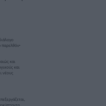
διάλογο
ο παρελθόν•
αιώς και
γικούς και
ι νέους
επεξεργάζεται,
ροκύπτοντα