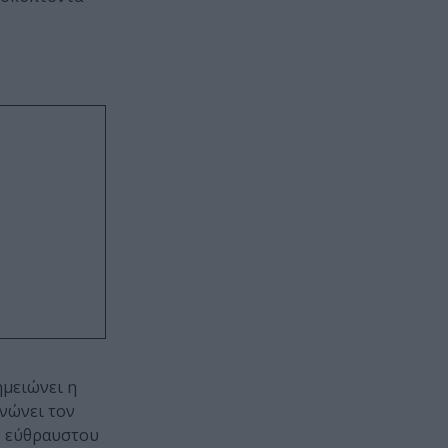
ημειώνει η
κνώνει τον
υ εύθραυστου