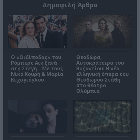
Δημοφιλή Άρθρα
O «Οιδίποδας» του
Θεοδώρα,
Ρόμπερτ Άικ ξανά
Αυτοκράτειρα του
στη Στέγη – Με τους
Βυζαντίου: Η νέα
Νίκο Κουρή & Μαρία
ελληνική όπερα του
Κεχαγιόγλου
Θεόδωρου Στάθη
στο θέατρο
Ολύμπια