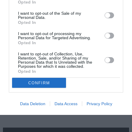
Opted In
Αυτοβιογραφία
Αντόνιο Πόρτσια –
I want to opt-out of the Sale of my
Personal Data.
ενός πτώματος: Μια
Φωνές: Ένα βιβλίο
Opted In
συλλογή
ως εσωτερικός
διηγημάτων του
διάλογος
Σιγκισμούντ
I want to opt-out of processing my
Personal Data for Targeted Advertising.
Κρζιζανόφσκι
Opted In
I want to opt-out of Collection, Use,
Retention, Sale, and/or Sharing of my
Personal Data that Is Unrelated with the
Purposes for which it was collected.
Opted In
CONFIRM
Φιλίπ Κολλέν – Ο
Ελένη Μπουκαούρη
μπάρμαν του Ritz:
– η Μαρία τα ήθελε
Ένα κοινωνικό
όλα: Ένα κοινωνικό
ιστορικό βιβλίο
βιβλίο για γυναίκες
Data Deletion
Data Access
Privacy Policy