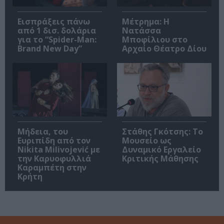
Εισπράξεις πάνω
Μέτρημα: Η
από 1 δισ. δολάρια
Νατάσσα
για το “Spider-Man:
Μποφίλιου στο
Brand New Day”
Αρχαίο Θέατρο Δίου
Μήδεια, του
Στάθης Γκότσης: Το
Ευριπίδη από τον
Μουσείο ως
Nikita Milivojević με
Δυναμικό Εργαλείο
την Καρυοφυλλιά
Κριτικής Μάθησης
Καραμπέτη στην
Κρήτη