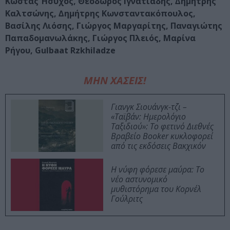
Κώστας Ήσυχος, Θεόδωρος Ιγνατιάδης, ∆ηµήτρης
Καλτσώνης, ∆ηµήτρης Κωνσταντακόπουλος,
Βασίλης Λιόσης, Γιώργος Μαργαρίτης, Παναγιώτης
Παπαδοµανωλάκης, Γιώργος Πλειός, Μαρίνα
Ρήγου, Gulbaat Rzkhiladze
ΜΗΝ ΧΑΣΕΙΣ!
Γιανγκ Σιουάνγκ-τζι –
«Ταϊβάν: Ημερολόγιο
Ταξιδιού»: Το φετινό Διεθνές
Βραβείο Booker κυκλοφορεί
από τις εκδόσεις Βακχικόν
Η νύφη φόρεσε μαύρα: Το
νέο αστυνομικό
μυθιστόρημα του Κορνέλ
Γούλριτς