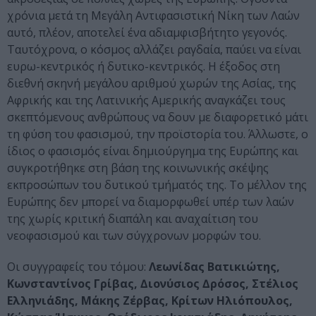
χρόνια µετά τη Μεγάλη Αντιφασιστική Νίκη των Λαών
αυτό, πλέον, αποτελεί ένα αδιαµφισβήτητο γεγονός.
Ταυτόχρονα, ο κόσµος αλλάζει ραγδαία, παύει να είναι
ευρω-κεντρικός ή δυτικο-κεντρικός. Η έξοδος στη
διεθνή σκηνή µεγάλου αριθµού χωρών της Ασίας, της
Αφρικής και της Λατινικής Αµερικής αναγκάζει τους
σκεπτόµενους ανθρώπους να δουν µε διαφορετικό µάτι
τη φύση του φασισµού, την προϊστορία του. Άλλωστε, ο
ίδιος ο φασισµός είναι δηµιούργηµα της Ευρώπης και
συγκροτήθηκε στη βάση της κοινωνικής σκέψης
εκπροσώπων του δυτικού τµήµατός της. Το µέλλον της
Ευρώπης δεν µπορεί να διαµορφωθεί υπέρ των λαών
της χωρίς κριτική διαπάλη και αναχαίτιση του
νεοφασισµού και των σύγχρονων µορφών του.
Οι συγγραφείς του τόμου:
Λεωνίδας Βατικιώτης,
Κωνσταντίνος Γρίβας, ∆ιονύσιος ∆ρόσος, Στέλιος
Ελληνιάδης, Μάκης Ζέρβας, Κρίτων Ηλιόπουλος,