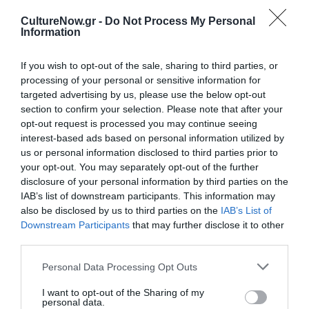
Newsletter
CultureNow.gr -
Do Not Process My Personal
Information
Κάθε βδομάδα στο e-mail σας τα τελευταία νέα για
την Τέχνη και τον Πολιτισμό!
If you wish to opt-out of the sale, sharing to third parties, or
processing of your personal or sensitive information for
targeted advertising by us, please use the below opt-out
section to confirm your selection. Please note that after your
opt-out request is processed you may continue seeing
interest-based ads based on personal information utilized by
Ακολουθήστε το Culturenow.gr
us or personal information disclosed to third parties prior to
your opt-out. You may separately opt-out of the further
disclosure of your personal information by third parties on the
IAB’s list of downstream participants. This information may
also be disclosed by us to third parties on the
IAB’s List of
Σχετικά Άρθρα
Downstream Participants
that may further disclose it to other
third parties.
Personal Data Processing Opt Outs
I want to opt-out of the Sharing of my
personal data.